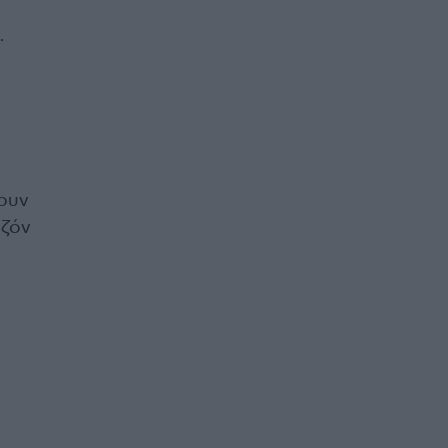
.
ουν
εζόν