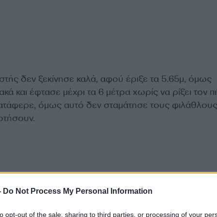
στής δεν ξεκίνησε καλά, αφού έριξε τα 5.65μ, όμως
κά και έφτασε μέχρι τα 6 μέτρα χωρίς να ρίξει τον π
 κατάφερε, όμως αυτό δεν σταμάτησε τους φιλάθλου
οτήσουν.
-
Do Not Process My Personal Information
to opt-out of the sale, sharing to third parties, or processing of your per