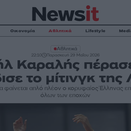
Οικονομία
Αθλητικά
Lifestyle
Medi
Αθλητικά
22:10
Παρασκευή 29 Μαΐου 2026
λ Καραλής πέρασε
δισε το μίτινγκ της
να φαίνεται απλό πλέον ο κορυφαίος Έλληνας επ
όλων των εποχών