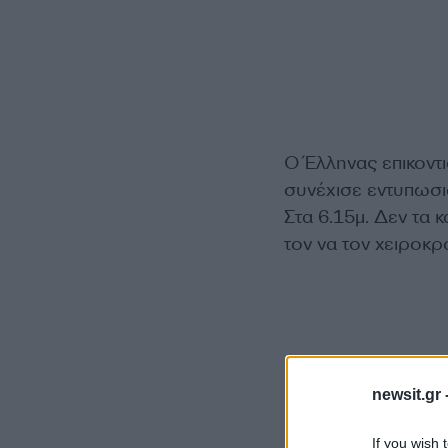
Ο Έλληνας επικοντι
συνέχισε εντυπωσια
Στα 6.15μ. Δεν τα
τον να τον χειροκρ
newsit.gr 
If you wish 