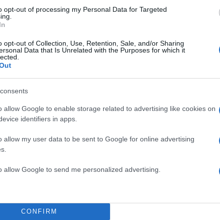
to opt-out of processing my Personal Data for Targeted
ing.
In
o opt-out of Collection, Use, Retention, Sale, and/or Sharing
ersonal Data that Is Unrelated with the Purposes for which it
lected.
Out
consents
o allow Google to enable storage related to advertising like cookies on
evice identifiers in apps.
o allow my user data to be sent to Google for online advertising
s.
to allow Google to send me personalized advertising.
CONFIRM