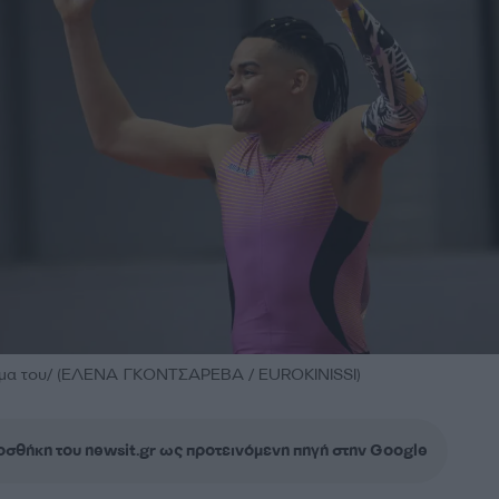
λμα του/ (ΕΛΕΝΑ ΓΚΟΝΤΣΑΡΕΒΑ / EUROKINISSI)
σθήκη του newsit.gr ως προτεινόμενη πηγή στην Google