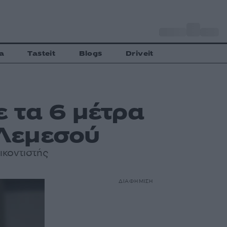
o
Αθήνα
30
C
a
Tasteit
Blogs
Driveit
 τα 6 μέτρα
 Λεμεσού
ικοντιστής
ΔΙΑΦΗΜΙΣΗ