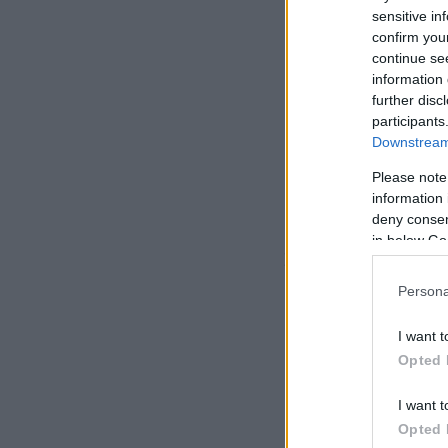
sensitive in
confirm you
continue se
information 
further disc
participants
Downstream 
Please note
information 
deny consent
in below Go
Στο τέλος πήρε το
καλύτερη επίδοση α
Persona
κουμπάρε», για να 
I want t
Opted 
I want t
Opted 