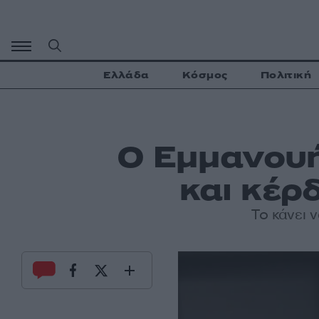
Μετάβαση
σε
περιεχόμενο
Ελλάδα
Κόσμος
Πολιτική
Ο Εμμανουή
και κέρ
Το κάνει 