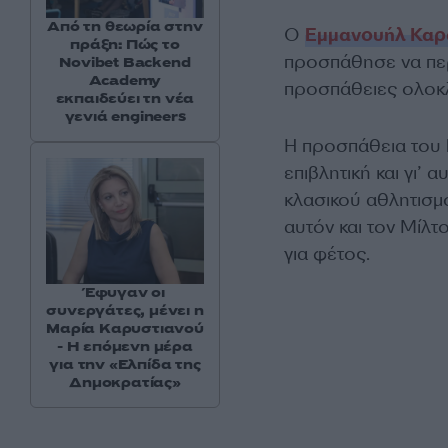
Από τη θεωρία στην
Ο
Εμμανουήλ Καρ
πράξη: Πώς το
προσπάθησε να περά
Novibet Backend
Academy
προσπάθειες ολοκ
εκπαιδεύει τη νέα
γενιά engineers
Η προσπάθεια του 
επιβλητική και γι’
κλασικού αθλητισ
αυτόν και τον Μίλτ
για φέτος.
Έφυγαν οι
συνεργάτες, μένει η
Μαρία Καρυστιανού
- Η επόμενη μέρα
για την «Ελπίδα της
Δημοκρατίας»