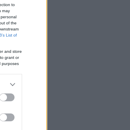
ection to
ou may
 personal
out of the
 downstream
B’s List of
er and store
to grant or
ed purposes
ακόμα
α