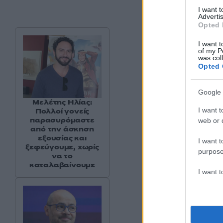
I want 
Advertis
Opted 
I want t
of my P
was col
Opted 
Google 
Μελέτης Ηλίας:
I want t
Πολλοί γονείς
παρασυρόμαστε
web or d
από την άσκηση
εξουσίας και
I want t
ξεφεύγουμε, χωρίς
purpose
να το
καταλαβαίνουμε
I want 