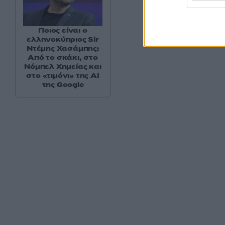
Ποιος είναι ο
ελληνοκύπριος Sir
Ντέμης Χασάμπης:
Από το σκάκι, στο
Νόμπελ Χημείας και
στο «τιμόνι» της AI
της Google