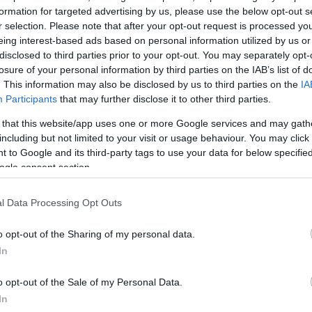
formation for targeted advertising by us, please use the below opt-out s
r selection. Please note that after your opt-out request is processed y
eing interest-based ads based on personal information utilized by us or
disclosed to third parties prior to your opt-out. You may separately opt-
losure of your personal information by third parties on the IAB’s list of
. This information may also be disclosed by us to third parties on the
IA
Participants
that may further disclose it to other third parties.
 that this website/app uses one or more Google services and may gath
including but not limited to your visit or usage behaviour. You may click 
 to Google and its third-party tags to use your data for below specifi
ogle consent section.
 μικρόφωνο και υποσχέθηκε να του χρόνου να κάνει 
πό τη φετινή. Ξεκίνησε την ομιλία του λέγοντας «έλ
l Data Processing Opt Outs
αστειευτεί με την κλασική ατάκα της Κύπρου.
o opt-out of the Sharing of my personal data.
In
ΔΙΑΦΗΜΙΣΗ
o opt-out of the Sale of my Personal Data.
In