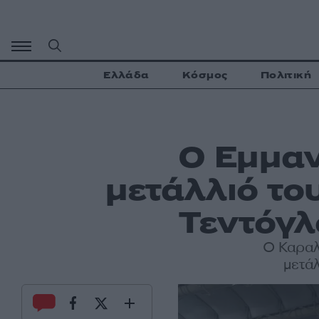
Μετάβαση
σε
περιεχόμενο
Ελλάδα
Κόσμος
Πολιτική
Ο Εμμαν
μετάλλιό του
Τεντόγλ
Ο Καραλ
μετάλ