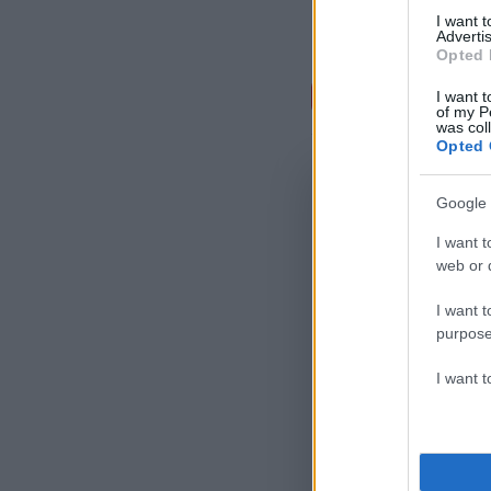
I want 
Advertis
Opted 
Σχόλι
I want t
of my P
was col
Opted 
Google 
I want t
web or d
I want t
purpose
I want 