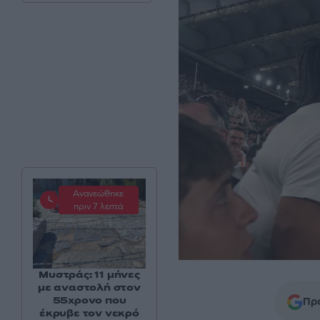
Ανανεώθηκε
πριν 7 λεπτά
Μυστράς: 11 μήνες
με αναστολή στον
55χρονο που
Προ
έκρυβε τον νεκρό