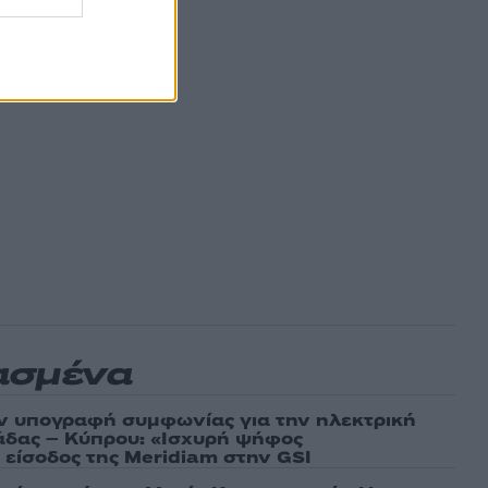
ασμένα
ν υπογραφή συμφωνίας για την ηλεκτρική
άδας – Κύπρου: «Ισχυρή ψήφος
 είσοδος της Meridiam στην GSI