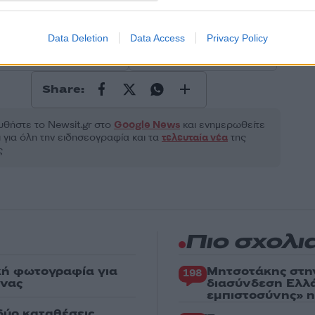
ροστατεύεται από reCAPTCHA, ισχύουν
Πολιτική Απορρήτου
&
Όροι Χρήσης
της
Data Deletion
Data Access
Privacy Policy
Αθλητικά
ΜΑΝΟΥΗΛ ΚΑΡΑΛΗΣ
ΜΙΛΤΟΣ ΤΕΝΤΟΓΛΟΥ
Share:
θήστε το Νewsit.gr στο
Google News
και ενημερωθείτε
 για όλη την ειδησεογραφία και τα
τελευταία νέα
της
ς
Πιο σχολι
κή φωτογραφία για
Μητσοτάκης στη
198
ένας
διασύνδεση Ελλ
εμπιστοσύνης» η
δύο καταθέσεις