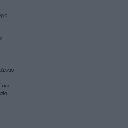
θρο
ντο
ις
τάλλιο
ήσει
σία