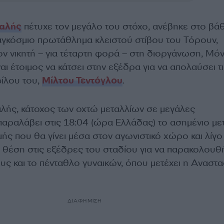
αλής
πέτυχε τον μεγάλο του στόχο, ανέβηκε στο βά
αγκόσμιο πρωτάθλημα κλειστού στίβου του Τόρουν,
ον νικητή – για τέταρτη φορά – στη διοργάνωση, Μό
ναι έτοιμος να κάτσει στην εξέδρα για να απολαύσει τ
ίλου του,
Μίλτου Τεντόγλου
.
ής, κάτοχος των οχτώ μεταλλίων σε μεγάλες
παραλάβει στις 18:04 (ώρα Ελλάδας) το ασημένιο με
ής που θα γίνει μέσα στον αγωνιστικό χώρο και λίγο
 θέση στις εξέδρες του σταδίου για να παρακολουθ
ους και το πένταθλο γυναικών, όπου μετέχει η Αναστα
ΔΙΑΦΗΜΙΣΗ