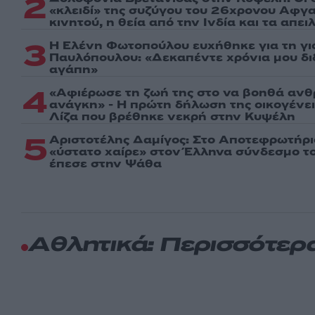
2
«κλειδί» της συζύγου του 26χρονου Αφγα
κινητού, η θεία από την Ινδία και τα απε
3
Η Ελένη Φωτοπούλου ευχήθηκε για τη γι
Παυλόπουλου: «Δεκαπέντε χρόνια μου δι
αγάπη»
4
«Αφιέρωσε τη ζωή της στο να βοηθά ανθ
ανάγκη» - Η πρώτη δήλωση της οικογένε
Λίζα που βρέθηκε νεκρή στην Κυψέλη
5
Αριστοτέλης Δαμίγος: Στο Αποτεφρωτήρι
«ύστατο χαίρε» στον Έλληνα σύνδεσμο τ
έπεσε στην Ψάθα
Αθλητικά: Περισσότερ