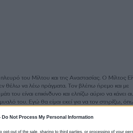
πλευρό του Μίλτου και της Αναστασίας. Ο Μίλτος Εί
εν θέλω να λέω πράγματα. Τον βλέπω ήρεμο και με
άτι του είναι επικίνδυνο και ελπίζω αύριο να κάνει α
 μυαλό του. Εγώ θα είμαι εκεί για να τον στηρίξω, όπ
βαια και την Αναστασία που μετέχει στο πένταθλο”, εί
-
Do Not Process My Personal Information
to opt-out of the sale, sharing to third parties, or processing of your per