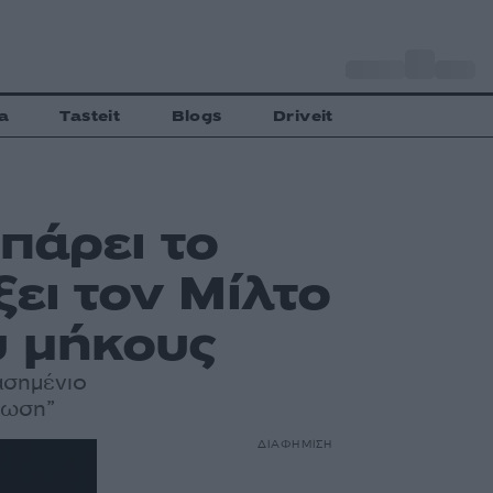
o
Αθήνα
33
C
a
Tasteit
Blogs
Driveit
πάρει το
ξει τον Μίλτο
υ μήκους
ασημένιο
ρέωση”
ΔΙΑΦΗΜΙΣΗ