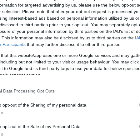
λής είναι μαζί στις εθνικές ομάδες από το μακρινό π
formation for targeted advertising by us, please use the below opt-out s
αία χρόνια κάνουν πολλές κοινές προπονήσεις, αλλά 
r selection. Please note that after your opt-out request is processed y
eing interest-based ads based on personal information utilized by us or
disclosed to third parties prior to your opt-out. You may separately opt-
losure of your personal information by third parties on the IAB’s list of
υς ξεκινάει στις 20:12 και θα μεταδοθεί ζωντανά από
. This information may also be disclosed by us to third parties on the
IA
Participants
that may further disclose it to other third parties.
 that this website/app uses one or more Google services and may gath
ΔΙΑΦΗΜΙΣΗ
including but not limited to your visit or usage behaviour. You may click 
 to Google and its third-party tags to use your data for below specifi
ogle consent section.
l Data Processing Opt Outs
o opt-out of the Sharing of my personal data.
In
o opt-out of the Sale of my Personal Data.
In