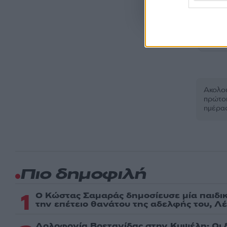
Όροι Χρήσης
. Το site π
Google.
ΕΜ
Ακολου
πρώτοι
ημέρα
Πιο δημοφιλή
1
Ο Κώστας Σαμαράς δημοσίευσε μία παιδι
την επέτειο θανάτου της αδελφής του, Λ
Δολοφονία Βρετανίδας στην Κυψέλη: Οι 