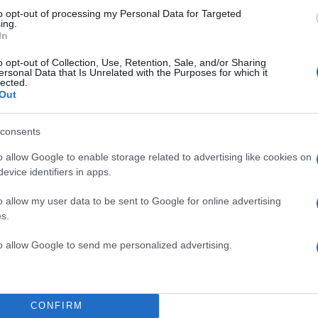
to opt-out of processing my Personal Data for Targeted
ing.
In
α
o opt-out of Collection, Use, Retention, Sale, and/or Sharing
ersonal Data that Is Unrelated with the Purposes for which it
lected.
Out
consents
Σχολίασε εδώ
o allow Google to enable storage related to advertising like cookies on
evice identifiers in apps.
50
o allow my user data to be sent to Google for online advertising
s.
to allow Google to send me personalized advertising.
2000 /
Υποβολή σχολίου
CONFIRM