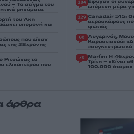
Έφυγαν οι συνερ
184
νού – Το στίγμα του
επόμενη μέρα γι
ιλητικά μηνύματα
Canadair 515: Ο
129
ορτή του Άκη
αεροσκάφους που
δάσκει υπομονή και
φωτιάς
Αυγερινός, Μουτ
86
ρώπους που είχαν
Καρυστιανού: «Δ
ιας της 38χρονης
«συγκεντρωτικό
Marfin: Η 46χρο
76
ο Ριτσώνας το
Τρίτη – «Είναι 
ου ελικοπτέρου που
100.000 άτομα»
α άρθρα