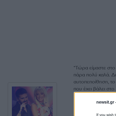
“Τώρα είμαστε στο 
πάρα πολύ καλά. Δ
αυτοπεποίθηση, το μ
που έχει βάλει στο
κάνω πάντα, και βέ
Καραλής.
newsit.gr 
If you wish 