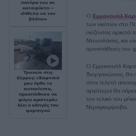
πατέρα του σε
καταψύκτη –
«Ήθελα να τον
Ο
Εμμανουήλ Καρ
βλέπω»
των νικητών στο Π
πιέζοντας αρκετά τ
Ντουπλάντις, και εί
προσπάθειες του φ
Ο Εμμανουήλ Καραλ
Τροχαίο στις
διοργανώσεις, θα 
Σέρρες: «Ξαφνικά
στην τελετή απονομ
μου ήρθε το
αυτοκίνητο,
αργότερα θα πάρει
προσπάθησα να
τον τελικό του μήκ
φύγω αριστερά»
λέει ο οδηγός του
Ντραγκομίροβα.
φορτηγού