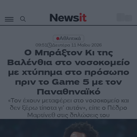
Μετάβαση
σε
o
27
περιεχόμενο
Αθλητικά
09:51
Δευτέρα 11 Μαΐου 2026
Ο Μπράξτον Κι της
Βαλένθια στο νοσοκομείο
με χτύπημα στο πρόσωπο
πριν το Game 5 με τον
Παναθηναϊκό
«Τον έχουν μεταφέρει στο νοσοκομείο και
δεν ξέρω τίποτα γι’ αυτόν», είπε ο Πέδρο
Μαρτίνεθ στις δηλώσεις του