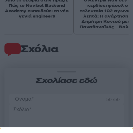
Από τη θεωρία στην πράξη:
Ο Κέντρικ Ναν δεν έχ
Πώς το Novibet Backend
κερδίσει φάουλ στ
Academy εκπαιδεύει τη νέα
τελευταία 102 αγωνισ
γενιά engineers
λεπτά: Η ανάρτηση τ
Δημήτρη Κοντού μετά
Παναθηναϊκός – Βαλέ
Σχόλια
Σχολίασε εδώ
50 /50