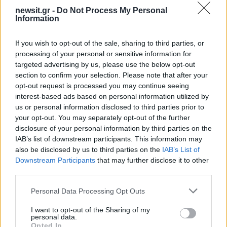
2000 /2000
newsit.gr -
Do Not Process My Personal
Information
Υποβολή σχολίου
If you wish to opt-out of the sale, sharing to third parties, or
Όροι Χρήσης
. Το site προστατεύεται από reCAPTCHA, ισχύουν
Πολιτική Απορρήτου
&
Όροι Χρήσης
της Google.
processing of your personal or sensitive information for
targeted advertising by us, please use the below opt-out
Αθλητικά
section to confirm your selection. Please note that after your
EUROLEAGUE
ΒΑΛΕΝΘΙΑ
opt-out request is processed you may continue seeing
ΠΑΝΑΘΗΝΑΙΚΟΣ
interest-based ads based on personal information utilized by
us or personal information disclosed to third parties prior to
Share:
your opt-out. You may separately opt-out of the further
disclosure of your personal information by third parties on the
IAB’s list of downstream participants. This information may
Ακολουθήστε το Νewsit.gr στο
Google News
και
also be disclosed by us to third parties on the
IAB’s List of
ενημερωθείτε πρώτοι για όλη την ειδησεογραφία και τα
τελευταία νέα
της ημέρας
Downstream Participants
that may further disclose it to other
third parties.
Please note that this website/app uses one or more Google
Personal Data Processing Opt Outs
services and may gather and store information including but
not limited to your visit or usage behaviour. You may click to
I want to opt-out of the Sharing of my
personal data.
grant or deny consent to Google and its third-party tags to
Πιο δημοφιλή
Opted In