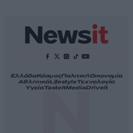
Ελλάδα
Κόσμος
Πολιτική
Οικονομία
Αθλητικά
Lifestyle
Τεχνολογία
Υγεία
Tasteit
Media
Driveit