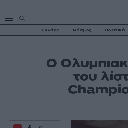
Μετάβαση
σε
περιεχόμενο
Ελλάδα
Κόσμος
Πολιτική
Ο Ολυμπιακ
του λίσ
Champion