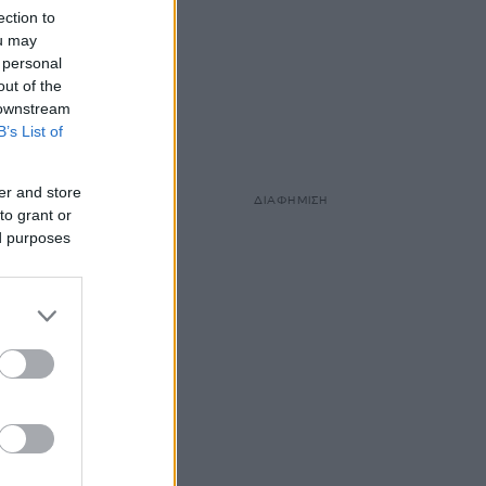
ection to
ou may
 personal
out of the
 downstream
B’s List of
er and store
ΔΙΑΦΗΜΙΣΗ
to grant or
ed purposes