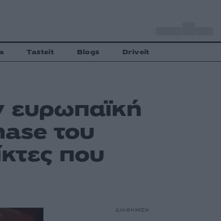
o
Αθήνα
28
C
a
Tasteit
Blogs
Driveit
ν ευρωπαϊκή
hase του
ίκτες που
ΔΙΑΦΗΜΙΣΗ