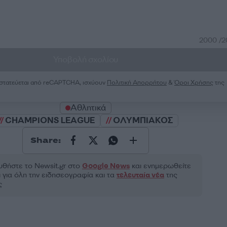
2000 /
Υποβολή σχολίου
ροστατεύεται από reCAPTCHA, ισχύουν
Πολιτική Απορρήτου
&
Όροι Χρήσης
της
Αθλητικά
CHAMPIONS LEAGUE
ΟΛΥΜΠΙΑΚΟΣ
Share:
θήστε το Νewsit.gr στο
Google News
και ενημερωθείτε
 για όλη την ειδησεογραφία και τα
τελευταία νέα
της
ς