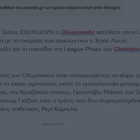
σθήκη του newsit.gr ως προτεινόμενη πηγή στην Google
 Τρίτης (02,09.2025) ο
Ολυμπιακός
κατέθεσε στην 
τα με τα ονόματα των παικτών που ο Χοσέ Λουίς
ίζει για τα παιχνίδια της League Phase του
Champio
ής του Ολυμπιακού ήταν υποχρεωμένος να κόψει τ
ι το έκανε αφήνοντας εκτός το προτελευταίο μετεγγ
ας, τον Βραζιλιάνο στόπερ, Γκουστάβο Μάνσα, τον 
υσούφ Γιαζίτσι, ενώ ο τρίτος που δεν συμπεριλήφθη
ίος επιθετικός, Ρεμί Καμπελά.
ΔΙΑΦΗΜΙΣΗ