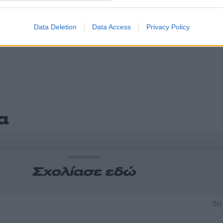
Data Deletion
Data Access
Privacy Policy
α
Σχολίασε εδώ
50