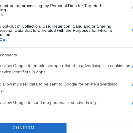
to opt-out of processing my Personal Data for Targeted
ing.
In
o opt-out of Collection, Use, Retention, Sale, and/or Sharing
ersonal Data that Is Unrelated with the Purposes for which it
lected.
Out
consents
 Γκαρθία, Σιπιόνι, Τσικίνιο, Έσε, Λιατσικούρας, Μουζακ
o allow Google to enable storage related to advertising like cookies on
evice identifiers in apps.
σε, Ταρέμι, Πνευμονίδης, Στρεφέτσα, Μαρτίνς, Ελ Καα
o allow my user data to be sent to Google for online advertising
s.
ΔΙΑΦΗΜΙΣΗ
to allow Google to send me personalized advertising.
CONFIRM