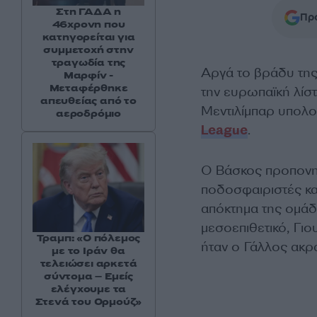
Στη ΓΑΔΑ η
Προ
46χρονη που
κατηγορείται για
συμμετοχή στην
τραγωδία της
Αργά το βράδυ της
Μαρφίν -
Μεταφέρθηκε
την ευρωπαϊκή λίσ
απευθείας από το
Μεντιλίμπαρ υπολογ
αεροδρόμιο
League
.
Ο Βάσκος προπονητ
ποδοσφαιριστές κα
απόκτημα της ομάδ
μεσοεπιθετικό, Γιο
Τραμπ: «Ο πόλεμος
ήταν ο Γάλλος ακρα
με το Ιράν θα
τελειώσει αρκετά
σύντομα – Εμείς
ελέγχουμε τα
Στενά του Ορμούζ»