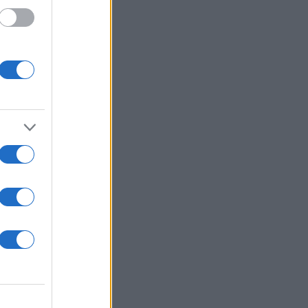
ίτης
μπί,