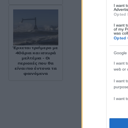
I want 
Advertis
Opted 
I want t
of my P
was col
Opted 
Έρχεται τριήμερο με
40άρια και ισχυρά
Google 
μελτέμια - Οι
Μέσοι
: Νασιμέντο,
περιοχές που θα
I want t
είναι πιο έντονα τα
web or d
φαινόμενα
Επιθετικοί
: Ποντέν
I want t
Γιάρεμτσουκ.
purpose
I want 