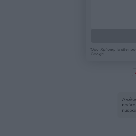
Όροι Χρήσης
. Το site π
Google.
Ακολου
πρώτοι
ημέρα