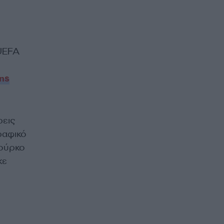
UEFA
ns
ρεις
ραφικό
Τούρκο
κε