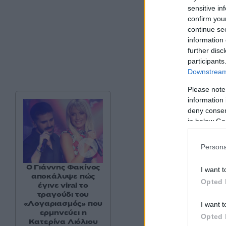
sensitive in
confirm you
continue se
information 
further disc
participants
Downstream 
Please note
information 
deny consent
in below Go
Persona
Ο Γιάννης Φακίνος
I want t
αποκάλυψε πώς
Opted 
έγινε viral το
τραγούδι του
«Λογαριασμός» που
I want t
ερμηνεύει η
Opted 
Κατερίνα Λιόλιου