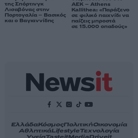
της Σπόρτινγκ
ΑΕΚ – Athens
Λισαβόνας στην
Kallithea: «Παράξενο
Πορτογαλία – Βασικός
σε φιλικό παιχνίδι να
και ο Βαγιαννίδης
παίζεις μπροστά
σε 15.000 οπαδούς»
Ελλάδα
Κόσμος
Πολιτική
Οικονομία
Αθλητικά
Lifestyle
Τεχνολογία
Υγεία
Tasteit
Media
Driveit