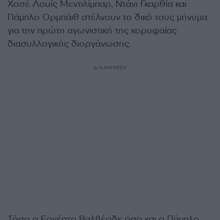
Χοσέ Λουίς Μεντιλίμπαρ, Ντάνι Γκαρθία και
Πάμπλο Ορμπάιθ στέλνουν το δικό τους μήνυμα
για την πρώτη αγωνιστική της κορυφαίας
διασυλλογικής διοργάνωσης.
ΔΙΑΦΗΜΙΣΗ
Τόσο ο Ερνέστο Βαλβέρδε όσο και ο Πάμπλο