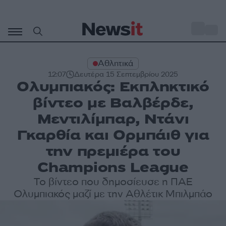
Μετάβαση
σε
o
30
περιεχόμενο
Αθλητικά
12:07
Δευτέρα 15 Σεπτεμβρίου 2025
Ολυμπιακός: Εκπληκτικό
βίντεο με Βαλβέρδε,
Μεντιλίμπαρ, Ντάνι
Γκαρθία και Ορμπάιθ για
την πρεμιέρα του
Champions League
Το βίντεο που δημοσίευσε η ΠΑΕ
Ολυμπιακός μαζί με την Αθλέτικ Μπιλμπάο