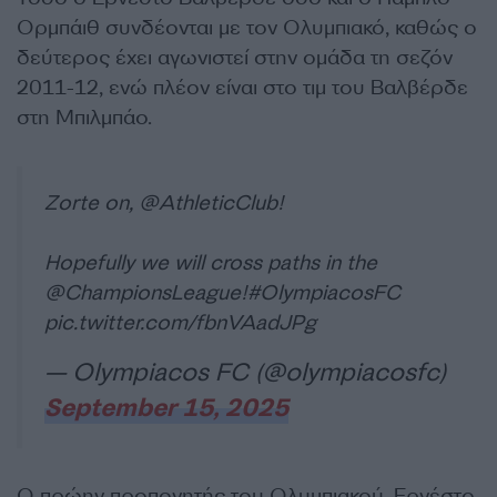
Ορμπάιθ συνδέονται με τον Ολυμπιακό, καθώς ο
δεύτερος έχει αγωνιστεί στην ομάδα τη σεζόν
2011-12, ενώ πλέον είναι στο τιμ του Βαλβέρδε
στη Μπιλμπάο.
Zorte on,
@AthleticClub
!
Hopefully we will cross paths in the
@ChampionsLeague
!
#OlympiacosFC
pic.twitter.com/fbnVAadJPg
— Olympiacos FC (@olympiacosfc)
September 15, 2025
Ο πρώην προπονητής του Ολυμπιακού, Ερνέστο