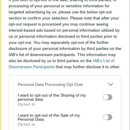
Ακολουθήστε το Νewsit.gr στο
Google News
και
processing of your personal or sensitive information for
ενημερωθείτε πρώτοι για όλη την ειδησεογραφία και τα
targeted advertising by us, please use the below opt-out
τελευταία νέα
της ημέρας
section to confirm your selection. Please note that after your
opt-out request is processed you may continue seeing
interest-based ads based on personal information utilized by
us or personal information disclosed to third parties prior to
your opt-out. You may separately opt-out of the further
disclosure of your personal information by third parties on the
Πιο δημοφιλή
IAB’s list of downstream participants. This information may
also be disclosed by us to third parties on the
IAB’s List of
1
Κωνσταντίνος Αργυρός και Αλεξάνδρα
Downstream Participants
that may further disclose it to other
Νίκα κάνουν διακοπές με πολυτελές γιοτ
third parties.
με τα δύο παιδιά τους
Please note that this website/app uses one or more Google
Personal Data Processing Opt Outs
2
Η Άννα Βίσση ξετρελάθηκε με μπάντα που
services and may gather and store information including but
έπαιζε Τσιτσάνη στο Φισκάρδο και τους
πρότεινε συνεργασία
not limited to your visit or usage behaviour. You may click to
I want to opt-out of the Sharing of my
personal data.
grant or deny consent to Google and its third-party tags to
3
Opted In
Θρήνος για τον Λιονέλ Μέσι – Πέθανε ο
use your data for below specified purposes in below Google
πατέρας του, Χόρχε
consent section.
I want to opt-out of the Sale of my
4
Ελίζαμπεθ Ελέτσι και Νεκτάριος Λεμονίδης
Personal Data.
πήγαν στον Άγιο Νεκτάριο Βούλας για να
Opted In
πάρουν την ευχή για τον γιο τους