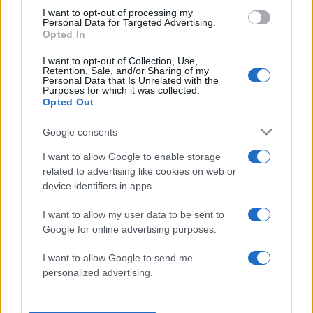
I want to opt-out of processing my
5
Τζο Μπάιντεν: «Ο καρκίνος έχει εξαπλωθεί,
Personal Data for Targeted Advertising.
είναι πολύ επώδυνο», λέει ο γιος του
Opted In
I want to opt-out of Collection, Use,
Retention, Sale, and/or Sharing of my
Πιο σχολιασμένα
Personal Data that Is Unrelated with the
Purposes for which it was collected.
Opted Out
Βγήκαν ξανά τα μαχαίρια στην Ελπίδα
96
για τη Δημοκρατία: «Καρυστιανού,
Google consents
Γρατσία και Γαλανός μετέτρεψαν το
κίνημα σε φοβικό αρχηγικό κόμμα»
I want to allow Google to enable storage
Απίστευτο κι όμως αληθινό -
related to advertising like cookies on web or
83
Aναστέλλονται τα τακτικά ραντεβού του
device identifiers in apps.
αγγειοχειρουργού του νοσοκομείου
Χανίων επειδή κλάπηκε το μηχανάκι του
I want to allow my user data to be sent to
γιατρού
Google for online advertising purposes.
Σούπερ μάρκετ: Νέες μειώσεις τιμών –
72
916 προϊόντα στην εθνική πρωτοβουλία,
I want to allow Google to send me
ανάμεσά τους 130 σχολικά
personalized advertising.
ΕΛΑΣ: Ο Αλέξης Δέδες ο πρώτος
70
υποψήφιος βουλευτής του κόμματος –
Από τα διοικητικά της ΑΕΚ στην πολιτική