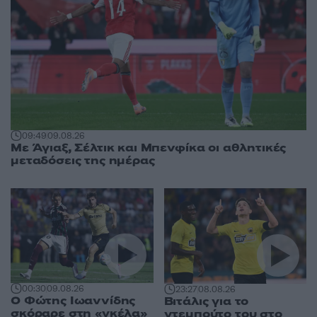
09:49
09.08.26
Με Άγιαξ, Σέλτικ και Μπενφίκα οι αθλητικές
μεταδόσεις της ημέρας
00:30
09.08.26
23:27
08.08.26
Ο Φώτης Ιωαννίδης
Βιτάλις για το
σκόραρε στη «γκέλα»
ντεμπούτο του στο