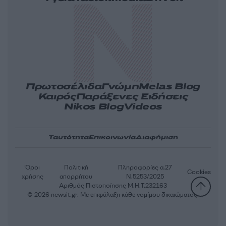
Πρωτοσέλιδα
Γνώμη
Melas Blog
Καιρός
Παράξενες Ειδήσεις
Nikos Blog
Videos
Ταυτότητα
Επικοινωνία
Διαφήμιση
Όροι
Πολιτική
Πληροφορίες α.27
Cookies
χρήσης
απορρήτου
Ν.5253/2025
Αριθμός Πιστοποίησης Μ.Η.Τ.232163
© 2026 newsit.gr. Με επιφύλαξη κάθε νομίμου δικαιώματος.