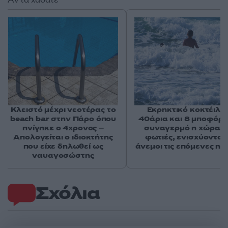
Κλειστό μέχρι νεοτέρας το
Εκρηκτικό κοκτέιλ μ
beach bar στην Πάρο όπου
40άρια και 8 μποφόρ -
πνίγηκε ο 4χρονος –
συναγερμό η χώρα γ
Απολογείται ο ιδιοκτήτης
φωτιές, ενισχύονται 
που είχε δηλωθεί ως
άνεμοι τις επόμενες ημ
ναυαγοσώστης
Σχόλια