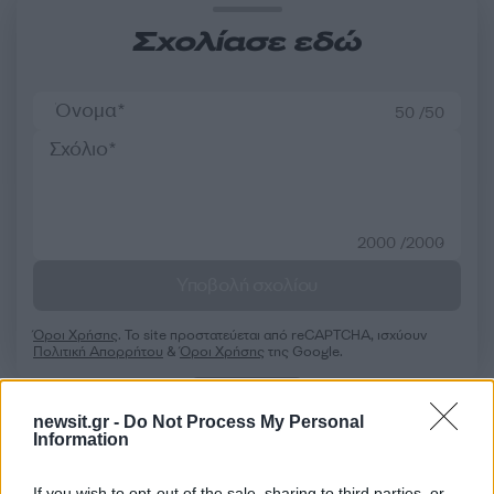
Σχολίασε εδώ
50 /50
2000 /2000
Υποβολή σχολίου
Όροι Χρήσης
. Το site προστατεύεται από reCAPTCHA, ισχύουν
Πολιτική Απορρήτου
&
Όροι Χρήσης
της Google.
Αθλητικά
ΕΡΝΕΣΤΟ ΒΑΛΒΕΡΔΕ
ΟΛΥΜΠΙΑΚΟΣ
newsit.gr -
Do Not Process My Personal
Information
Share:
If you wish to opt-out of the sale, sharing to third parties, or