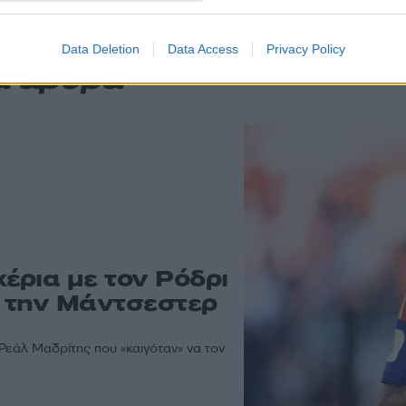
Data Deletion
Data Access
Privacy Policy
α άρθρα
έρια με τον Ρόδρι
 την Μάντσεστερ
Ρεάλ Μαδρίτης που «καιγόταν» να τον