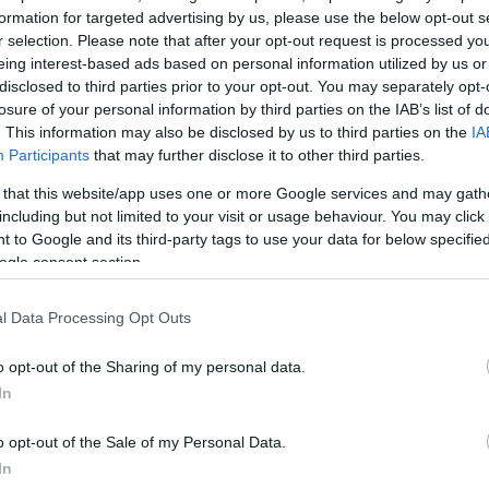
50
formation for targeted advertising by us, please use the below opt-out s
r selection. Please note that after your opt-out request is processed y
eing interest-based ads based on personal information utilized by us or
disclosed to third parties prior to your opt-out. You may separately opt-
losure of your personal information by third parties on the IAB’s list of
2000 /
. This information may also be disclosed by us to third parties on the
IA
Participants
that may further disclose it to other third parties.
Υποβολή σχολίου
 that this website/app uses one or more Google services and may gath
including but not limited to your visit or usage behaviour. You may click 
ροστατεύεται από reCAPTCHA, ισχύουν
Πολιτική Απορρήτου
&
Όροι Χρήσης
της
 to Google and its third-party tags to use your data for below specifi
ogle consent section.
Αθλητικά
UE
ΝΤΑΝΙΕΛ ΠΟΝΤΕΝΣΕ
ΟΛΥΜΠΙΑΚΟΣ
ΠΑ
l Data Processing Opt Outs
Share:
o opt-out of the Sharing of my personal data.
In
θήστε το Νewsit.gr στο
Google News
και ενημερωθείτε
 για όλη την ειδησεογραφία και τα
τελευταία νέα
της
ς
o opt-out of the Sale of my Personal Data.
In