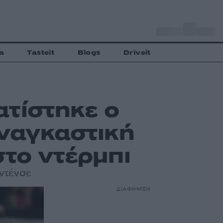
o
Αθήνα
33
C
a
Tasteit
Blogs
Driveit
τίστηκε ο
αναγκαστική
στο ντέρμπι
οντένσε
ΔΙΑΦΗΜΙΣΗ