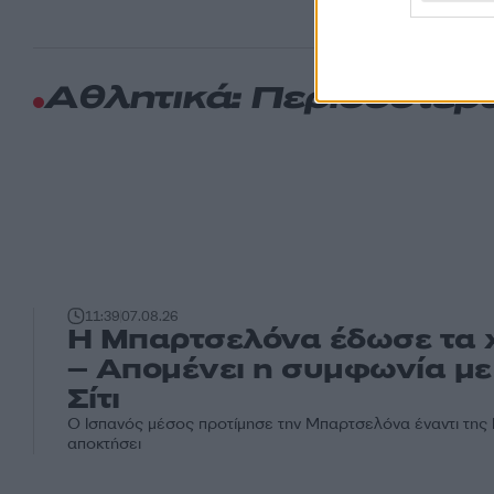
Αθλητικά: Περισσότερ
11:39
07.08.26
Η Μπαρτσελόνα έδωσε τα χ
– Απομένει η συμφωνία με
Σίτι
Ο Ισπανός μέσος προτίμησε την Μπαρτσελόνα έναντι της 
αποκτήσει