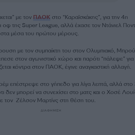
χεται” με τον
ΠΑΟΚ
στο “Καραϊσκάκης”, για την 4η
ι οφ της Super League, αλλά έχασε τον Ντάνιελ Πον
 στα μέσα του πρώτου μέρους.
ρουση με τον συμπαίκτη του στον Ολυμπιακό, Μπρού
πεσε στον αγωνιστικό χώρο και παρότι “πάλεψε” για
ζεται κόντρα στον ΠΑΟΚ, έγινε αναγκαστική αλλαγή.
έμ επέστρεψε στο γήπεδο για λίγα λεπτά, αλλά στο
ι δεν μπορεί να συνεχίσει στο ματς και ο Χοσέ Λουί
ε τον Ζέλσον Μαρτίνς στη θέση του.
ΔΙΑΦΗΜΙΣΗ