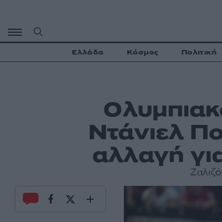
Μετάβαση
σε
περιεχόμενο
Ελλάδα
Κόσμος
Πολιτική
Ολυμπιακ
Ντάνιελ Πο
αλλαγή για
Ζαλιζό