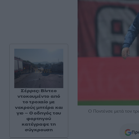
Σέρρες: Βίντεο
ντοκουμέντο από
το τροχαίο με
νεκρούς μητέρα και
Ο Ποντένσε μετά τον τρ
γιο – Ο οδηγός του
φορτηγού
κατέγραψε τη
σύγκρουση
Προ