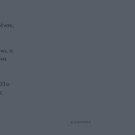
τένσε,
νο, ο
 να
 31ο
ς
ΔΙΑΦΗΜΙΣΗ