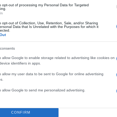
to opt-out of processing my Personal Data for Targeted
ing.
In
Πιο σχολι
o opt-out of Collection, Use, Retention, Sale, and/or Sharing
ersonal Data that Is Unrelated with the Purposes for which it
lected.
κή φωτογραφία για
Μητσοτάκης στη
198
Out
ένας
διασύνδεση Ελλ
εμπιστοσύνης» η
δύο καταθέσεις
consents
Έφυγαν οι συνερ
184
νού – Το στίγμα του
επόμενη μέρα γι
ιλητικά μηνύματα
o allow Google to enable storage related to advertising like cookies on
Canadair 515: Ο
evice identifiers in apps.
128
ορτή του Άκη
αεροσκάφους που
δάσκει υπομονή και
φωτιάς
o allow my user data to be sent to Google for online advertising
s.
Αυγερινός, Μουτ
86
ρώπους που είχαν
Καρυστιανού: «Δ
ιας της 38χρονης
«συγκεντρωτικό
to allow Google to send me personalized advertising.
Το πολωμένο μελ
59
ο Ριτσώνας το
και Βοιωτία: «Α
ου ελικοπτέρου που
χρόνων»
CONFIRM