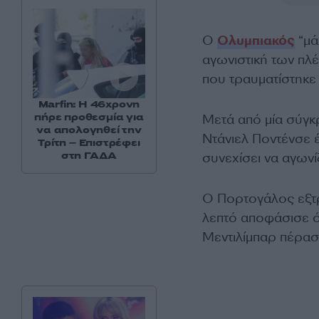
Ο
Ολυμπιακός
“μά
αγωνιστική των πλέ
που τραυματίστηκε
Marfin: Η 46χρονη
πήρε προθεσμία για
Μετά από μία σύγκ
να απολογηθεί την
Ντάνιελ Ποντένσε έ
Τρίτη – Επιστρέφει
στη ΓΑΔΑ
συνεχίσει να αγωνί
Ο Πορτογάλος εξτρ
λεπτό αποφάσισε ότ
Μεντιλίμπαρ πέρασ