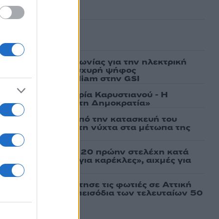
ασμένα
ν υπογραφή συμφωνίας για την ηλεκτρική
άδας – Κύπρου: «Ισχυρή ψήφος
 είσοδος της Meridiam στην GSI
γάτες, μένει η Μαρία Καρυστιανού - Η
α την «Ελπίδα για τη Δημοκρατία»
ι πρώτες εικόνες από την κατασκευή του
 θα επιχειρεί και τη νύχτα στα μέτωπα της
σάτσου και ακόμη 20 πρώην στελέχη κατά
εν αποχωρήσαμε για καρέκλες», αιχμές για
 μοντέλο»
τέμι που τροφοδότησε τις φωτιές σε Αττική
πό τα ισχυρότερα επεισόδια των τελευταίων 50