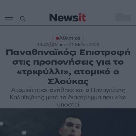
Μετάβαση
σε
o
32
περιεχόμενο
Αθλητικά
19:42
Πέμπτη 21 Μαΐου 2026
Παναθηναϊκός: Επιστροφή
στις προπονήσεις για το
«τριφύλλι», ατομικό ο
Σλούκας
Ατομικά προπονήθηκε και ο Παναγιώτης
Καλαϊτζάκης μετά το διάστρεμμα που είχε
υποστεί