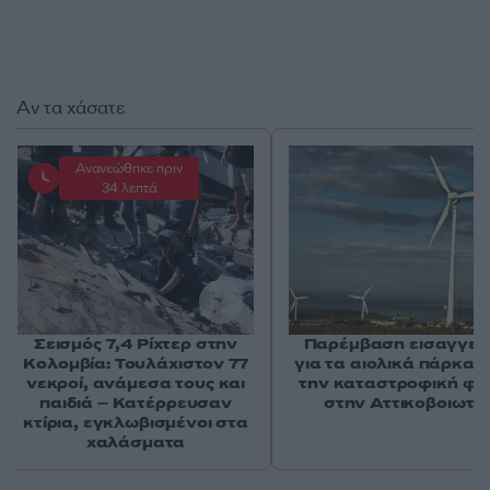
Αν τα χάσατε
Ανανεώθηκε πριν
34 λεπτά
Σεισμός 7,4 Ρίχτερ στην
Παρέμβαση εισαγγελ
Κολομβία: Τουλάχιστον 77
για τα αιολικά πάρκα 
νεκροί, ανάμεσα τους και
την καταστροφική φω
παιδιά – Κατέρρευσαν
στην Αττικοβοιωτί
κτίρια, εγκλωβισμένοι στα
χαλάσματα