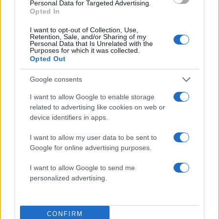
Personal Data for Targeted Advertising.
Πού βρέθηκε το Σάββατο
Opted In
Αλέξης Τσίπρας: Από την καταγγελία του
125
I want to opt-out of Collection, Use,
«καθεστώτος» σε πρόταση
Retention, Sale, and/or Sharing of my
διακυβέρνησης – «Το 2015 ήξερα τι
Personal Data that Is Unrelated with the
ήθελα, αλλά δεν ήξερα πώς να το κάνω»
Purposes for which it was collected.
Opted Out
Ο Φειδίας Παναγιώτου πήγε με σορτσάκι
102
σε εκδήλωση μνήμης για τους
Google consents
δολοφονημένους Κύπριους ήρωες Ισαάκ
– Σολωμού
I want to allow Google to enable storage
Το οικονομικό πρόγραμμα της ΕΛΑΣ που
99
related to advertising like cookies on web or
θα παρουσιάσει ο Αλέξης Τσίπρας στη
device identifiers in apps.
Θεσσαλονίκη: Σχέδιο τετραετίας
I want to allow my user data to be sent to
Google for online advertising purposes.
I want to allow Google to send me
Αθλητικά:
personalized advertising.
Περισσότερα άρθρα
CONFIRM