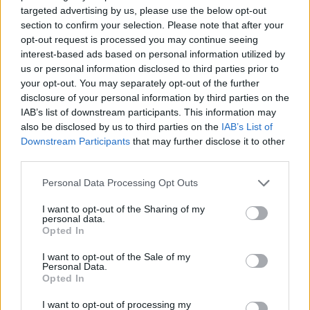
εξομολόγηση στον Γιώργο Λιάγκα
targeted advertising by us, please use the below opt-out
section to confirm your selection. Please note that after your
3
Συντετριμμένος ο Λιονέλ Μέσι στην κηδεία
opt-out request is processed you may continue seeing
του πατέρα του – Στο πλευρό του η
interest-based ads based on personal information utilized by
Αντονέλα
us or personal information disclosed to third parties prior to
4
Βελτιωμένη η εικόνα της φωτιάς στον
your opt-out. You may separately opt-out of the further
Κουβαρά: Παραδόθηκαν στις φλόγες
disclosure of your personal information by third parties on the
κτηνοτροφικές μονάδες – Εκκενώθηκε ο
IAB’s list of downstream participants. This information may
Άγιος Στυλιανός
also be disclosed by us to third parties on the
IAB’s List of
5
Η Μαρία Καρυστιανού απαντά για τις
Downstream Participants
that may further disclose it to other
μαζικές αποχωρήσεις: Είχαμε αντιληφθεί
third parties.
το παρακίνημα, ο Θανάσης Αυγερινός μας
προσέγγισε
Please note that this website/app uses one or more Google
Personal Data Processing Opt Outs
services and may gather and store information including but
not limited to your visit or usage behaviour. You may click to
I want to opt-out of the Sharing of my
Πιο σχολιασμένα
personal data.
grant or deny consent to Google and its third-party tags to
Opted In
use your data for below specified purposes in below Google
Μετέτρεψαν το Σαρακήνικο της Μήλου
165
consent section.
I want to opt-out of the Sale of my
σε ελικοδρόμιο – «Πάρκαραν» το
Personal Data.
ελικόπτερο τους για να κάνουν μπάνιο
Opted In
Στην Κρήτη ο Κυριάκος Μητσοτάκης,
127
I want to opt-out of processing my
συνεχίζει τις ολιγοήμερες διακοπές του –