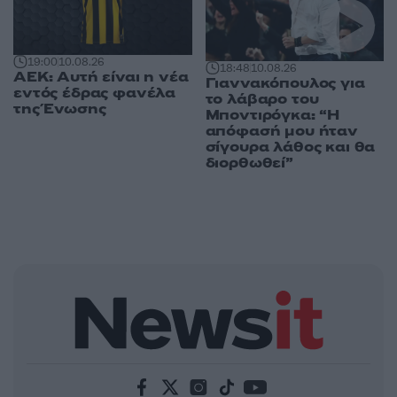
19:00
10.08.26
18:48
10.08.26
ΑΕΚ: Αυτή είναι η νέα
Γιαννακόπουλος για
εντός έδρας φανέλα
το λάβαρο του
της Ένωσης
Μποντιρόγκα: “Η
απόφασή μου ήταν
σίγουρα λάθος και θα
διορθωθεί”