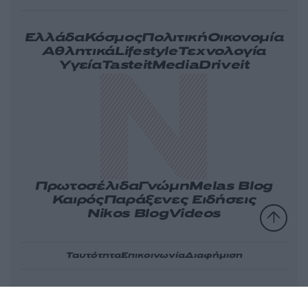
Ελλάδα
Κόσμος
Πολιτική
Οικονομία
Αθλητικά
Lifestyle
Τεχνολογία
Υγεία
Tasteit
Media
Driveit
Πρωτοσέλιδα
Γνώμη
Melas Blog
Καιρός
Παράξενες Ειδήσεις
Nikos Blog
Videos
Ταυτότητα
Επικοινωνία
Διαφήμιση
Όροι
Πολιτική
Πληροφορίες α.27
Cookies