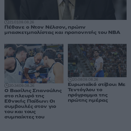
21:01
09.08.26
Πέθανε ο Ντον Νέλσον, πρώην
μπασκετμπολίστας και προπονητής του NBA
20:08
09.08.26
Ευρωπαϊκό στίβου: Με
20:34
09.08.26
Τεντόγλου το
Ο Βασίλης Σπανούλης
πρόγραμμα της
στο πλευρό της
πρώτης ημέρας
Εθνικής Παίδων: Οι
συμβουλές στον γιο
του και τους
συμπαίκτες του