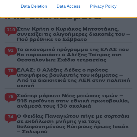
Data Deletion
Data Access
Privacy Policy
Πιο σχολιασμένα
Στην Κρήτη ο Κυριάκος Μητσοτάκης,
119
συνεχίζει τις ολιγοήμερες διακοπές του –
Πού βρέθηκε το Σάββατο
Το οικονομικό πρόγραμμα της ΕΛΑΣ που
91
θα παρουσιάσει ο Αλέξης Τσίπρας στη
Θεσσαλονίκη: Σχέδιο τετραετίας
ΕΛΑΣ: Ο Αλέξης Δέδες ο πρώτος
79
υποψήφιος βουλευτής του κόμματος –
Από τα διοικητικά της ΑΕΚ στην πολιτική
σκηνή
Σούπερ μάρκετ: Νέες μειώσεις τιμών –
78
916 προϊόντα στην εθνική πρωτοβουλία,
ανάμεσά τους 130 σχολικά
Ο Φειδίας Παναγιώτου πήγε με σορτσάκι
74
σε εκδήλωση μνήμης για τους
δολοφονημένους Κύπριους ήρωες Ισαάκ
– Σολωμού