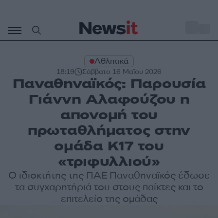
Μετάβαση
σε
o
27
περιεχόμενο
Αθλητικά
18:19
Σάββατο 16 Μαΐου 2026
Παναθηναϊκός: Παρουσία
Γιάννη Αλαφούζου η
απονομή του
πρωταθλήματος στην
ομάδα Κ17 του
«τριφυλλιού»
Ο ιδιοκτήτης της ΠΑΕ Παναθηναϊκός έδωσε
τα συγχαρητήριά του στους παίκτες και το
επιτελείο της ομάδας