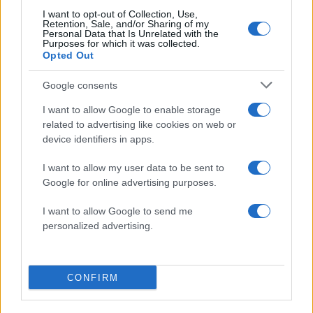
I want to opt-out of Collection, Use,
Retention, Sale, and/or Sharing of my
Πιο δημοφιλή
Personal Data that Is Unrelated with the
Purposes for which it was collected.
Opted Out
1
Πάρος: «Αν ήταν κάποιος πάνω από την
πισίνα, δε θα είχα θρηνήσει το παιδί μου» –
Google consents
Η σπαρακτική περιγραφή του πατέρα και
τα κενά στους ισχυρισμούς του ιδιοκτήτη
I want to allow Google to enable storage
του beach bar
related to advertising like cookies on web or
2
Μετέτρεψαν το Σαρακήνικο της Μήλου σε
device identifiers in apps.
ελικοδρόμιο – «Πάρκαραν» το ελικόπτερο
τους για να κάνουν μπάνιο
I want to allow my user data to be sent to
3
Μπρίτνεϊ Σπίαρς: Έκανε αποτυχημένο
Google for online advertising purposes.
μπότοξ και ανέβασε στο Instagram την
εμπειρία της
I want to allow Google to send me
personalized advertising.
4
Γιάννης Παπαμιχαήλ: «Η απαγόρευση
αφορά στη χρήση της εικόνας και της
φωνής της Αλίκης Βουγιουκλάκη μέσω AI»
5
Ο δημοσιογράφος Βασίλης Τσεκούρας
CONFIRM
ανακοίνωσε ότι παντρεύεται τη σύντροφό
του, Γωγώ Μπαλή