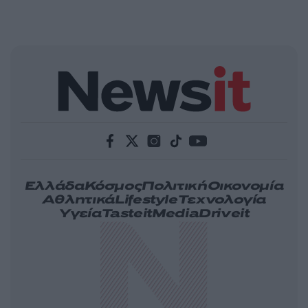
Ελλάδα
Κόσμος
Πολιτική
Οικονομία
Αθλητικά
Lifestyle
Τεχνολογία
Υγεία
Tasteit
Media
Driveit