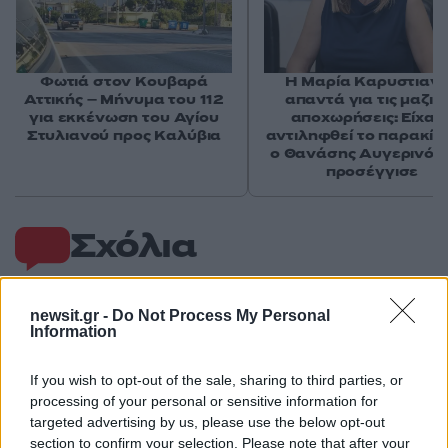
Φωτιά στον Κουβαρά
Η Μαρία Καρυστιαν
Αττικής – Μήνυμα του 112
απαντά για τις μαζικ
για εκκένωση του Αγίου
αποχωρήσεις: Είχαμ
Στυλιανού προς Καλύβια
αντιληφθεί το παρακίν
ο Θανάσης Αυγερινός 
προσέγγισε
Σχόλια
newsit.gr -
Do Not Process My Personal
Information
Σχολίασε εδώ
If you wish to opt-out of the sale, sharing to third parties, or
processing of your personal or sensitive information for
50 /50
targeted advertising by us, please use the below opt-out
section to confirm your selection. Please note that after your