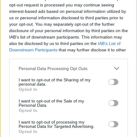
opt-out request is processed you may continue seeing
interest-based ads based on personal information utilized by
us or personal information disclosed to third parties prior to
your opt-out. You may separately opt-out of the further
2000 /2000
disclosure of your personal information by third parties on the
IAB’s list of downstream participants. This information may
Υποβολή σχολίου
also be disclosed by us to third parties on the
IAB’s List of
Downstream Participants
that may further disclose it to other
Όροι Χρήσης
. Το site προστατεύεται από reCAPTCHA, ισχύουν
third parties.
Πολιτική Απορρήτου
&
Όροι Χρήσης
της Google.
Αθλητικά
Please note that this website/app uses one or more Google
Personal Data Processing Opt Outs
services and may gather and store information including but
ΓΙΑΝΝΗΣ ΑΛΑΦΟΥΖΟΣ
ΠΑΝΑΘΗΝΑΙΚΟΣ
not limited to your visit or usage behaviour. You may click to
I want to opt-out of the Sharing of my
personal data.
Share:
grant or deny consent to Google and its third-party tags to
Opted In
use your data for below specified purposes in below Google
consent section.
I want to opt-out of the Sale of my
Ακολουθήστε το Νewsit.gr στο
Google News
και
Personal Data.
ενημερωθείτε πρώτοι για όλη την ειδησεογραφία και τα
Opted In
τελευταία νέα
της ημέρας
I want to opt-out of processing my
Personal Data for Targeted Advertising.
Opted In