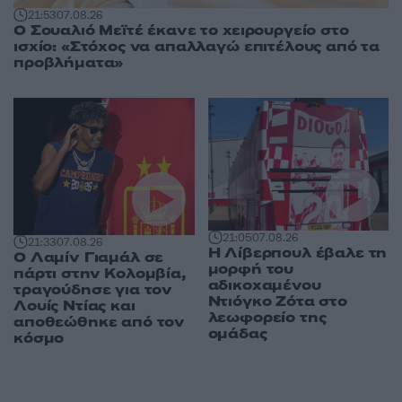
21:53
07.08.26
Ο Σουαλιό Μεϊτέ έκανε το χειρουργείο στο
ισχίο: «Στόχος να απαλλαγώ επιτέλους από τα
προβλήματα»
21:05
07.08.26
21:33
07.08.26
Η Λίβερπουλ έβαλε τη
Ο Λαμίν Γιαμάλ σε
μορφή του
πάρτι στην Κολομβία,
αδικοχαμένου
τραγούδησε για τον
Ντιόγκο Ζότα στο
Λουίς Ντίας και
λεωφορείο της
αποθεώθηκε από τον
ομάδας
κόσμο