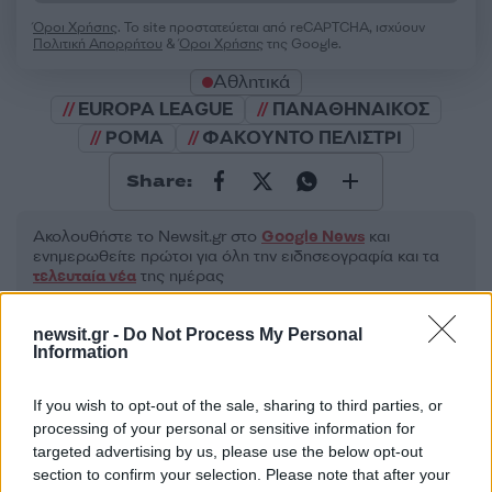
Όροι Χρήσης
. Το site προστατεύεται από reCAPTCHA, ισχύουν
Πολιτική Απορρήτου
&
Όροι Χρήσης
της Google.
Αθλητικά
EUROPA LEAGUE
ΠΑΝΑΘΗΝΑΙΚΟΣ
ΡΟΜΑ
ΦΑΚΟΥΝΤΟ ΠΕΛΙΣΤΡΙ
Share:
Ακολουθήστε το Νewsit.gr στο
Google News
και
ενημερωθείτε πρώτοι για όλη την ειδησεογραφία και τα
τελευταία νέα
της ημέρας
newsit.gr -
Do Not Process My Personal
Information
If you wish to opt-out of the sale, sharing to third parties, or
Πιο δημοφιλή
processing of your personal or sensitive information for
targeted advertising by us, please use the below opt-out
1
Marfin: Η 46χρονη πήρε προθεσμία για να
section to confirm your selection. Please note that after your
απολογηθεί την Τρίτη – «Είναι αθώα,