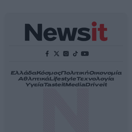
Ελλάδα
Κόσμος
Πολιτική
Οικονομία
Αθλητικά
Lifestyle
Τεχνολογία
Υγεία
Tasteit
Media
Driveit