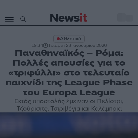
Μετάβαση
σε
o
27
περιεχόμενο
Αθλητικά
19:34
Τετάρτη 28 Ιανουαρίου 2026
Παναθηναϊκός – Ρόμα:
Πολλές απουσίες για το
«τριφύλλι» στο τελευταίο
παιχνίδι της League Phase
του Europa League
Εκτός αποστολής έμειναν οι Πελίστρι,
Τζούρισιτς, Τσιριβέγια και Καλάμπρια