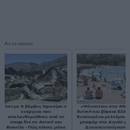
Αν τα χάσατε
Ίση με 6 βόμβες Χιροσίμα η
«Ψήνονται» στα 40άρ
ενέργεια που
δυτική και βόρεια Ελλά
απελευθερώθηκε από τη
Ενισχυμένα μελτέμια έ
mega fire σε Αττική και
μποφόρ στο Αιγαίο μέ
Βοιωτία - Πώς κάηκε μέσα
Δεκαπενταύγουστ