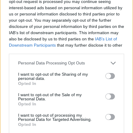
opt-out request is processed you may continue seeing
συμμετείχε στη διαδήλωση όπως και
100.000 άτομα»
interest-based ads based on personal information utilized by
us or personal information disclosed to third parties prior to
2
Σέρρες: Βίντεο ντοκουμέντο από το
your opt-out. You may separately opt-out of the further
τροχαίο με νεκρούς μητέρα και γιο – Ο
disclosure of your personal information by third parties on the
οδηγός του φορτηγού κατέγραψε τη
σύγκρουση
IAB’s list of downstream participants. This information may
also be disclosed by us to third parties on the
IAB’s List of
3
Λένα Σαμαρά: Συγκίνηση στο μνημόσυνο
Downstream Participants
that may further disclose it to other
για τον έναν χρόνο από τον θάνατο της
third parties.
κόρης του Αντώνη Σαμαρά
4
Please note that this website/app uses one or more Google
Γερμανία: Συνελήφθη 31χρονος για τρεις
Personal Data Processing Opt Outs
ανθρωποκτονίες μελών της greek mafia
services and may gather and store information including but
not limited to your visit or usage behaviour. You may click to
I want to opt-out of the Sharing of my
5
Έφυγε από τη ζωή η Χριστίνα Πιτουρά,
personal data.
grant or deny consent to Google and its third-party tags to
πρώην σύζυγος του Βασίλη Χιώτη
Opted In
use your data for below specified purposes in below Google
consent section.
I want to opt-out of the Sale of my
Personal Data.
Πιο σχολιασμένα
Opted In
Canadair 515: Οι πρώτες εικόνες από την
I want to opt-out of processing my
131
Personal Data for Targeted Advertising.
κατασκευή του αεροσκάφους που θα
Opted In
επιχειρεί και τη νύχτα στα μέτωπα της
φωτιάς