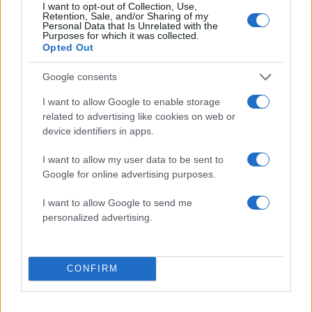
I want to opt-out of Collection, Use,
Retention, Sale, and/or Sharing of my
Βγήκαν ξανά τα μαχαίρια στην Ελπίδα
86
Personal Data that Is Unrelated with the
για τη Δημοκρατία: «Καρυστιανού,
Purposes for which it was collected.
Γρατσία και Γαλανός μετέτρεψαν το
Opted Out
κίνημα σε φοβικό αρχηγικό κόμμα»
Μεταφορές χρημάτων: Πότε μπορεί να
Google consents
71
θεωρηθούν δωρεές και να επιβληθεί
φόρος – Τι ισχυεί για τις γονικές παροχές
I want to allow Google to enable storage
related to advertising like cookies on web or
Απίστευτο κι όμως αληθινό -
56
device identifiers in apps.
Aναστέλλονται τα τακτικά ραντεβού του
αγγειοχειρουργού του νοσοκομείου
Χανίων επειδή κλάπηκε το μηχανάκι του
I want to allow my user data to be sent to
γιατρού
Google for online advertising purposes.
Στα Χανιά για ολιγοήμερες διακοπές ο
52
I want to allow Google to send me
Κυριάκος Μητσοτάκης με την σύζυγό του
Μαρέβα
personalized advertising.
CONFIRM
Αθλητικά: