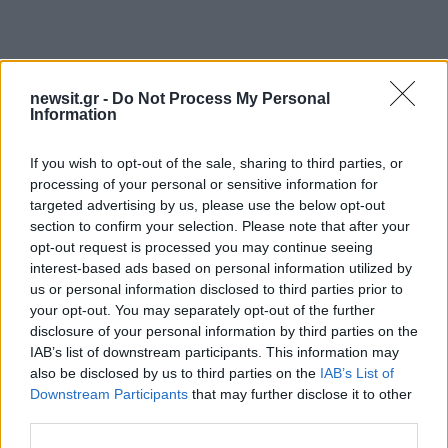
newsit.gr -
Do Not Process My Personal
Information
Αν τα χάσατε
If you wish to opt-out of the sale, sharing to third parties, or
processing of your personal or sensitive information for
targeted advertising by us, please use the below opt-out
section to confirm your selection. Please note that after your
opt-out request is processed you may continue seeing
interest-based ads based on personal information utilized by
us or personal information disclosed to third parties prior to
your opt-out. You may separately opt-out of the further
disclosure of your personal information by third parties on the
IAB’s list of downstream participants. This information may
Ανησυχία από το ξέσπασμα
Σοκαριστική υπόθεση 
also be disclosed by us to third parties on the
IAB’s List of
του ιού του Δυτικού Νείλου
Κρήτη: Τουρίστας ρωτ
Downstream Participants
that may further disclose it to other
με κρούσματα στην Αττική
πόσο να πληρώσει για
third parties.
- «Καμπανάκι» από τον
ασελγήσει σε 10χρο
Ιατρικό Σύλλογο Αθηνών
κορίτσι - Το παιδί καθ