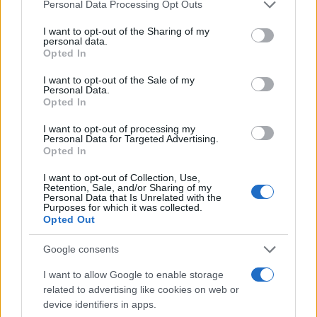
Please note that this website/app uses one or more Google
Personal Data Processing Opt Outs
για την προστασία της
αμέριμνο σε αυλή
services and may gather and store information including but
δημόσιας υγείας
επιχείρησης
not limited to your visit or usage behaviour. You may click to
I want to opt-out of the Sharing of my
personal data.
grant or deny consent to Google and its third-party tags to
Opted In
use your data for below specified purposes in below Google
Σχόλια
consent section.
I want to opt-out of the Sale of my
Personal Data.
Opted In
I want to opt-out of processing my
Personal Data for Targeted Advertising.
Σχολίασε εδώ
Opted In
I want to opt-out of Collection, Use,
Retention, Sale, and/or Sharing of my
50 /50
Personal Data that Is Unrelated with the
Purposes for which it was collected.
Opted Out
Google consents
I want to allow Google to enable storage
2000 /2000
related to advertising like cookies on web or
Υποβολή σχολίου
device identifiers in apps.