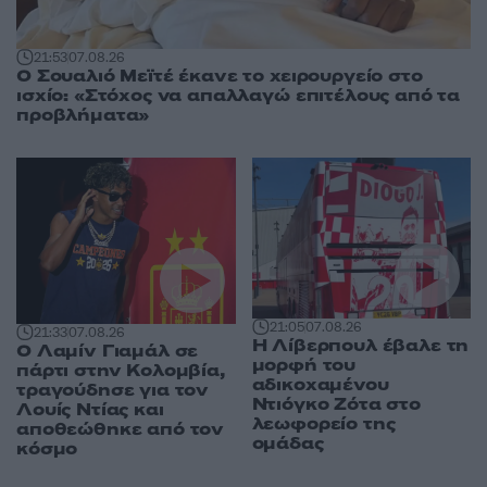
21:53
07.08.26
Ο Σουαλιό Μεϊτέ έκανε το χειρουργείο στο
ισχίο: «Στόχος να απαλλαγώ επιτέλους από τα
προβλήματα»
21:05
07.08.26
21:33
07.08.26
Η Λίβερπουλ έβαλε τη
Ο Λαμίν Γιαμάλ σε
μορφή του
πάρτι στην Κολομβία,
αδικοχαμένου
τραγούδησε για τον
Ντιόγκο Ζότα στο
Λουίς Ντίας και
λεωφορείο της
αποθεώθηκε από τον
ομάδας
κόσμο