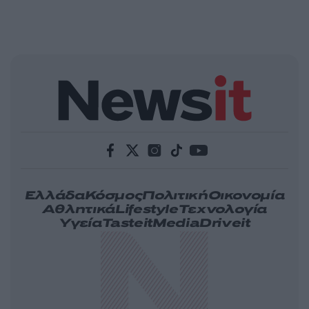
Ελλάδα
Κόσμος
Πολιτική
Οικονομία
Αθλητικά
Lifestyle
Τεχνολογία
Υγεία
Tasteit
Media
Driveit