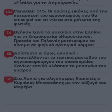
«Ελπίδα για τη Δημοκρατία»
Canadair 515: Οι πρώτες εικόνες από την
131
κατασκευή του αεροσκάφους που θα
επιχειρεί και τη νύχτα στα μέτωπα της
φωτιάς
Βγήκαν ξανά τα μαχαίρια στην Ελπίδα
74
για τη Δημοκρατία: «Καρυστιανού,
Γρατσία και Γαλανός μετέτρεψαν το
κίνημα σε φοβικό αρχηγικό κόμμα»
Απίστευτο κι όμως αληθινό -
55
Aναστέλλονται τα τακτικά ραντεβού του
αγγειοχειρουργού του νοσοκομείου
Χανίων επειδή κλάπηκε το μηχανάκι του
γιατρού
Στα Χανιά για ολιγοήμερες διακοπές ο
52
Κυριάκος Μητσοτάκης με την σύζυγό του
Μαρέβα