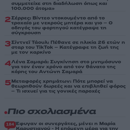
συμμετείχε στη διαδήλωση όπως και
100.000 άτομα»
2
Σέρρες: Βίντεο ντοκουμέντο από το
τροχαίο με νεκρούς μητέρα και γιο – Ο
οδηγός του φορτηγού κατέγραψε τη
σύγκρουση
3
Σίντνεϊ Τάουλ: Πέθανε σε ηλικία 26 ετών η
σταρ του TikTok – Kατέγραφε τη ζωή της
με τον καρκίνο
4
Λένα Σαμαρά: Συγκίνηση στο μνημόσυνο
για τον έναν χρόνο από τον θάνατο της
κόρης του Αντώνη Σαμαρά
5
Μεταφορές χρημάτων: Πότε μπορεί να
θεωρηθούν δωρεές και να επιβληθεί φόρος
– Τι ισχυεί για τις γονικές παροχές
Πιο σχολιασμένα
Έφυγαν οι συνεργάτες, μένει η Μαρία
184
Καρυστιανού - Η επόμενη μέρα για την