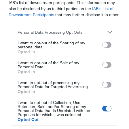
IAB’s list of downstream participants. This information may
also be disclosed by us to third parties on the
IAB’s List of
Downstream Participants
that may further disclose it to other
third parties.
Please note that this website/app uses one or more Google
Personal Data Processing Opt Outs
Πιο δημοφιλή
services and may gather and store information including but
not limited to your visit or usage behaviour. You may click to
I want to opt-out of the Sharing of my
1
Σέρρες: Βίντεο ντοκουμέντο από το
personal data.
grant or deny consent to Google and its third-party tags to
τροχαίο με νεκρούς μητέρα και γιο – Ο
Opted In
use your data for below specified purposes in below Google
οδηγός του φορτηγού κατέγραψε τη
consent section.
σύγκρουση
I want to opt-out of the Sale of my
Personal Data.
2
Στα Χανιά για ολιγοήμερες διακοπές ο
Opted In
Κυριάκος Μητσοτάκης με την σύζυγό του
Μαρέβα
I want to opt-out of processing my
Personal Data for Targeted Advertising.
3
Marfin: Η 46χρονη πήρε προθεσμία για να
Opted In
απολογηθεί την Τρίτη – «Είναι αθώα,
συμμετείχε στη διαδήλωση όπως και
I want to opt-out of Collection, Use,
100.000 άτομα»
Retention, Sale, and/or Sharing of my
Personal Data that Is Unrelated with the
4
ΠΑΟΚ – Άντερλεχτ 0-1: Οι Θεσσαλονικείς
Purposes for which it was collected.
ηττήθηκαν στο τρελό ματς της Τούμπας και
Opted Out
θα ψάξουν την ανατροπή στο Βέλγιο