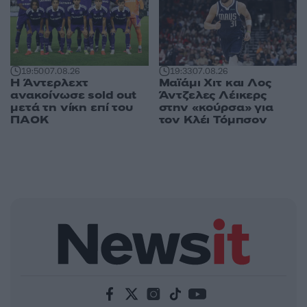
19:50
07.08.26
19:33
07.08.26
Η Άντερλεχτ
Μαϊάμι Χιτ και Λος
ανακοίνωσε sold out
Άντζελες Λέικερς
μετά τη νίκη επί του
στην «κούρσα» για
ΠΑΟΚ
τον Κλέι Τόμπσον