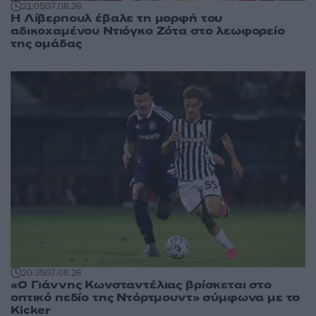
21:05
07.08.26
Η Λίβερπουλ έβαλε τη μορφή του
αδικοχαμένου Ντιόγκο Ζότα στο λεωφορείο
της ομάδας
20:35
07.08.26
«Ο Γιάννης Κωνσταντέλιας βρίσκεται στο
οπτικό πεδίο της Ντόρτμουντ» σύμφωνα με το
Kicker