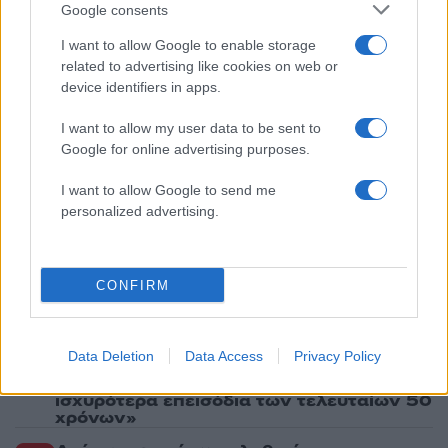
Google consents
5
Η βαθμολογία της UEFA μετά την ήττα του
ΠΑΟΚ από την Άντερλεχτ
I want to allow Google to enable storage
related to advertising like cookies on web or
device identifiers in apps.
Πιο σχολιασμένα
I want to allow my user data to be sent to
Έφυγαν οι συνεργάτες, μένει η Μαρία
Google for online advertising purposes.
184
Καρυστιανού - Η επόμενη μέρα για την
«Ελπίδα για τη Δημοκρατία»
I want to allow Google to send me
personalized advertising.
Canadair 515: Οι πρώτες εικόνες από την
131
κατασκευή του αεροσκάφους που θα
επιχειρεί και τη νύχτα στα μέτωπα της
φωτιάς
CONFIRM
Μεταφορές χρημάτων: Πότε μπορεί να
70
θεωρηθούν δωρεές και να επιβληθεί
φόρος – Τι ισχυεί για τις γονικές παροχές
Data Deletion
Data Access
Privacy Policy
Το πολωμένο μελτέμι που τροφοδότησε
59
τις φωτιές σε Αττική και Βοιωτία: «Από τα
ισχυρότερα επεισόδια των τελευταίων 50
χρόνων»