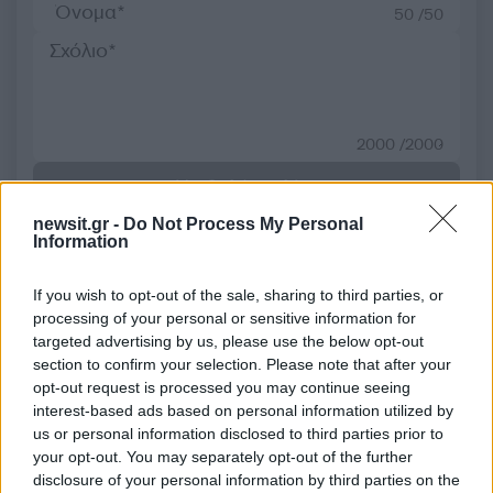
50 /50
2000 /2000
Υποβολή σχολίου
newsit.gr -
Do Not Process My Personal
Όροι Χρήσης
. Το site προστατεύεται από reCAPTCHA, ισχύουν
Information
Πολιτική Απορρήτου
&
Όροι Χρήσης
της Google.
Αθλητικά
If you wish to opt-out of the sale, sharing to third parties, or
ΖΕΛΙΚΟ ΟΜΠΡΑΝΤΟΒΙΤΣ
processing of your personal or sensitive information for
targeted advertising by us, please use the below opt-out
ΙΩΑΝΝΗΣ ΠΑΠΑΠΕΤΡΟΥ
section to confirm your selection. Please note that after your
opt-out request is processed you may continue seeing
Share:
interest-based ads based on personal information utilized by
us or personal information disclosed to third parties prior to
Ακολουθήστε το Νewsit.gr στο
Google News
και
your opt-out. You may separately opt-out of the further
ενημερωθείτε πρώτοι για όλη την ειδησεογραφία και τα
disclosure of your personal information by third parties on the
τελευταία νέα
της ημέρας