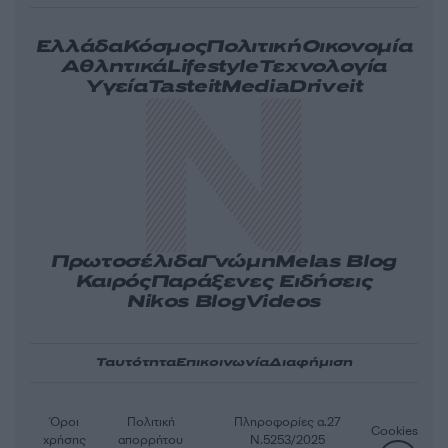
Ελλάδα
Κόσμος
Πολιτική
Οικονομία
Αθλητικά
Lifestyle
Τεχνολογία
Υγεία
Tasteit
Media
Driveit
Πρωτοσέλιδα
Γνώμη
Melas Blog
Καιρός
Παράξενες Ειδήσεις
Nikos Blog
Videos
Ταυτότητα
Επικοινωνία
Διαφήμιση
Όροι
Πολιτική
Πληροφορίες α.27
Cookies
χρήσης
απορρήτου
Ν.5253/2025