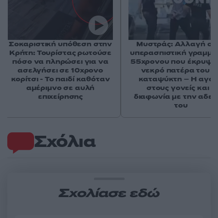
Σοκαριστική υπόθεση στην
Μυστράς: Αλλαγή στ
Κρήτη: Τουρίστας ρωτούσε
υπερασπιστική γραμμή
πόσο να πληρώσει για να
55χρονου που έκρυψε
ασελγήσει σε 10χρονο
νεκρό πατέρα του σ
κορίτσι - Το παιδί καθόταν
καταψύκτη – Η αγά
αμέριμνο σε αυλή
στους γονείς και η
επιχείρησης
διαφωνία με την αδε
του
Σχόλια
Σχολίασε εδώ