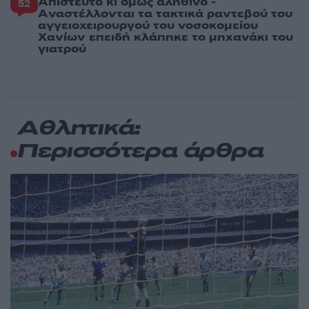
Απίστευτο κι όμως αληθινό -
52
Aναστέλλονται τα τακτικά ραντεβού του
αγγειοχειρουργού του νοσοκομείου
Χανίων επειδή κλάπηκε το μηχανάκι του
γιατρού
Αθλητικά:
Περισσότερα άρθρα