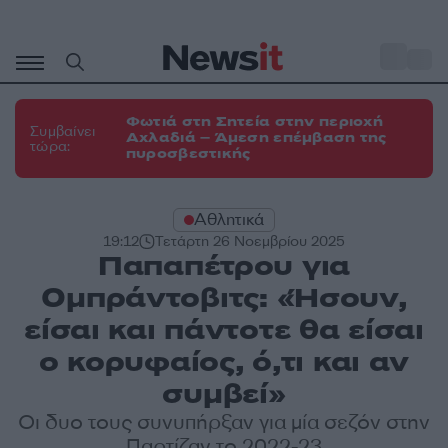
Μετάβαση
σε
o
31
περιεχόμενο
Φωτιά στη Σητεία στην περιοχή
Συμβαίνει
Αχλαδιά – Άμεση επέμβαση της
τώρα:
πυροσβεστικής
Αθλητικά
19:12
Τετάρτη 26 Νοεμβρίου 2025
Παπαπέτρου για
Ομπράντοβιτς: «Ήσουν,
είσαι και πάντοτε θα είσαι
ο κορυφαίος, ό,τι και αν
συμβεί»
Οι δυο τους συνυπήρξαν για μία σεζόν στην
Παρτίζαν το 2022-23