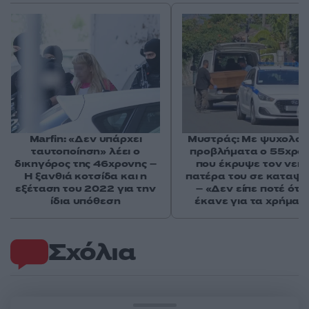
Marfin: «Δεν υπάρχει
Μυστράς: Με ψυχολογ
ταυτοποίηση» λέει ο
προβλήματα ο 55χρο
δικηγόρος της 46χρονης –
που έκρυψε τον νεκ
Η ξανθιά κοτσίδα και η
πατέρα του σε καταψ
εξέταση του 2022 για την
– «Δεν είπε ποτέ ότι 
ίδια υπόθεση
έκανε για τα χρήματ
Σχόλια