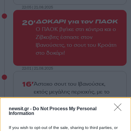
22:05 | 21.08.2025
20'
ΔΟΚΑΡΙ για τον ΠΑΟΚ
Ο ΠΑΟΚ βγήκε στη κόντρα και ο
Ζίβκοβιτς έσπασε στον
Ιβανούσετς, το σουτ του Κροάτη
στο δοκάρι!
22:01 | 21.08.2025
16'
Άστοχο σουτ του Ιβανούσεκ,
εκτός μεγάλης περιοχής, με το
δεξί πόδι
newsit.gr -
Do Not Process My Personal
Information
21:59 | 21.08.2025
If you wish to opt-out of the sale, sharing to third parties, or