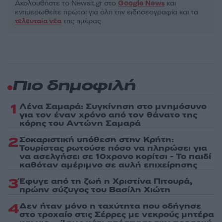
Ακολουθήστε το Νewsit.gr στο
Google News
και
ενημερωθείτε πρώτοι για όλη την ειδησεογραφία και τα
τελευταία νέα
της ημέρας
Πιο δημοφιλή
1
Λένα Σαμαρά: Συγκίνηση στο μνημόσυνο
για τον έναν χρόνο από τον θάνατο της
κόρης του Αντώνη Σαμαρά
2
Σοκαριστική υπόθεση στην Κρήτη:
Τουρίστας ρωτούσε πόσο να πληρώσει για
να ασελγήσει σε 10χρονο κορίτσι - Το παιδί
καθόταν αμέριμνο σε αυλή επιχείρησης
3
Έφυγε από τη ζωή η Χριστίνα Πιτουρά,
πρώην σύζυγος του Βασίλη Χιώτη
4
Δεν ήταν μόνο η ταχύτητα που οδήγησε
στο τροχαίο στις Σέρρες με νεκρούς μητέρα