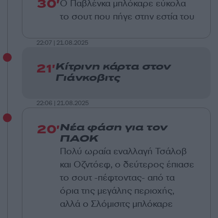
30'
Ο Παβλένκα μπλόκαρε εύκολα
το σουτ που πήγε στην εστία του
22:07 | 21.08.2025
21'
Κίτρινη κάρτα στον
Γιάνκοβιτς
22:06 | 21.08.2025
20'
Νέα φάση για τον
ΠΑΟΚ
Πολύ ωραία εναλλαγή Τσάλοβ
και Οζντόεφ,
ο δεύτερος έπιασε
το σουτ -πέφτοντας- από τα
όρια της μεγάλης περιοχής,
αλλά
ο Σλόμισιτς μπλ
όκαρε