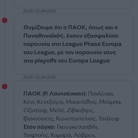
21:35 | 21.08.2025
Θυμίζουμε ότι ο ΠΑΟΚ, όπως και ο
Παναθηναϊκός, έχουν εξασφαλίσει
παρουσία στη
League Phase Europa
του
League,
με την παρουσία τους
στα
playoffs
του
Europa League
21:35 | 21.08.2025
ΠΑΟΚ (Ρ. Λουτσέσκου):
Πανλένκα,
Κένι, Κεντζιόρα, Μιχαηλίδης, Μπάμπα,
Οζντόεφ, Μεϊτέ, Ζίβκοβιρς,
Ιβανούσετς, Κωνσταντέλιας, Τσάλοφ
Στον πάγκο:
Γκουγκεσασβίλι,
Τσιφτσής, Καμαρά, Λόβρεν,