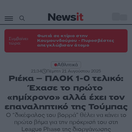
Μετάβαση
σε
o
31
περιεχόμενο
Φωτιά σε κτίριο στην
Συμβαίνει
Κουμουνδούρου - Πυροσβέστες
τώρα:
απεγκλώβισαν άτομο
Αθλητικά
21:34
Πέμπτη 21 Αυγούστου 2025
Ριέκα – ΠΑΟΚ 1-0 τελικό:
Έχασε το πρώτο
«ημίχρονο» αλλά έχει τον
επαναληπτικό της Τούμπας
Ο “δικέφαλος του βορρά” θέλει να κάνει το
πρώτο βήμα για την πρόκρισή του στη
League Phase της διοργάνωσης