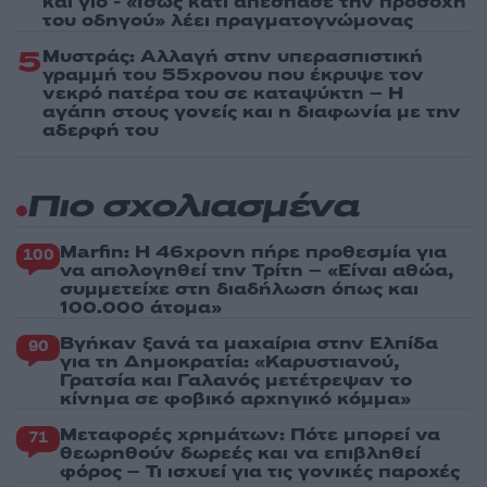
και γιο - «Ίσως κάτι απέσπασε την προσοχή
του οδηγού» λέει πραγματογνώμονας
5
Μυστράς: Αλλαγή στην υπερασπιστική
γραμμή του 55χρονου που έκρυψε τον
νεκρό πατέρα του σε καταψύκτη – Η
αγάπη στους γονείς και η διαφωνία με την
αδερφή του
Πιο σχολιασμένα
Marfin: Η 46χρονη πήρε προθεσμία για
100
να απολογηθεί την Τρίτη – «Είναι αθώα,
συμμετείχε στη διαδήλωση όπως και
100.000 άτομα»
Βγήκαν ξανά τα μαχαίρια στην Ελπίδα
90
για τη Δημοκρατία: «Καρυστιανού,
Γρατσία και Γαλανός μετέτρεψαν το
κίνημα σε φοβικό αρχηγικό κόμμα»
Μεταφορές χρημάτων: Πότε μπορεί να
71
θεωρηθούν δωρεές και να επιβληθεί
φόρος – Τι ισχυεί για τις γονικές παροχές