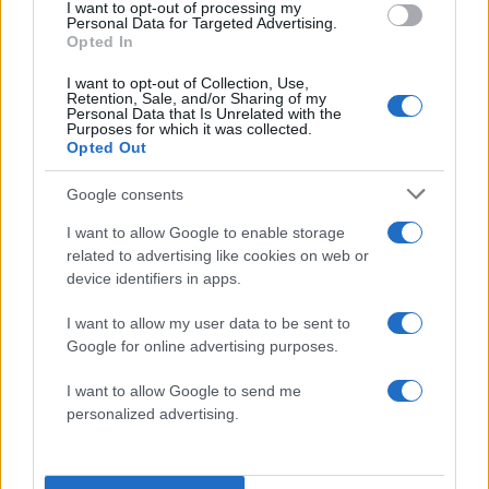
I want to opt-out of processing my
των γηπεδούχων
Personal Data for Targeted Advertising.
Opted In
21:46 | 21.08.2025
I want to opt-out of Collection, Use,
Retention, Sale, and/or Sharing of my
Personal Data that Is Unrelated with the
Purposes for which it was collected.
"Σέντρα" στην
Opted Out
αναμέτρηση
Google consents
21:44 | 21.08.2025
I want to allow Google to enable storage
related to advertising like cookies on web or
Όρκος νίκης από τις δυο ομάδες στη
device identifiers in apps.
Ριέκα
I want to allow my user data to be sent to
Google for online advertising purposes.
21:42 | 21.08.2025
I want to allow Google to send me
personalized advertising.
Στον αγωνιστικό χώρο οι δυο ομάδες
21:42 | 21.08.2025