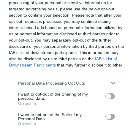
15'
Ο ΠΑΟΚ έχει την κατοχή της
processing of your personal or sensitive information for
μπάλας, αλλά δεν έχει φτιάξει
targeted advertising by us, please use the below opt-out
ακόμα μεγάλη φάση - Η Ριέκα
section to confirm your selection. Please note that after your
opt-out request is processed you may continue seeing
αμύνεται
interest-based ads based on personal information utilized by
us or personal information disclosed to third parties prior to
your opt-out. You may separately opt-out of the further
21:52 | 21.08.2025
disclosure of your personal information by third parties on the
IAB’s list of downstream participants. This information may
7'
Μεγάλη επέμβαση του
also be disclosed by us to third parties on the
IAB’s List of
Παβλένκα του ΠΑΟΚ σε
Downstream Participants
that may further disclose it to other
διαγώνιο σουτ του
third parties.
Φρουκ - Με το ένα χέρι
Please note that this website/app uses one or more Google
έδιωξε
Personal Data Processing Opt Outs
services and may gather and store information including but
not limited to your visit or usage behaviour. You may click to
I want to opt-out of the Sharing of my
21:50 | 21.08.2025
personal data.
grant or deny consent to Google and its third-party tags to
Opted In
use your data for below specified purposes in below Google
5'
Σε θέση επίθεσης ο ΠΑΟΚ στα
consent section.
I want to opt-out of the Sale of my
Personal Data.
πρώτα λεπτά του αγώνα,
Opted In
προσπαθεί να πλησιάσει τα καρέ