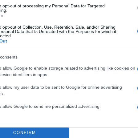
to opt-out of processing my Personal Data for Targeted
ing.
In
o opt-out of Collection, Use, Retention, Sale, and/or Sharing
ersonal Data that Is Unrelated with the Purposes for which it
lected.
Out
consents
o allow Google to enable storage related to advertising like cookies on
evice identifiers in apps.
o allow my user data to be sent to Google for online advertising
s.
to allow Google to send me personalized advertising.
 δαχτυλιδιού είναι χαραγμένα
όλα τα προηγούμενα
CONFIRM