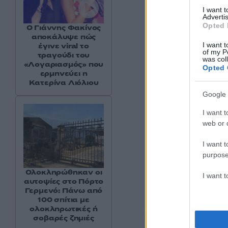
I want 
Advertis
Opted 
Ο Γιάννης Φακίνος
αποκάλυψε πώς
I want t
έγινε viral το
of my P
τραγούδι του
was col
«Λογαριασμός» που
Opted 
ερμηνεύει η
Κατερίνα Λιόλιου
Google 
I want t
web or d
I want t
purpose
Ολοκληρώθηκαν οι
I want 
αυτοψίες στο Πόρτο
Γερμενό: Πάνω από
100 σπίτια με
ολοκληρωτικές ή
Στην περίμετρο του
σοβαρές ζημιές