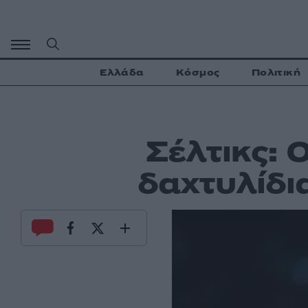
Μετάβαση
σε
περιεχόμενο
Ελλάδα
Κόσμος
Πολιτική
Σέλτικς: 
δαχτυλίδ