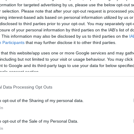
formation for targeted advertising by us, please use the below opt-out s
ων πλέι οφ.
r selection. Please note that after your opt-out request is processed y
eing interest-based ads based on personal information utilized by us or
άρχουν ακόμα
30 διαμάντια στην μία πλευρά του
disclosed to third parties prior to your opt-out. You may separately opt-
losure of your personal information by third parties on the IAB’s list of
μβολίζουν τις συνολικές σεζόν που έπαιξαν στο ιστ
. This information may also be disclosed by us to third parties on the
IA
κά διαμάντια
, που συμβολίζουν τις 80 νίκες της ομά
Participants
that may further disclose it to other third parties.
ης κανονικής περιόδου και των playoffs της σεζόν 20
 that this website/app uses one or more Google services and may gath
including but not limited to your visit or usage behaviour. You may click 
ΔΙΑΦΗΜΙΣΗ
 to Google and its third-party tags to use your data for below specifi
ogle consent section.
l Data Processing Opt Outs
o opt-out of the Sharing of my personal data.
In
o opt-out of the Sale of my Personal Data.
In