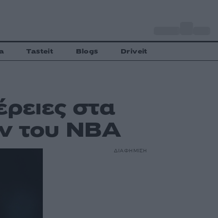
o
Αθήνα
27
C
a
Tasteit
Blogs
Driveit
έρειες στα
ν του NBA
ΔΙΑΦΗΜΙΣΗ