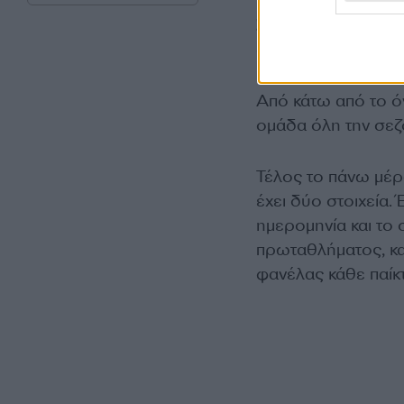
πρωταθλήματα των
Σέλτικς
την σεζόν 2
στην άλλη πλευρά 
Από κάτω από το ό
ομάδα όλη την σεζόν
Τέλος το πάνω μέρο
έχει δύο στοιχεία.
ημερομηνία και το
πρωταθλήματος, κα
φανέλας κάθε παίκτ