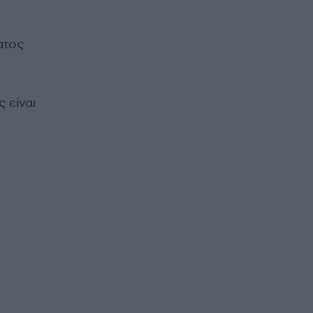
ατος
 είναι