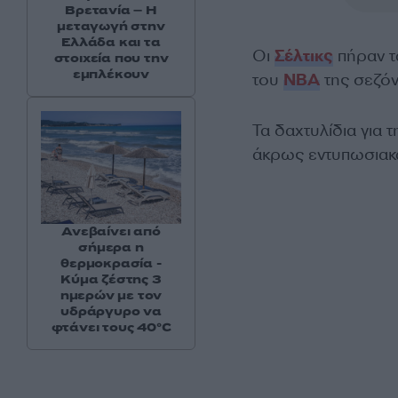
Βρετανία – Η
μεταγωγή στην
Ελλάδα και τα
Οι
Σέλτικς
πήραν τ
στοιχεία που την
εμπλέκουν
του
NBA
της σεζόν
Τα δαχτυλίδια για 
άκρως εντυπωσιακά
Ανεβαίνει από
σήμερα η
θερμοκρασία -
Κύμα ζέστης 3
ημερών με τον
υδράργυρο να
φτάνει τους 40°C