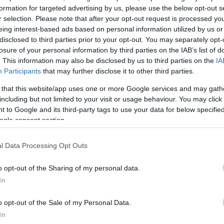
formation for targeted advertising by us, please use the below opt-out s
r selection. Please note that after your opt-out request is processed y
δήλωσε πως η εν λόγω μάσκα ενοχλεί αρκετά τον π
eing interest-based ads based on personal information utilized by us or
disclosed to third parties prior to your opt-out. You may separately opt-
αποφασιστεί η συμμετοχή του ή όχι στο Game 5.
losure of your personal information by third parties on the IAB’s list of
. This information may also be disclosed by us to third parties on the
IA
ΔΙΑΦΗΜΙΣΗ
Participants
that may further disclose it to other third parties.
 that this website/app uses one or more Google services and may gath
including but not limited to your visit or usage behaviour. You may click 
 to Google and its third-party tags to use your data for below specifi
ogle consent section.
l Data Processing Opt Outs
o opt-out of the Sharing of my personal data.
In
o opt-out of the Sale of my Personal Data.
In