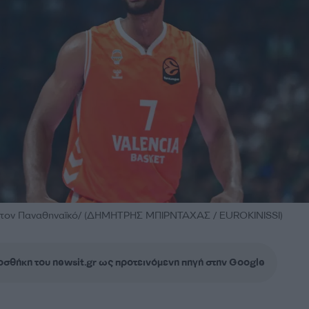
στον Παναθηναϊκό/ (ΔΗΜΗΤΡΗΣ ΜΠΙΡΝΤΑΧΑΣ / EUROKINISSI)
σθήκη του newsit.gr ως προτεινόμενη πηγή στην Google