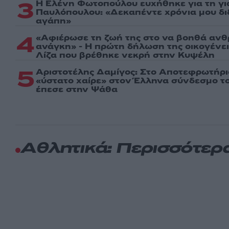
3
Η Ελένη Φωτοπούλου ευχήθηκε για τη γι
Παυλόπουλου: «Δεκαπέντε χρόνια μου δι
αγάπη»
4
«Αφιέρωσε τη ζωή της στο να βοηθά ανθ
ανάγκη» - Η πρώτη δήλωση της οικογένε
Λίζα που βρέθηκε νεκρή στην Κυψέλη
5
Αριστοτέλης Δαμίγος: Στο Αποτεφρωτήρι
«ύστατο χαίρε» στον Έλληνα σύνδεσμο τ
έπεσε στην Ψάθα
Αθλητικά: Περισσότερ