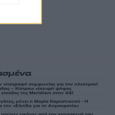
ασμένα
ν υπογραφή συμφωνίας για την ηλεκτρική
άδας – Κύπρου: «Ισχυρή ψήφος
 είσοδος της Meridiam στην GSI
γάτες, μένει η Μαρία Καρυστιανού - Η
α την «Ελπίδα για τη Δημοκρατία»
ι πρώτες εικόνες από την κατασκευή του