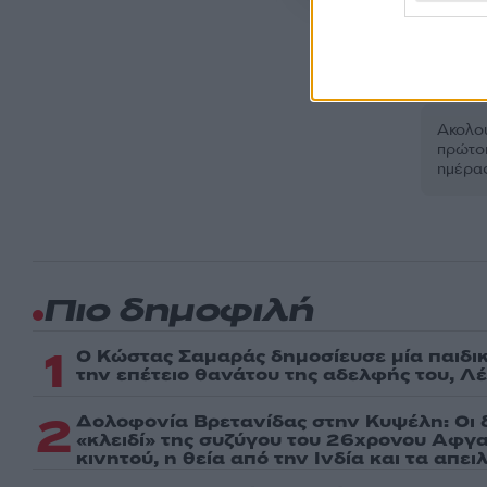
EUR
Ακολου
πρώτοι
ημέρα
Πιο δημοφιλή
1
Ο Κώστας Σαμαράς δημοσίευσε μία παιδι
την επέτειο θανάτου της αδελφής του, Λ
2
Δολοφονία Βρετανίδας στην Κυψέλη: Οι 
«κλειδί» της συζύγου του 26χρονου Αφγα
κινητού, η θεία από την Ινδία και τα απε