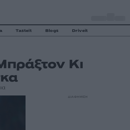
o
Αθήνα
33
C
a
Tasteit
Blogs
Driveit
Μπράξτον Κι
σκα
ια
ΔΙΑΦΗΜΙΣΗ