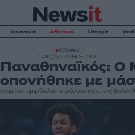
Οικονομία
Αθλητικά
Lifestyle
Medi
Αθλητικά
14:25
Τρίτη 12 Μαΐου 2026
 Παναθηναϊκός: Ο 
οπονήθηκε με μά
αραμένει αμφίβολος ο φόργουορντ της Βαλένθ