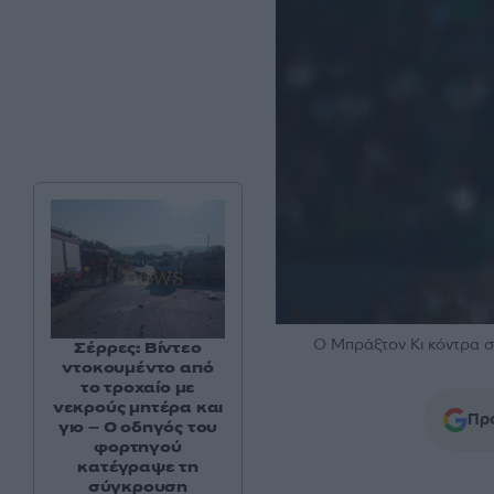
Ο Μπράξτον Κι κόντρα 
Σέρρες: Βίντεο
ντοκουμέντο από
το τροχαίο με
νεκρούς μητέρα και
Προ
γιο – Ο οδηγός του
φορτηγού
κατέγραψε τη
σύγκρουση