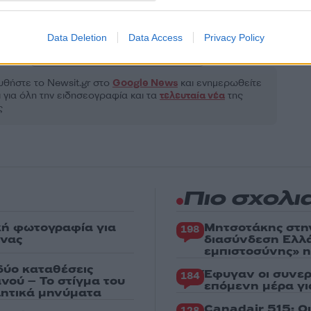
Αθλητικά
OLEAGUE
ΒΑΛΕΝΘΙΑ
ΠΑΝΑΘΗΝΑΙΚΟΣ
Data Deletion
Data Access
Privacy Policy
Share:
θήστε το Νewsit.gr στο
Google News
και ενημερωθείτε
 για όλη την ειδησεογραφία και τα
τελευταία νέα
της
ς
Πιο σχολι
κή φωτογραφία για
Μητσοτάκης στη
198
ένας
διασύνδεση Ελλ
εμπιστοσύνης» η
δύο καταθέσεις
Έφυγαν οι συνερ
184
νού – Το στίγμα του
επόμενη μέρα γι
ιλητικά μηνύματα
Canadair 515: Ο
128