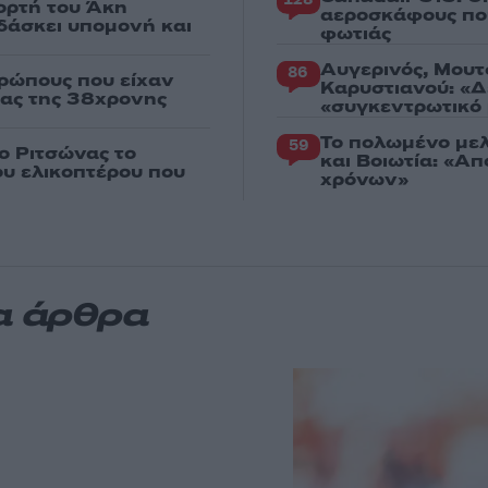
ορτή του Άκη
αεροσκάφους που
δάσκει υπομονή και
φωτιάς
Αυγερινός, Μουτ
86
ρώπους που είχαν
Καρυστιανού: «Δ
ιας της 38χρονης
«συγκεντρωτικό
Το πολωμένο μελ
59
ο Ριτσώνας το
και Βοιωτία: «Α
ου ελικοπτέρου που
χρόνων»
α άρθρα