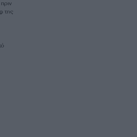
 πριν
φ της
κό