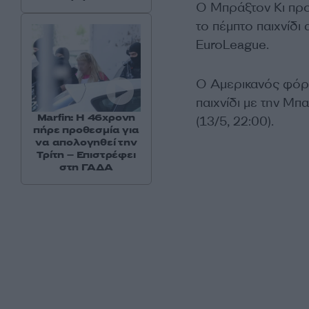
Ο Μπράξτον Κι προ
το πέμπτο παιχνίδι
EuroLeague.
Ο Αμερικανός φόργ
παιχνίδι με την Μπ
Marfin: Η 46χρονη
(13/5, 22:00).
πήρε προθεσμία για
να απολογηθεί την
Τρίτη – Επιστρέφει
στη ΓΑΔΑ