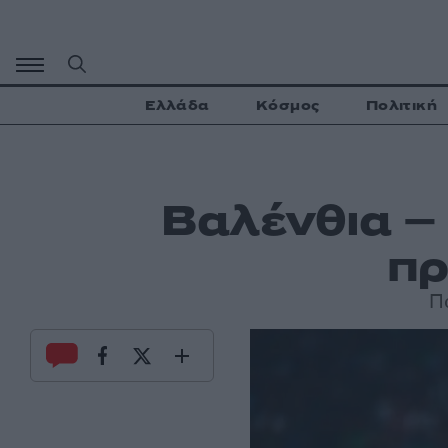
Μετάβαση
σε
περιεχόμενο
Ελλάδα
Κόσμος
Πολιτική
Βαλένθια –
πρ
Π