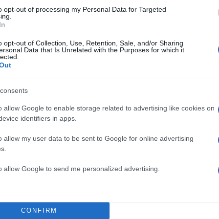
α
to opt-out of processing my Personal Data for Targeted
ing.
In
o opt-out of Collection, Use, Retention, Sale, and/or Sharing
ersonal Data that Is Unrelated with the Purposes for which it
lected.
Out
Σχολίασε εδώ
consents
50
o allow Google to enable storage related to advertising like cookies on
evice identifiers in apps.
o allow my user data to be sent to Google for online advertising
s.
2000 /
to allow Google to send me personalized advertising.
Υποβολή σχολίου
ροστατεύεται από reCAPTCHA, ισχύουν
Πολιτική Απορρήτου
&
Όροι Χρήσης
της
CONFIRM