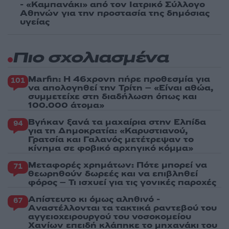
- «Καμπανάκι» από τον Ιατρικό Σύλλογο
Αθηνών για την προστασία της δημόσιας
υγείας
Πιο σχολιασμένα
Marfin: Η 46χρονη πήρε προθεσμία για
101
να απολογηθεί την Τρίτη – «Είναι αθώα,
συμμετείχε στη διαδήλωση όπως και
100.000 άτομα»
Βγήκαν ξανά τα μαχαίρια στην Ελπίδα
94
για τη Δημοκρατία: «Καρυστιανού,
Γρατσία και Γαλανός μετέτρεψαν το
κίνημα σε φοβικό αρχηγικό κόμμα»
Μεταφορές χρημάτων: Πότε μπορεί να
71
θεωρηθούν δωρεές και να επιβληθεί
φόρος – Τι ισχυεί για τις γονικές παροχές
Απίστευτο κι όμως αληθινό -
67
Aναστέλλονται τα τακτικά ραντεβού του
αγγειοχειρουργού του νοσοκομείου
Χανίων επειδή κλάπηκε το μηχανάκι του