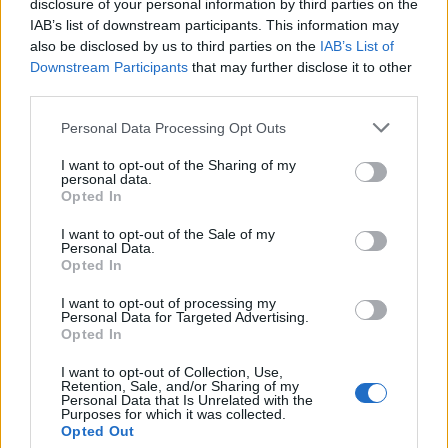
disclosure of your personal information by third parties on the
IAB’s list of downstream participants. This information may
also be disclosed by us to third parties on the
IAB’s List of
Σε 57χρονη αγνοούμενη
Έως τον Οκτώβριο 
Downstream Participants
that may further disclose it to other
από την Κυψέλη ανήκει η
έξαρση των κρουσμά
third parties.
σορός που βρέθηκε στον
του ιού του Δυτικού Νε
Λυκαβηττό - Από πτώση ο
- Τα συμπτώματα που 
Please note that this website/app uses one or more Google
Personal Data Processing Opt Outs
θάνατός της
πρέπει να αγνοήσου
services and may gather and store information including but
not limited to your visit or usage behaviour. You may click to
I want to opt-out of the Sharing of my
personal data.
grant or deny consent to Google and its third-party tags to
Opted In
Σχόλια
use your data for below specified purposes in below Google
consent section.
I want to opt-out of the Sale of my
Personal Data.
Opted In
I want to opt-out of processing my
Personal Data for Targeted Advertising.
Σχολίασε εδώ
Opted In
I want to opt-out of Collection, Use,
Retention, Sale, and/or Sharing of my
50 /50
Personal Data that Is Unrelated with the
Purposes for which it was collected.
Opted Out