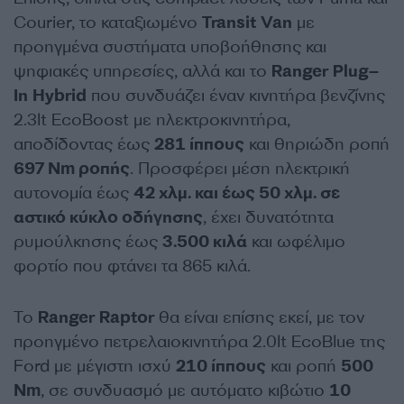
Courier, το καταξιωμένο
Transit
Van
με
προηγμένα συστήματα υποβοήθησης και
ψηφιακές υπηρεσίες, αλλά και το
Ranger
Plug
–
In
Hybrid
που συνδυάζει έναν κινητήρα βενζίνης
2.3lt EcoBoost με ηλεκτροκινητήρα,
αποδίδοντας έως
281 ίππους
και θηριώδη ροπή
697
Nm
ροπής
. Προσφέρει μέση ηλεκτρική
αυτονομία έως
42 χλμ. και έως 50 χλμ. σε
αστικό κύκλο οδήγησης
, έχει δυνατότητα
ρυμούλκησης έως
3.500 κιλά
και ωφέλιμο
φορτίο που φτάνει τα 865 κιλά.
Το
Ranger
Raptor
θα είναι επίσης εκεί, με τον
προηγμένο πετρελαιοκινητήρα 2.0lt EcoBlue της
Ford με μέγιστη ισχύ
210 ίππους
και ροπή
500
Nm
, σε συνδυασμό με αυτόματο κιβώτιο
10