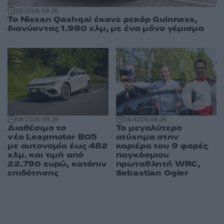
15:10
06.08.26
Το Nissan Qashqai έκανε ρεκόρ Guinness,
διανύοντας 1.980 χλμ, με ένα μόνο γέμισμα
09:11
06.08.26
16:42
05.08.26
Διαθέσιμο το
Το μεγαλύτερο
νέο Leapmotor B05
ατύχημα στην
με αυτονομία έως 482
καριέρα του 9 φορές
χλμ. και τιμή από
παγκόσμιου
22.790 ευρώ, κατόπιν
πρωταθλητή WRC,
επιδότησης
Sebastian Ogier