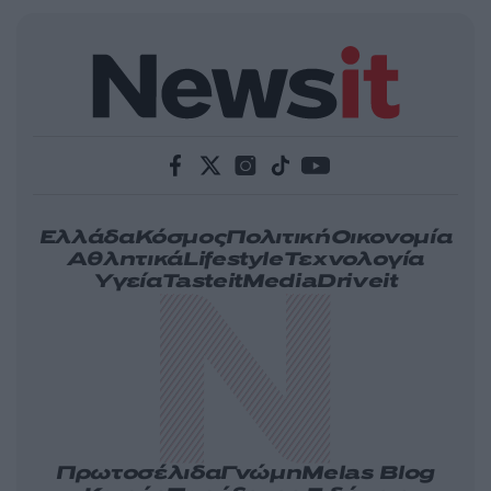
Ελλάδα
Κόσμος
Πολιτική
Οικονομία
Αθλητικά
Lifestyle
Τεχνολογία
Υγεία
Tasteit
Media
Driveit
Πρωτοσέλιδα
Γνώμη
Melas Blog