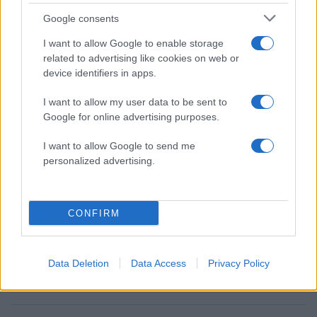
Google consents
2000 /2000
I want to allow Google to enable storage
related to advertising like cookies on web or
Υποβολή σχολίου
device identifiers in apps.
I want to allow my user data to be sent to
Όροι Χρήσης
. Το site προστατεύεται από reCAPTCHA, ισχύουν
Πολιτική Απορρήτου
&
Όροι Χρήσης
της Google.
Google for online advertising purposes.
Driveit
I want to allow Google to send me
FORD
personalized advertising.
Share:
CONFIRM
Ακολουθήστε το Νewsit.gr στο
Google News
και
ενημερωθείτε πρώτοι για όλη την ειδησεογραφία και τα
τελευταία νέα
της ημέρας
Data Deletion
Data Access
Privacy Policy