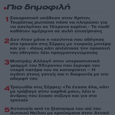
Πιο δημοφιλή
1
Σοκαριστική υπόθεση στην Κρήτη:
Τουρίστας ρωτούσε πόσο να πληρώσει για
να ασελγήσει σε 10χρονο κορίτσι - Το παιδί
καθόταν αμέριμνο σε αυλή επιχείρησης
2
Δεν ήταν μόνο η ταχύτητα που οδήγησε
στο τροχαίο στις Σέρρες με νεκρούς μητέρα
και γιο - «Ίσως κάτι απέσπασε την προσοχή
του οδηγού» λέει πραγματογνώμονας
3
Μυστράς: Αλλαγή στην υπερασπιστική
γραμμή του 55χρονου που έκρυψε τον
νεκρό πατέρα του σε καταψύκτη – Η
αγάπη στους γονείς και η διαφωνία με την
αδερφή του
4
Τραγωδία στις Σέρρες: «Τα έχασα όλα, κάτι
με τράβαγε στην καρδιά μου», λέει ο
άνδρας που έχασε σύζυγο και γιο στο
τροχαίο
5
Ανησυχία από το ξέσπασμα του ιού του
Δυτικού Νείλου με κρούσματα στην Αττική