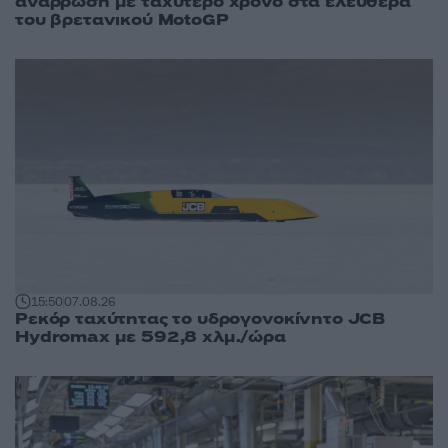
ανάρρωση με ταχύτερο χρόνο στα ελεύθερα
του βρετανικού MotoGP
15:50
07.08.26
Ρεκόρ ταχύτητας το υδρογονοκίνητο JCB
Hydromax με 592,8 χλμ./ώρα