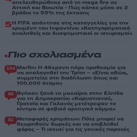
απελευθερώθηκε από τη mega fire σε
Αττική και Βοιωτία - Πώς κάηκε μέσα σε 2
βράδια το 55% της έκτασης
5
Η FIFA απάντησε στις καταγγελίες για την
ερωμένη του Ινφαντίνο: «Κατηγορηματικά
αναληθείς και δυσφημιστικοί οι ισχυρισμοί»
Πιο σχολιασμένα
Marfin: Η 46χρονη πήρε προθεσμία για
104
να απολογηθεί την Τρίτη – «Είναι αθώα,
συμμετείχε στη διαδήλωση όπως και
100.000 άτομα»
Βγήκαν ξανά τα μαχαίρια στην Ελπίδα
96
για τη Δημοκρατία: «Καρυστιανού,
Γρατσία και Γαλανός μετέτρεψαν το
κίνημα σε φοβικό αρχηγικό κόμμα»
Μεταφορές χρημάτων: Πότε μπορεί να
82
θεωρηθούν δωρεές και να επιβληθεί
φόρος – Τι ισχυεί για τις γονικές παροχές