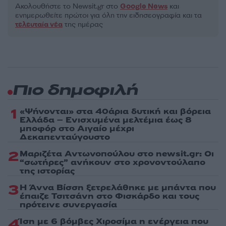
Ακολουθήστε το Νewsit.gr στο
Google News
και
ενημερωθείτε πρώτοι για όλη την ειδησεογραφία και τα
τελευταία νέα
της ημέρας
Πιο δημοφιλή
1
«Ψήνονται» στα 40άρια δυτική και βόρεια
Ελλάδα – Ενισχυμένα μελτέμια έως 8
μποφόρ στο Αιγαίο μέχρι
Δεκαπενταύγουστο
2
Μαριζέτα Αντωνοπούλου στο newsit.gr: Οι
“σωτήρες” ανήκουν στο χρονοντούλαπο
της ιστορίας
3
Η Άννα Βίσση ξετρελάθηκε με μπάντα που
έπαιζε Τσιτσάνη στο Φισκάρδο και τους
πρότεινε συνεργασία
4
Ίση με 6 βόμβες Χιροσίμα η ενέργεια που