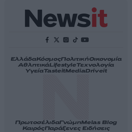
Ελλάδα
Κόσμος
Πολιτική
Οικονομία
Αθλητικά
Lifestyle
Τεχνολογία
Υγεία
Tasteit
Media
Driveit
Πρωτοσέλιδα
Γνώμη
Melas Blog
Καιρός
Παράξενες Ειδήσεις