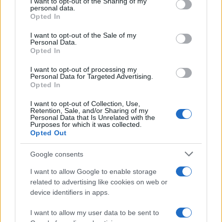
not limited to your visit or usage behaviour. You may click to
I want to opt-out of the Sharing of my
Συμπαγής και ελαφριά, σε συνδυασμό
personal data.
grant or deny consent to Google and its third-party tags to
Opted In
με
ηλεκτροκινητήρα ισχύος 113 ίππων
,
use your data for below specified purposes in below Google
consent section.
εξασφαλίζει ομαλή και άμεση απόκριση στην
I want to opt-out of the Sale of my
Personal Data.
οδήγηση σε αστικό περιβάλλον. Η έκδοση Urban
Opted In
διαθέτει επίπεδο εξοπλισμού αντίστοιχο με αυτό
I want to opt-out of processing my
της έκδοσης Plus από την ήδη υπάρχουσα γκάμα
Personal Data for Targeted Advertising.
Opted In
του μοντέλου.
I want to opt-out of Collection, Use,
Retention, Sale, and/or Sharing of my
Διατίθεται δε στην τιμή των
17.900 €
(με κρατική
Personal Data that Is Unrelated with the
Purposes for which it was collected.
επιδότηση και ισχύουσα εμπορική πολιτική της
Opted Out
εισαγωγικής), σε
τιμή χαμηλότερη από την
Google consents
αντίστοιχη θερμική έκδοση
(
Citroen
C
3
Turbo
100
hp
manual
Plus
).
Συνδυά
I want to allow Google to enable storage
related to advertising like cookies on web or
ζει άνετους χώρους, υψηλό επίπεδο άνεσης με
device identifiers in apps.
τις αναρτήσεις Citroen Advanced Comfort®,
καθώς και απλότητα στη φόρτιση. Στη τιμή αυτή
I want to allow my user data to be sent to