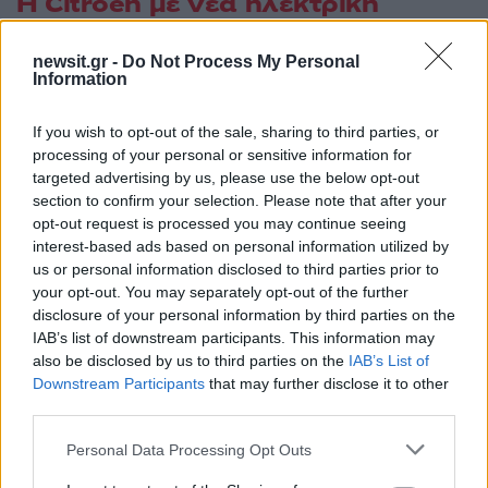
Η Citroen με νέα ηλεκτρική
έκδοση e-C3 πιο προσιτή από
ποτέ με τιμή 17.900€
newsit.gr -
Do Not Process My Personal
Information
H Citroen παραμένει πιστή στην δέσμευσή της
If you wish to opt-out of the sale, sharing to third parties, or
για την εύκολη ενεργειακή μετάβαση
processing of your personal or sensitive information for
καθιστώντας την ηλεκτρική κινητικότητα πιο
targeted advertising by us, please use the below opt-out
section to confirm your selection. Please note that after your
προσιτή από ποτέ. Με τη νέα
έκδοση e-C3
opt-out request is processed you may continue seeing
“Urban”
, η Citroen κάνει ένα ακόμη βήμα προς
interest-based ads based on personal information utilized by
τον εκδημοκρατισμό της ηλεκτρικής
us or personal information disclosed to third parties prior to
your opt-out. You may separately opt-out of the further
κινητικότητας. Σχεδιασμένη για να καλύπτει τις
disclosure of your personal information by third parties on the
ανάγκες των καθημερινών μετακινήσεων εντός
IAB’s list of downstream participants. This information may
πόλης και προαστίων, διαθέτει μπαταρία LFP
also be disclosed by us to third parties on the
IAB’s List of
χωρητικότητας 30 kWh, η οποία προσφέρει έως
Downstream Participants
that may further disclose it to other
third parties.
212 km αυτονομίας (συνδυασμένος κύκλος
WLTP) και έως 302 km σε αστική χρήση.
Please note that this website/app uses one or more Google
Personal Data Processing Opt Outs
services and may gather and store information including but