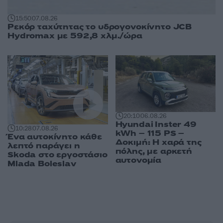
15:50
07.08.26
Ρεκόρ ταχύτητας το υδρογονοκίνητο JCB
Hydromax με 592,8 χλμ./ώρα
20:10
06.08.26
Hyundai Inster 49
10:28
07.08.26
kWh – 115 PS –
Ένα αυτοκίνητο κάθε
Δοκιμή: Η χαρά της
λεπτό παράγει η
πόλης, με αρκετή
Skoda στο εργοστάσιο
αυτονομία
Mlada Boleslav