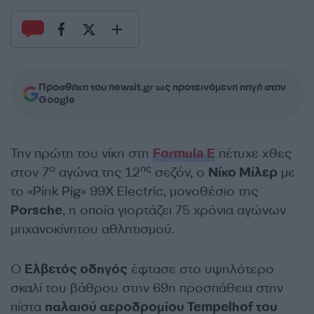
Προσθήκη του newsit.gr ως προτεινόμενη πηγή στην
Google
Την πρώτη του νίκη στη
Formula E
πέτυχε χθες
ο
ης
στον 7
αγώνα της 12
σεζόν, ο
Νίκο Μίλερ
με
το «Pink Pig» 99X Electric, μονοθέσιο της
Porsche
, η οποία γιορτάζει 75 χρόνια αγώνων
μηχανοκίνητου αθλητισμού.
Ο
Ελβετός οδηγός
έφτασε στο υψηλότερο
σκαλί του βάθρου στην 69η προσπάθεια στην
πίστα
παλαιού αεροδρομίου Tempelhof του