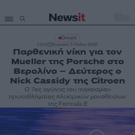
Μετάβαση
σε
o
31
περιεχόμενο
Driveit
11:01
Κυριακή 3 Μαΐου 2026
Παρθενική νίκη για τον
Mueller της Porsche στο
Βερολίνο – Δεύτερος ο
Nick Cassidy της Citroen
Ο 7ος αγώνας του παγκοσμίου
πρωταθλήματος ηλεκτρικών μονοθεσίων
της Formula E