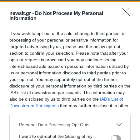
newsit.gr -
Do Not Process My Personal
50 /50
Information
If you wish to opt-out of the sale, sharing to third parties, or
processing of your personal or sensitive information for
targeted advertising by us, please use the below opt-out
2000 /2000
section to confirm your selection. Please note that after your
opt-out request is processed you may continue seeing
Υποβολή σχολίου
interest-based ads based on personal information utilized by
us or personal information disclosed to third parties prior to
Όροι Χρήσης
. Το site προστατεύεται από reCAPTCHA, ισχύουν
your opt-out. You may separately opt-out of the further
Πολιτική Απορρήτου
&
Όροι Χρήσης
της Google.
disclosure of your personal information by third parties on the
IAB’s list of downstream participants. This information may
Driveit
also be disclosed by us to third parties on the
IAB’s List of
VOLVO
Downstream Participants
that may further disclose it to other
third parties.
Share:
Please note that this website/app uses one or more Google
Personal Data Processing Opt Outs
Ακολουθήστε το Νewsit.gr στο
Google News
και
services and may gather and store information including but
ενημερωθείτε πρώτοι για όλη την ειδησεογραφία και τα
not limited to your visit or usage behaviour. You may click to
I want to opt-out of the Sharing of my