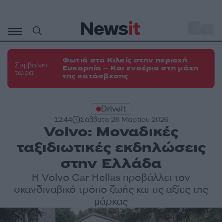
Μετάβαση
σε
o
35
περιεχόμενο
Φωτιά στο Κιλκίς στην περιοχή
Συμβαίνει
Ευκαρπία – Και εναέρια στη μάχη
τώρα:
της κατάσβεσης
Driveit
12:44
Σάββατο 28 Μαρτίου 2026
Volvo: Μοναδικές
ταξιδιωτικές εκδηλώσεις
στην Ελλάδα
Η Volvo Car Hellas προβάλλει τον
σκανδιναβικό τρόπο ζωής και τις αξίες της
μάρκας