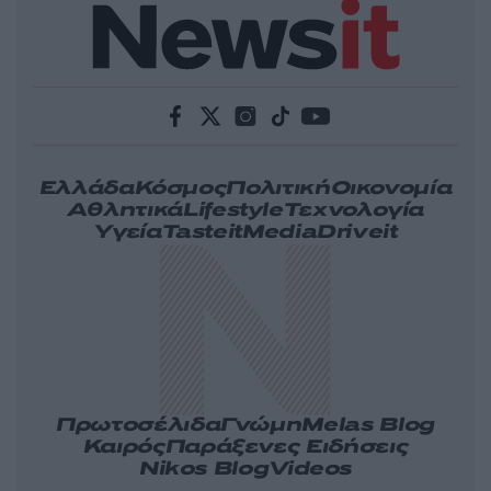
Ελλάδα
Κόσμος
Πολιτική
Οικονομία
Αθλητικά
Lifestyle
Τεχνολογία
Υγεία
Tasteit
Media
Driveit
Πρωτοσέλιδα
Γνώμη
Melas Blog
Καιρός
Παράξενες Ειδήσεις
Nikos Blog
Videos