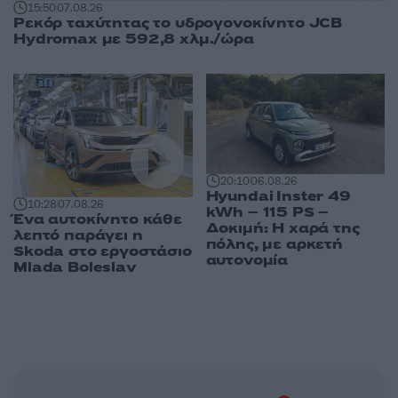
15:50
07.08.26
Ρεκόρ ταχύτητας το υδρογονοκίνητο JCB
Hydromax με 592,8 χλμ./ώρα
20:10
06.08.26
Hyundai Inster 49
10:28
07.08.26
kWh – 115 PS –
Ένα αυτοκίνητο κάθε
Δοκιμή: Η χαρά της
λεπτό παράγει η
πόλης, με αρκετή
Skoda στο εργοστάσιο
αυτονομία
Mlada Boleslav