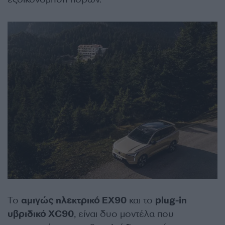
Το
αμιγώς ηλεκτρικό ΕΧ90
και το
plug-in
υβριδικό XC90
, είναι δυο μοντέλα που