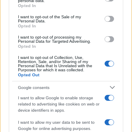
τελευταία νέα
της ημέρας
personal data.
grant or deny consent to Google and its third-party tags to
Opted In
use your data for below specified purposes in below Google
consent section.
I want to opt-out of the Sale of my
Personal Data.
Opted In
I want to opt-out of processing my
Πιο δημοφιλή
Personal Data for Targeted Advertising.
Opted In
1
Σοκαριστική υπόθεση στην Κρήτη:
Τουρίστας ρωτούσε πόσο να πληρώσει για
I want to opt-out of Collection, Use,
να ασελγήσει σε 10χρονο κορίτσι - Το παιδί
Retention, Sale, and/or Sharing of my
Personal Data that Is Unrelated with the
καθόταν αμέριμνο σε αυλή επιχείρησης
Purposes for which it was collected.
Opted Out
2
Ryanair: «Ένα κομμάτι του προσώπου του
ήταν σαν πλαστελίνη», συγκλονίζει η
επιβάτιδα που έσωσε τον Σέρβο όταν
Google consents
έσπασε το παράθυρο του αεροπλάνου
I want to allow Google to enable storage
3
Ανησυχία από το ξέσπασμα του ιού του
related to advertising like cookies on web or
Δυτικού Νείλου με κρούσματα στην Αττική
device identifiers in apps.
- «Καμπανάκι» από τον Ιατρικό Σύλλογο
Αθηνών για την προστασία της δημόσιας
υγείας
I want to allow my user data to be sent to
Google for online advertising purposes.
Φωτιά σε κατάστημα στον Άλιμο –