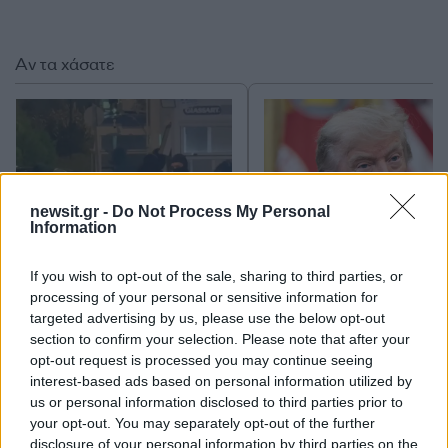
Αν τα χάσατε
newsit.gr -
Do Not Process My Personal
Information
If you wish to opt-out of the sale, sharing to third parties, or
Στη ΓΑΔΑ η 46χρονη που
Τραμπ: «Ο πόλεμος με
κατηγορείται για
Ιράν θα τελειώσει αρκ
processing of your personal or sensitive information for
συμμετοχή στην τραγωδία
σύντομα – Εμείς ελέγχ
targeted advertising by us, please use the below opt-out
της Μαρφίν - Μεταφέρθηκε
τα Στενά του Ορμού
section to confirm your selection. Please note that after your
απευθείας από το
opt-out request is processed you may continue seeing
αεροδρόμιο
interest-based ads based on personal information utilized by
us or personal information disclosed to third parties prior to
your opt-out. You may separately opt-out of the further
Σχόλια
disclosure of your personal information by third parties on the