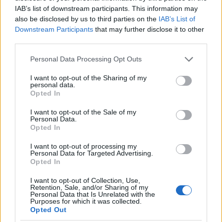
IAB’s list of downstream participants. This information may
also be disclosed by us to third parties on the
IAB’s List of
Downstream Participants
that may further disclose it to other
third parties.
Σχολίασε εδώ
Please note that this website/app uses one or more Google
Personal Data Processing Opt Outs
services and may gather and store information including but
not limited to your visit or usage behaviour. You may click to
I want to opt-out of the Sharing of my
50 /50
personal data.
grant or deny consent to Google and its third-party tags to
Opted In
use your data for below specified purposes in below Google
consent section.
I want to opt-out of the Sale of my
Personal Data.
Opted In
2000 /2000
I want to opt-out of processing my
Personal Data for Targeted Advertising.
Υποβολή σχολίου
Opted In
I want to opt-out of Collection, Use,
Όροι Χρήσης
. Το site προστατεύεται από reCAPTCHA, ισχύουν
Retention, Sale, and/or Sharing of my
Πολιτική Απορρήτου
&
Όροι Χρήσης
της Google.
Personal Data that Is Unrelated with the
Purposes for which it was collected.
Ελλάδα
Opted Out
LOCKDOWN
MEGA
ΑΛΕΞΗΣ ΤΣΙΠΡΑΣ