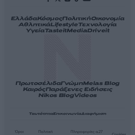
Ελλάδα
Κόσμος
Πολιτική
Οικονομία
Αθλητικά
Lifestyle
Τεχνολογία
Υγεία
Tasteit
Media
Driveit
Πρωτοσέλιδα
Γνώμη
Melas Blog
Καιρός
Παράξενες Ειδήσεις
Nikos Blog
Videos
Ταυτότητα
Επικοινωνία
Διαφήμιση
Όροι
Πολιτική
Πληροφορίες α.27
Cookies