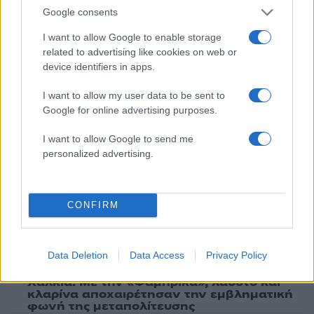
Google consents
ΑΝΤΙΠΟΛΙΤΕΥΣΗ
I want to allow Google to enable storage
Share:
related to advertising like cookies on web or
device identifiers in apps.
Ακολουθήστε το Νewsit.gr στο
Google News
και
ενημερωθείτε πρώτοι για όλη την ειδησεογραφία και τα
I want to allow my user data to be sent to
τελευταία νέα
της ημέρας
Google for online advertising purposes.
I want to allow Google to send me
personalized advertising.
Πιο δημοφιλή
CONFIRM
1
Έφυγαν οι συνεργάτες, μένει η Μαρία
Καρυστιανού - Η επόμενη μέρα για την
«Ελπίδα για τη Δημοκρατία»
Data Deletion
Data Access
Privacy Policy
2
Συγκίνηση στο τελευταίο αντίο στον Λάκη
Χαλκιά: Με την «Φάμπρικα», λαούτο και
κλαρίνα αποχαιρέτησαν την εμβληματική
φωνή της μεταπολίτευσης