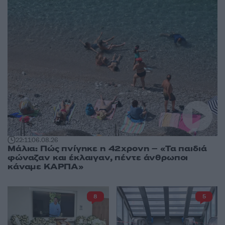
22:11
06.08.26
Μάλια: Πώς πνίγηκε η 42χρονη – «Τα παιδιά
φώναζαν και έκλαιγαν, πέντε άνθρωποι
κάναμε ΚΑΡΠΑ»
8
5