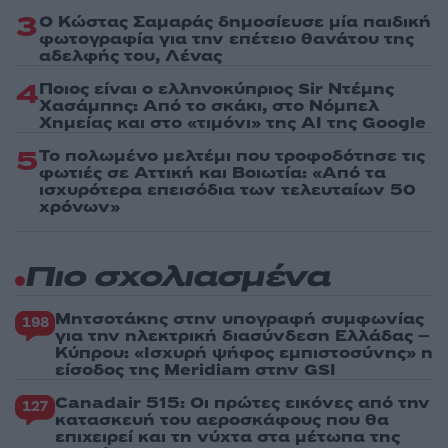
3
Ο Κώστας Σαμαράς δημοσίευσε μία παιδική
φωτογραφία για την επέτειο θανάτου της
αδελφής του, Λένας
4
Ποιος είναι ο ελληνοκύπριος Sir Ντέμης
Χασάμπης: Από το σκάκι, στο Νόμπελ
Χημείας και στο «τιμόνι» της AI της Google
5
Το πολωμένο μελτέμι που τροφοδότησε τις
φωτιές σε Αττική και Βοιωτία: «Από τα
ισχυρότερα επεισόδια των τελευταίων 50
χρόνων»
Πιο σχολιασμένα
Μητσοτάκης στην υπογραφή συμφωνίας
198
για την ηλεκτρική διασύνδεση Ελλάδας –
Κύπρου: «Ισχυρή ψήφος εμπιστοσύνης» η
είσοδος της Meridiam στην GSI
Canadair 515: Οι πρώτες εικόνες από την
127
κατασκευή του αεροσκάφους που θα
επιχειρεί και τη νύχτα στα μέτωπα της