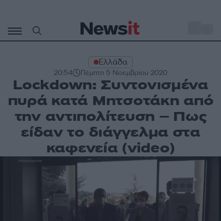
Μετάβαση
σε
o
27
περιεχόμενο
Ελλάδα
20:54
Πέμπτη 5 Νοεμβρίου 2020
Lockdown: Συντονισμένα
πυρά κατά Μητσοτάκη από
την αντιπολίτευση – Πως
είδαν το διάγγελμα στα
καφενεία (video)