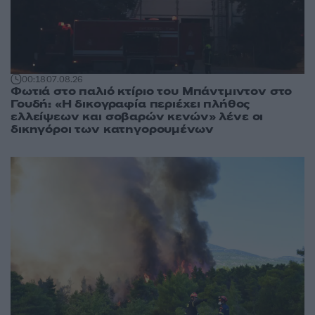
00:18
07.08.26
Φωτιά στο παλιό κτίριο του Μπάντμιντον στο
Γουδή: «Η δικογραφία περιέχει πλήθος
ελλείψεων και σοβαρών κενών» λένε οι
δικηγόροι των κατηγορουμένων