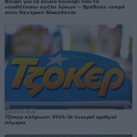
Θλίψη για το λευκό κουτάβι που το
«υιοθέτησε» αγέλη λύκων – Βρέθηκε νεκρό
στην Κεντρική Μακεδονία
22:11
06.08.26
Τζόκερ κλήρωση 3101: Οι τυχεροί αριθμοί
σήμερα