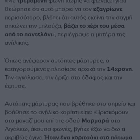
«Με
τρεμάμενη
φωνή χωρίς να φωνάζει γιατί
θεώρησε ότι αυτό μπορεί να τον
εξαγρίωνε
περισσότερο, βλέπει ότι αυτός εκείνη την στιγμή
σηκώνει την μπλούζα,
βάζει το χέρι του μέσα
από το παντελόνι
», περιέγραψε η μητέρα της
ανήλικης.
Όπως ανέφεραν αυτόπτες μάρτυρες, ο
κατηγορούμενος πλησίασε αρχικά την
14χρονη
.
Την αγκάλιασε, την έριξε στο έδαφος και την
έφτυσε.
Αυτόπτης μάρτυρας που βρέθηκε στο σημείο και
βοήθησε το ανήλικο κορίτσι είπε: «Βρισκόμουν
στο μαγαζί μου επί της οδού
Μαρμαρά
στο
Αιγάλεω, άκουσα φωνές, βγήκε έξω να δω τι
ακριβώς έγινε.
Ήταν ένα κοριτσάκι στο πάτωμα