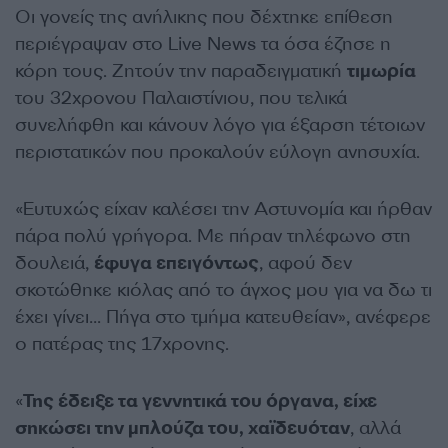
Οι γονείς της ανήλικης που δέχτηκε επίθεση
περιέγραψαν στο Live News τα όσα έζησε η
κόρη τους. Ζητούν την παραδειγματική
τιμωρία
του 32χρονου Παλαιστίνιου, που τελικά
συνελήφθη και κάνουν λόγο για έξαρση τέτοιων
περιστατικών που προκαλούν εύλογη ανησυχία.
«Ευτυχώς είχαν καλέσει την Αστυνομία και ήρθαν
πάρα πολύ γρήγορα. Με πήραν τηλέφωνο στη
δουλειά,
έφυγα επειγόντως
, αφού δεν
σκοτώθηκε κιόλας από το άγχος μου για να δω τι
έχει γίνει… Πήγα στο τμήμα κατευθείαν», ανέφερε
ο πατέρας της 17χρονης.
«
Της έδειξε τα γεννητικά του όργανα, είχε
σηκώσει την μπλούζα του, χαϊδευόταν
, αλλά