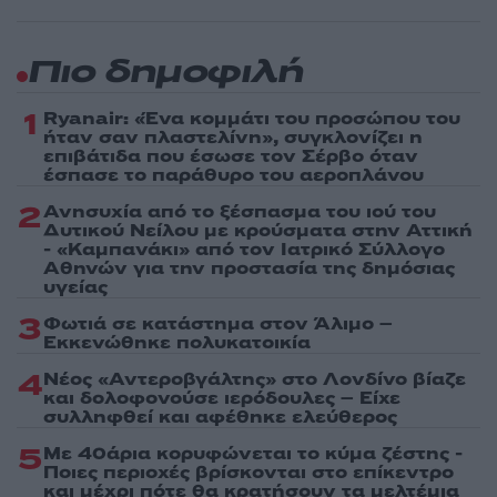
Πιο δημοφιλή
1
Ryanair: «Ένα κομμάτι του προσώπου του
ήταν σαν πλαστελίνη», συγκλονίζει η
επιβάτιδα που έσωσε τον Σέρβο όταν
έσπασε το παράθυρο του αεροπλάνου
2
Ανησυχία από το ξέσπασμα του ιού του
Δυτικού Νείλου με κρούσματα στην Αττική
- «Καμπανάκι» από τον Ιατρικό Σύλλογο
Αθηνών για την προστασία της δημόσιας
υγείας
3
Φωτιά σε κατάστημα στον Άλιμο –
Εκκενώθηκε πολυκατοικία
4
Νέος «Αντεροβγάλτης» στο Λονδίνο βίαζε
και δολοφονούσε ιερόδουλες – Είχε
συλληφθεί και αφέθηκε ελεύθερος
5
Με 40άρια κορυφώνεται το κύμα ζέστης -
Ποιες περιοχές βρίσκονται στο επίκεντρο
και μέχρι πότε θα κρατήσουν τα μελτέμια