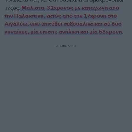
πολυκατοικίας και στη συνέχεια απομακρύνθηκε
πεζός.
Μάλιστα, 32χρονος με καταγωγή από
την Παλαιστίνη, εκτός από την 17χρονη στο
Αιγάλεω, είχε επιτεθεί σεξουαλικά και σε δύο
γυναίκες, μία επίσης ανήλικη και μία 58χρονη
.
ΔΙΑΦΗΜΙΣΗ