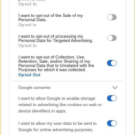
grant or deny consent to Google and its third-party tags to
Opted In
use your data for below specified purposes in below Google
consent section.
I want to opt-out of the Sale of my
Personal Data.
Opted In
I want to opt-out of processing my
Personal Data for Targeted Advertising.
Το χρονικό
Opted In
I want to opt-out of Collection, Use,
Retention, Sale, and/or Sharing of my
Όλα συνέβησαν χθες το μεσημέρι (15.09.2025).
Personal Data that Is Unrelated with the
Purposes for which it was collected.
Στις 13:33, όπως φαίνεται σε
βίντεο
, η 17χρονη
Opted Out
μπαίνει στην πυλωτή και πίσω της, αλλά και ο
32χρονος που την ακολουθούσε. Η κοπέλα
Google consents
έκλεισε την είσοδο αλλά είδε τον νεαρό να μην
I want to allow Google to enable storage
απομακρύνεται. Τότε είναι που τον άκουσε να της
related to advertising like cookies on web or
device identifiers in apps.
φωνάζει, και του είπε να φύγει.
I want to allow my user data to be sent to
Με το που κλείνει η πόρτα της εισόδου, ο
Google for online advertising purposes.