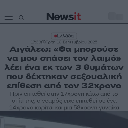
Μετάβαση
σε
o
33
περιεχόμενο
Ελλάδα
17:39
Τρίτη 16 Σεπτεμβρίου 2025
Αιγάλεω: «Θα μπορούσε
να μου σπάσει τον λαιμό»
λέει ένα εκ των 3 θυμάτων
που δέχτηκαν σεξουαλική
επίθεση από τον 32χρονο
Πριν επιτεθεί στην 17χρονη κάτω από το
σπίτι της, ο νεαρός είχε επιτεθεί σε ένα
14χρονο κορίτσι και μια 58χρονη γυναίκα