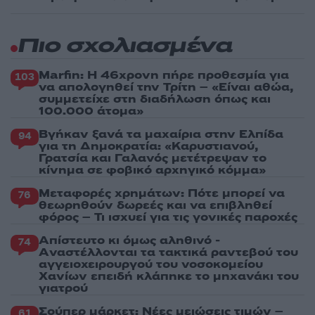
Πιο σχολιασμένα
Marfin: Η 46χρονη πήρε προθεσμία για
103
να απολογηθεί την Τρίτη – «Είναι αθώα,
συμμετείχε στη διαδήλωση όπως και
100.000 άτομα»
Βγήκαν ξανά τα μαχαίρια στην Ελπίδα
94
για τη Δημοκρατία: «Καρυστιανού,
Γρατσία και Γαλανός μετέτρεψαν το
κίνημα σε φοβικό αρχηγικό κόμμα»
Μεταφορές χρημάτων: Πότε μπορεί να
76
θεωρηθούν δωρεές και να επιβληθεί
φόρος – Τι ισχυεί για τις γονικές παροχές
Απίστευτο κι όμως αληθινό -
74
Aναστέλλονται τα τακτικά ραντεβού του
αγγειοχειρουργού του νοσοκομείου
Χανίων επειδή κλάπηκε το μηχανάκι του
γιατρού
Σούπερ μάρκετ: Νέες μειώσεις τιμών –
61