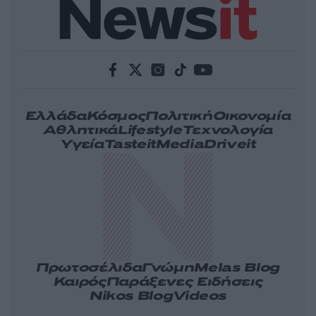
Ελλάδα
Κόσμος
Πολιτική
Οικονομία
Αθλητικά
Lifestyle
Τεχνολογία
Υγεία
Tasteit
Media
Driveit
Πρωτοσέλιδα
Γνώμη
Melas Blog
Καιρός
Παράξενες Ειδήσεις
Nikos Blog
Videos