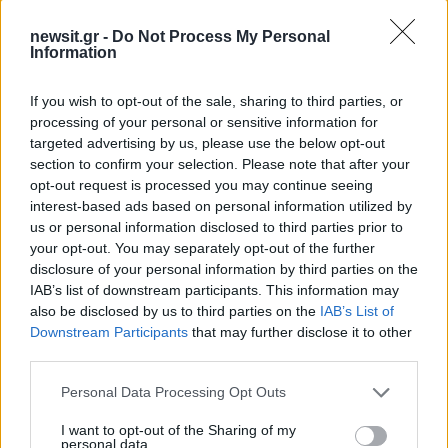
τον”», ανέφερε άλλος αυτόπτης μάρτυρας.
newsit.gr -
Do Not Process My Personal
Information
Κανένα από τα 3 θύματα του 32χρονου
δεν
κατάλαβε έγκαιρα τις προθέσεις του
. Ο ίδιος
If you wish to opt-out of the sale, sharing to third parties, or
έδειχνε σε όλες τις περιπτώσεις να απολαμβάνει
processing of your personal or sensitive information for
targeted advertising by us, please use the below opt-out
τον τρόμο που προκαλούσε.
section to confirm your selection. Please note that after your
opt-out request is processed you may continue seeing
interest-based ads based on personal information utilized by
us or personal information disclosed to third parties prior to
your opt-out. You may separately opt-out of the further
disclosure of your personal information by third parties on the
IAB’s list of downstream participants. This information may
also be disclosed by us to third parties on the
IAB’s List of
Downstream Participants
that may further disclose it to other
third parties.
Please note that this website/app uses one or more Google
Personal Data Processing Opt Outs
services and may gather and store information including but
not limited to your visit or usage behaviour. You may click to
I want to opt-out of the Sharing of my
personal data.