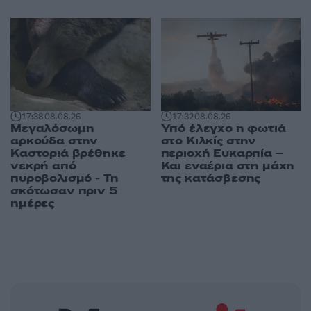
17:38
08.08.26
17:32
08.08.26
Μεγαλόσωμη
Υπό έλεγχο η φωτιά
αρκούδα στην
στο Κιλκίς στην
Καστοριά βρέθηκε
περιοχή Ευκαρπία –
νεκρή από
Και εναέρια στη μάχη
πυροβολισμό - Τη
της κατάσβεσης
σκότωσαν πριν 5
ημέρες