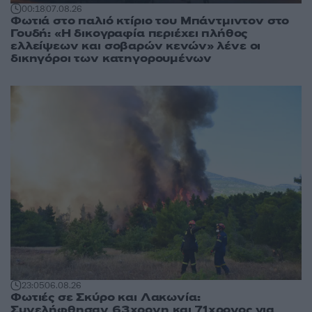
00:18
07.08.26
Φωτιά στο παλιό κτίριο του Μπάντμιντον στο
Γουδή: «Η δικογραφία περιέχει πλήθος
ελλείψεων και σοβαρών κενών» λένε οι
δικηγόροι των κατηγορουμένων
23:05
06.08.26
Φωτιές σε Σκύρο και Λακωνία:
Συνελήφθησαν 63χρονη και 71χρονος για