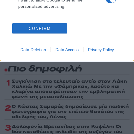
I want to allow Google to send me
Share:
personalized advertising.
Ακολουθήστε το Νewsit.gr στο
Google News
και
ενημερωθείτε πρώτοι για όλη την ειδησεογραφία και τα
CONFIRM
τελευταία νέα
της ημέρας
Data Deletion
Data Access
Privacy Policy
Πιο δημοφιλή
1
Συγκίνηση στο τελευταίο αντίο στον Λάκη
Χαλκιά: Με την «Φάμπρικα», λαούτο και
κλαρίνα αποχαιρέτησαν την εμβληματική
φωνή της μεταπολίτευσης
2
Ο Κώστας Σαμαράς δημοσίευσε μία παιδική
φωτογραφία για την επέτειο θανάτου της
αδελφής του, Λένας
3
Δολοφονία Βρετανίδας στην Κυψέλη: Οι
δύο καταθέσεις «κλειδί» της συζύγου του