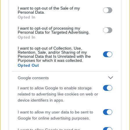
use your data for below specified purposes in below Google
consent section.
I want to opt-out of the Sale of my
Personal Data.
Opted In
Σχολίασε εδώ
I want to opt-out of processing my
Personal Data for Targeted Advertising.
Opted In
50 /50
I want to opt-out of Collection, Use,
Retention, Sale, and/or Sharing of my
Personal Data that Is Unrelated with the
Purposes for which it was collected.
Opted Out
2000 /2000
Google consents
Υποβολή σχολίου
I want to allow Google to enable storage
related to advertising like cookies on web or
device identifiers in apps.
Όροι Χρήσης
. Το site προστατεύεται από reCAPTCHA, ισχύουν
Πολιτική Απορρήτου
&
Όροι Χρήσης
της Google.
I want to allow my user data to be sent to
Ελλάδα
Google for online advertising purposes.
ΑΙΓΙΝΑ
ΔΗΜΑΡΧΟΣ