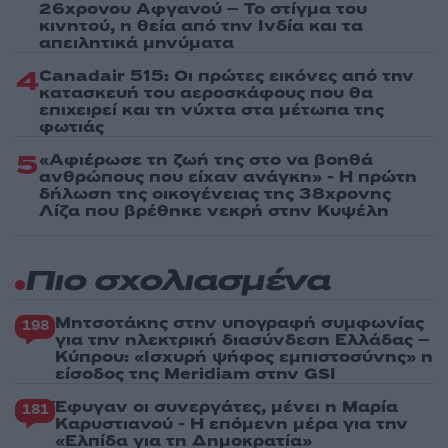
26χρονου Αφγανού – Το στίγμα του
κινητού, η θεία από την Ινδία και τα
απειλητικά μηνύματα
4
Canadair 515: Οι πρώτες εικόνες από την
κατασκευή του αεροσκάφους που θα
επιχειρεί και τη νύχτα στα μέτωπα της
φωτιάς
5
«Αφιέρωσε τη ζωή της στο να βοηθά
ανθρώπους που είχαν ανάγκη» - Η πρώτη
δήλωση της οικογένειας της 38χρονης
Λίζα που βρέθηκε νεκρή στην Κυψέλη
Πιο σχολιασμένα
Μητσοτάκης στην υπογραφή συμφωνίας
198
για την ηλεκτρική διασύνδεση Ελλάδας –
Κύπρου: «Ισχυρή ψήφος εμπιστοσύνης» η
είσοδος της Meridiam στην GSI
Έφυγαν οι συνεργάτες, μένει η Μαρία
181
Καρυστιανού - Η επόμενη μέρα για την
«Ελπίδα για τη Δημοκρατία»