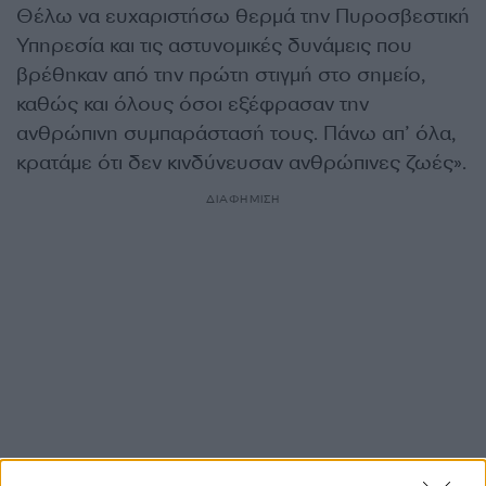
Θέλω να ευχαριστήσω θερμά την Πυροσβεστική
Υπηρεσία και τις αστυνομικές δυνάμεις που
βρέθηκαν από την πρώτη στιγμή στο σημείο,
καθώς και όλους όσοι εξέφρασαν την
ανθρώπινη συμπαράστασή τους. Πάνω απ’ όλα,
κρατάμε ότι δεν κινδύνευσαν ανθρώπινες ζωές».
ΔΙΑΦΗΜΙΣΗ