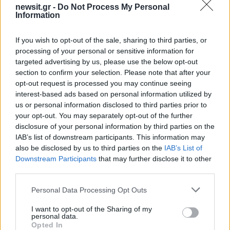
newsit.gr -
Do Not Process My Personal
Information
Αν τα χάσατε
If you wish to opt-out of the sale, sharing to third parties, or
processing of your personal or sensitive information for
targeted advertising by us, please use the below opt-out
section to confirm your selection. Please note that after your
opt-out request is processed you may continue seeing
interest-based ads based on personal information utilized by
us or personal information disclosed to third parties prior to
your opt-out. You may separately opt-out of the further
disclosure of your personal information by third parties on the
Marfin: Απολογείται
Προσωρινά κρατούμεν
IAB’s list of downstream participants. This information may
σήμερα η 46χρονη που
δήμαρχος, ο μηχανικός
also be disclosed by us to third parties on the
IAB’s List of
έφτασε από τη Βρετανία –
ο ιδιοκτήτης του αιολι
Downstream Participants
that may further disclose it to other
Η μεταγωγή στην Ελλάδα
πάρκου για τη φωτιά 
και τα στοιχεία που την
Πόρτο Γερμενό και
third parties.
εμπλέκουν
Ξηρονομή
Please note that this website/app uses one or more Google
Personal Data Processing Opt Outs
services and may gather and store information including but
not limited to your visit or usage behaviour. You may click to
I want to opt-out of the Sharing of my
Σχόλια
personal data.
grant or deny consent to Google and its third-party tags to
Opted In