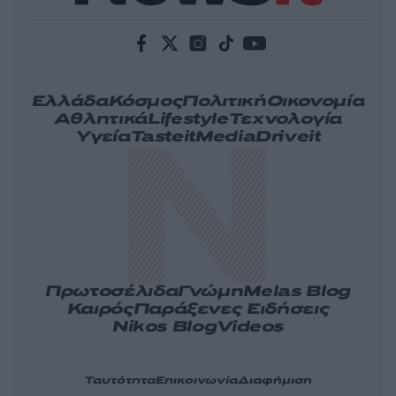
Ελλάδα
Κόσμος
Πολιτική
Οικονομία
Αθλητικά
Lifestyle
Τεχνολογία
Υγεία
Tasteit
Media
Driveit
Πρωτοσέλιδα
Γνώμη
Melas Blog
Καιρός
Παράξενες Ειδήσεις
Nikos Blog
Videos
Ταυτότητα
Επικοινωνία
Διαφήμιση