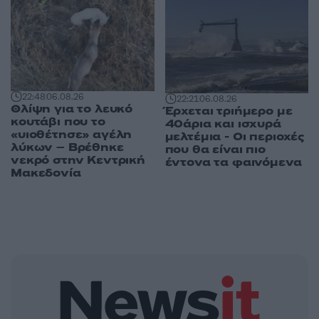
22:48
06.08.26
22:21
06.08.26
Θλίψη για το λευκό
Έρχεται τριήμερο με
κουτάβι που το
40άρια και ισχυρά
«υιοθέτησε» αγέλη
μελτέμια - Οι περιοχές
λύκων – Βρέθηκε
που θα είναι πιο
νεκρό στην Κεντρική
έντονα τα φαινόμενα
Μακεδονία