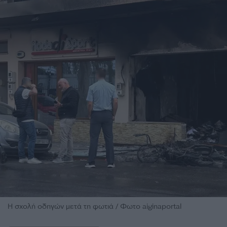
Η σχολή οδηγών μετά τη φωτιά / Φωτο aiginaportal