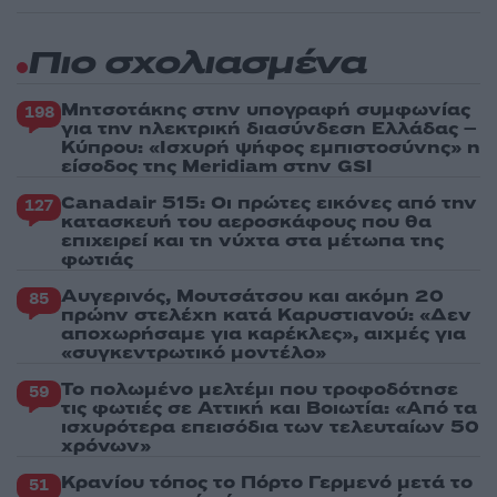
Πιο σχολιασμένα
Μητσοτάκης στην υπογραφή συμφωνίας
198
για την ηλεκτρική διασύνδεση Ελλάδας –
Κύπρου: «Ισχυρή ψήφος εμπιστοσύνης» η
είσοδος της Meridiam στην GSI
Canadair 515: Οι πρώτες εικόνες από την
127
κατασκευή του αεροσκάφους που θα
επιχειρεί και τη νύχτα στα μέτωπα της
φωτιάς
Αυγερινός, Μουτσάτσου και ακόμη 20
85
πρώην στελέχη κατά Καρυστιανού: «Δεν
αποχωρήσαμε για καρέκλες», αιχμές για
«συγκεντρωτικό μοντέλο»
Το πολωμένο μελτέμι που τροφοδότησε
59
τις φωτιές σε Αττική και Βοιωτία: «Από τα
ισχυρότερα επεισόδια των τελευταίων 50
χρόνων»
Κρανίου τόπος το Πόρτο Γερμενό μετά το
51