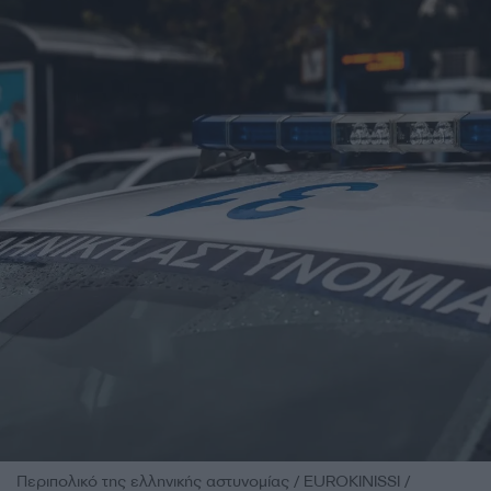
Περιπολικό της ελληνικής αστυνομίας / EUROKINISSI /