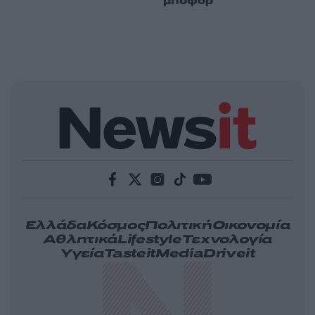
μποφόρ
Ελλάδα
Κόσμος
Πολιτική
Οικονομία
Αθλητικά
Lifestyle
Τεχνολογία
Υγεία
Tasteit
Media
Driveit