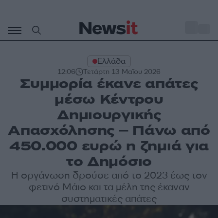
Μετάβαση
σε
o
31
περιεχόμενο
Ελλάδα
12:06
Τετάρτη 13 Μαΐου 2026
Συμμορία έκανε απάτες
μέσω Κέντρου
Δημιουργικής
Απασχόλησης – Πάνω από
450.000 ευρώ η ζημιά για
το Δημόσιο
Η οργάνωση δρούσε από το 2023 έως τον
φετινό Μάιο και τα μέλη της έκαναν
συστηματικές απάτες