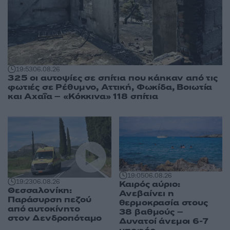
19:53
06.08.26
325 οι αυτοψίες σε σπίτια που κάηκαν από τις
φωτιές σε Ρέθυμνο, Αττική, Φωκίδα, Βοιωτία
και Αχαΐα – «Κόκκινα» 118 σπίτια
19:05
06.08.26
19:23
06.08.26
Καιρός αύριο:
Θεσσαλονίκη:
Ανεβαίνει η
Παράσυρση πεζού
θερμοκρασία στους
από αυτοκίνητο
38 βαθμούς –
στον Δενδροπόταμο
Δυνατοί άνεμοι 6-7