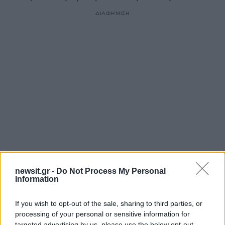
ΔΙΑΦΗΜΙΣΗ
Αν τα χάσατε
newsit.gr -
Do Not Process My Personal
Information
If you wish to opt-out of the sale, sharing to third parties, or
processing of your personal or sensitive information for
targeted advertising by us, please use the below opt-out