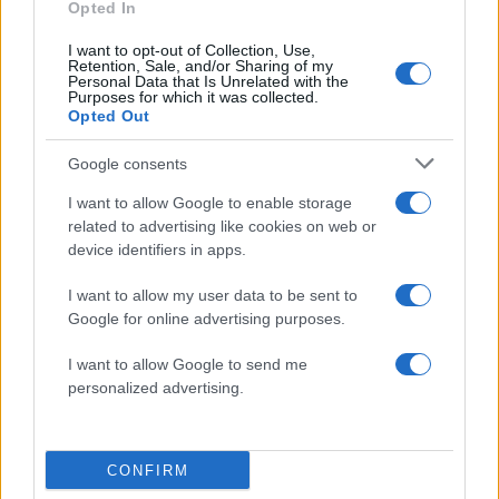
50 /50
Opted In
I want to opt-out of Collection, Use,
Retention, Sale, and/or Sharing of my
Personal Data that Is Unrelated with the
Purposes for which it was collected.
Opted Out
2000 /2000
Google consents
Υποβολή σχολίου
I want to allow Google to enable storage
related to advertising like cookies on web or
Όροι Χρήσης
. Το site προστατεύεται από reCAPTCHA, ισχύουν
Πολιτική Απορρήτου
&
Όροι Χρήσης
της Google.
device identifiers in apps.
Ελλάδα
I want to allow my user data to be sent to
ΑΠΑΤΕΣ
ΚΟΜΟΤΗΝΗ
ΣΥΜΜΟΡΙΑ
Google for online advertising purposes.
Share:
I want to allow Google to send me
personalized advertising.
Ακολουθήστε το Νewsit.gr στο
Google News
και
ενημερωθείτε πρώτοι για όλη την ειδησεογραφία και τα
τελευταία νέα
της ημέρας
CONFIRM