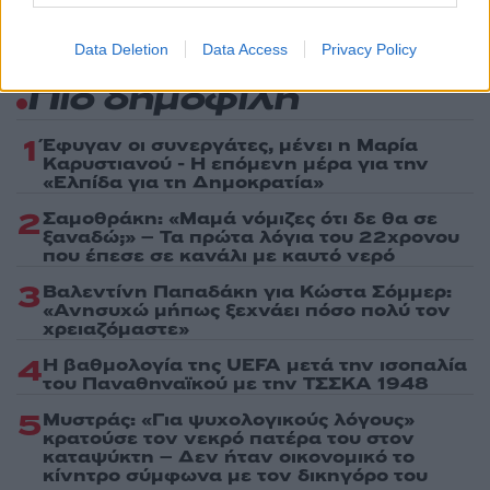
Data Deletion
Data Access
Privacy Policy
Πιο δημοφιλή
1
Έφυγαν οι συνεργάτες, μένει η Μαρία
Καρυστιανού - Η επόμενη μέρα για την
«Ελπίδα για τη Δημοκρατία»
2
Σαμοθράκη: «Μαμά νόμιζες ότι δε θα σε
ξαναδώ;» – Τα πρώτα λόγια του 22χρονου
που έπεσε σε κανάλι με καυτό νερό
3
Βαλεντίνη Παπαδάκη για Κώστα Σόμμερ:
«Ανησυχώ μήπως ξεχνάει πόσο πολύ τον
χρειαζόμαστε»
4
Η βαθμολογία της UEFA μετά την ισοπαλία
του Παναθηναϊκού με την ΤΣΣΚΑ 1948
5
Μυστράς: «Για ψυχολογικούς λόγους»
κρατούσε τον νεκρό πατέρα του στον
καταψύκτη – Δεν ήταν οικονομικό το
κίνητρο σύμφωνα με τον δικηγόρο του