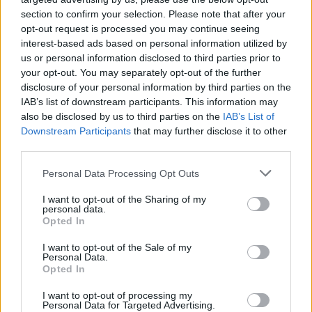
section to confirm your selection. Please note that after your
opt-out request is processed you may continue seeing
interest-based ads based on personal information utilized by
us or personal information disclosed to third parties prior to
«Αφιέρωσε τη ζωή της στο
Αργολίδα: Προφυλακισ
your opt-out. You may separately opt-out of the further
να βοηθά ανθρώπους που
οι δύο κατηγορούμενοι
disclosure of your personal information by third parties on the
είχαν ανάγκη» - Η πρώτη
τη δολοφονία του
IAB’s list of downstream participants. This information may
δήλωση της οικογένειας
58χρονου ψυχολόγ
also be disclosed by us to third parties on the
IAB’s List of
της 38χρονης Λίζα που
Downstream Participants
that may further disclose it to other
βρέθηκε νεκρή στην
Κυψέλη
third parties.
Please note that this website/app uses one or more Google
Personal Data Processing Opt Outs
services and may gather and store information including but
Σχόλια
not limited to your visit or usage behaviour. You may click to
I want to opt-out of the Sharing of my
personal data.
grant or deny consent to Google and its third-party tags to
Opted In
use your data for below specified purposes in below Google
consent section.
I want to opt-out of the Sale of my
Personal Data.
Opted In
Σχολίασε εδώ
I want to opt-out of processing my
Personal Data for Targeted Advertising.