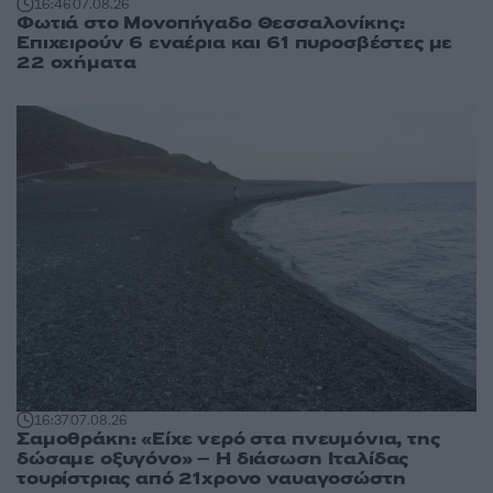
16:46
07.08.26
Φωτιά στο Μονοπήγαδο Θεσσαλονίκης:
Επιχειρούν 6 εναέρια και 61 πυροσβέστες με
22 οχήματα
16:37
07.08.26
Σαμοθράκη: «Είχε νερό στα πνευμόνια, της
δώσαμε οξυγόνο» – Η διάσωση Ιταλίδας
τουρίστριας από 21χρονο ναυαγοσώστη