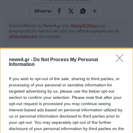
Share:
Ακολουθήστε το Νewsit.gr στο
Google News
και
ενημερωθείτε πρώτοι για όλη την ειδησεογραφία και τα
τελευταία νέα
της ημέρας
newsit.gr -
Do Not Process My Personal
Information
Πιο δημοφιλή
If you wish to opt-out of the sale, sharing to third parties, or
processing of your personal or sensitive information for
1
Η Ελένη Φωτοπούλου ευχήθηκε για τη
targeted advertising by us, please use the below opt-out
γιορτή του Άκη Παυλόπουλου: «Δεκαπέντε
χρόνια μου διδάσκει υπομονή και αγάπη»
section to confirm your selection. Please note that after your
opt-out request is processed you may continue seeing
2
Αριστοτέλης Δαμίγος: Στο Αποτεφρωτήριο
interest-based ads based on personal information utilized by
Ριτσώνας το «ύστατο χαίρε» στον Έλληνα
us or personal information disclosed to third parties prior to
σύνδεσμο του ελικοπτέρου που έπεσε στην
Ψάθα
your opt-out. You may separately opt-out of the further
disclosure of your personal information by third parties on the
«Αφιέρωσε τη ζωή της στο να βοηθά