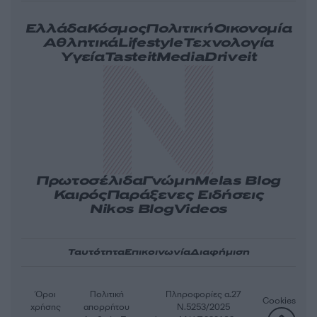
Ελλάδα
Κόσμος
Πολιτική
Οικονομία
Αθλητικά
Lifestyle
Τεχνολογία
Υγεία
Tasteit
Media
Driveit
Πρωτοσέλιδα
Γνώμη
Melas Blog
Καιρός
Παράξενες Ειδήσεις
Nikos Blog
Videos
Ταυτότητα
Επικοινωνία
Διαφήμιση
Όροι
Πολιτική
Πληροφορίες α.27
Cookies
χρήσης
απορρήτου
Ν.5253/2025