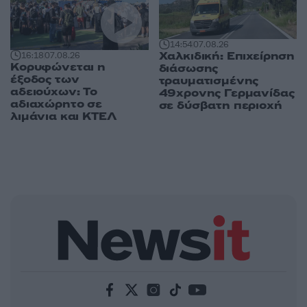
14:54
07.08.26
Χαλκιδική: Επιχείρηση
16:18
07.08.26
Κορυφώνεται η
διάσωσης
έξοδος των
τραυματισμένης
αδειούχων: Το
49χρονης Γερμανίδας
αδιαχώρητο σε
σε δύσβατη περιοχή
λιμάνια και ΚΤΕΛ