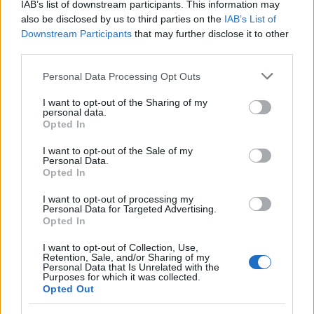
3
IAB’s list of downstream participants. This information may
ανθρώπους που είχαν ανάγκη» - Η πρώτη
also be disclosed by us to third parties on the
IAB’s List of
δήλωση της οικογένειας της 38χρονης
Λίζα που βρέθηκε νεκρή στην Κυψέλη
Downstream Participants
that may further disclose it to other
third parties.
4
Η Αγγελική Ηλιάδη περιγράφει το θαύμα
που έζησε και πώς είδε τον Χριστό μπροστά
Please note that this website/app uses one or more Google
Personal Data Processing Opt Outs
της: «Ήταν ό,τι πιο όμορφο έχω δει στη ζωή
services and may gather and store information including but
μου»
not limited to your visit or usage behaviour. You may click to
I want to opt-out of the Sharing of my
personal data.
5
Ο Γιάννης Φακίνος αποκάλυψε πώς έγινε
grant or deny consent to Google and its third-party tags to
Opted In
viral το τραγούδι του «Λογαριασμός» που
use your data for below specified purposes in below Google
ερμηνεύει η Κατερίνα Λιόλιου
consent section.
I want to opt-out of the Sale of my
Personal Data.
Opted In
Πιο σχολιασμένα
I want to opt-out of processing my
Personal Data for Targeted Advertising.
Έφυγαν οι συνεργάτες, μένει η Μαρία
184
Opted In
Καρυστιανού - Η επόμενη μέρα για την
«Ελπίδα για τη Δημοκρατία»
I want to opt-out of Collection, Use,
Retention, Sale, and/or Sharing of my
Canadair 515: Οι πρώτες εικόνες από την
129
Personal Data that Is Unrelated with the
κατασκευή του αεροσκάφους που θα
Purposes for which it was collected.
επιχειρεί και τη νύχτα στα μέτωπα της
Opted Out
φωτιάς