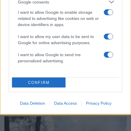
Google consents
Marfin: Η 46χρονη πήρε προθεσμία για
91
να απολογηθεί την Τρίτη – «Είναι αθώα,
I want to allow Google to enable storage
συμμετείχε στη διαδήλωση όπως και
related to advertising like cookies on web or
100.000 άτομα»
device identifiers in apps.
Μεταφορές χρημάτων: Πότε μπορεί να
70
θεωρηθούν δωρεές και να επιβληθεί
I want to allow my user data to be sent to
φόρος – Τι ισχυεί για τις γονικές παροχές
Google for online advertising purposes.
Το πολωμένο μελτέμι που τροφοδότησε
59
τις φωτιές σε Αττική και Βοιωτία: «Από τα
I want to allow Google to send me
ισχυρότερα επεισόδια των τελευταίων 50
personalized advertising.
χρόνων»
CONFIRM
Ελλάδα: Περισσότερα
Data Deletion
Data Access
Privacy Policy
άρθρα