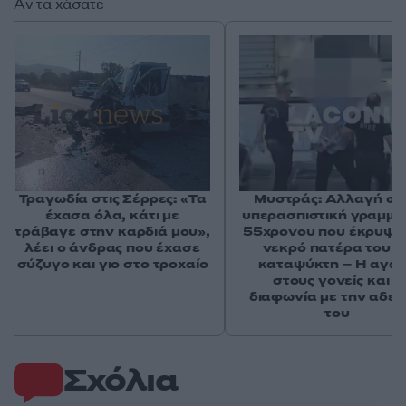
Αν τα χάσατε
Τραγωδία στις Σέρρες: «Τα
Μυστράς: Αλλαγή στ
έχασα όλα, κάτι με
υπερασπιστική γραμμή
τράβαγε στην καρδιά μου»,
55χρονου που έκρυψε
λέει ο άνδρας που έχασε
νεκρό πατέρα του σ
σύζυγο και γιο στο τροχαίο
καταψύκτη – Η αγά
στους γονείς και η
διαφωνία με την αδε
του
Σχόλια