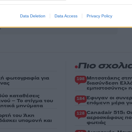
Share:
Data Deletion
Data Access
Privacy Policy
θήστε το Νewsit.gr στο
Google News
και ενημερωθείτε
 για όλη την ειδησεογραφία και τα
τελευταία νέα
της
ς
Πιο σχολι
κή φωτογραφία για
Μητσοτάκης στη
198
ένας
διασύνδεση Ελλ
εμπιστοσύνης» η
δύο καταθέσεις
Έφυγαν οι συνερ
184
νού – Το στίγμα του
επόμενη μέρα γι
ιλητικά μηνύματα
Canadair 515: Ο
128
ορτή του Άκη
αεροσκάφους που
δάσκει υπομονή και
φωτιάς