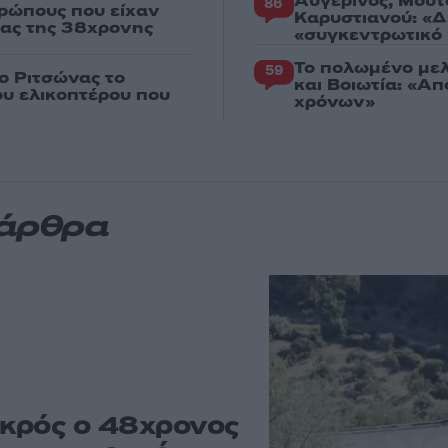
Αυγερινός, Μουτ
86
ρώπους που είχαν
Καρυστιανού: «Δ
ιας της 38χρονης
«συγκεντρωτικό
Το πολωμένο μελ
59
ο Ριτσώνας το
και Βοιωτία: «Α
ου ελικοπτέρου που
χρόνων»
 άρθρα
κρός ο 48χρονος