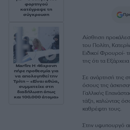
φορτηγού
κατέγραψε τη
σύγκρουση
Προ
Αίσθηση προκάλε
του Πολίτη, Κατερί
Ειδικοί Φρουροί- 
της ότι τα Εξάρχει
Marfin: Η 46χρονη
πήρε προθεσμία για
να απολογηθεί την
Σε ανάρτησή της σ
Τρίτη – «Είναι αθώα,
όσους της άσκησαν
συμμετείχε στη
διαδήλωση όπως
Γαλλικής Επανάστ
και 100.000 άτομα»
τάξη, καλώντας όσ
καθρέφτη τους.
Στην υφυπουργό α