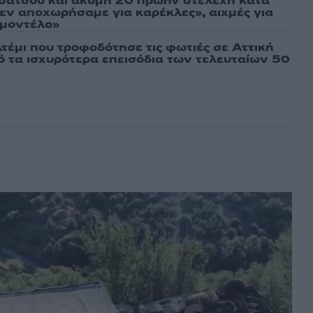
σάτσου και ακόμη 20 πρώην στελέχη κατά
εν αποχωρήσαμε για καρέκλες», αιχμές για
 μοντέλο»
τέμι που τροφοδότησε τις φωτιές σε Αττική
πό τα ισχυρότερα επεισόδια των τελευταίων 50