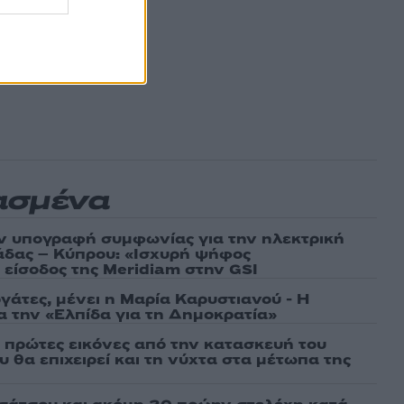
ασμένα
ν υπογραφή συμφωνίας για την ηλεκτρική
άδας – Κύπρου: «Ισχυρή ψήφος
 είσοδος της Meridiam στην GSI
γάτες, μένει η Μαρία Καρυστιανού - Η
α την «Ελπίδα για τη Δημοκρατία»
ι πρώτες εικόνες από την κατασκευή του
 θα επιχειρεί και τη νύχτα στα μέτωπα της