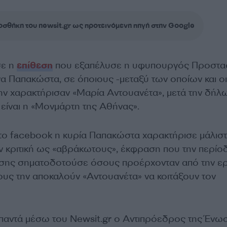
σθήκη του newsit.gr ως προτεινόμενη πηγή στην Google
σε η
επίθεση
που εξαπέλυσε η υφυπουργός Προστα
να Παπακώστα, σε όποιους -μεταξύ των οποίων και οι
την χαρακτήρισαν «Μαρία Αντουανέτα», μετά την δή
α είναι η «Μονμάρτη της Αθήνας».
το facebook η κυρία Παπακώστα χαρακτήρισε μάλισ
 κριτική ως «αβράκωτους», έκφραση που την περίο
ασης σηματοδοτούσε όσους προέρχονταν από την ερ
ους την αποκαλούν «Αντουανέτα» να κοιτάξουν τον
παντά μέσω του Newsit.gr ο Αντιπρόεδρος της Ένω