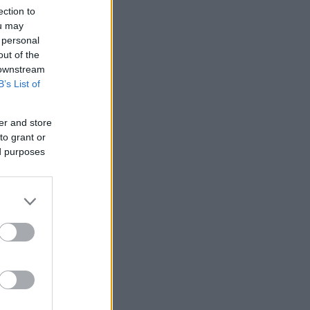
ection to
ou may
 personal
out of the
 downstream
B’s List of
er and store
to grant or
ed purposes