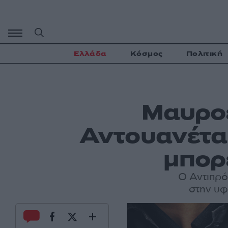
Μετάβαση
σε
περιεχόμενο
Ελλάδα
Κόσμος
Πολιτική
Μαυροε
Αντουανέτα 
μπορ
Ο Αντιπρό
στην υφ