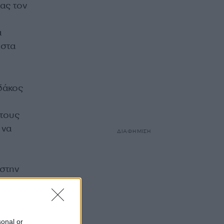
ας τον
α
ώστα
ιδάκος
 τους
 να
ΔΙΑΦΗΜΙΣΗ
 στην
ρίες
υνσης
.
sonal or