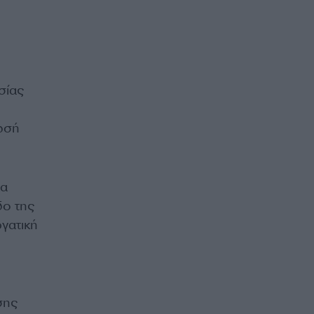
σίας
λωσή
τα
δο της
γατική
σης