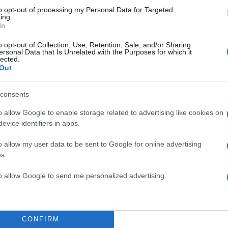
to opt-out of processing my Personal Data for Targeted
Σχολίασε εδώ
ing.
In
50
o opt-out of Collection, Use, Retention, Sale, and/or Sharing
ersonal Data that Is Unrelated with the Purposes for which it
lected.
Out
consents
2000 /
o allow Google to enable storage related to advertising like cookies on
Υποβολή σχολίου
evice identifiers in apps.
o allow my user data to be sent to Google for online advertising
ροστατεύεται από reCAPTCHA, ισχύουν
Πολιτική Απορρήτου
&
Όροι Χρήσης
της
s.
Ελλάδα
to allow Google to send me personalized advertising.
ΡΟΙ
ΕΞΑΡΧΕΙΑ ΜΟΝΜΑΡΤΗ
ΚΑΤΕΡΙΝΑ ΠΑΠΑΚΩ
ΩΣΤΑ ΑΝΤΟΥΑΝΕΤΑ
ΠΑΠΑΚΩΣΤΑ ΜΟΝΜΑΡΤΗ
ΣΤΡΑΤΟΣ ΜΑΥΡΟΕΙΔΑΚΟΣ
CONFIRM