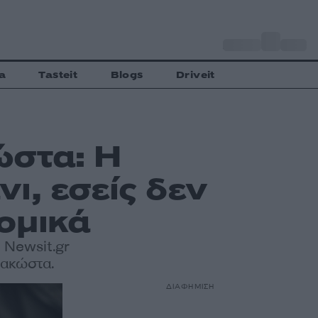
o
Αθήνα
33
C
a
Tasteit
Blogs
Driveit
ώστα: Η
ι, εσείς δεν
ομικά
 Newsit.gr
πακώστα.
ΔΙΑΦΗΜΙΣΗ