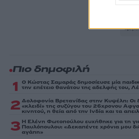
Ακολου
πρώτοι
ημέρα
Πιο δημοφιλή
1
Ο Κώστας Σαμαράς δημοσίευσε μία παιδι
την επέτειο θανάτου της αδελφής του, Λ
2
Δολοφονία Βρετανίδας στην Κυψέλη: Οι 
«κλειδί» της συζύγου του 26χρονου Αφγα
κινητού, η θεία από την Ινδία και τα απε
3
Η Ελένη Φωτοπούλου ευχήθηκε για τη γι
Παυλόπουλου: «Δεκαπέντε χρόνια μου δι
αγάπη»