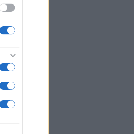
 /50
2000
ΣΤΑ