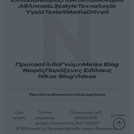
Ελλάδα
Κόσμος
Πολιτική
Οικονομία
Αθλητικά
Lifestyle
Τεχνολογία
Υγεία
Tasteit
Media
Driveit
Πρωτοσέλιδα
Γνώμη
Melas Blog
Καιρός
Παράξενες Ειδήσεις
Nikos Blog
Videos
Ταυτότητα
Επικοινωνία
Διαφήμιση
Όροι
Πολιτική
Πληροφορίες α.27
Cookies
χρήσης
απορρήτου
Ν.5253/2025
Αριθμός Πιστοποίησης Μ.Η.Τ.232163
© 2026 newsit.gr. Με επιφύλαξη κάθε νομίμου δικαιώματος.