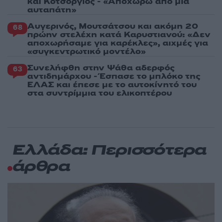
και Κοτσόργιος - «Αποχωρώ από μια
αυταπάτη»
Αυγερινός, Μουτσάτσου και ακόμη 20
68
πρώην στελέχη κατά Καρυστιανού: «Δεν
αποχωρήσαμε για καρέκλες», αιχμές για
«συγκεντρωτικό μοντέλο»
Συνελήφθη στην Ψάθα αδερφός
63
αντιδημάρχου - Έσπασε το μπλόκο της
ΕΛΑΣ και έπεσε με το αυτοκίνητό του
στα συντρίμμια του ελικοπτέρου
Ελλάδα: Περισσότερα
άρθρα