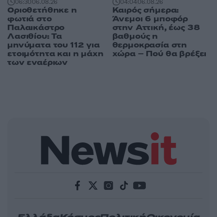
04:04
06.08.26
06:30
06.08.26
Καιρός σήμερα:
Οριοθετήθηκε η
Άνεμοι 6 μποφόρ
φωτιά στο
στην Αττική, έως 38
Παλαικάστρο
βαθμούς η
Λασιθίου: Τα
θερμοκρασία στη
μηνύματα του 112 για
χώρα – Πού θα βρέξει
ετοιμότητα και η μάχη
των εναέριων