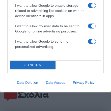
Αν τα χάσατε
I want to allow Google to enable storage
related to advertising like cookies on web or
device identifiers in apps.
I want to allow my user data to be sent to
Google for online advertising purposes.
I want to allow Google to send me
personalized advertising.
Από τη θεωρία στην πράξη:
Έφυγαν οι συνεργάτε
Πώς το Novibet Backend
μένει η Μαρία
CONFIRM
Academy εκπαιδεύει τη νέα
Καρυστιανού - Η επόμ
γενιά engineers
μέρα για την «Ελπίδα 
Δημοκρατίας»
Data Deletion
Data Access
Privacy Policy
Σχόλια