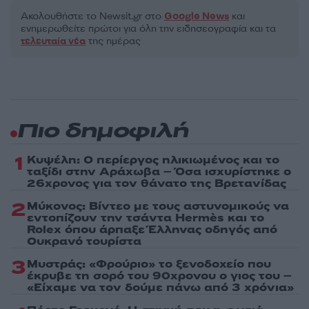
Ακολουθήστε το Νewsit.gr στο
Google News
και
ενημερωθείτε πρώτοι για όλη την ειδησεογραφία και τα
τελευταία νέα
της ημέρας
Πιο δημοφιλή
1
Κυψέλη: Ο περίεργος ηλικιωμένος και το
ταξίδι στην Αράχωβα – Όσα ισχυρίστηκε ο
26χρονος για τον θάνατο της Βρετανίδας
2
Μύκονος: Βίντεο με τους αστυνομικούς να
εντοπίζουν την τσάντα Hermès και το
Rolex όπου άρπαξε Έλληνας οδηγός από
Ουκρανό τουρίστα
3
Μυστράς: «Φρούριο» το ξενοδοχείο που
έκρυβε τη σορό του 90χρονου ο γιος του –
«Είχαμε να τον δούμε πάνω από 3 χρόνια»