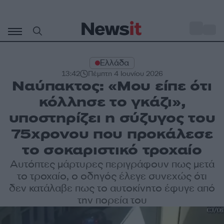
Μετάβαση
σε
o
30
περιεχόμενο
Ελλάδα
13:42
Πέμπτη 4 Ιουνίου 2026
Ναύπακτος: «Μου είπε ότι
κόλλησε το γκάζι»,
υποστηρίζει η σύζυγος του
75χρονου που προκάλεσε
το σοκαριστικό τροχαίο
Αυτόπτες μάρτυρες περιγράφουν πως μετά
το τροχαίο, ο οδηγός έλεγε συνεχώς ότι
δεν κατάλαβε πως το αυτοκίνητο έφυγε από
την πορεία του