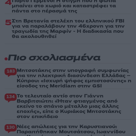
4
Πόρτο Γερμενό: Η στιγμή που η φωτιά
μπαίνει στο χωριό και καταστρέφει τα
πάντα στο πέρασμά της
5
Στη Βρετανία στελέχη του ελληνικού FBI
για να παραλάβουν την 46χρονη για την
τραγωδία της Μαρφίν - Η διαδικασία που
θα ακολουθηθεί
Πιο σχολιασμένα
Μητσοτάκης στην υπογραφή συμφωνίας
183
για την ηλεκτρική διασύνδεση Ελλάδας –
Κύπρου: «Ισχυρή ψήφος εμπιστοσύνης» η
είσοδος της Meridiam στην GSI
Το τελευταίο αντίο στον Γιάννη
134
Βαρβιτσιώτη: «Ήταν φτιαγμένος από
εκείνο το σπάνιο μέταλλο μιας άλλης
εποχής», είπε ο Κυριάκος Μητσοτάκης
στον επικήδειο
Νέες απώλειες για την Καρυστιανού:
130
Παραιτήθηκαν Μουτσάτσου, Ιωαννίδου