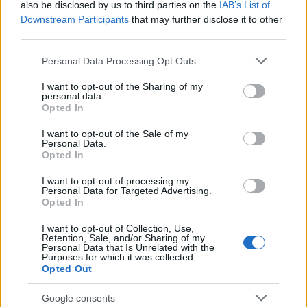
also be disclosed by us to third parties on the
IAB’s List of
γιος του οδηγού.
Downstream Participants
that may further disclose it to other
third parties.
Η μητέρα που έσωσε την κόρη της, είπε στο
Please note that this website/app uses one or more Google
Personal Data Processing Opt Outs
newsit.gr
πως έβγαλε το παιδί της γρήγορα από
services and may gather and store information including but
το αυτοκίνητο, αντιδρώντας αντανακλαστικά.
not limited to your visit or usage behaviour. You may click to
I want to opt-out of the Sharing of my
personal data.
grant or deny consent to Google and its third-party tags to
Opted In
ΔΙΑΦΗΜΙΣΗ
use your data for below specified purposes in below Google
consent section.
I want to opt-out of the Sale of my
Personal Data.
Opted In
I want to opt-out of processing my
Personal Data for Targeted Advertising.
Opted In
I want to opt-out of Collection, Use,
Retention, Sale, and/or Sharing of my
Personal Data that Is Unrelated with the
Purposes for which it was collected.
Opted Out
Google consents