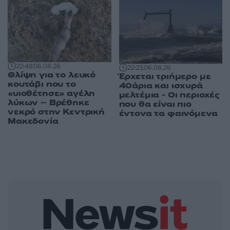
22:48
06.08.26
22:21
06.08.26
Θλίψη για το λευκό
Έρχεται τριήμερο με
κουτάβι που το
40άρια και ισχυρά
«υιοθέτησε» αγέλη
μελτέμια - Οι περιοχές
λύκων – Βρέθηκε
που θα είναι πιο
νεκρό στην Κεντρική
έντονα τα φαινόμενα
Μακεδονία