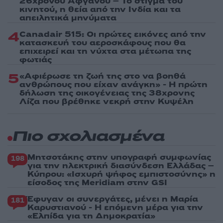
26χρονου Αφγανού – Το στίγμα του
κινητού, η θεία από την Ινδία και τα
απειλητικά μηνύματα
4
Canadair 515: Οι πρώτες εικόνες από την
κατασκευή του αεροσκάφους που θα
επιχειρεί και τη νύχτα στα μέτωπα της
φωτιάς
5
«Αφιέρωσε τη ζωή της στο να βοηθά
ανθρώπους που είχαν ανάγκη» - Η πρώτη
δήλωση της οικογένειας της 38χρονης
Λίζα που βρέθηκε νεκρή στην Κυψέλη
Πιο σχολιασμένα
Μητσοτάκης στην υπογραφή συμφωνίας
198
για την ηλεκτρική διασύνδεση Ελλάδας –
Κύπρου: «Ισχυρή ψήφος εμπιστοσύνης» η
είσοδος της Meridiam στην GSI
Έφυγαν οι συνεργάτες, μένει η Μαρία
181
Καρυστιανού - Η επόμενη μέρα για την
«Ελπίδα για τη Δημοκρατία»