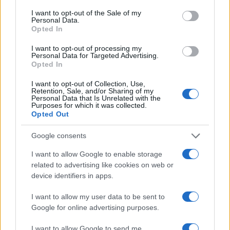
consent section.
I want to opt-out of the Sale of my
Personal Data.
Opted In
Σχολίασε εδώ
I want to opt-out of processing my
Personal Data for Targeted Advertising.
Opted In
50 /50
I want to opt-out of Collection, Use,
Retention, Sale, and/or Sharing of my
Personal Data that Is Unrelated with the
Purposes for which it was collected.
Opted Out
2000 /2000
Google consents
Υποβολή σχολίου
I want to allow Google to enable storage
related to advertising like cookies on web or
Όροι Χρήσης
. Το site προστατεύεται από reCAPTCHA, ισχύουν
device identifiers in apps.
Πολιτική Απορρήτου
&
Όροι Χρήσης
της Google.
I want to allow my user data to be sent to
Ελλάδα
Google for online advertising purposes.
ΠΑΞΟΙ
ΤΡΟΧΑΙΟ
I want to allow Google to send me