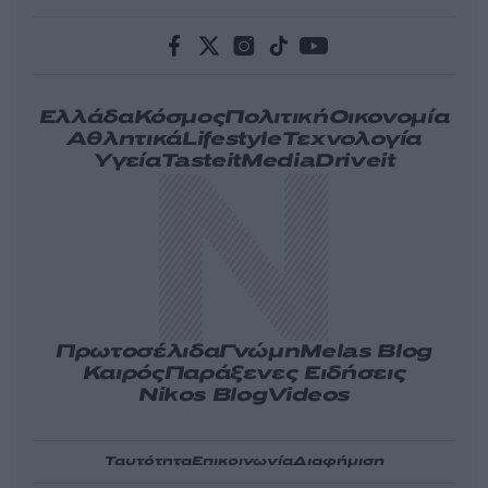
Ελλάδα
Κόσμος
Πολιτική
Οικονομία
Αθλητικά
Lifestyle
Τεχνολογία
Υγεία
Tasteit
Media
Driveit
Πρωτοσέλιδα
Γνώμη
Melas Blog
Καιρός
Παράξενες Ειδήσεις
Nikos Blog
Videos
Ταυτότητα
Επικοινωνία
Διαφήμιση