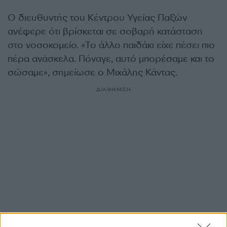
Ο διευθυντής του Κέντρου Υγείας Παξών
ανέφερε ότι βρίσκεται σε σοβαρή κατάσταση
στο νοσοκομείο. «Το άλλο παιδάκι είχε πέσει πιο
πέρα ανάσκελα. Πόναγε, αυτό μπορέσαμε και το
σώσαμε», σημείωσε ο Μιχάλης Κάντας.
ΔΙΑΦΗΜΙΣΗ