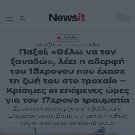
Μετάβαση
σε
o
27
περιεχόμενο
Ελλάδα
08:31
Τρίτη 14 Απριλίου 2026
Παξοί: «Θέλω να τον
ξαναδώ», λέει η αδερφή
του 15χρονου που έχασε
τη ζωή του στο τροχαίο –
Κρίσιμες οι επόμενες ώρες
για τον 17χρονο τραυματία
Σε συνεχή χειρουργεία υποβάλλεται ο
17χρονος συνεπιβάτης στη μηχανή καθώς
φέρει κατάγματα σε όλο το σώμα