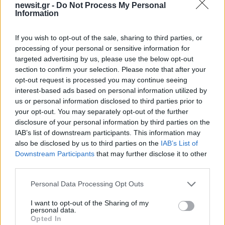
newsit.gr -
Do Not Process My Personal
Information
Αν τα χάσατε
If you wish to opt-out of the sale, sharing to third parties, or
processing of your personal or sensitive information for
targeted advertising by us, please use the below opt-out
section to confirm your selection. Please note that after your
opt-out request is processed you may continue seeing
interest-based ads based on personal information utilized by
us or personal information disclosed to third parties prior to
your opt-out. You may separately opt-out of the further
disclosure of your personal information by third parties on the
Marfin: Απολογείται
Προσωρινά κρατούμεν
IAB’s list of downstream participants. This information may
σήμερα η 46χρονη που
δήμαρχος, ο μηχανικός
also be disclosed by us to third parties on the
IAB’s List of
έφτασε από τη Βρετανία –
ο ιδιοκτήτης του αιολι
Η μεταγωγή στην Ελλάδα
πάρκου για τη φωτιά 
Downstream Participants
that may further disclose it to other
και τα στοιχεία που την
Πόρτο Γερμενό και
third parties.
εμπλέκουν
Ξηρονομή
Please note that this website/app uses one or more Google
Personal Data Processing Opt Outs
services and may gather and store information including but
Σχόλια
not limited to your visit or usage behaviour. You may click to
I want to opt-out of the Sharing of my
personal data.
grant or deny consent to Google and its third-party tags to
Opted In
use your data for below specified purposes in below Google