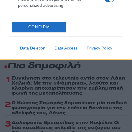
Share:
personalized advertising.
Ακολουθήστε το Νewsit.gr στο
Google News
και
ενημερωθείτε πρώτοι για όλη την ειδησεογραφία και τα
τελευταία νέα
της ημέρας
CONFIRM
Data Deletion
Data Access
Privacy Policy
Πιο δημοφιλή
1
Συγκίνηση στο τελευταίο αντίο στον Λάκη
Χαλκιά: Με την «Φάμπρικα», λαούτο και
κλαρίνα αποχαιρέτησαν την εμβληματική
φωνή της μεταπολίτευσης
2
Ο Κώστας Σαμαράς δημοσίευσε μία παιδική
φωτογραφία για την επέτειο θανάτου της
αδελφής του, Λένας
3
Δολοφονία Βρετανίδας στην Κυψέλη: Οι
δύο καταθέσεις «κλειδί» της συζύγου του