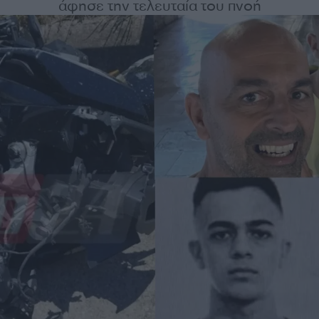
άφησε την τελευταία του πνοή