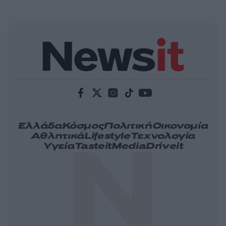
Ελλάδα
Κόσμος
Πολιτική
Οικονομία
Αθλητικά
Lifestyle
Τεχνολογία
Υγεία
Tasteit
Media
Driveit