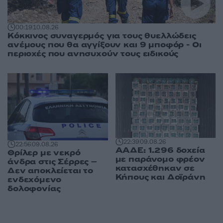
00:19
10.08.26
Κόκκινος συναγερμός για τους θυελλώδεις
ανέμους που θα αγγίξουν και 9 μποφόρ - Οι
περιοχές που ανησυχούν τους ειδικούς
22:39
09.08.26
22:56
09.08.26
ΑΑΔΕ: 1.296 δοχεία
Θρίλερ με νεκρό
με παράνομο φρέον
άνδρα στις Σέρρες –
κατασχέθηκαν σε
Δεν αποκλείεται το
Κήπους και Δοϊράνη
ενδεχόμενο
δολοφονίας