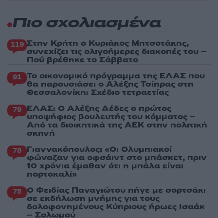
Πιο σχολιασμένα
Στην Κρήτη ο Κυριάκος Μητσοτάκης,
119
συνεχίζει τις ολιγοήμερες διακοπές του –
Πού βρέθηκε το Σάββατο
Το οικονομικό πρόγραμμα της ΕΛΑΣ που
91
θα παρουσιάσει ο Αλέξης Τσίπρας στη
Θεσσαλονίκη: Σχέδιο τετραετίας
ΕΛΑΣ: Ο Αλέξης Δέδες ο πρώτος
79
υποψήφιος βουλευτής του κόμματος –
Από τα διοικητικά της ΑΕΚ στην πολιτική
σκηνή
Γιαννακόπουλος: «Οι Ολυμπιακοί
78
φώναζαν για οφσάιντ στο μπάσκετ, πριν
10 χρόνια έμαθαν ότι η μπάλα είναι
πορτοκαλί»
Ο Φειδίας Παναγιώτου πήγε με σορτσάκι
75
σε εκδήλωση μνήμης για τους
δολοφονημένους Κύπριους ήρωες Ισαάκ
– Σολωμού