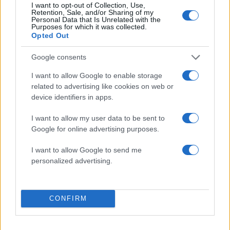
I want to opt-out of Collection, Use,
Retention, Sale, and/or Sharing of my
Personal Data that Is Unrelated with the
Purposes for which it was collected.
Opted Out
2000 /2000
Google consents
Υποβολή σχολίου
I want to allow Google to enable storage
Όροι Χρήσης
. Το site προστατεύεται από reCAPTCHA, ισχύουν
related to advertising like cookies on web or
Πολιτική Απορρήτου
&
Όροι Χρήσης
της Google.
device identifiers in apps.
Ελλάδα
I want to allow my user data to be sent to
ΠΑΤΡΑ
ΤΡΟΧΑΙΟ ΔΥΣΤΥΧΗΜΑ
Google for online advertising purposes.
Share:
I want to allow Google to send me
personalized advertising.
Ακολουθήστε το Νewsit.gr στο
Google News
και
ενημερωθείτε πρώτοι για όλη την ειδησεογραφία και τα
τελευταία νέα
της ημέρας
CONFIRM