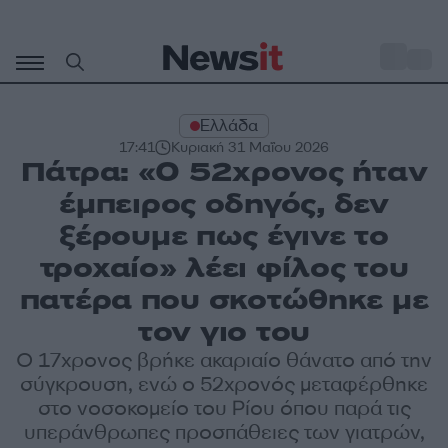
Μετάβαση
σε
o
29
περιεχόμενο
Ελλάδα
17:41
Κυριακή 31 Μαΐου 2026
Πάτρα: «Ο 52χρονος ήταν
έμπειρος οδηγός, δεν
ξέρουμε πως έγινε το
τροχαίο» λέει φίλος του
πατέρα που σκοτώθηκε με
τον γιο του
Ο 17χρονος βρήκε ακαριαίο θάνατο από την
σύγκρουση, ενώ ο 52χρονός μεταφέρθηκε
στο νοσοκομείο του Ρίου όπου παρά τις
υπεράνθρωπες προσπάθειες των γιατρών,