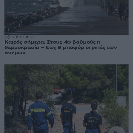
05:05
10.08.26
Καιρός σήμερα: Στους 40 βαθμούς η
θερμοκρασία – Έως 9 μποφόρ οι ριπές των
ανέμων