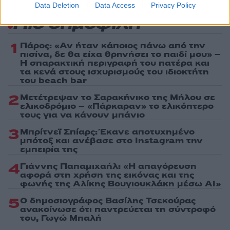
Data Deletion
Data Access
Privacy Policy
Πιο δημοφιλή
1
Πάρος: «Αν ήταν κάποιος πάνω από την
πισίνα, δε θα είχα θρηνήσει το παιδί μου» –
Η σπαρακτική περιγραφή του πατέρα και
τα κενά στους ισχυρισμούς του ιδιοκτήτη
του beach bar
2
Μετέτρεψαν το Σαρακήνικο της Μήλου σε
ελικοδρόμιο – «Πάρκαραν» το ελικόπτερο
τους για να κάνουν μπάνιο
3
Μπρίτνεϊ Σπίαρς: Έκανε αποτυχημένο
μπότοξ και ανέβασε στο Instagram την
εμπειρία της
4
Γιάννης Παπαμιχαήλ: «Η απαγόρευση
αφορά στη χρήση της εικόνας και της
φωνής της Αλίκης Βουγιουκλάκη μέσω AI»
5
Ο δημοσιογράφος Βασίλης Τσεκούρας
ανακοίνωσε ότι παντρεύεται τη σύντροφό
του, Γωγώ Μπαλή