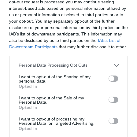
opt-out request is processed you may continue seeing
interest-based ads based on personal information utilized by
us or personal information disclosed to third parties prior to
your opt-out. You may separately opt-out of the further
Φωτιά στον Κουβαρά
Η Μαρία Καρυστιαν
disclosure of your personal information by third parties on the
Αττικής – Μήνυμα του 112
απαντά για τις μαζικ
για εκκένωση του Αγίου
αποχωρήσεις: Είχαμ
IAB’s list of downstream participants. This information may
Στυλιανού προς Καλύβια
αντιληφθεί το παρακίν
also be disclosed by us to third parties on the
IAB’s List of
ο Θανάσης Αυγερινός 
Downstream Participants
that may further disclose it to other
προσέγγισε
third parties.
Please note that this website/app uses one or more Google
Personal Data Processing Opt Outs
Σχόλια
services and may gather and store information including but
not limited to your visit or usage behaviour. You may click to
I want to opt-out of the Sharing of my
personal data.
grant or deny consent to Google and its third-party tags to
Opted In
use your data for below specified purposes in below Google
consent section.
I want to opt-out of the Sale of my
Personal Data.
Σχολίασε εδώ
Opted In
I want to opt-out of processing my
Personal Data for Targeted Advertising.
50 /50
Opted In