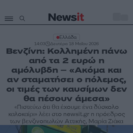
Μετάβαση
σε
o
32
περιεχόμενο
Ελλάδα
14:03
Δευτέρα 18 Μαΐου 2026
Βενζίνη: Κολλημένη πάνω
από τα 2 ευρώ η
αμόλυβδη – «Ακόμα και
αν σταματήσει ο πόλεμος,
οι τιμές των καυσίμων δεν
θα πέσουν άμεσα»
«Πιστεύω ότι θα έχουμε ένα δύσκολο
καλοκαίρι» λέει στο newsit.gr η πρόεδρος
των βενζινοπωλών Αττικής, Μαρία Ζιάκα