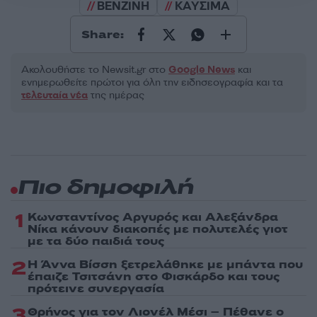
ΒΕΝΖΙΝΗ
ΚΑΥΣΙΜΑ
Share:
Ακολουθήστε το Νewsit.gr στο
Google News
και
ενημερωθείτε πρώτοι για όλη την ειδησεογραφία και τα
τελευταία νέα
της ημέρας
Πιο δημοφιλή
1
Κωνσταντίνος Αργυρός και Αλεξάνδρα
Νίκα κάνουν διακοπές με πολυτελές γιοτ
με τα δύο παιδιά τους
2
Η Άννα Βίσση ξετρελάθηκε με μπάντα που
έπαιζε Τσιτσάνη στο Φισκάρδο και τους
πρότεινε συνεργασία
3
Θρήνος για τον Λιονέλ Μέσι – Πέθανε ο