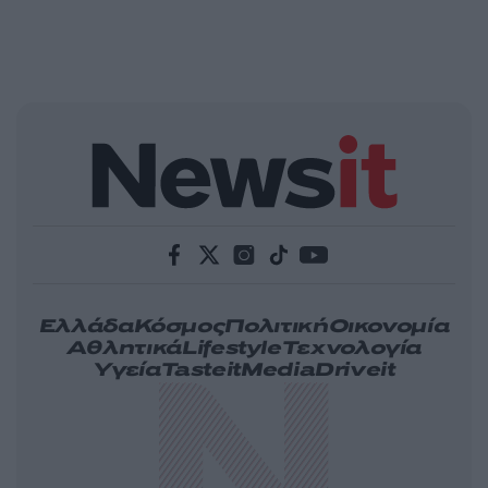
Ελλάδα
Κόσμος
Πολιτική
Οικονομία
Αθλητικά
Lifestyle
Τεχνολογία
Υγεία
Tasteit
Media
Driveit