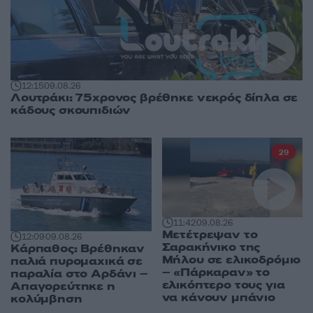
12:15
09.08.26
Λουτράκι: 75χρονος βρέθηκε νεκρός δίπλα σε
κάδους σκουπιδιών
29
11:42
09.08.26
Μετέτρεψαν το
12:09
09.08.26
Σαρακήνικο της
Κάρπαθος: Βρέθηκαν
Μήλου σε ελικοδρόμιο
παλιά πυρομαχικά σε
– «Πάρκαραν» το
παραλία στο Αρδάνι –
ελικόπτερο τους για
Απαγορεύτηκε η
να κάνουν μπάνιο
κολύμβηση