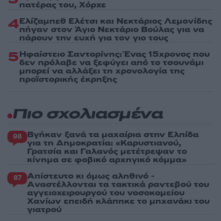
πατέρας του, Χόρχε
4
Ελίζαμπεθ Ελέτσι και Νεκτάριος Λεμονίδης
πήγαν στον Άγιο Νεκτάριο Βούλας για να
πάρουν την ευχή για τον γιο τους
5
Ηφαίστειο Σαντορίνης: Ένας 15χρονος που
δεν πρόλαβε να ξεφύγει από το τσουνάμι
μπορεί να αλλάξει τη χρονολογία της
προϊστορικής έκρηξης
Πιο σχολιασμένα
Βγήκαν ξανά τα μαχαίρια στην Ελπίδα
98
για τη Δημοκρατία: «Καρυστιανού,
Γρατσία και Γαλανός μετέτρεψαν το
κίνημα σε φοβικό αρχηγικό κόμμα»
Απίστευτο κι όμως αληθινό -
87
Aναστέλλονται τα τακτικά ραντεβού του
αγγειοχειρουργού του νοσοκομείου
Χανίων επειδή κλάπηκε το μηχανάκι του
γιατρού