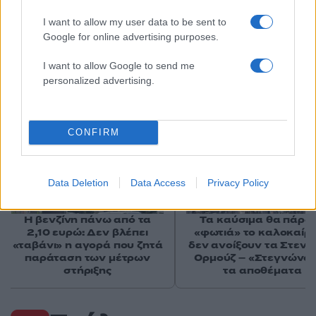
I want to allow my user data to be sent to
Google for online advertising purposes.
I want to allow Google to send me
Αν τα χάσατε
personalized advertising.
CONFIRM
Data Deletion
Data Access
Privacy Policy
Η βενζίνη πάνω από τα
Tα καύσιμα θα πάρο
2,10 ευρώ: Δεν βλέπει
«φωτιά» το καλοκαίρι
«ταβάνι» η αγορά που ζητά
δεν ανοίξουν τα Στενά
παράταση των μέτρων
Ορμούζ – «Στεγνώνο
στήριξης
τα αποθέματα