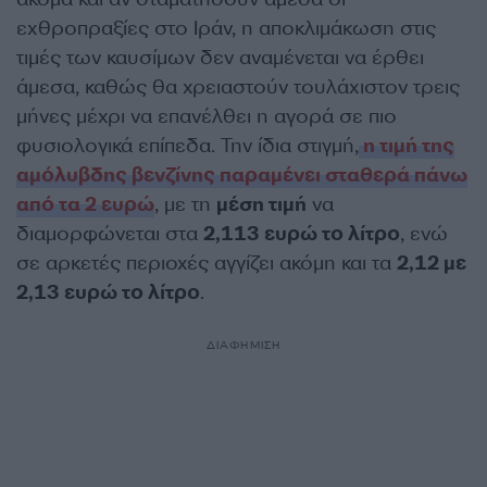
εχθροπραξίες στο Ιράν, η αποκλιμάκωση στις
τιμές των καυσίμων δεν αναμένεται να έρθει
άμεσα, καθώς θα χρειαστούν τουλάχιστον τρεις
μήνες μέχρι να επανέλθει η αγορά σε πιο
φυσιολογικά επίπεδα. Την ίδια στιγμή,
η
τιμή της
αμόλυβδης
βενζίνης παραμένει σταθερά
πάνω
από τα 2 ευρώ
, με τη
μέση τιμή
να
διαμορφώνεται στα
2,113 ευρώ το λίτρο
, ενώ
σε αρκετές περιοχές αγγίζει ακόμη και τα
2,12 με
2,13 ευρώ το λίτρο
.
ΔΙΑΦΗΜΙΣΗ