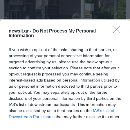
newsit.gr -
Do Not Process My Personal
Information
Η ίδια ξεκαθαρίζει πως ακόμα και αν σταματούσε
σήμερα ο πόλεμος, οι τιμές δεν πρόκειται να
If you wish to opt-out of the sale, sharing to third parties, or
επιστρέψουν άμεσα στα προηγούμενα επίπεδα.
processing of your personal or sensitive information for
«
Και ακόμα και σήμερα να σταμάταγε ο
targeted advertising by us, please use the below opt-out
section to confirm your selection. Please note that after your
πόλεμος, με τίποτα δεν πρόκειται να επανέλθει
opt-out request is processed you may continue seeing
η παλιά κατάσταση.
Θα θέλουμε τουλάχιστον
interest-based ads based on personal information utilized by
τρεις μήνες», αναφέρει χαρακτηριστικά.
us or personal information disclosed to third parties prior to
your opt-out. You may separately opt-out of the further
disclosure of your personal information by third parties on the
Την ίδια ώρα, σύμφωνα με την ίδια, η εικόνα στην
IAB’s list of downstream participants. This information may
αγορά δείχνει ήδη σημάδια κόπωσης, καθώς οι
also be disclosed by us to third parties on the
IAB’s List of
Downstream Participants
that may further disclose it to other
οδηγοί περιορίζουν πλέον τις περιττές
third parties.
μετακινήσεις και προσπαθούν να συγκρατήσουν