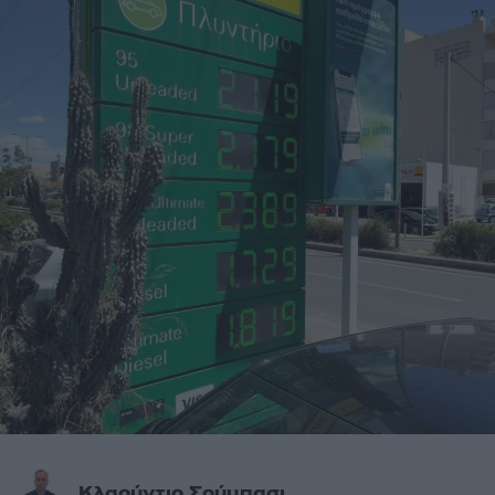
Κλαούντιο Σούμπασι