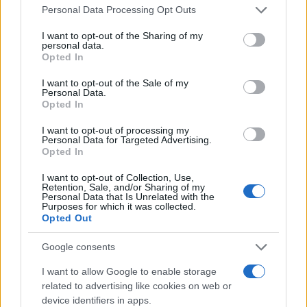
τα έξοδά τους ενόψει καλοκαιριού.
Please note that this website/app uses one or more Google
Personal Data Processing Opt Outs
services and may gather and store information including but
not limited to your visit or usage behaviour. You may click to
I want to opt-out of the Sharing of my
«Ο κόσμος δεν κόβει τις απαραίτητες διαδρομές,
personal data.
grant or deny consent to Google and its third-party tags to
Opted In
αλλά κόβει τα περιττά, τα μακρινά. Ήδη πολλοί
use your data for below specified purposes in below Google
consent section.
λένε ότι δεν θα φύγουν μακριά τα
I want to opt-out of the Sale of my
Personal Data.
Σαββατοκύριακα, προσπαθώντας να κάνουν
Opted In
κουμάντο στον οικογενειακό προϋπολογισμό»,
I want to opt-out of processing my
καταλήγει.
Personal Data for Targeted Advertising.
Opted In
ΔΙΑΦΗΜΙΣΗ
I want to opt-out of Collection, Use,
Retention, Sale, and/or Sharing of my
Personal Data that Is Unrelated with the
Purposes for which it was collected.
Opted Out
Google consents
I want to allow Google to enable storage
related to advertising like cookies on web or
device identifiers in apps.