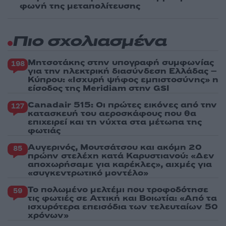
φωνή της μεταπολίτευσης
Πιο σχολιασμένα
Μητσοτάκης στην υπογραφή συμφωνίας
198
για την ηλεκτρική διασύνδεση Ελλάδας –
Κύπρου: «Ισχυρή ψήφος εμπιστοσύνης» η
είσοδος της Meridiam στην GSI
Canadair 515: Οι πρώτες εικόνες από την
127
κατασκευή του αεροσκάφους που θα
επιχειρεί και τη νύχτα στα μέτωπα της
φωτιάς
Αυγερινός, Μουτσάτσου και ακόμη 20
85
πρώην στελέχη κατά Καρυστιανού: «Δεν
αποχωρήσαμε για καρέκλες», αιχμές για
«συγκεντρωτικό μοντέλο»
Το πολωμένο μελτέμι που τροφοδότησε
59
τις φωτιές σε Αττική και Βοιωτία: «Από τα
ισχυρότερα επεισόδια των τελευταίων 50
χρόνων»