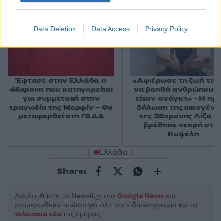
Data Deletion
Data Access
Privacy Policy
Έφτασε στην Ελλάδα η
«Αφιέρωσε τη ζωή της
46χρονη που κατηγορείται
να βοηθά ανθρώπους 
για συμμετοχή στην
είχαν ανάγκη» - Η πρ
τραγωδία της Μαρφίν – Θα
δήλωση της οικογένε
μεταφερθεί στη ΓΑΔΑ
της 38χρονης Λίζα π
βρέθηκε νεκρή στη
Κυψέλη
Ελλάδα
Share:
Ακολουθήστε το Νewsit.gr στο
Google News
και
ενημερωθείτε πρώτοι για όλη την ειδησεογραφία και τα
τελευταία νέα
της ημέρας