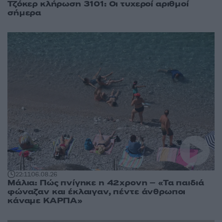
Τζόκερ κλήρωση 3101: Οι τυχεροί αριθμοί
σήμερα
22:11
06.08.26
Μάλια: Πώς πνίγηκε η 42χρονη – «Τα παιδιά
φώναζαν και έκλαιγαν, πέντε άνθρωποι
κάναμε ΚΑΡΠΑ»