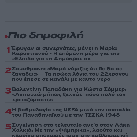
Πιο δημοφιλή
1
Έφυγαν οι συνεργάτες, μένει η Μαρία
Καρυστιανού - Η επόμενη μέρα για την
«Ελπίδα για τη Δημοκρατία»
2
Σαμοθράκη: «Μαμά νόμιζες ότι δε θα σε
ξαναδώ;» – Τα πρώτα λόγια του 22χρονου
που έπεσε σε κανάλι με καυτό νερό
3
Βαλεντίνη Παπαδάκη για Κώστα Σόμμερ:
«Ανησυχώ μήπως ξεχνάει πόσο πολύ τον
χρειαζόμαστε»
4
Η βαθμολογία της UEFA μετά την ισοπαλία
του Παναθηναϊκού με την ΤΣΣΚΑ 1948
5
Συγκίνηση στο τελευταίο αντίο στον Λάκη
Χαλκιά: Με την «Φάμπρικα», λαούτο και
κλαρίνα αποχαιρέτησαν την εμβληματική