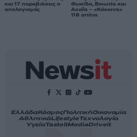
Φωκίδα, Βοιωτία και
και 17 παραβιάσεις ο
Αχαΐα – «Κόκκινα»
απολογισμός
118 σπίτια
Ελλάδα
Κόσμος
Πολιτική
Οικονομία
Αθλητικά
Lifestyle
Τεχνολογία
Υγεία
Tasteit
Media
Driveit