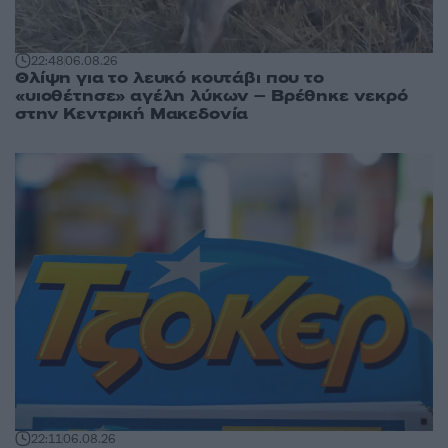
22:48
06.08.26
Θλίψη για το λευκό κουτάβι που το
«υιοθέτησε» αγέλη λύκων – Βρέθηκε νεκρό
στην Κεντρική Μακεδονία
22:11
06.08.26