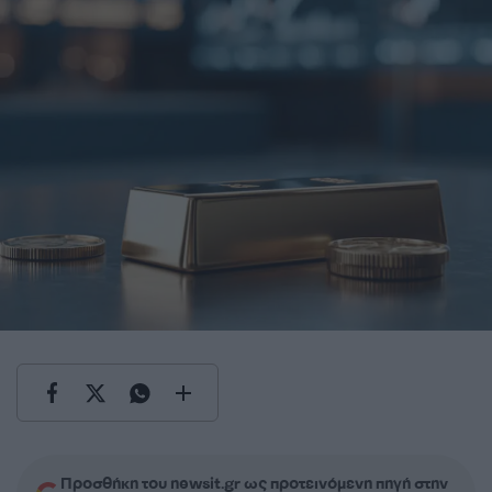
Προσθήκη του newsit.gr ως προτεινόμενη πηγή στην