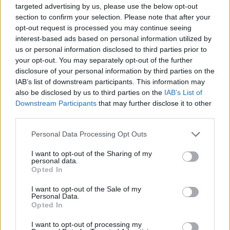
targeted advertising by us, please use the below opt-out
του πολέμου το Φεβρουάριο, ξεπέρασε
section to confirm your selection. Please note that after your
προσωρινά τα 2.000 δολάρια.
opt-out request is processed you may continue seeing
interest-based ads based on personal information utilized by
us or personal information disclosed to third parties prior to
Η ενεργειακή κρίση έδειξε ότι ακόμη και στο
your opt-out. You may separately opt-out of the further
σημερινό ψηφιακό οικονομικό περιβάλλον των
disclosure of your personal information by third parties on the
IAB’s list of downstream participants. This information may
κρυπτονομισμάτων και της τεχνολογίας, ο
also be disclosed by us to third parties on the
IAB’s List of
χρυσός εξακολουθεί να θεωρείται το νούμερο
Downstream Participants
that may further disclose it to other
ένα αποθεματικό αξίας. Η
αγορά χρυσού
third parties.
ενισχύθηκε από τις κεντρικές τράπεζες, οι οποίες
Please note that this website/app uses one or more Google
Personal Data Processing Opt Outs
αύξησαν τα αποθέματά τους σε χρυσό
services and may gather and store information including but
προκειμένου να ενισχύσουν την ασφάλεια των
not limited to your visit or usage behaviour. You may click to
I want to opt-out of the Sharing of my
personal data.
grant or deny consent to Google and its third-party tags to
οικονομιών τους.
Opted In
use your data for below specified purposes in below Google
consent section.
I want to opt-out of the Sale of my
Personal Data.
Γιατί ο χρυσός είναι συνώνυμο
Opted In
της ασφάλειας
I want to opt-out of processing my