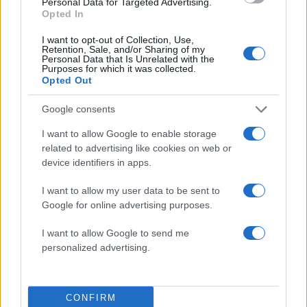
Personal Data for Targeted Advertising.
Opted In
Οι μεγάλες κρίσεις των τελευταίων δεκαετιών
απέδειξαν ότι ο χρυσός εξακολουθεί να
I want to opt-out of Collection, Use,
Retention, Sale, and/or Sharing of my
διαδραματίζει σημαντικό ρόλο σε περιόδους
Personal Data that Is Unrelated with the
Purposes for which it was collected.
οικονομικής ανασφάλειας. Είτε πρόκειται για
Opted Out
τραπεζικές καταρρεύσεις, πανδημίες, πολέμους
Google consents
ή ενεργειακές κρίσεις, ο κόσμος στρέφεται στον
παραδοσιακό χρυσό όταν αναζητά σταθερότητα.
I want to allow Google to enable storage
related to advertising like cookies on web or
Αυτό δεν σημαίνει ότι η αξία του χρυσού
device identifiers in apps.
ανεβαίνει συνεχώς ή ότι δεν παρουσιάζει
διακυμάνσεις. Ωστόσο, ιστορικά έχει αποδειχθεί
I want to allow my user data to be sent to
ότι σε περιόδους έντονης αβεβαιότητας διατηρεί
Google for online advertising purposes.
καλύτερα την αξία του σε σχέση με άλλα
I want to allow Google to send me
περιουσιακά στοιχεία.
personalized advertising.
Αν τα χάσατε
CONFIRM