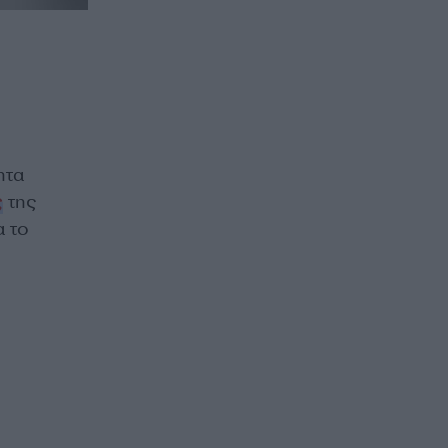
ητα
ς
της
α το