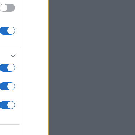
γουντ
μικό