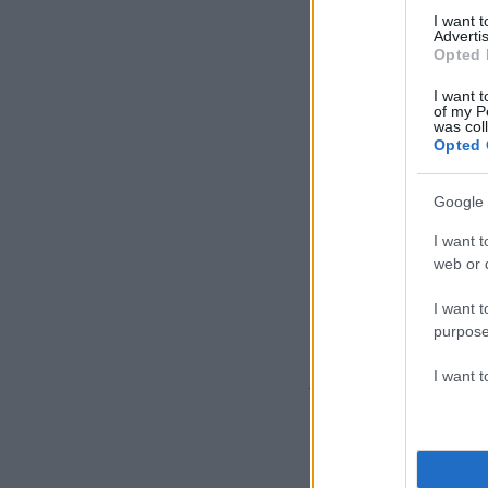
I want 
Advertis
Opted 
I want t
of my P
was col
Opted 
Google 
I want t
web or d
I want t
purpose
I want 
Το
1947
ωστόσο, 2
Ελίζαμπεθ Σορτ,
γν
σημείο στο Λος Άν
καθαρά κομμένο στ