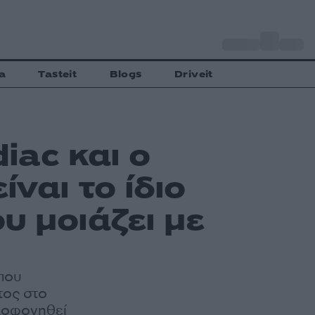
o
Αθήνα
27
C
a
Tasteit
Blogs
Driveit
diac και ο
ναι το ίδιο
υ μοιάζει με
 που
τος στο
ολοφονηθεί