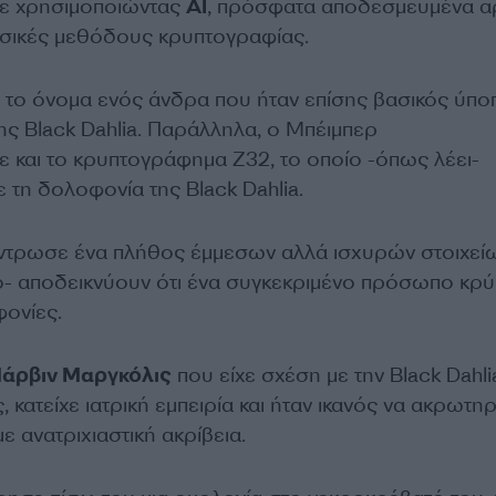
ε χρησιμοποιώντας
ΑΙ
, πρόσφατα αποδεσμευμένα α
σικές μεθόδους κρυπτογραφίας.
το όνομα ενός άνδρα που ήταν επίσης βασικός ύπο
ης Black Dahlia. Παράλληλα, ο Μπέιμπερ
και το κρυπτογράφημα Z32, το οποίο -όπως λέει-
 τη δολοφονία της Black Dahlia.
τρωσε ένα πλήθος έμμεσων αλλά ισχυρών στοιχείω
ιο- αποδεικνύουν ότι ένα συγκεκριμένο πρόσωπο κρύ
φονίες.
άρβιν Μαργκόλις
που είχε σχέση με την Black Dahlia
, κατείχε ιατρική εμπειρία και ήταν ικανός να ακρωτηρ
ε ανατριχιαστική ακρίβεια.