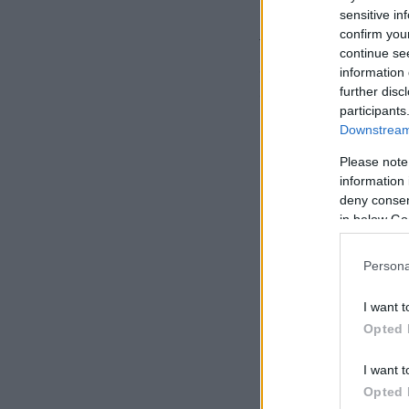
sensitive in
confirm you
Το «φάντασμα» – δ
continue se
αστυνομία με επιστ
information 
further disc
αποκαλύψει την ταυ
participants
Downstream 
Please note
information 
deny consent
in below Go
Persona
I want t
Opted 
I want t
Opted 