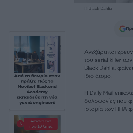
H Black Dahlia
Προ
Ανεξάρτητοι ερευν
του serial killer τω
Black Dahlia, φαίν
ίδιο άτομο.
Από τη θεωρία στην
πράξη: Πώς το
Novibet Backend
Academy
Η Daily Mail επικα
εκπαιδεύει τη νέα
δολοφονίες που φα
γενιά engineers
ιστορία των ΗΠΑ φα
Ανανεώθηκε
πριν 10 λεπτά