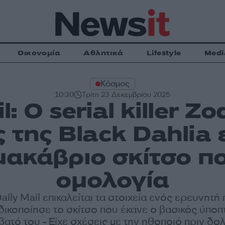
Οικονομία
Αθλητικά
Lifestyle
Medi
Κόσμος
10:30
Τρίτη 23 Δεκεμβρίου 2025
l: Ο serial killer Zo
της Black Dahlia εί
μακάβριο σκίτσο πο
ομολογία
aily Mail επικαλείται τα στοιχεία ενός ερευνητή
ικοποίησε το σκίτσο που έκανε ο βασικός ύποπ
ατό του - Είχε σχέσεις με την ηθοποιό πριν δ