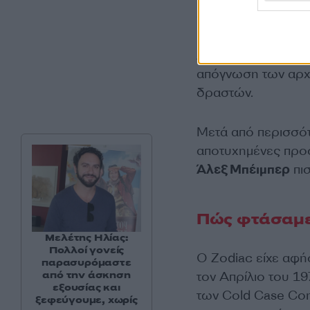
φρικιαστικό «χαμόγ
Αυτές οι δολοφονί
απόγνωση των αρχ
δραστών.
Μετά από περισσότ
αποτυχημένες προ
Άλεξ Μπέιμπερ
πισ
Πώς φτάσαμε
Μελέτης Ηλίας:
Πολλοί γονείς
Ο Zodiac είχε αφή
παρασυρόμαστε
τον Απρίλιο του 19
από την άσκηση
εξουσίας και
των Cold Case Cons
ξεφεύγουμε, χωρίς