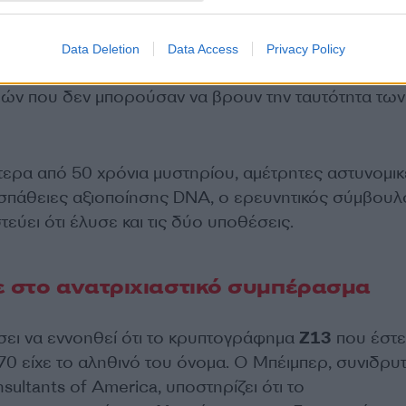
ελο».
Data Deletion
Data Access
Privacy Policy
ες είχαν προκαλέσει τον τρόμο των Αμερικανών και 
ών που δεν μπορούσαν να βρουν την ταυτότητα των
ερα από 50 χρόνια μυστηρίου, αμέτρητες αστυνομικ
σπάθειες αξιοποίησης DNA, ο ερευνητικός σύμβουλ
τεύει ότι έλυσε και τις δύο υποθέσεις.
 στο ανατριχιαστικό συμπέρασμα
σει να εννοηθεί ότι το κρυπτογράφημα
Z13
που έστε
70 είχε το αληθινό του όνομα. Ο Μπέιμπερ, συνιδρυ
ultants of America, υποστηρίζει ότι το