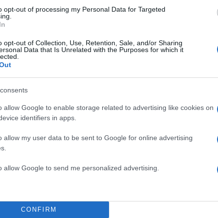
to opt-out of processing my Personal Data for Targeted
ing.
In
o opt-out of Collection, Use, Retention, Sale, and/or Sharing
ersonal Data that Is Unrelated with the Purposes for which it
lected.
Out
consents
o allow Google to enable storage related to advertising like cookies on
evice identifiers in apps.
o allow my user data to be sent to Google for online advertising
s.
to allow Google to send me personalized advertising.
 δεκαετίες νωρίτερα, η
επίδοξη ηθοποιός του Χόλι
ωστή ως Black Dahlia, βρέθηκε νεκρή κοντά σε ερη
τζελες.
Το σώμα της είχε ακρωτηριαστεί
-βρέθηκε
CONFIRM
α δύο- ενώ στα μάγουλά της είχε χαραχθεί ένα