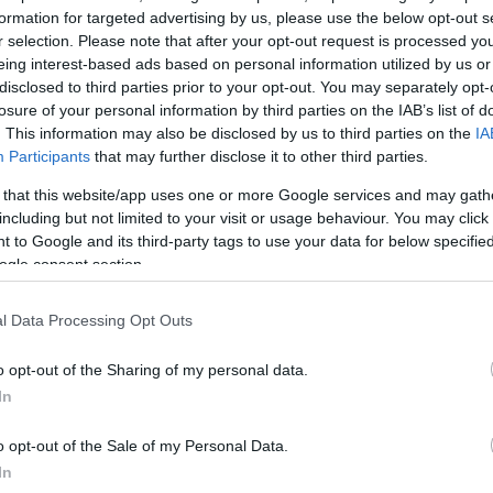
formation for targeted advertising by us, please use the below opt-out s
r selection. Please note that after your opt-out request is processed y
ολοφόνος, τότε, προκαλούσε τα μέσα ενημέρωσης κ
eing interest-based ads based on personal information utilized by us or
ολές και
κρυπτογραφήματα
, καλώντας το κοινό να
disclosed to third parties prior to your opt-out. You may separately opt-
losure of your personal information by third parties on the IAB’s list of
τότητά του.
. This information may also be disclosed by us to third parties on the
IA
Participants
that may further disclose it to other third parties.
ΔΙΑΦΗΜΙΣΗ
 that this website/app uses one or more Google services and may gath
including but not limited to your visit or usage behaviour. You may click 
 to Google and its third-party tags to use your data for below specifi
ogle consent section.
l Data Processing Opt Outs
o opt-out of the Sharing of my personal data.
In
o opt-out of the Sale of my Personal Data.
In