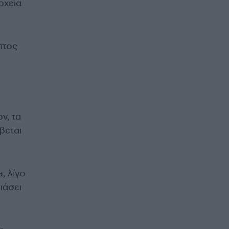
ρχεία
πτος
ν, τα
βεται
, λίγο
ιάσει