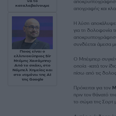
αποκρυπτογράφησ
να το
καταλαβαίνουμε
απογραφής και κλα
Η λύση αποκάλυψε 
για τη δολοφονία τ
αποκρυπτογράφησε 
συνδέεται άμεσα με
Ποιος είναι ο
ελληνοκύπριος Sir
Ο Μπέιμπερ συγκέν
Ντέμης Χασάμπης:
Από το σκάκι, στο
οποία -κατά τον ίδ
Νόμπελ Χημείας και
πίσω από τις δολο
στο «τιμόνι» της AI
της Google
Πρόκειται για τον
Μ
πριν τον θάνατό της
το σώμα της Σορτ μ