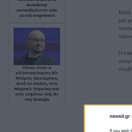
Academy
εκπαιδεύει τη νέα
Κατά 
γενιά engineers
μία γ
χτυπ
παρο
Η εικ
αιωρ
Ποιος είναι ο
συμβο
ελληνοκύπριος Sir
Ντέμης Χασάμπης:
Από το σκάκι, στο
Νόμπελ Χημείας και
στο «τιμόνι» της AI
της Google
newsit.gr 
If you wish 