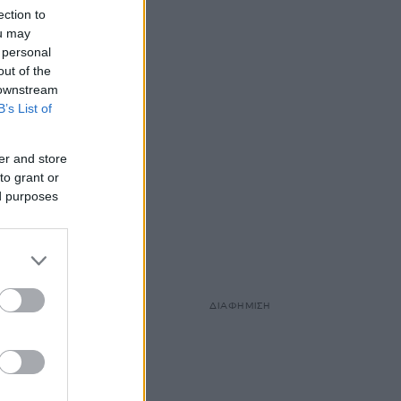
ection to
ou may
 personal
out of the
 downstream
B’s List of
er and store
to grant or
ed purposes
ΔΙΑΦΗΜΙΣΗ