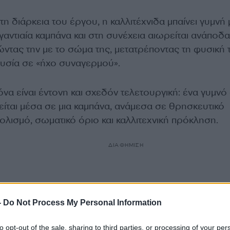
τη διάρκεια του έργου, η καλλιτέχνιδα μπαίνει γυμνή
ιγαντιαία καμπάνα και στη συνέχεια αιωρείται ανάποδα
ώντας την με το σώμα της, μετατρέποντας τη φυσική 
υσία σε «ήχο συναγερμού».
όνα είναι έντονη και σχεδόν τελετουργική: ένα γυμν
είται μέσα σε μια καμπάνα, ανάμεσα σε θρησκευτικό
λισμό, σωματικό όριο και καλλιτεχνική πρόκληση.
ΔΙΑΦΗΜΙΣΗ
-
Do Not Process My Personal Information
to opt-out of the sale, sharing to third parties, or processing of your per