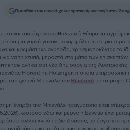
Προσθήκη του newsit.gr ως προτεινόμενη πηγή στην Goog
τευτο και ταυτόχρονα καθηλωτικό θέαμα καταγράφηκ
α, όπου μια γυμνή γυναίκα σκαρφάλωσε σε μια τεράστ
άνα και κρεμάστηκε ανάποδα, χρησιμοποιώντας το ίδι
για να τη χτυπά, μπροστά στα μάτια των επισκεπτών.
ormance ανήκει στη νέα δημιουργία της Αυστριακής
τέχνιδας Florentina Holzinger, η οποία εκπροσωπεί 
ρία στη φετινή Μπιενάλε της
Βενετίας
με το project
ce.
ίσημη έναρξη της Μπιενάλε πραγματοποιείται σήμερα
5.2026), ωστόσο εδώ και μέρες η Βενετία έχει μετατ
τεράστιο καλλιτεχνικό πεδίο δράσης, με έργα που π
ες αντιδράσεις και συζητήσεις πριν καν ανοίξουν επί