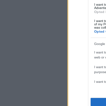
I want 
Advertis
Opted 
I want t
of my P
was col
Opted 
Google 
I want t
web or d
I want t
purpose
I want 
Δ