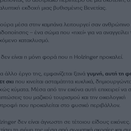
τρέποντας το αυστριακό περίπτερο σε μια σκοτεινή, 
αλυπτική εκδοχή μιας βυθισμένης Βενετίας.
γούρα μέσα στην καμπάνα λειτουργεί σαν ανθρώπινο
δοποίησης – ένα σώμα που «ηχεί» για να αναγγείλει 
χόμενο κατακλυσμό.
δεν είναι η μόνη φορά που η Holzinger προκαλεί.
α άλλο έργο της, εμφανίζεται ξανά
γυμνή, αυτή τη 
ετ σκι
που κινείται ασταμάτητα κυκλικά, δημιουργώντ
ώς κύματα. Μέσα από την εικόνα αυτή επιχειρεί να 
πιπτώσεις του μαζικού τουρισμού και την οικολογική
στροφή που προκαλείται στο φυσικό περιβάλλον.
zinger δεν είναι άγνωστη σε τέτοιου είδους εικόνες.
χτίσει τη φήμη της μέσα από σωματικά ακραίες και σ