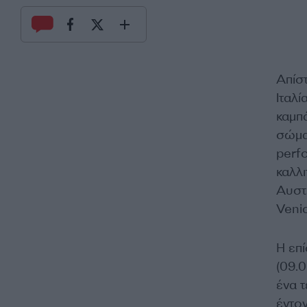
Απίσ
Ιταλί
καμπ
σώμα 
perf
καλλι
Αυστ
Veni
Η επ
(09.0
ένα 
έντον