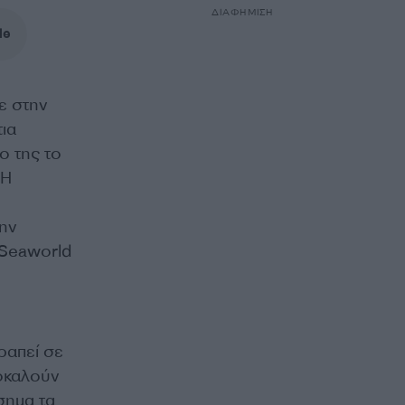
ΔΙΑΦΗΜΙΣΗ
le
ε στην
ια
ο της το
 Η
την
 Seaworld
ραπεί σε
ροκαλούν
σημα τα