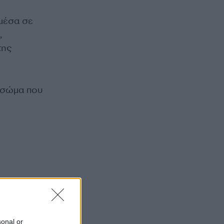
 μέσα σε
,
της
ό σώμα που
sonal or