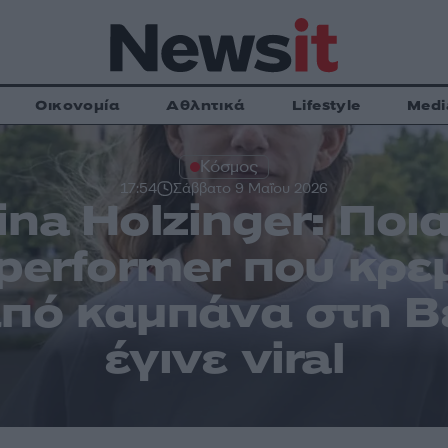
Οικονομία
Αθλητικά
Lifestyle
Medi
Κόσμος
17:54
Σάββατο 9 Μαΐου 2026
ina Holzinger: Ποια
performer που κρ
πό καμπάνα στη Βε
έγινε viral