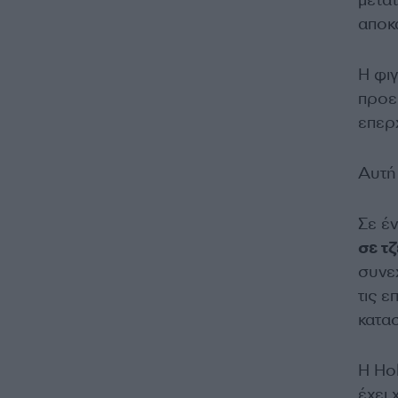
μετα
αποκ
Η φι
προει
επερ
Αυτή 
Σε έν
σε τζ
συνεχ
τις ε
κατα
Η Hol
έχει 