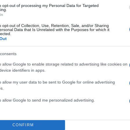
to opt-out of processing my Personal Data for Targeted
ing.
In
o opt-out of Collection, Use, Retention, Sale, and/or Sharing
ersonal Data that Is Unrelated with the Purposes for which it
lected.
Out
consents
o allow Google to enable storage related to advertising like cookies on
evice identifiers in apps.
o allow my user data to be sent to Google for online advertising
s.
to allow Google to send me personalized advertising.
είτε αυτή τη δημοσίευση στο Instagram.
CONFIRM