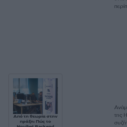
περίπ
Ανάμ
της H
Από τη θεωρία στην
πράξη: Πώς το
συζή
Novibet Backend