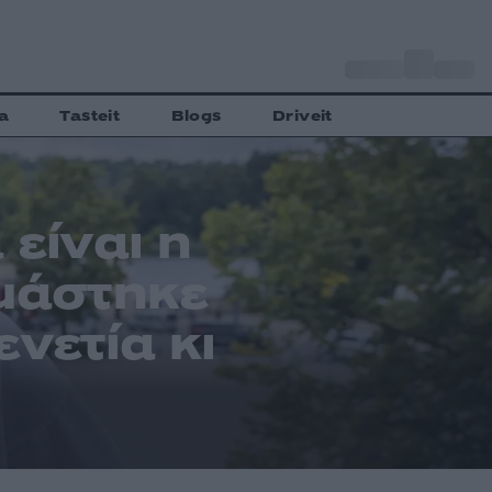
o
Αθήνα
30
C
a
Tasteit
Blogs
Driveit
 είναι η
εμάστηκε
νετία κι