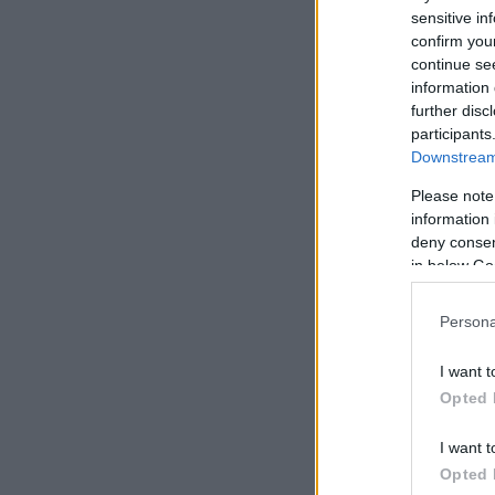
sensitive in
confirm you
continue se
information 
further disc
participants
Downstream 
Please note
information 
deny consent
in below Go
Persona
I want t
Opted 
I want t
Opted 