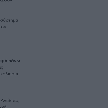
σχεδόν
 σύστημα
τον
φορά πάνω
ας
σχολιάσει
 Αντίθετα,
υχνά