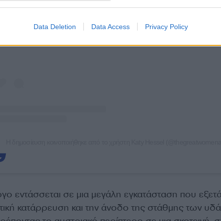
Data Deletion
Data Access
Privacy Policy
Η δημοσίευση κοινοποιήθηκε από το χρήστη Katy Hessel (@thegreatwomenart
γο εντάσσεται σε μια μεγάλη εγκατάσταση που εξετά
ατική κατάρρευση και την άνοδο της στάθμης των υδά