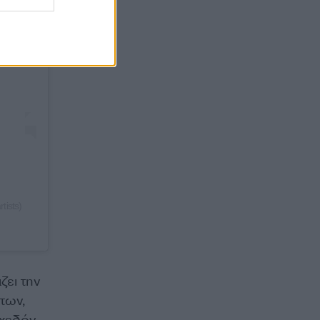
ists)
ζει την
των,