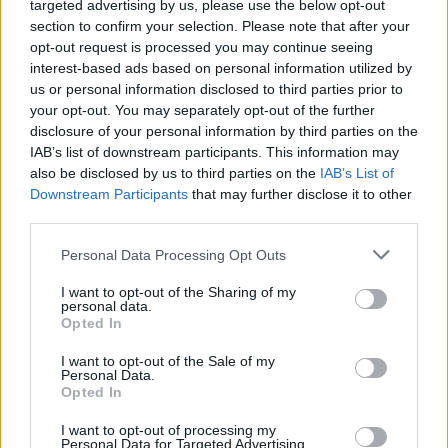
ενημερωθείτε πρώτοι για όλη την ειδησεογραφία και τα
targeted advertising by us, please use the below opt-out
τελευταία νέα
της ημέρας
section to confirm your selection. Please note that after your
opt-out request is processed you may continue seeing
interest-based ads based on personal information utilized by
us or personal information disclosed to third parties prior to
your opt-out. You may separately opt-out of the further
disclosure of your personal information by third parties on the
Πιο δημοφιλή
IAB’s list of downstream participants. This information may
also be disclosed by us to third parties on the
IAB’s List of
1
Κωνσταντίνος Αργυρός και Αλεξάνδρα
Downstream Participants
that may further disclose it to other
Νίκα κάνουν διακοπές με πολυτελές γιοτ
third parties.
με τα δύο παιδιά τους
Please note that this website/app uses one or more Google
Personal Data Processing Opt Outs
2
Η Άννα Βίσση ξετρελάθηκε με μπάντα που
services and may gather and store information including but
έπαιζε Τσιτσάνη στο Φισκάρδο και τους
not limited to your visit or usage behaviour. You may click to
I want to opt-out of the Sharing of my
πρότεινε συνεργασία
personal data.
grant or deny consent to Google and its third-party tags to
Opted In
3
Θρήνος για τον Λιονέλ Μέσι – Πέθανε ο
use your data for below specified purposes in below Google
πατέρας του, Χόρχε
consent section.
I want to opt-out of the Sale of my
4
Personal Data.
Ελίζαμπεθ Ελέτσι και Νεκτάριος Λεμονίδης
Opted In
πήγαν στον Άγιο Νεκτάριο Βούλας για να
πάρουν την ευχή για τον γιο τους
I want to opt-out of processing my
Ηφαίστειο Σαντορίνης: Ένας 15χρονος που
Personal Data for Targeted Advertising.