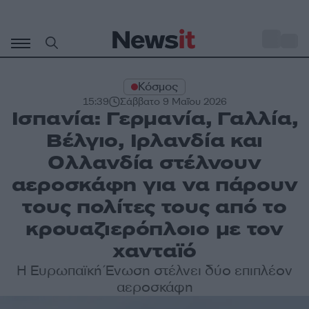
Μετάβαση
σε
o
32
περιεχόμενο
Κόσμος
15:39
Σάββατο 9 Μαΐου 2026
Ισπανία: Γερμανία, Γαλλία,
Βέλγιο, Ιρλανδία και
Ολλανδία στέλνουν
αεροσκάφη για να πάρουν
τους πολίτες τους από το
κρουαζιερόπλοιο με τον
χανταϊό
Η Ευρωπαϊκή Ένωση στέλνει δύο επιπλέον
αεροσκάφη