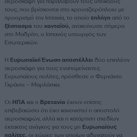
αεροσκάφη για παραλάβουν τους υπηκόους
τους, που βρίσκονται στο κρουαζιερόπλοιο με
προορισμό την Ισπανία, το οποίο
επλήγη
από το
ξέσπασμα
του
χανταϊού,
ανακοίνωσε σήμερα
στη Μαδρίτη, ο Ισπανός υπουργός των
Εσωτερικών.
Η
Ευρωπαϊκή Ένωση αποστέλλει
δύο επιπλέον
αεροσκάφη για τους εναπομείναντες
Ευρωπαίους πολίτες, πρόσθεσε ο Φερνάντο
Γκράντε – Μαρλάσκα.
Οι
ΗΠΑ
και η
Βρετανία
έχουν επίσης
επιβεβαιώσει ότι έχει κανονιστεί η αποστολή
αεροσκαφών, αλλά και η κατάρτιση σχεδίων
έκτακτης ανάγκης για τους μη
Ευρωπαίους
πολίτες,
οι χώρες των οποίων αδυνατούν να