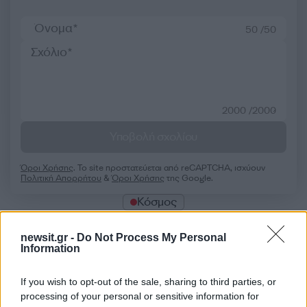
50 /50
2000 /2000
Υποβολή σχολίου
Όροι Χρήσης
. Το site προστατεύεται από reCAPTCHA, ισχύουν
Πολιτική Απορρήτου
&
Όροι Χρήσης
της Google.
Κόσμος
ΙΟΣ
ΙΣΠΑΝΙΑ
ΚΡΟΥΑΖΙΕΡΟΠΛΟΙΟ
ΧΑΝΤΑΪΟΣ
newsit.gr -
Do Not Process My Personal
Information
Share:
If you wish to opt-out of the sale, sharing to third parties, or
processing of your personal or sensitive information for
Ακολουθήστε το Νewsit.gr στο
Google News
και