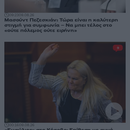
09:23
09.08.26
Μασούντ Πεζεσκιάν: Τώρα είναι η καλύτερη
στιγμή για συμφωνία – Να μπει τέλος στο
«ούτε πόλεμος ούτε ειρήνη»
9
00:16
09.08.26
«Εμφύλιος» στο Κόσοβο: Επίθεση με αυγά