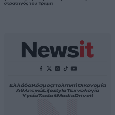
στρατηγός του Τραμπ
Ελλάδα
Κόσμος
Πολιτική
Οικονομία
Αθλητικά
Lifestyle
Τεχνολογία
Υγεία
Tasteit
Media
Driveit