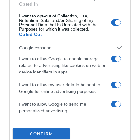
5
δεν πρόλαβε να ξεφύγει από το τσουνάμι
Opted In
μπορεί να αλλάξει τη χρονολογία της
προϊστορικής έκρηξης
I want to opt-out of Collection, Use,
Retention, Sale, and/or Sharing of my
Personal Data that Is Unrelated with the
Purposes for which it was collected.
Opted Out
Πιο σχολιασμένα
Google consents
Βγήκαν ξανά τα μαχαίρια στην Ελπίδα
96
για τη Δημοκρατία: «Καρυστιανού,
I want to allow Google to enable storage
Γρατσία και Γαλανός μετέτρεψαν το
related to advertising like cookies on web or
κίνημα σε φοβικό αρχηγικό κόμμα»
device identifiers in apps.
Απίστευτο κι όμως αληθινό -
85
Aναστέλλονται τα τακτικά ραντεβού του
I want to allow my user data to be sent to
αγγειοχειρουργού του νοσοκομείου
Google for online advertising purposes.
Χανίων επειδή κλάπηκε το μηχανάκι του
γιατρού
I want to allow Google to send me
Στην Κρήτη ο Κυριάκος Μητσοτάκης,
85
personalized advertising.
συνεχίζει τις ολιγοήμερες διακοπές του –
Πού βρέθηκε το Σάββατο
ΕΛΑΣ: Ο Αλέξης Δέδες ο πρώτος
73
υποψήφιος βουλευτής του κόμματος –
CONFIRM
Από τα διοικητικά της ΑΕΚ στην πολιτική