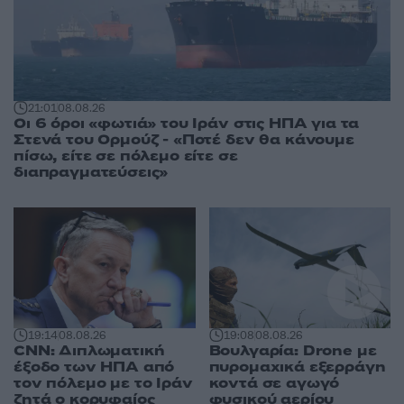
21:01
08.08.26
Οι 6 όροι «φωτιά» του Ιράν στις ΗΠΑ για τα
Στενά του Ορμούζ - «Ποτέ δεν θα κάνουμε
πίσω, είτε σε πόλεμο είτε σε
διαπραγματεύσεις»
19:14
08.08.26
19:08
08.08.26
CNN: Διπλωματική
Βουλγαρία: Drone με
έξοδο των ΗΠΑ από
πυρομαχικά εξερράγη
τον πόλεμο με το Ιράν
κοντά σε αγωγό
ζητά ο κορυφαίος
φυσικού αερίου