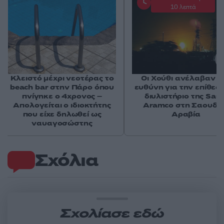
10 λεπτά
Κλειστό μέχρι νεοτέρας το
Οι Χούθι ανέλαβαν τ
beach bar στην Πάρο όπου
ευθύνη για την επίθεσ
πνίγηκε ο 4χρονος –
διυλιστήριο της Saud
Απολογείται ο ιδιοκτήτης
Aramco στη Σαουδι
που είχε δηλωθεί ως
Αραβία
ναυαγοσώστης
Σχόλια
Σχολίασε εδώ