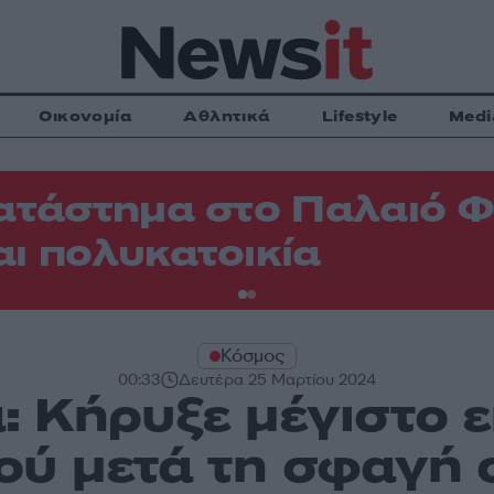
Οικονομία
Αθλητικά
Lifestyle
Medi
ατάστημα στο Παλαιό 
ι πολυκατοικία
Κόσμος
00:33
Δευτέρα 25 Μαρτίου 2024
: Κήρυξε μέγιστο 
ού μετά τη σφαγή 