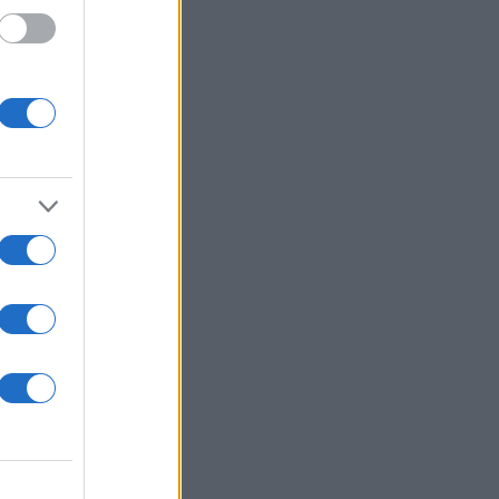
λεια –