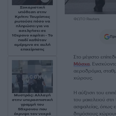
Σοκαριστική
υπόθεση στην
Κρήτη: Τουρίστας
ΦΩΤΟ Reuters
ρωτούσε πόσο να
πληρώσει για να
ασελγήσει σε
10χρονο κορίτσι - Το
Προ
παιδί καθόταν
αμέριμνο σε αυλή
επιχείρησης
Στο μέγιστο επίπε
Μόσχα
. Ενισχύοντ
αεροδρόμια, σταθμ
χώρους.
Η αύξηση του επιπ
Μυστράς: Αλλαγή
του μακελειού στη
στην υπερασπιστική
γραμμή του
ασφαλείας, όπως ε
55χρονου που
δημόσιους χώρους
έκρυψε τον νεκρό