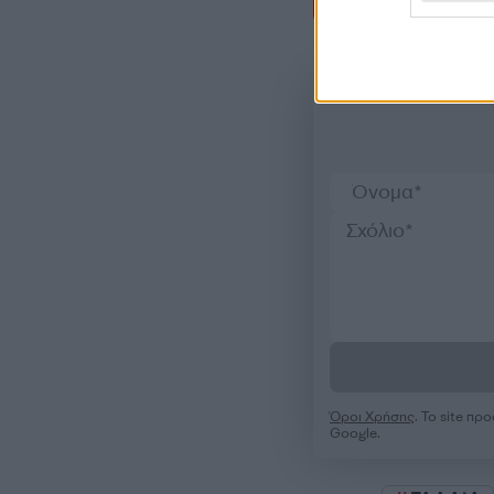
Σχόλι
Όροι Χρήσης
. Το site π
Google.