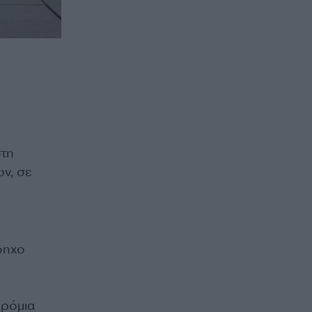
στη
ων, σε
όηχο
δρόμια