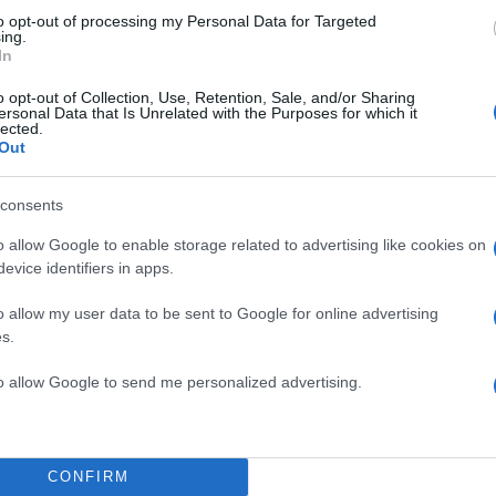
to opt-out of processing my Personal Data for Targeted
ate» υποβαθμίστηκε στο επίπεδο 2 («ενισχυμένη ασφά
ing.
In
) τον Ιανουάριο.
o opt-out of Collection, Use, Retention, Sale, and/or Sharing
ΔΙΑΦΗΜΙΣΗ
ersonal Data that Is Unrelated with the Purposes for which it
lected.
Out
consents
o allow Google to enable storage related to advertising like cookies on
evice identifiers in apps.
o allow my user data to be sent to Google for online advertising
s.
to allow Google to send me personalized advertising.
CONFIRM