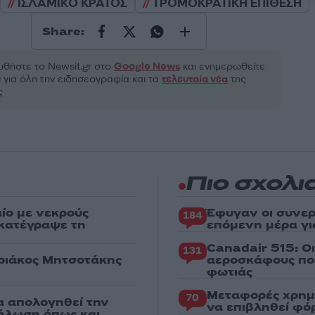
ΙΣΛΑΜΙΚΟ ΚΡΑΤΟΣ
ΤΡΟΜΟΚΡΑΤΙΚΗ ΕΠΙΘΕΣΗ
Share:
θήστε το Νewsit.gr στο
Google News
και ενημερωθείτε
 για όλη την ειδησεογραφία και τα
τελευταία νέα
της
ς
Πιο σχολι
ίο με νεκρούς
Έφυγαν οι συνερ
184
 κατέγραψε τη
επόμενη μέρα γι
Canadair 515: Ο
131
υριάκος Μητσοτάκης
αεροσκάφους που
φωτιάς
Μεταφορές χρημ
70
α απολογηθεί την
να επιβληθεί φόρ
δήλωση όπως και