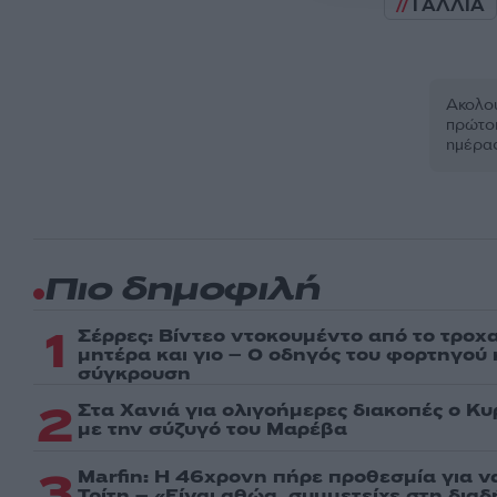
ΓΑΛΛΙΑ
Ακολου
πρώτοι
ημέρα
Πιο δημοφιλή
1
Σέρρες: Βίντεο ντοκουμέντο από το τροχα
μητέρα και γιο – Ο οδηγός του φορτηγού
σύγκρουση
2
Στα Χανιά για ολιγοήμερες διακοπές ο Κ
με την σύζυγό του Μαρέβα
3
Marfin: Η 46χρονη πήρε προθεσμία για ν
Τρίτη – «Είναι αθώα, συμμετείχε στη δια