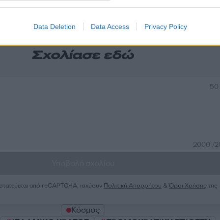
α
Data Deletion
Data Access
Privacy Policy
Σχολίασε εδώ
50
2000 /
Υποβολή σχολίου
ροστατεύεται από reCAPTCHA, ισχύουν
Πολιτική Απορρήτου
&
Όροι Χρήσης
της
Κόσμος