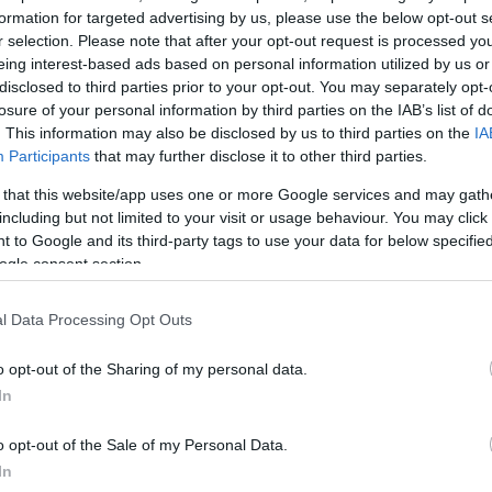
 η τζιχαντιστική οργάνωση Ισλαμικό Κράτος (ΙΚ).
formation for targeted advertising by us, please use the below opt-out s
r selection. Please note that after your opt-out request is processed y
eing interest-based ads based on personal information utilized by us or
άληψης ευθύνης για την επίθεση από το Ισλαμικό Κ
disclosed to third parties prior to your opt-out. You may separately opt-
ια τη χώρα μας, αποφασίσαμε να αυξήσουμε στο μέγι
losure of your personal information by third parties on the IAB’s list of
του σχεδίου Vigipirate: επικείμενη επίθεση», ανέφε
. This information may also be disclosed by us to third parties on the
IA
Participants
that may further disclose it to other third parties.
ν πλατφόρμα Χ (πρώην Twitter), μετά το τέλος του
 στο Ελιζέ.
 that this website/app uses one or more Google services and may gath
including but not limited to your visit or usage behaviour. You may click 
 to Google and its third-party tags to use your data for below specifi
ogle consent section.
attentat de Moscou, un Conseil de Défense et de Sécu
éuni ce soir à l’Elysée par le Président de la Républi
l Data Processing Opt Outs
a revendication de l’attentat par l’état islamique et
o opt-out of the Sharing of my personal data.
ent sur notre pays, nous avons décidé de…
In
al (@GabrielAttal)
March 24, 2024
o opt-out of the Sale of my Personal Data.
In