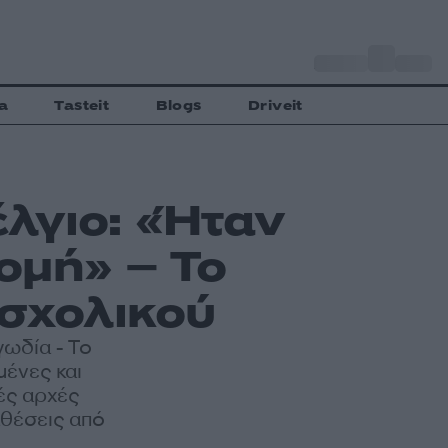
o
Αθήνα
30
C
a
Tasteit
Blogs
Driveit
λγιο: «Ήταν
ρομή» – Το
 σχολικού
γωδία - Το
μένες και
ές αρχές
αθέσεις από