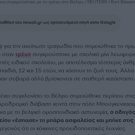
ου συγκρούστηκε με το τρένο στο Βέλγιο / REUTERS / Bart Biese
σθήκη του newsit.gr ως προτεινόμενη πηγή στην Google
ο
για την ανείπωτη τραγωδία που σημειώθηκε το πρω
) όταν
τρένο
συγκρούστηκε με σχολικό μίνι λεωφορε
τές ειδικού σχολείου, με αποτέλεσμα τέσσερις άνθ
αιδιά, 12 και 15 ετών, να χάσουν τη ζωή τους. Άλλα
ηκαν σοβαρά αλλά βρίσκονται σε σταθερή κατάσταση.
έχει συγκλονίσει το Βέλγιο σημειώθηκε περίπου στις
ηροδρομκή διάβαση κοντά στην πόλη Μπούγκενχαου
 με τη βελγική ομοσπονδιακή αστυνομία,
ο οδηγός
ίου «έσπασε» τη μπάρα ασφαλείας και μπήκε στις
εγονός ότι οι κόκκινες προειδοποιητικές λυχνίες