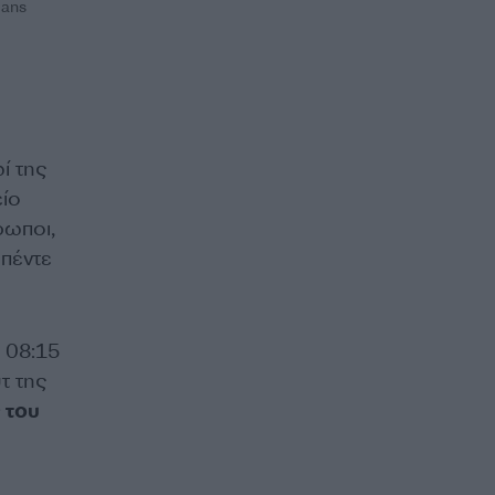
mans
ί της
ίο
ρωποι,
 πέντε
 08:15
τ της
 του