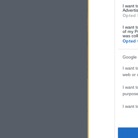
I want 
Advertis
Opted 
I want t
of my P
was col
Opted 
Google 
I want t
web or d
Ανείπωτη τραγωδία με 4
I want t
purpose
I want 
Το αναπάντητ
σχολικό στο 