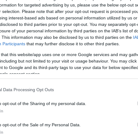
formation for targeted advertising by us, please use the below opt-out s
r selection. Please note that after your opt-out request is processed y
αιρείας Infrabel ανέφερε ότι
το τρένο κινούνταν με
eing interest-based ads based on personal information utilized by us or
120 χλμ την ώρα
και
δεν πρόλαβε να φρενάρει
. Το
disclosed to third parties prior to your opt-out. You may separately opt-
losure of your personal information by third parties on the IAB’s list of
ασύρθηκε βίαια και ανατράπηκε στο πλάι, ενώ το
. This information may also be disclosed by us to third parties on the
IA
του καταστράφηκε ολοσχερώς. Λόγω της σφοδρότη
Participants
that may further disclose it to other third parties.
έθηκε 15 μέτρα μακριά.
 that this website/app uses one or more Google services and may gath
including but not limited to your visit or usage behaviour. You may click 
 to Google and its third-party tags to use your data for below specifi
ogle consent section.
l Data Processing Opt Outs
o opt-out of the Sharing of my personal data.
In
o opt-out of the Sale of my Personal Data.
In