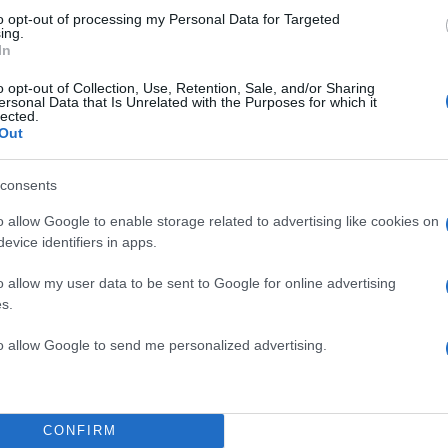
to opt-out of processing my Personal Data for Targeted
ing.
In
o opt-out of Collection, Use, Retention, Sale, and/or Sharing
ersonal Data that Is Unrelated with the Purposes for which it
lected.
Out
consents
o allow Google to enable storage related to advertising like cookies on
evice identifiers in apps.
 νεκρούς στο Βέλγιο / REUTERS / Bart Biesemans
o allow my user data to be sent to Google for online advertising
s.
to allow Google to send me personalized advertising.
ο «γιατί» πίσω από την τραγωδία με 
Βέλγιο
CONFIRM