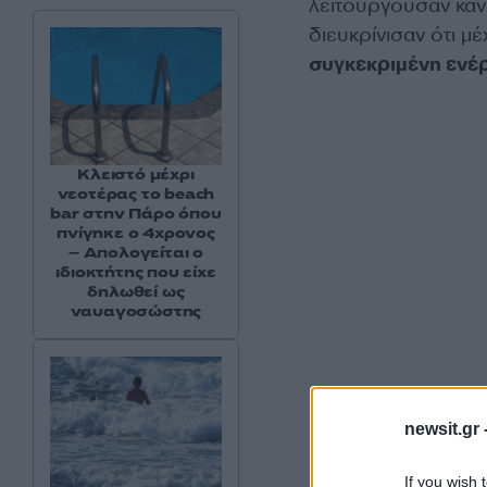
λειτουργούσαν κανο
διευκρίνισαν ότι μέ
συγκεκριμένη ενέ
Κλειστό μέχρι
νεοτέρας το beach
bar στην Πάρο όπου
πνίγηκε ο 4χρονος
– Απολογείται ο
ιδιοκτήτης που είχε
δηλωθεί ως
ναυαγοσώστης
newsit.gr 
Τι συνέβη στον οδη
ερώτημα που απασχ
If you wish 