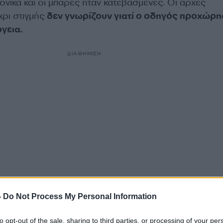
νικά και οι μπάρες ήταν κατεβασμένες. Οι αρχές
χρι στιγμής
δεν γνωρίζουν γιατί ο οδηγός προχώρη
ργεια.
ΔΙΑΦΗΜΙΣΗ
-
Do Not Process My Personal Information
γό του σχολικού πριν το φρικτό δυστύχημα;
Αυτό ειν
ολεί τις Αρχές στο Βέλγιο.
to opt-out of the sale, sharing to third parties, or processing of your per