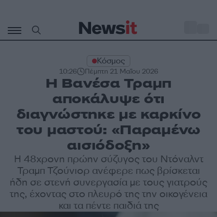
Μετάβαση
σε
o
29
περιεχόμενο
Κόσμος
10:26
Πέμπτη 21 Μαΐου 2026
Η Βανέσα Τραμπ
αποκάλυψε ότι
διαγνώστηκε με καρκίνο
του μαστού: «Παραμένω
αισιόδοξη»
Η 48χρονη πρώην σύζυγος του Ντόναλντ
Τραμπ Τζούνιορ ανέφερε πως βρίσκεται
ήδη σε στενή συνεργασία με τους γιατρούς
της, έχοντας στο πλευρό της την οικογένεια
και τα πέντε παιδιά της