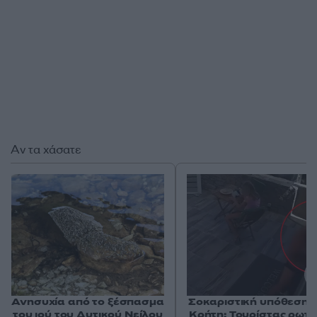
Αν τα χάσατε
Ανησυχία από το ξέσπασμα
Σοκαριστική υπόθεση 
του ιού του Δυτικού Νείλου
Κρήτη: Τουρίστας ρωτ