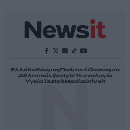
Ελλάδα
Κόσμος
Πολιτική
Οικονομία
Αθλητικά
Lifestyle
Τεχνολογία
Υγεία
Tasteit
Media
Driveit