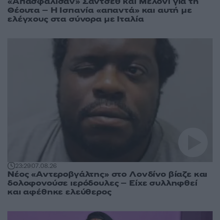
«Απασφάλισαν» Σάντσεθ και Μελόνι για τη
Θέουτα – Η Ισπανία «απαντά» και αυτή με
ελέγχους στα σύνορα με Ιταλία
23:29
07.08.26
Νέος «Αντεροβγάλτης» στο Λονδίνο βίαζε και
δολοφονούσε ιερόδουλες – Είχε συλληφθεί
και αφέθηκε ελεύθερος