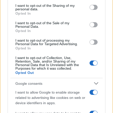
2000 /2000
services and may gather and store information including but
not limited to your visit or usage behaviour. You may click to
I want to opt-out of the Sharing of my
personal data.
Υποβολή σχολίου
grant or deny consent to Google and its third-party tags to
Opted In
use your data for below specified purposes in below Google
consent section.
Όροι Χρήσης
. Το site προστατεύεται από reCAPTCHA, ισχύουν
I want to opt-out of the Sale of my
Πολιτική Απορρήτου
&
Όροι Χρήσης
της Google.
Personal Data.
Opted In
Κόσμος
ΝΤΟΝΑΛΝΤ ΤΡΑΜΠ
I want to opt-out of processing my
Personal Data for Targeted Advertising.
Opted In
Share:
I want to opt-out of Collection, Use,
Retention, Sale, and/or Sharing of my
Ακολουθήστε το Νewsit.gr στο
Google News
και
Personal Data that Is Unrelated with the
ενημερωθείτε πρώτοι για όλη την ειδησεογραφία και τα
Purposes for which it was collected.
τελευταία νέα
της ημέρας
Opted Out
Google consents
I want to allow Google to enable storage
related to advertising like cookies on web or
device identifiers in apps.
Πιο δημοφιλή