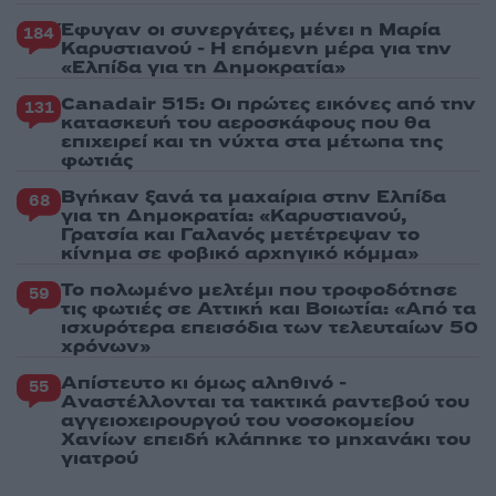
Έφυγαν οι συνεργάτες, μένει η Μαρία
184
Καρυστιανού - Η επόμενη μέρα για την
«Ελπίδα για τη Δημοκρατία»
Canadair 515: Οι πρώτες εικόνες από την
131
κατασκευή του αεροσκάφους που θα
επιχειρεί και τη νύχτα στα μέτωπα της
φωτιάς
Βγήκαν ξανά τα μαχαίρια στην Ελπίδα
68
για τη Δημοκρατία: «Καρυστιανού,
Γρατσία και Γαλανός μετέτρεψαν το
κίνημα σε φοβικό αρχηγικό κόμμα»
Το πολωμένο μελτέμι που τροφοδότησε
59
τις φωτιές σε Αττική και Βοιωτία: «Από τα
ισχυρότερα επεισόδια των τελευταίων 50
χρόνων»
Απίστευτο κι όμως αληθινό -
55
Aναστέλλονται τα τακτικά ραντεβού του
αγγειοχειρουργού του νοσοκομείου
Χανίων επειδή κλάπηκε το μηχανάκι του
γιατρού