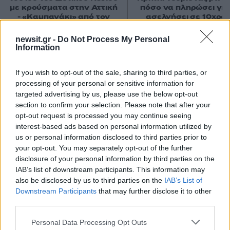
με κρούσματα στην Αττική
πόσο να πληρώσει για
- «Καμπανάκι» από τον
ασελγήσει σε 10χρο
Ιατρικό Σύλλογο Αθηνών
κορίτσι - Το παιδί καθ
για την προστασία της
αμέριμνο σε αυλή
newsit.gr -
Do Not Process My Personal
δημόσιας υγείας
επιχείρησης
Information
If you wish to opt-out of the sale, sharing to third parties, or
Σχόλια
processing of your personal or sensitive information for
targeted advertising by us, please use the below opt-out
section to confirm your selection. Please note that after your
opt-out request is processed you may continue seeing
interest-based ads based on personal information utilized by
Σχολίασε εδώ
us or personal information disclosed to third parties prior to
your opt-out. You may separately opt-out of the further
disclosure of your personal information by third parties on the
IAB’s list of downstream participants. This information may
50 /50
also be disclosed by us to third parties on the
IAB’s List of
Downstream Participants
that may further disclose it to other
third parties.
Please note that this website/app uses one or more Google
Personal Data Processing Opt Outs