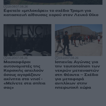
18:08
07.08.26
Εφετείο «μπλοκάρει» το σχέδιο Τραμπ για
κατασκευή αίθουσας χορού στον Λευκό Οίκο
16:20
07.08.26
15:22
07.08.26
Μασκοφόροι
Ισπανία: Αγώνας για
αυτονομιστές της
την ταυτοποίηση των
Κορσικής απειλούν
νεκρών μεταναστών
όσους αγοράζουν
στη Θέουτα – Σχέδιο
ακίνητα στο νησί -
για μεταφορά
«Μείνετε στα σπίτια
ανηλίκων στην
σας»
ηπειρωτική χώρα