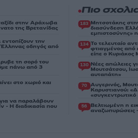
Πιο σχολι
 ταξίδι στην Αράχωβα
Μητσοτάκης στη
183
άνατο της Βρετανίδας
διασύνδεση Ελλ
εμπιστοσύνης» η
α εντοπίζουν την
Το τελευταίο αν
134
ε Έλληνας οδηγός από
φτιαγμένος από 
είπε ο Κυριάκος
κρυβε τη σορό του
Νέες απώλειες γ
130
ούμε πάνω από 3
Μουτσάτσου, Ιωα
αυταπάτη»
ίνει στο χωριό και
Αυγερινός, Μουτ
70
Καρυστιανού: «Δ
«συγκεντρωτικό
 για να παραλάβουν
Βελτιωμένη η εικ
ν - Η διαδικασία που
56
αναζωπυρώσεις –