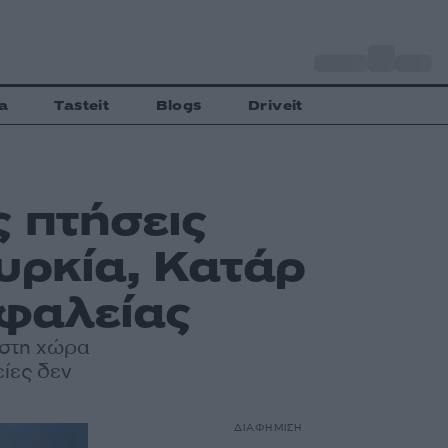
o
Αθήνα
30
C
a
Tasteit
Blogs
Driveit
 πτήσεις
υρκία, Κατάρ
σφαλείας
 στη χώρα
είες δεν
ΔΙΑΦΗΜΙΣΗ