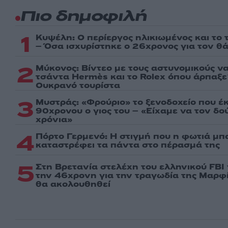
Πιο δημοφιλή
1
Κυψέλη: Ο περίεργος ηλικιωμένος και το
– Όσα ισχυρίστηκε ο 26χρονος για τον θ
2
Μύκονος: Βίντεο με τους αστυνομικούς ν
τσάντα Hermès και το Rolex όπου άρπαξ
Ουκρανό τουρίστα
3
Μυστράς: «Φρούριο» το ξενοδοχείο που έ
90χρονου ο γιος του – «Είχαμε να τον δ
χρόνια»
4
Πόρτο Γερμενό: Η στιγμή που η φωτιά μπα
καταστρέφει τα πάντα στο πέρασμά της
5
Στη Βρετανία στελέχη του ελληνικού FBI
την 46χρονη για την τραγωδία της Μαρφί
θα ακολουθηθεί