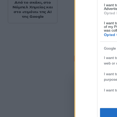
Από το σκάκι, στο
I want 
Νόμπελ Χημείας και
Advertis
στο «τιμόνι» της AI
Opted 
της Google
I want t
of my P
was col
Opted 
Google 
Σχόλι
I want t
web or d
I want t
purpose
I want 