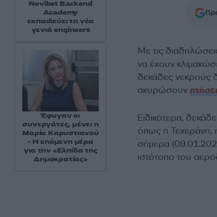
Novibet Backend
Academy
Προ
εκπαιδεύει τη νέα
γενιά engineers
Με τις διαδηλώσει
να έχουν κλιμακώσε
δεκάδες νεκρούς δ
ακυρώσουν
πτήσε
Έφυγαν οι
Ειδικότερα, δεκάδε
συνεργάτες, μένει η
όπως η Τεχεράνη, η
Μαρία Καρυστιανού
- Η επόμενη μέρα
σήμερα (09.01.202
για την «Ελπίδα της
ιστότοπο του αερο
Δημοκρατίας»