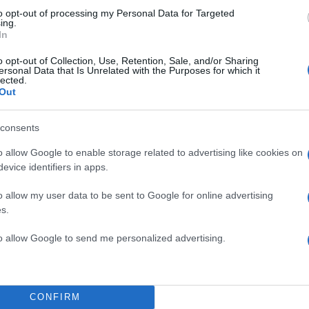
to opt-out of processing my Personal Data for Targeted
ing.
In
o opt-out of Collection, Use, Retention, Sale, and/or Sharing
ersonal Data that Is Unrelated with the Purposes for which it
lected.
Out
consents
α
o allow Google to enable storage related to advertising like cookies on
evice identifiers in apps.
o allow my user data to be sent to Google for online advertising
s.
Σχολίασε εδώ
to allow Google to send me personalized advertising.
50
CONFIRM