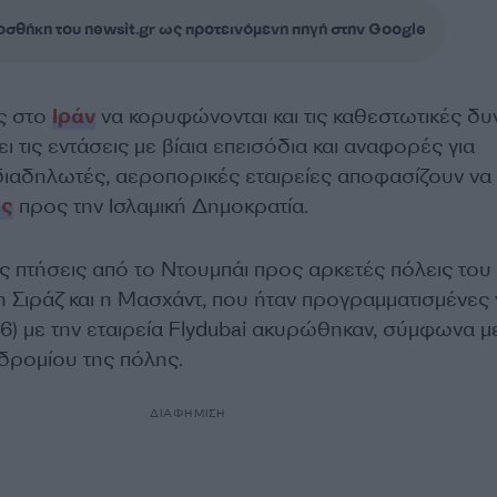
σθήκη του newsit.gr ως προτεινόμενη πηγή στην Google
ς στο
Ιράν
να κορυφώνονται και τις καθεστωτικές δυ
ι τις εντάσεις με βίαια επεισόδια και αναφορές για
ιαδηλωτές, αεροπορικές εταιρείες αποφασίζουν να
ις
προς την Ισλαμική Δημοκρατία.
ς πτήσεις από το Ντουμπάι προς αρκετές πόλεις του 
 Σιράζ και η Μασχάντ, που ήταν προγραμματισμένες 
6) με την εταιρεία Flydubai ακυρώθηκαν, σύμφωνα μ
δρομίου της πόλης.
ΔΙΑΦΗΜΙΣΗ