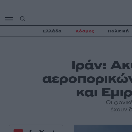
Μετάβαση
σε
περιεχόμενο
Ελλάδα
Κόσμος
Πολιτική
Ιράν: Α
αεροπορικών
και Εμι
Οι φονικ
έχουν δ