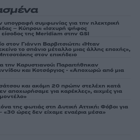
ασμένα
ν υπογραφή συμφωνίας για την ηλεκτρική
άδας – Κύπρου: «Ισχυρή ψήφος
 είσοδος της Meridiam στην GSI
τίο στον Γιάννη Βαρβιτσιώτη: «Ήταν
εκείνο το σπάνιο μέταλλο μιας άλλης εποχής»,
 Μητσοτάκης στον επικήδειο
ια την Καρυστιανού: Παραιτήθηκαν
ννίδου και Κοτσόργιος - «Αποχωρώ από μια
σάτσου και ακόμη 20 πρώην στελέχη κατά
εν αποχωρήσαμε για καρέκλες», αιχμές για
 μοντέλο»
όνα της φωτιάς στη Δυτική Αττική: Φόβοι για
 «30 ώρες δεν είχαμε εναέρια μέσα»