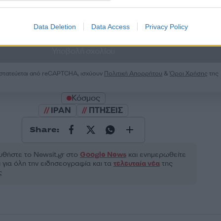
Data Deletion
Data Access
Privacy Policy
2000 /
Υποβολή σχολίου
ροστατεύεται από reCAPTCHA, ισχύουν
Πολιτική Απορρήτου
&
Όροι Χρήσης
της
Κόσμος
ΙΡΑΝ
ΠΤΗΣΕΙΣ
Share:
θήστε το Νewsit.gr στο
Google News
και ενημερωθείτε
 για όλη την ειδησεογραφία και τα
τελευταία νέα
της
ς