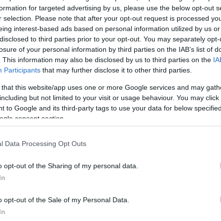
formation for targeted advertising by us, please use the below opt-out s
i επιβεβαίωσε με ανακοίνωσή της ότι οι προγραμματι
r selection. Please note that after your opt-out request is processed y
2026) πτήσεις της προς το Ιράν ακυρώθηκαν, ενώ
eing interest-based ads based on personal information utilized by us or
disclosed to third parties prior to your opt-out. You may separately opt-
συνεχίσει να παρακολουθεί την κατάσταση
» και θα
losure of your personal information by third parties on the IAB’s list of
ογα το πρόγραμμα των πτήσεών της χωρίς να εξηγή
. This information may also be disclosed by us to third parties on the
IA
ς σημερινές ακυρώσεις.
Participants
that may further disclose it to other third parties.
 that this website/app uses one or more Google services and may gath
υ Ντουμπάι δεν ανέφερε τον λόγο των ακυρώσεων,
including but not limited to your visit or usage behaviour. You may click 
 to Google and its third-party tags to use your data for below specifi
026)
έχει αναφερθεί στο Ιράν διακοπή της πρόσβα
ogle consent section.
θώς οι αρχές προσπαθούν
να περιορίσουν τις
υ ξέσπασαν στη χώρα πριν από 13 ημέρες
.
l Data Processing Opt Outs
ΔΙΑΦΗΜΙΣΗ
o opt-out of the Sharing of my personal data.
In
o opt-out of the Sale of my Personal Data.
In