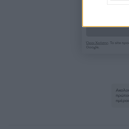
Όροι Χρήσης
. Το site π
Google.
Ακολου
πρώτοι
ημέρα