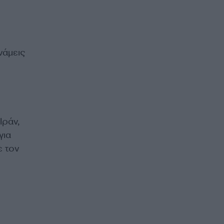
νάμεις
Ιράν,
για
ε τον