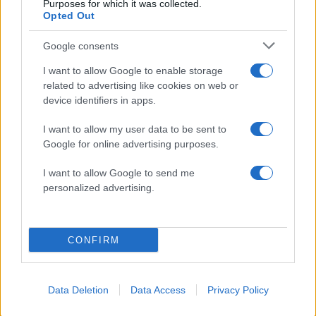
Purposes for which it was collected.
Opted Out
Google consents
Πώς η Πυροσβεστική
Τραγωδία στην Πάρο
διέσωσε ανθρώπινες ζωές
4χρονος βρέθηκε νεκ
I want to allow Google to enable storage
από την καταστροφική
σε πισίνα
related to advertising like cookies on web or
φωτιά στην Αττικοβοιωτία
device identifiers in apps.
– Πάνω από 250 άτομα
απομακρύνθηκαν διά
I want to allow my user data to be sent to
θαλάσσης
Google for online advertising purposes.
Σχόλια
I want to allow Google to send me
personalized advertising.
CONFIRM
Σχολίασε εδώ
Data Deletion
Data Access
Privacy Policy
50 /50