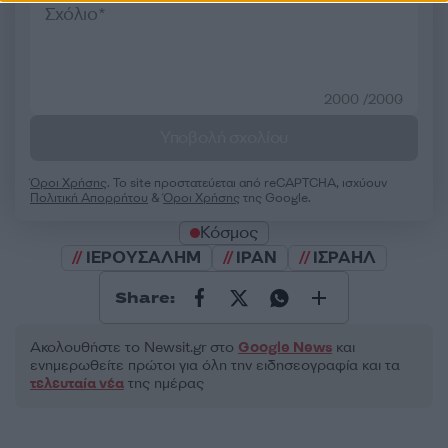
2000 /2000
Υποβολή σχολίου
Όροι Χρήσης
. Το site προστατεύεται από reCAPTCHA, ισχύουν
Πολιτική Απορρήτου
&
Όροι Χρήσης
της Google.
Κόσμος
ΙΕΡΟΥΣΑΛΗΜ
ΙΡΑΝ
ΙΣΡΑΗΛ
Share:
Ακολουθήστε το Νewsit.gr στο
Google News
και
ενημερωθείτε πρώτοι για όλη την ειδησεογραφία και τα
τελευταία νέα
της ημέρας