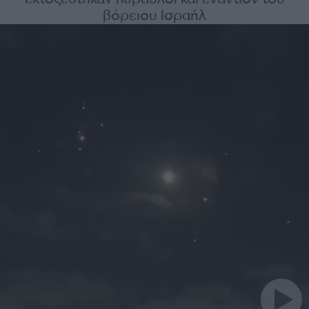
βόρειου Ισραήλ