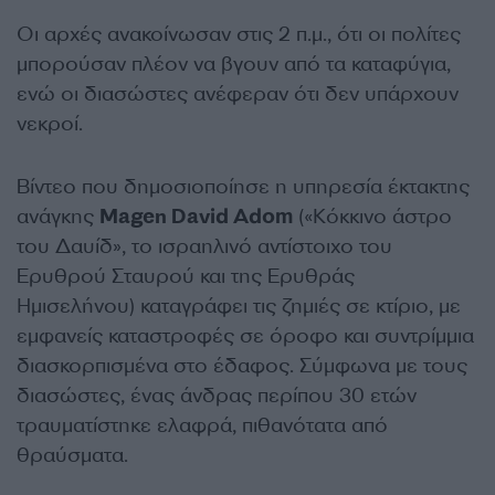
Οι αρχές ανακοίνωσαν στις 2 π.μ., ότι οι πολίτες
μπορούσαν πλέον να βγουν από τα καταφύγια,
ενώ οι διασώστες ανέφεραν ότι δεν υπάρχουν
νεκροί.
Βίντεο που δημοσιοποίησε η υπηρεσία έκτακτης
ανάγκης
Magen David Adom
(«Κόκκινο άστρο
του Δαυίδ», το ισραηλινό αντίστοιχο του
Ερυθρού Σταυρού και της Ερυθράς
Ημισελήνου) καταγράφει τις ζημιές σε κτίριο, με
εμφανείς καταστροφές σε όροφο και συντρίμμια
διασκορπισμένα στο έδαφος. Σύμφωνα με τους
διασώστες, ένας άνδρας περίπου 30 ετών
τραυματίστηκε ελαφρά, πιθανότατα από
θραύσματα.