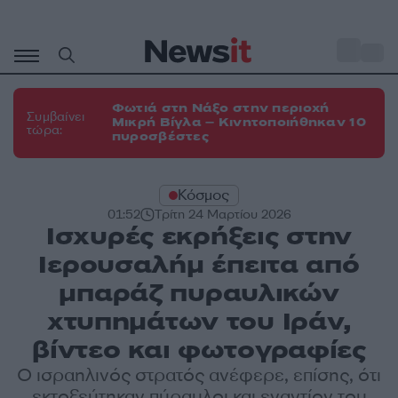
Μετάβαση
σε
o
35
περιεχόμενο
Φωτιά στη Νάξο στην περιοχή
Συμβαίνει
Μικρή Βίγλα – Κινητοποιήθηκαν 10
τώρα:
πυροσβέστες
Κόσμος
01:52
Τρίτη 24 Μαρτίου 2026
Ισχυρές εκρήξεις στην
Ιερουσαλήμ έπειτα από
μπαράζ πυραυλικών
χτυπημάτων του Ιράν,
βίντεο και φωτογραφίες
Ο ισραηλινός στρατός ανέφερε, επίσης, ότι
εκτοξεύτηκαν πύραυλοι και εναντίον του