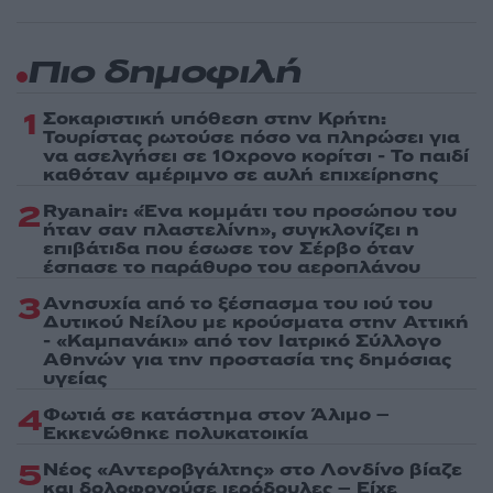
Πιο δημοφιλή
1
Σοκαριστική υπόθεση στην Κρήτη:
Τουρίστας ρωτούσε πόσο να πληρώσει για
να ασελγήσει σε 10χρονο κορίτσι - Το παιδί
καθόταν αμέριμνο σε αυλή επιχείρησης
2
Ryanair: «Ένα κομμάτι του προσώπου του
ήταν σαν πλαστελίνη», συγκλονίζει η
επιβάτιδα που έσωσε τον Σέρβο όταν
έσπασε το παράθυρο του αεροπλάνου
3
Ανησυχία από το ξέσπασμα του ιού του
Δυτικού Νείλου με κρούσματα στην Αττική
- «Καμπανάκι» από τον Ιατρικό Σύλλογο
Αθηνών για την προστασία της δημόσιας
υγείας
4
Φωτιά σε κατάστημα στον Άλιμο –
Εκκενώθηκε πολυκατοικία
5
Νέος «Αντεροβγάλτης» στο Λονδίνο βίαζε
και δολοφονούσε ιερόδουλες – Είχε