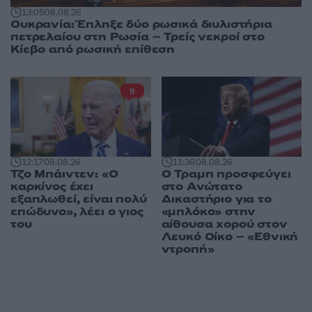
13:05
08.08.26
Ουκρανία: Έπληξε δύο ρωσικά διυλιστήρια
πετρελαίου στη Ρωσία – Τρείς νεκροί στο
Κίεβο από ρωσική επίθεση
9
12:17
08.08.26
11:36
08.08.26
Τζο Μπάιντεν: «Ο
Ο Τραμπ προσφεύγει
καρκίνος έχει
στο Ανώτατο
εξαπλωθεί, είναι πολύ
Δικαστήριο για το
επώδυνο», λέει ο γιος
«μπλόκο» στην
του
αίθουσα χορού στον
Λευκό Οίκο – «Εθνική
ντροπή»