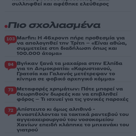
συλληφθεί και αφέθηκε ελεύθερος
Πιο σχολιασμένα
Marfin: Η 46χρονη πήρε προθεσμία για
103
να απολογηθεί την Τρίτη – «Είναι αθώα,
συμμετείχε στη διαδήλωση όπως και
100.000 άτομα»
Βγήκαν ξανά τα μαχαίρια στην Ελπίδα
94
για τη Δημοκρατία: «Καρυστιανού,
Γρατσία και Γαλανός μετέτρεψαν το
κίνημα σε φοβικό αρχηγικό κόμμα»
Μεταφορές χρημάτων: Πότε μπορεί να
73
θεωρηθούν δωρεές και να επιβληθεί
φόρος – Τι ισχυεί για τις γονικές παροχές
Απίστευτο κι όμως αληθινό -
72
Aναστέλλονται τα τακτικά ραντεβού του
αγγειοχειρουργού του νοσοκομείου
Χανίων επειδή κλάπηκε το μηχανάκι του
γιατρού