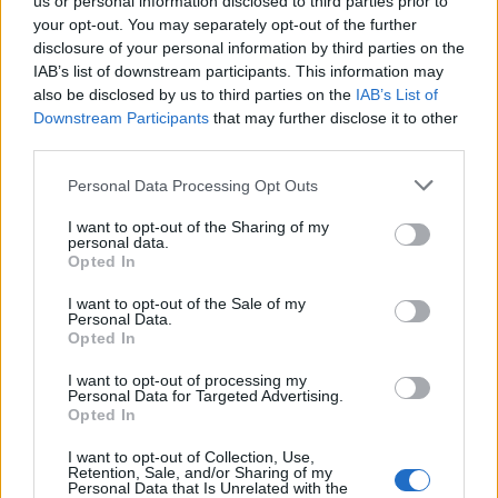
us or personal information disclosed to third parties prior to
ΔΙΑΦΗΜΙΣΗ
your opt-out. You may separately opt-out of the further
disclosure of your personal information by third parties on the
IAB’s list of downstream participants. This information may
also be disclosed by us to third parties on the
IAB’s List of
Downstream Participants
that may further disclose it to other
third parties.
Please note that this website/app uses one or more Google
Personal Data Processing Opt Outs
services and may gather and store information including but
not limited to your visit or usage behaviour. You may click to
I want to opt-out of the Sharing of my
personal data.
grant or deny consent to Google and its third-party tags to
Opted In
use your data for below specified purposes in below Google
consent section.
I want to opt-out of the Sale of my
Personal Data.
Opted In
Αν τα χάσατε
I want to opt-out of processing my
Personal Data for Targeted Advertising.
Opted In
I want to opt-out of Collection, Use,
Retention, Sale, and/or Sharing of my
Personal Data that Is Unrelated with the