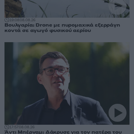
19:08
08.08.26
Βουλγαρία: Drone με πυρομαχικά εξερράγη
κοντά σε αγωγό φυσικού αερίου
17:57
08.08.26
Άντι Μπέρναμ: Δάκρυσε για τον πατέρα του