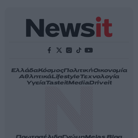
Ελλάδα
Κόσμος
Πολιτική
Οικονομία
Αθλητικά
Lifestyle
Τεχνολογία
Υγεία
Tasteit
Media
Driveit
Πρωτοσέλιδα
Γνώμη
Melas Blog