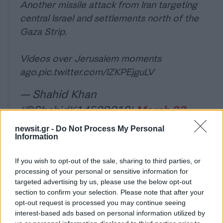
Another missile attack from Iran targeting
central Israel and settlements north of the
Gaza Strip.
Videos over Jerusalem moments
ago.
pic.twitter.com/IZKPEjguLV
— Shahid Khan
(@ShahidK14509018)
March 23,
2026
newsit.gr -
Do Not Process My Personal
Information
If you wish to opt-out of the sale, sharing to third parties, or
processing of your personal or sensitive information for
targeted advertising by us, please use the below opt-out
Διασώστες έσπευσαν σε περιοχή όπου
section to confirm your selection. Please note that after your
opt-out request is processed you may continue seeing
αναφέρθηκε πυραυλικό πλήγμα.
interest-based ads based on personal information utilized by