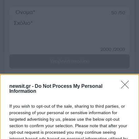
50 /50
2000 /2000
Υποβολή σχολίου
Όροι Χρήσης
. Το site προστατεύεται από reCAPTCHA, ισχύουν
Πολιτική Απορρήτου
&
Όροι Χρήσης
της Google.
newsit.gr -
Do Not Process My Personal
Κόσμος
Information
ΛΕΤΟΝΙΑ
ΠΡΩΘΥΠΟΥΡΓΟΣ
If you wish to opt-out of the sale, sharing to third parties, or
Share:
processing of your personal or sensitive information for
targeted advertising by us, please use the below opt-out
section to confirm your selection. Please note that after your
Ακολουθήστε το Νewsit.gr στο
Google News
και
ενημερωθείτε πρώτοι για όλη την ειδησεογραφία και τα
opt-out request is processed you may continue seeing
τελευταία νέα
της ημέρας
interest-based ads based on personal information utilized by