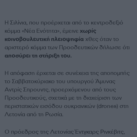
Η Σιλίνια, που προέρχεται από το κεντροδεξιό
κόμμα «Νέα Ενότητα», έμεινε
χωρίς
κοινοβουλευτική πλειοψηφία
χθες όταν το
αριστερό κόμμα των Προοδευτικών δήλωσε ότι
αποσύρει τη στήριξη του.
Η απόφαση έρχεται σε συνέχεια της αποπομπής
το Σαββατοκύριακο του υπουργού Άμυνας
Αντρίς Σπρουντς, προερχόμενου από τους
Προοδευτικούς, σχετικά με τη διαχείριση των
περιστατικών εισόδου ουκρανικών (drones) στη
Λετονία από τη Ρωσία.
Ο πρόεδρος της Λετονίας Έντγκαρς Ρινκέβιτς,