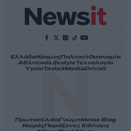
Ελλάδα
Κόσμος
Πολιτική
Οικονομία
Αθλητικά
Lifestyle
Τεχνολογία
Υγεία
Tasteit
Media
Driveit
Πρωτοσέλιδα
Γνώμη
Melas Blog
Καιρός
Παράξενες Ειδήσεις