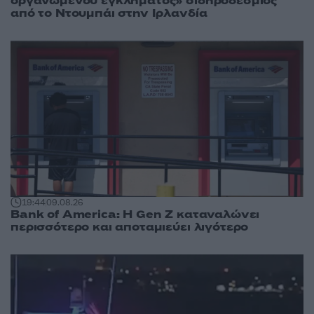
οργανωμένου εγκλήματος» σιδηροδέσμιος
από το Ντουμπάι στην Ιρλανδία
19:44
09.08.26
Bank of America: Η Gen Z καταναλώνει
περισσότερο και αποταμιεύει λιγότερο