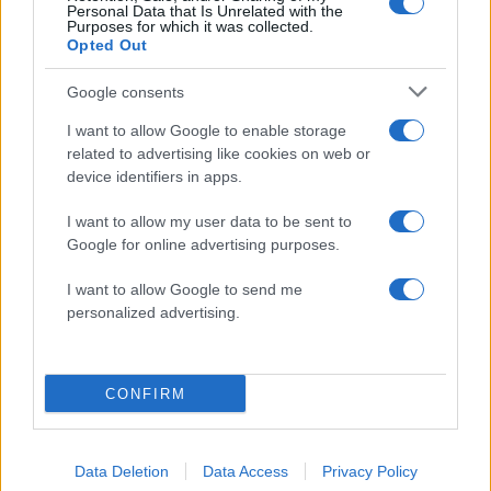
Personal Data that Is Unrelated with the
5
Ο δημοσιογράφος Βασίλης Τσεκούρας
Purposes for which it was collected.
ανακοίνωσε ότι παντρεύεται τη σύντροφό
Opted Out
του, Γωγώ Μπαλή
Google consents
I want to allow Google to enable storage
Πιο σχολιασμένα
related to advertising like cookies on web or
device identifiers in apps.
Στην Κρήτη ο Κυριάκος Μητσοτάκης,
116
συνεχίζει τις ολιγοήμερες διακοπές του –
Πού βρέθηκε το Σάββατο
I want to allow my user data to be sent to
Google for online advertising purposes.
Το οικονομικό πρόγραμμα της ΕΛΑΣ που
90
θα παρουσιάσει ο Αλέξης Τσίπρας στη
I want to allow Google to send me
Θεσσαλονίκη: Σχέδιο τετραετίας
personalized advertising.
ΕΛΑΣ: Ο Αλέξης Δέδες ο πρώτος
79
υποψήφιος βουλευτής του κόμματος –
Από τα διοικητικά της ΑΕΚ στην πολιτική
σκηνή
CONFIRM
Σούπερ μάρκετ: Νέες μειώσεις τιμών –
78
916 προϊόντα στην εθνική πρωτοβουλία,
ανάμεσά τους 130 σχολικά
Data Deletion
Data Access
Privacy Policy