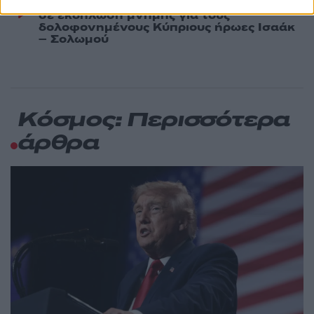
Ο Φειδίας Παναγιώτου πήγε με σορτσάκι
72
σε εκδήλωση μνήμης για τους
δολοφονημένους Κύπριους ήρωες Ισαάκ
– Σολωμού
Κόσμος: Περισσότερα
άρθρα