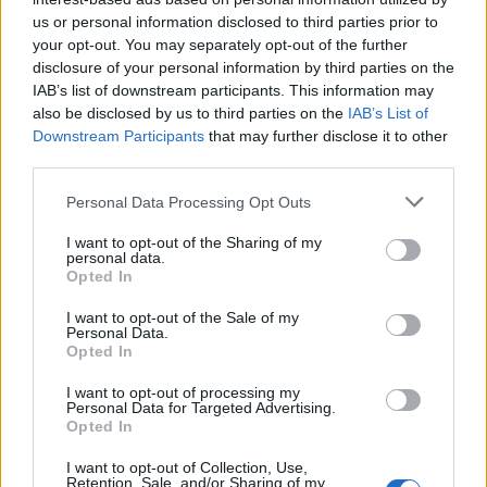
us or personal information disclosed to third parties prior to
your opt-out. You may separately opt-out of the further
disclosure of your personal information by third parties on the
IAB’s list of downstream participants. This information may
also be disclosed by us to third parties on the
IAB’s List of
Πιο δημοφιλή
Downstream Participants
that may further disclose it to other
third parties.
1
Μετέτρεψαν το Σαρακήνικο της Μήλου σε
Please note that this website/app uses one or more Google
ελικοδρόμιο – «Πάρκαραν» το ελικόπτερο
Personal Data Processing Opt Outs
τους για να κάνουν μπάνιο
services and may gather and store information including but
not limited to your visit or usage behaviour. You may click to
I want to opt-out of the Sharing of my
2
Μπρίτνεϊ Σπίαρς: Έκανε αποτυχημένο
personal data.
grant or deny consent to Google and its third-party tags to
μπότοξ και ανέβασε στο Instagram την
Opted In
use your data for below specified purposes in below Google
εμπειρία της
consent section.
I want to opt-out of the Sale of my
3
Πάρος: «Αν ήταν κάποιος πάνω από την
Personal Data.
πισίνα, δε θα είχα θρηνήσει το παιδί μου» –
Opted In
Η σπαρακτική περιγραφή του πατέρα και
τα κενά στους ισχυρισμούς του ιδιοκτήτη
I want to opt-out of processing my
του beach bar
Personal Data for Targeted Advertising.
Opted In
4
Γιάννης Παπαμιχαήλ: «Η απαγόρευση
αφορά στη χρήση της εικόνας και της
I want to opt-out of Collection, Use,
φωνής της Αλίκης Βουγιουκλάκη μέσω AI»
Retention, Sale, and/or Sharing of my