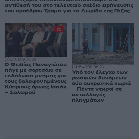
αντίθεσή του στο τελευταίο σχέδιο ειρήνευσης
του προέδρου Τραμπ για τη Λωρίδα της Γάζας
72
17:01
09.08.26
Ο Φειδίας Παναγιώτου
15:49
09.08.26
πήγε με σορτσάκι σε
Υπό τον έλεγχο των
εκδήλωση μνήμης για
ρωσικών δυνάμεων
τους δολοφονημένους
δύο ουκρανικά χωριά
Κύπριους ήρωες Ισαάκ
– Πέντε νεκροί σε
– Σολωμού
ανταλλαγές
πληγμάτων