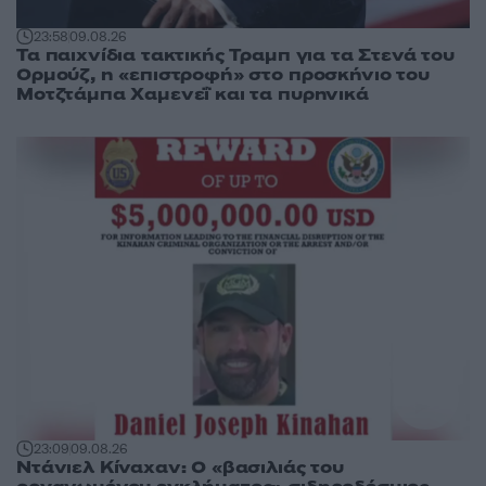
23:58
09.08.26
Τα παιχνίδια τακτικής Τραμπ για τα Στενά του
Ορμούζ, η «επιστροφή» στο προσκήνιο του
Μοτζτάμπα Χαμενεΐ και τα πυρηνικά
23:09
09.08.26
Ντάνιελ Κίναχαν: Ο «βασιλιάς του