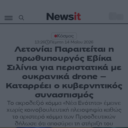
Μετάβαση
σε
o
27
περιεχόμενο
Κόσμος
13:26
Πέμπτη 14 Μαΐου 2026
Λετονία: Παραιτείται η
πρωθυπουργός Εβίκα
Σιλίνια για περιστατικά με
ουκρανικά drone –
Καταρρέει ο κυβερνητικός
συνασπισμός
Το ακροδεξιό κόμμα «Νέα Ενότητα» έμεινε
χωρίς κοινοβουλευτική πλειοψηφία καθώς
το αριστερό κόμμα των Προοδευτικών
δήλωσε ότι αποσύρει τη στήριξη του