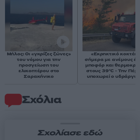
Μήλος: Οι «γκρίζες ζώνες»
«Εκρηκτικό κοκτέιλ
του νόμου για την
σήμερα με ανέμους έω
προσγείωση του
μποφόρ και θερμοκρα
ελικοπτέρου στο
στους 39°C - Την Πέμ
Σαρακήνικο
υποχωρεί ο υδράργυ
Σχόλια
Σχολίασε εδώ