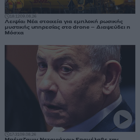
18:12
09.08.26
Λειψία: Νέα στοιχεία για εμπλοκή ρωσικής
μυστικής υπηρεσίας στο drone – Διαψεύδει η
Μόσχα
17:31
09.08.26
Μπέντζαμιν Νετανιάχου: Επανέλαβε την