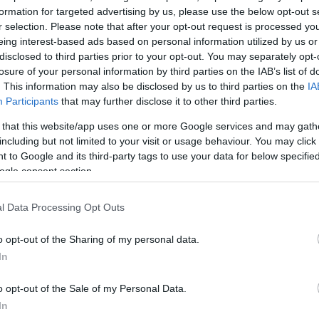
formation for targeted advertising by us, please use the below opt-out s
ών αγροτικών προϊόντων.
r selection. Please note that after your opt-out request is processed y
eing interest-based ads based on personal information utilized by us or
disclosed to third parties prior to your opt-out. You may separately opt-
έρεται στη σύνοψη του Λευκού Οίκου για τη συνάντη
losure of your personal information by third parties on the IAB’s list of
 ο
Σι προειδοποίησε τον Τραμπ πως το συγκεκριμέ
. This information may also be disclosed by us to third parties on the
IA
φέρει σε σύγκρουση τις 2 χώρες.
Participants
that may further disclose it to other third parties.
 that this website/app uses one or more Google services and may gath
ΔΙΑΦΗΜΙΣΗ
including but not limited to your visit or usage behaviour. You may click 
 to Google and its third-party tags to use your data for below specifi
ogle consent section.
l Data Processing Opt Outs
o opt-out of the Sharing of my personal data.
In
o opt-out of the Sale of my Personal Data.
In