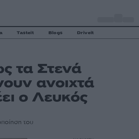
o
Αθήνα
30
C
a
Tasteit
Blogs
Driveit
ς τα Στενά
νουν ανοιχτά
ει ο Λευκός
οποίηση του