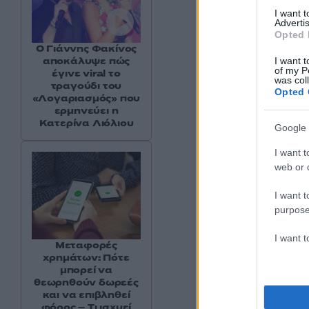
I want 
Advertis
Opted 
Ο Γιάννης Φακίνος
αποκάλυψε πώς
I want t
of my P
έγινε viral το
was col
τραγούδι του
Opted 
«Λογαριασμός» που
ερμηνεύει η
Κατερίνα Λιόλιου
Google 
I want t
web or d
I want t
purpose
I want 
Μεταφορές
χρημάτων: Πότε
μπορεί να
Παρ’ όλ’ αυτά και 
θεωρηθούν δωρεές
με τον Λευκό Οίκο 
και να επιβληθεί
φόρος – Τι ισχυεί