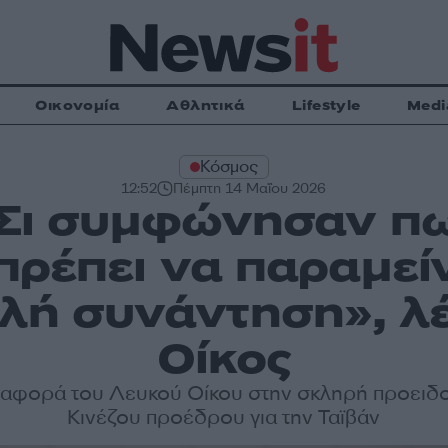
Οικονομία
Αθλητικά
Lifestyle
Medi
Κόσμος
12:52
Πέμπτη 14 Μαΐου 2026
 Σι συμφώνησαν πω
πρέπει να παραμεί
αλή συνάντηση», λέ
Οίκος
αφορά του Λευκού Οίκου στην σκληρή προειδ
Κινέζου προέδρου για την Ταϊβάν