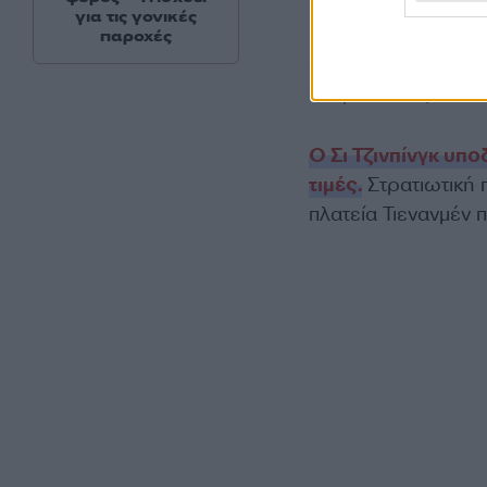
για τις γονικές
«Ο πρόεδρος Τραμπ 
παροχές
δύο μέρη συζήτησα
ανάμεσα στις δύο 
Ο Σι Τζινπίνγκ υπ
τιμές.
Στρατιωτική 
πλατεία Τιενανμέν 