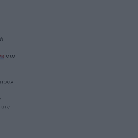
κό
γκ
στο
νησαν
ο
 της