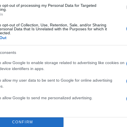
to opt-out of processing my Personal Data for Targeted
ing.
In
o opt-out of Collection, Use, Retention, Sale, and/or Sharing
ersonal Data that Is Unrelated with the Purposes for which it
lected.
Out
consents
o allow Google to enable storage related to advertising like cookies on
evice identifiers in apps.
o allow my user data to be sent to Google for online advertising
s.
to allow Google to send me personalized advertising.
οι δύο ηγέτες έστειλαν μήνυμα ενότητας και συνεργασ
να σχολιάζει πως η συνάντηση τους ήταν «καλή».
CONFIRM