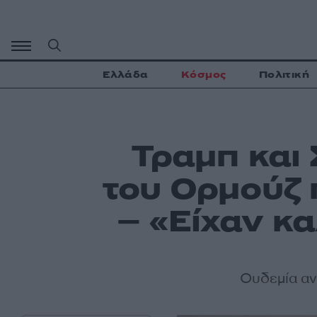
Μετάβαση
σε
περιεχόμενο
Ελλάδα
Κόσμος
Πολιτική
Τραμπ και
του Ορμούζ 
– «Είχαν κ
Ουδεμία αν