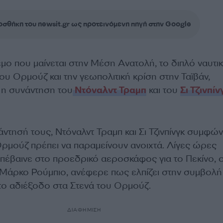
σθήκη του newsit.gr ως προτεινόμενη πηγή στην Google
μο που μαίνεται στην Μέση Ανατολή, το διπλό ναυτι
ου Ορμούζ και την γεωπολιτική κρίση στην Ταϊβάν,
 η συνάντηση του
Ντόναλντ Τραμπ
και του
Σι Τζινπίν
ντησή τους, Ντόναλντ Τραμπ και Σι Τζινπίνγκ συμφώ
Ορμούζ πρέπει να παραμείνουν ανοιχτά. Λίγες ώρες
επέβαινε στο προεδρικό αεροσκάφος για το Πεκίνο, 
Μάρκο Ρούμπιο, ανέφερε πως ελπίζει στην συμβολή
 το αδιέξοδο στα Στενά του Ορμούζ.
ΔΙΑΦΗΜΙΣΗ