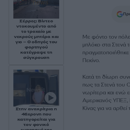
Προ
Σέρρες: Βίντεο
ντοκουμέντο από
το τροχαίο με
Με φόντο τον πόλε
νεκρούς μητέρα και
γιο – Ο οδηγός του
μπλόκο στα Στενά τ
φορτηγού
πραγματοποιήθηκε
κατέγραψε τη
σύγκρουση
Πεκίνο.
Κατά τη δίωρη συνά
πως τα Στενά του 
νωρίτερα και ενώ 
Αμερικανός ΥΠΕΞ, 
Κίνας για να αρθεί
Στην ανακρίτρια η
46χρονη που
κατηγορείται για
τον φονικό
εμπρησμό της