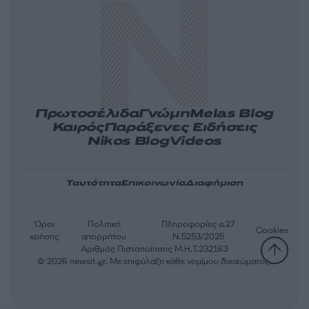
Πρωτοσέλιδα
Γνώμη
Melas Blog
Καιρός
Παράξενες Ειδήσεις
Nikos Blog
Videos
Ταυτότητα
Επικοινωνία
Διαφήμιση
Όροι
Πολιτική
Πληροφορίες α.27
Cookies
χρήσης
απορρήτου
Ν.5253/2025
Αριθμός Πιστοποίησης Μ.Η.Τ.232163
© 2026 newsit.gr. Με επιφύλαξη κάθε νομίμου δικαιώματος.