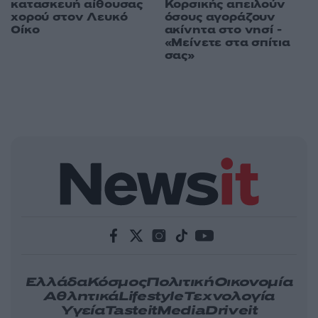
κατασκευή αίθουσας
Κορσικής απειλούν
χορού στον Λευκό
όσους αγοράζουν
Οίκο
ακίνητα στο νησί -
«Μείνετε στα σπίτια
σας»
Ελλάδα
Κόσμος
Πολιτική
Οικονομία
Αθλητικά
Lifestyle
Τεχνολογία
Υγεία
Tasteit
Media
Driveit