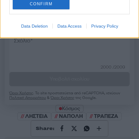
CONFIRM
Σχολίασε εδώ
Data Deletion
Data Access
Privacy Policy
50 /50
2000 /2000
Υποβολή σχολίου
Όροι Χρήσης
. Το site προστατεύεται από reCAPTCHA, ισχύουν
Πολιτική Απορρήτου
&
Όροι Χρήσης
της Google.
Κόσμος
ΛΗΣΤΕΙΑ
ΝΑΠΟΛΗ
ΤΡΑΠΕΖΑ
Share: