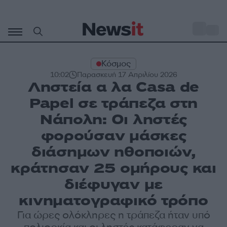
Μετάβαση
σε
o
31
περιεχόμενο
Κόσμος
10:02
Παρασκευή 17 Απριλίου 2026
Ληστεία α λα Casa de
Papel σε τράπεζα στη
Νάπολη: Οι ληστές
φορούσαν μάσκες
διάσημων ηθοποιών,
κράτησαν 25 ομήρους και
διέφυγαν με
κινηματογραφικό τρόπο
Για ώρες ολόκληρες η τράπεζα ήταν υπό