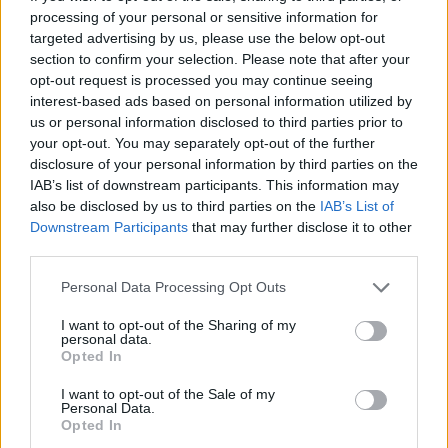
και μέσα από τους υπονόμους της πόλης.
processing of your personal or sensitive information for
targeted advertising by us, please use the below opt-out
section to confirm your selection. Please note that after your
Ακόμα δεν έχει υπολογιστεί το ακριβές ποσό
opt-out request is processed you may continue seeing
που πήραν φεύγοντας.
interest-based ads based on personal information utilized by
us or personal information disclosed to third parties prior to
ΔΙΑΦΗΜΙΣΗ
your opt-out. You may separately opt-out of the further
disclosure of your personal information by third parties on the
IAB’s list of downstream participants. This information may
also be disclosed by us to third parties on the
IAB’s List of
Downstream Participants
that may further disclose it to other
third parties.
Please note that this website/app uses one or more Google
Personal Data Processing Opt Outs
services and may gather and store information including but
not limited to your visit or usage behaviour. You may click to
I want to opt-out of the Sharing of my
personal data.
grant or deny consent to Google and its third-party tags to
Opted In
use your data for below specified purposes in below Google
consent section.
I want to opt-out of the Sale of my
Personal Data.
Opted In
Αν τα χάσατε