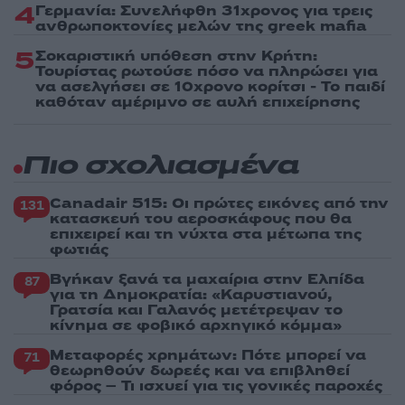
4
Γερμανία: Συνελήφθη 31χρονος για τρεις
ανθρωποκτονίες μελών της greek mafia
5
Σοκαριστική υπόθεση στην Κρήτη:
Τουρίστας ρωτούσε πόσο να πληρώσει για
να ασελγήσει σε 10χρονο κορίτσι - Το παιδί
καθόταν αμέριμνο σε αυλή επιχείρησης
Πιο σχολιασμένα
Canadair 515: Οι πρώτες εικόνες από την
131
κατασκευή του αεροσκάφους που θα
επιχειρεί και τη νύχτα στα μέτωπα της
φωτιάς
Βγήκαν ξανά τα μαχαίρια στην Ελπίδα
87
για τη Δημοκρατία: «Καρυστιανού,
Γρατσία και Γαλανός μετέτρεψαν το
κίνημα σε φοβικό αρχηγικό κόμμα»
Μεταφορές χρημάτων: Πότε μπορεί να
71
θεωρηθούν δωρεές και να επιβληθεί
φόρος – Τι ισχυεί για τις γονικές παροχές