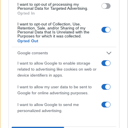
I want to opt-out of processing my
Personal Data for Targeted Advertising.
Opted In
I want to opt-out of Collection, Use,
Retention, Sale, and/or Sharing of my
Personal Data that Is Unrelated with the
Purposes for which it was collected.
Opted Out
Google consents
Marfin: «Δεν υπάρχει
Το 5ο πακέτο βίντεο 
I want to allow Google to enable storage
ταυτοποίηση» λέει ο
φωτογραφιών με UFO 
related to advertising like cookies on web or
δικηγόρος της 46χρονης –
το Πεντάγωνο - Το
device identifiers in apps.
Η ξανθιά κοτσίδα και η
«τρίγωνο» και οι «ψυχ
εξέταση του 2022 για την
σφαίρες»
ίδια υπόθεση
I want to allow my user data to be sent to
Google for online advertising purposes.
Σχόλια
I want to allow Google to send me
personalized advertising.