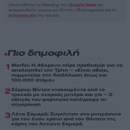
Ακολουθήστε το Νewsit.gr στο
Google News
και
ενημερωθείτε πρώτοι για όλη την ειδησεογραφία και τα
τελευταία νέα
της ημέρας
Πιο δημοφιλή
1
Marfin: Η 46χρονη πήρε προθεσμία για να
απολογηθεί την Τρίτη – «Είναι αθώα,
συμμετείχε στη διαδήλωση όπως και
100.000 άτομα»
2
Σέρρες: Βίντεο ντοκουμέντο από το
τροχαίο με νεκρούς μητέρα και γιο – Ο
οδηγός του φορτηγού κατέγραψε τη
σύγκρουση
3
Λένα Σαμαρά: Συγκίνηση στο μνημόσυνο
για τον έναν χρόνο από τον θάνατο της
κόρης του Αντώνη Σαμαρά