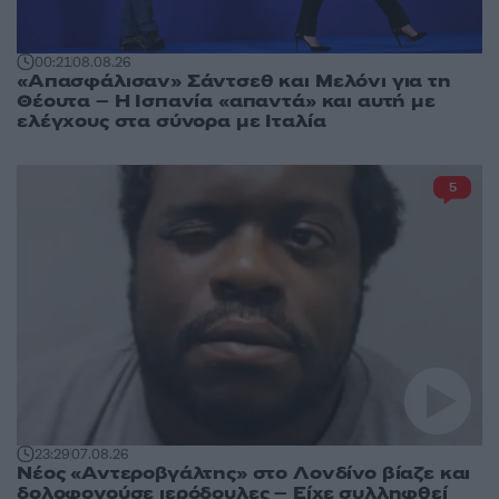
00:21
08.08.26
«Απασφάλισαν» Σάντσεθ και Μελόνι για τη
Θέουτα – Η Ισπανία «απαντά» και αυτή με
ελέγχους στα σύνορα με Ιταλία
5
23:29
07.08.26
Νέος «Αντεροβγάλτης» στο Λονδίνο βίαζε και
δολοφονούσε ιερόδουλες – Είχε συλληφθεί