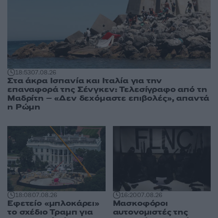
18:53
07.08.26
Στα άκρα Ισπανία και Ιταλία για την
επαναφορά της Σένγκεν: Τελεσίγραφο από τη
Μαδρίτη – «Δεν δεχόμαστε επιβολές», απαντά
η Ρώμη
18:08
07.08.26
16:20
07.08.26
Εφετείο «μπλοκάρει»
Μασκοφόροι
το σχέδιο Τραμπ για
αυτονομιστές της