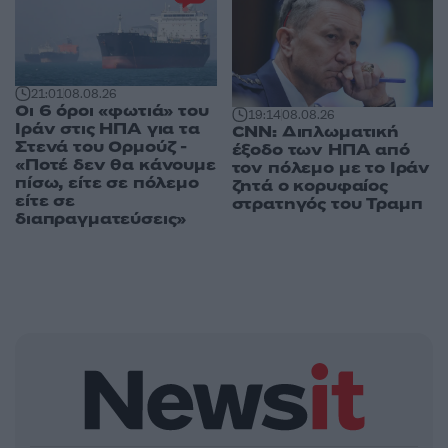
21:01
08.08.26
Οι 6 όροι «φωτιά» του
19:14
08.08.26
Ιράν στις ΗΠΑ για τα
CNN: Διπλωματική
Στενά του Ορμούζ -
έξοδο των ΗΠΑ από
«Ποτέ δεν θα κάνουμε
τον πόλεμο με το Ιράν
πίσω, είτε σε πόλεμο
ζητά ο κορυφαίος
είτε σε
στρατηγός του Τραμπ
διαπραγματεύσεις»