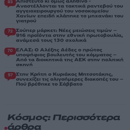
Απίστευτο κι όμως αληθινό -
83
Aναστέλλονται τα τακτικά ραντεβού του
αγγειοχειρουργού του νοσοκομείου
Χανίων επειδή κλάπηκε το μηχανάκι του
γιατρού
Σούπερ μάρκετ: Νέες μειώσεις τιμών –
72
916 προϊόντα στην εθνική πρωτοβουλία,
ανάμεσά τους 130 σχολικά
ΕΛΑΣ: Ο Αλέξης Δέδες ο πρώτος
70
υποψήφιος βουλευτής του κόμματος –
Από τα διοικητικά της ΑΕΚ στην πολιτική
σκηνή
Στην Κρήτη ο Κυριάκος Μητσοτάκης,
57
συνεχίζει τις ολιγοήμερες διακοπές του –
Πού βρέθηκε το Σάββατο
Κόσμος: Περισσότερα
άρθρα