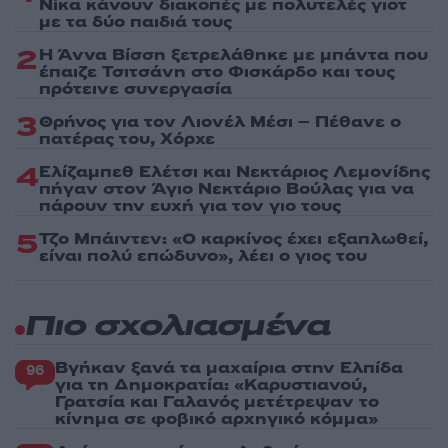
Νίκα κάνουν διακοπές με πολυτελές γιοτ
με τα δύο παιδιά τους
2
Η Άννα Βίσση ξετρελάθηκε με μπάντα που
έπαιζε Τσιτσάνη στο Φισκάρδο και τους
πρότεινε συνεργασία
3
Θρήνος για τον Λιονέλ Μέσι – Πέθανε ο
πατέρας του, Χόρχε
4
Ελίζαμπεθ Ελέτσι και Νεκτάριος Λεμονίδης
πήγαν στον Άγιο Νεκτάριο Βούλας για να
πάρουν την ευχή για τον γιο τους
5
Τζο Μπάιντεν: «Ο καρκίνος έχει εξαπλωθεί,
είναι πολύ επώδυνο», λέει ο γιος του
Πιο σχολιασμένα
Βγήκαν ξανά τα μαχαίρια στην Ελπίδα
96
για τη Δημοκρατία: «Καρυστιανού,
Γρατσία και Γαλανός μετέτρεψαν το
κίνημα σε φοβικό αρχηγικό κόμμα»