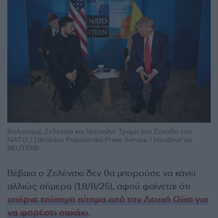
Βολοντίμιρ Ζελένσκι και Ντόναλντ Τραμπ στη Σύνοδο του
ΝΑΤΟ / Ukrainian Presidential Press Service / Handout via
REUTERS
Βέβαια ο Ζελένσκι δεν θα μπορούσε να κάνει
αλλιώς σήμερα (18/8/25), αφού φαίνεται ότι
υπήρχε επίσημο αίτημα από τον Λευκό Οίκο για
να φορέσει σακάκι
.