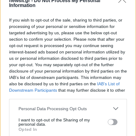
newsit.gr -
Do Not Process My Personal
in the Oval Office when he comes to beg
Information
for money from our President!!
pic.twitter.com/BxYTATWlgi
If you wish to opt-out of the sale, sharing to third parties, or
processing of your personal or sensitive information for
— Marjorie Taylor Greene
targeted advertising by us, please use the below opt-out
section to confirm your selection. Please note that after your
(@mtgreenee)
February 28, 2025
opt-out request is processed you may continue seeing
interest-based ads based on personal information utilized by
us or personal information disclosed to third parties prior to
your opt-out. You may separately opt-out of the further
disclosure of your personal information by third parties on the
IAB’s list of downstream participants. This information may
«Θα φορέσω κοστούμι όταν τελειώσει αυτός ο
also be disclosed by us to third parties on the
IAB’s List of
Downstream Participants
that may further disclose it to other
πόλεμος,» είχε απαντήσει ο Ζελένσκι.
third parties.
ΔΙΑΦΗΜΙΣΗ
Please note that this website/app uses one or more Google
Personal Data Processing Opt Outs
services and may gather and store information including but
not limited to your visit or usage behaviour. You may click to
I want to opt-out of the Sharing of my
personal data.
grant or deny consent to Google and its third-party tags to
Opted In
use your data for below specified purposes in below Google