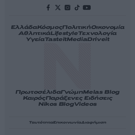
Ελλάδα
Κόσμος
Πολιτική
Οικονομία
Αθλητικά
Lifestyle
Τεχνολογία
Υγεία
Tasteit
Media
Driveit
Πρωτοσέλιδα
Γνώμη
Melas Blog
Καιρός
Παράξενες Ειδήσεις
Nikos Blog
Videos
Ταυτότητα
Επικοινωνία
Διαφήμιση