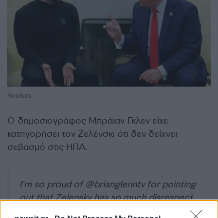
Reuters
Ο δημοσιογράφος Μπράιαν Γκλεν είχε
κατηγορήσει τον Ζελένσκι ότι δεν δείχνει
σεβασμό στις ΗΠΑ.
I’m so proud of
@brianglenntv
for pointing
out that Zelensky has so much disrespect
for America that he can’t even wear a suit