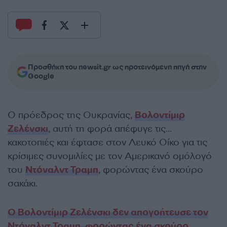
Προσθήκη του newsit.gr ως προτεινόμενη πηγή στην
Google
Ο πρόεδρος της Ουκρανίας,
Βολοντίμιρ
Ζελένσκι
, αυτή τη φορά απέφυγε τις…
κακοτοπιές και έφτασε στον Λευκό Οίκο για τις
κρίσιμες συνομιλίες με τον Αμερικανό ομόλογό
του
Ντόναλντ Τραμπ
, φορώντας ένα σκούρο
σακάκι.
Ο Βολοντίμιρ Ζελένσκι δεν απογοήτευσε τον
Ντόναλντ Τραμπ, φορώντας ένα σκούρο