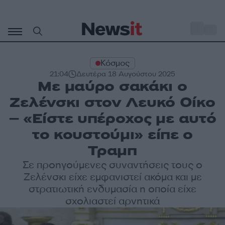
Μετάβαση
σε
o
30
περιεχόμενο
Κόσμος
21:04
Δευτέρα 18 Αυγούστου 2025
Με μαύρο σακάκι ο
Ζελένσκι στον Λευκό Οίκο
– «Είστε υπέροχος με αυτό
το κουστούμι» είπε ο
Τραμπ
Σε προηγούμενες συναντήσεις τους ο
Ζελένσκι είχε εμφανιστεί ακόμα και με
στρατιωτική ενδυμασία η οποία είχε
σχολιαστεί αρνητικά