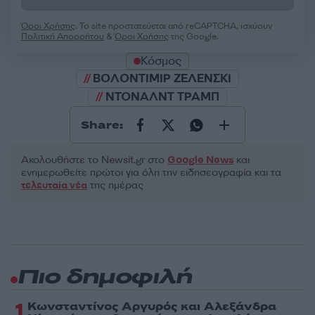
Όροι Χρήσης
. Το site προστατεύεται από reCAPTCHA, ισχύουν
Πολιτική Απορρήτου
&
Όροι Χρήσης
της Google.
Κόσμος
ΒΟΛΟΝΤΙΜΙΡ ΖΕΛΕΝΣΚΙ
ΝΤΟΝΑΛΝΤ ΤΡΑΜΠ
Share:
Ακολουθήστε το Νewsit.gr στο
Google News
και
ενημερωθείτε πρώτοι για όλη την ειδησεογραφία και τα
τελευταία νέα
της ημέρας
Πιο δημοφιλή
1
Κωνσταντίνος Αργυρός και Αλεξάνδρα