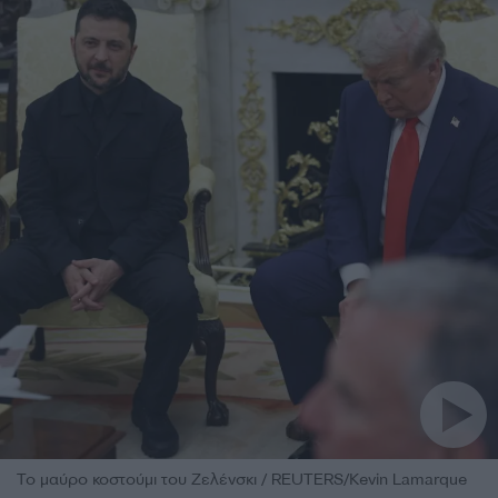
Το μαύρο κοστούμι του Ζελένσκι / REUTERS/Kevin Lamarque