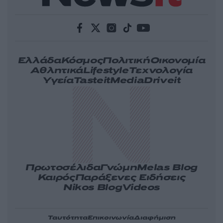
Ελλάδα
Κόσμος
Πολιτική
Οικονομία
Αθλητικά
Lifestyle
Τεχνολογία
Υγεία
Tasteit
Media
Driveit
Πρωτοσέλιδα
Γνώμη
Melas Blog
Καιρός
Παράξενες Ειδήσεις
Nikos Blog
Videos
Ταυτότητα
Επικοινωνία
Διαφήμιση