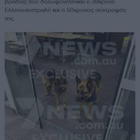
βραδιάς που δολοφονήθηκαν η 39χρονη
Ελληνοαυστραλή και ο 50χρονος σύντροφός
της.