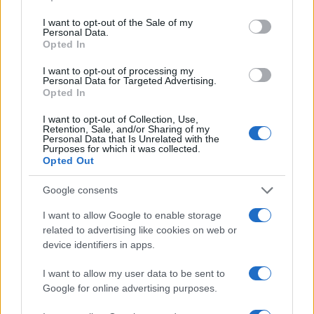
use your data for below specified purposes in below Google
Κόσμος
consent section.
I want to opt-out of the Sale of my
Personal Data.
ΔΟΛΟΦΟΝΙΑ
ΜΕΛΒΟΥΡΝΗ
Opted In
Share:
I want to opt-out of processing my
Personal Data for Targeted Advertising.
Opted In
Ακολουθήστε το Νewsit.gr στο
Google News
και
ενημερωθείτε πρώτοι για όλη την ειδησεογραφία και τα
I want to opt-out of Collection, Use,
τελευταία νέα
της ημέρας
Retention, Sale, and/or Sharing of my
Personal Data that Is Unrelated with the
Purposes for which it was collected.
Opted Out
Google consents
Πιο δημοφιλή
I want to allow Google to enable storage
related to advertising like cookies on web or
1
Έφυγαν οι συνεργάτες, μένει η Μαρία
device identifiers in apps.
Καρυστιανού - Η επόμενη μέρα για την
«Ελπίδα για τη Δημοκρατία»
I want to allow my user data to be sent to
2
Google for online advertising purposes.
Σαμοθράκη: «Μαμά νόμιζες ότι δε θα σε
ξαναδώ;» – Τα πρώτα λόγια του 22χρονου
που έπεσε σε κανάλι με καυτό νερό