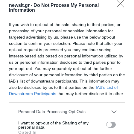
newsit.gr -
Do Not Process My Personal
Information
Σχόλια
If you wish to opt-out of the sale, sharing to third parties, or
processing of your personal or sensitive information for
targeted advertising by us, please use the below opt-out
section to confirm your selection. Please note that after your
Σχολίασε εδώ
opt-out request is processed you may continue seeing
interest-based ads based on personal information utilized by
us or personal information disclosed to third parties prior to
50 /50
your opt-out. You may separately opt-out of the further
disclosure of your personal information by third parties on the
IAB’s list of downstream participants. This information may
also be disclosed by us to third parties on the
IAB’s List of
Downstream Participants
that may further disclose it to other
third parties.
2000 /2000
Please note that this website/app uses one or more Google
Personal Data Processing Opt Outs
Υποβολή σχολίου
services and may gather and store information including but
not limited to your visit or usage behaviour. You may click to
I want to opt-out of the Sharing of my
Όροι Χρήσης
. Το site προστατεύεται από reCAPTCHA, ισχύουν
personal data.
grant or deny consent to Google and its third-party tags to
Πολιτική Απορρήτου
&
Όροι Χρήσης
της Google.
Opted In