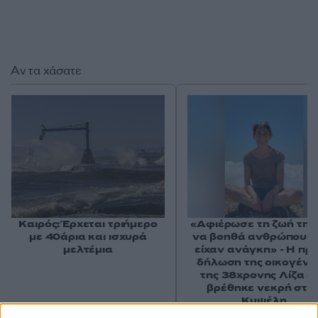
Αν τα χάσατε
Καιρός: Έρχεται τριήμερο
«Αφιέρωσε τη ζωή της
με 40άρια και ισχυρά
να βοηθά ανθρώπους 
μελτέμια
είχαν ανάγκη» - Η πρ
δήλωση της οικογένε
της 38χρονης Λίζα π
βρέθηκε νεκρή στη
Κυψέλη