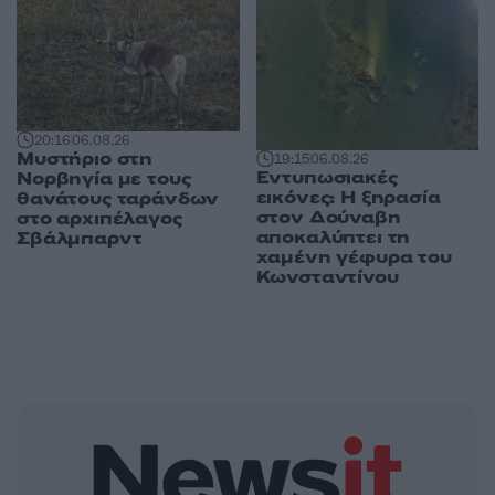
20:16
06.08.26
Μυστήριο στη
19:15
06.08.26
Εντυπωσιακές
Νορβηγία με τους
εικόνες: Η ξηρασία
θανάτους ταράνδων
στον Δούναβη
στο αρχιπέλαγος
αποκαλύπτει τη
Σβάλμπαρντ
χαμένη γέφυρα του
Κωνσταντίνου