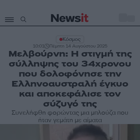
Μετάβαση
σε
o
31
περιεχόμενο
Κόσμος
10:01
Πέμπτη 14 Αυγούστου 2025
Μελβούρνη: Η στιγμή της
σύλληψης του 34χρονου
που δολοφόνησε την
Ελληνοαυστραλή έγκυο
και αποκεφάλισε τον
σύζυγό της
Συνελήφθη φορώντας μια μπλούζα που
ήταν γεμάτη με αίματα