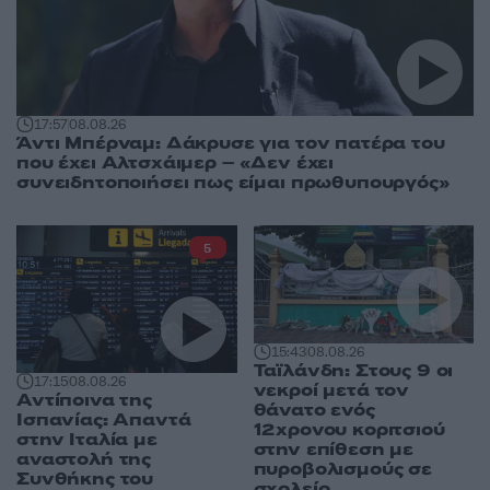
17:57
08.08.26
Άντι Μπέρναμ: Δάκρυσε για τον πατέρα του
που έχει Αλτσχάιμερ – «Δεν έχει
συνειδητοποιήσει πως είμαι πρωθυπουργός»
5
15:43
08.08.26
Ταϊλάνδη: Στους 9 οι
17:15
08.08.26
νεκροί μετά τον
Αντίποινα της
θάνατο ενός
Ισπανίας: Απαντά
12χρονου κοριτσιού
στην Ιταλία με
στην επίθεση με
αναστολή της
πυροβολισμούς σε
Συνθήκης του
σχολείο