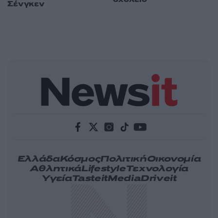
Σένγκεν
Ελλάδα
Κόσμος
Πολιτική
Οικονομία
Αθλητικά
Lifestyle
Τεχνολογία
Υγεία
Tasteit
Media
Driveit