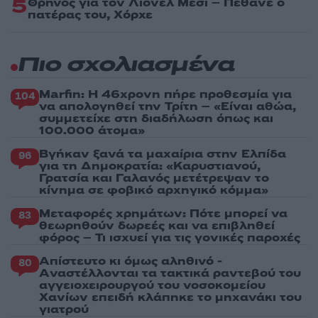
5
Θρήνος για τον Λιονέλ Μέσι – Πέθανε ο
πατέρας του, Χόρχε
Πιο σχολιασμένα
Marfin: Η 46χρονη πήρε προθεσμία για
104
να απολογηθεί την Τρίτη – «Είναι αθώα,
συμμετείχε στη διαδήλωση όπως και
100.000 άτομα»
Βγήκαν ξανά τα μαχαίρια στην Ελπίδα
96
για τη Δημοκρατία: «Καρυστιανού,
Γρατσία και Γαλανός μετέτρεψαν το
κίνημα σε φοβικό αρχηγικό κόμμα»
Μεταφορές χρημάτων: Πότε μπορεί να
83
θεωρηθούν δωρεές και να επιβληθεί
φόρος – Τι ισχυεί για τις γονικές παροχές
Απίστευτο κι όμως αληθινό -
80
Aναστέλλονται τα τακτικά ραντεβού του
αγγειοχειρουργού του νοσοκομείου
Χανίων επειδή κλάπηκε το μηχανάκι του
γιατρού