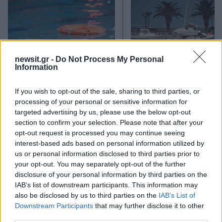
newsit.gr -
Do Not Process My Personal
Information
Τραγωδία με 4χρονο αγόρι
Ζέστη και θυελλώδε
If you wish to opt-out of the sale, sharing to third parties, or
στην Πάρο: Τα τρία σημεία
άνεμοι, με ριπές που 
processing of your personal or sensitive information for
που εστιάζουν οι
φτάνουν τα 80 χλμ/ώρ
αστυνομικοί για τον πνιγμό
«Red Code» σε 6 περιο
targeted advertising by us, please use the below opt-out
στην πισίνα
για κίνδυνο πυρκαγι
section to confirm your selection. Please note that after your
opt-out request is processed you may continue seeing
interest-based ads based on personal information utilized by
Σχόλια
us or personal information disclosed to third parties prior to
your opt-out. You may separately opt-out of the further
disclosure of your personal information by third parties on the
IAB’s list of downstream participants. This information may
also be disclosed by us to third parties on the
IAB’s List of
Downstream Participants
that may further disclose it to other
Σχολίασε εδώ
third parties.