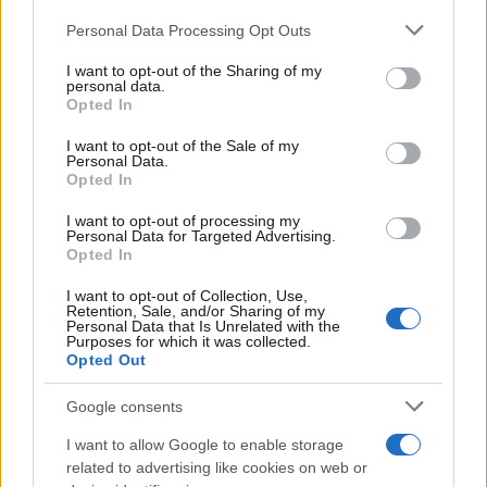
Please note that this website/app uses one or more Google
Personal Data Processing Opt Outs
50 /50
services and may gather and store information including but
not limited to your visit or usage behaviour. You may click to
I want to opt-out of the Sharing of my
personal data.
grant or deny consent to Google and its third-party tags to
Opted In
use your data for below specified purposes in below Google
consent section.
I want to opt-out of the Sale of my
Personal Data.
2000 /2000
Opted In
Υποβολή σχολίου
I want to opt-out of processing my
Personal Data for Targeted Advertising.
Opted In
Όροι Χρήσης
. Το site προστατεύεται από reCAPTCHA, ισχύουν
Πολιτική Απορρήτου
&
Όροι Χρήσης
της Google.
I want to opt-out of Collection, Use,
Retention, Sale, and/or Sharing of my
Κόσμος
Personal Data that Is Unrelated with the
ΑΥΤΟΚΙΝΗΤΟ
ΝΕΑ ΥΟΡΚΗ
Purposes for which it was collected.
Opted Out
Share:
Google consents
Ακολουθήστε το Νewsit.gr στο
Google News
και
I want to allow Google to enable storage
ενημερωθείτε πρώτοι για όλη την ειδησεογραφία και τα
related to advertising like cookies on web or
τελευταία νέα
της ημέρας