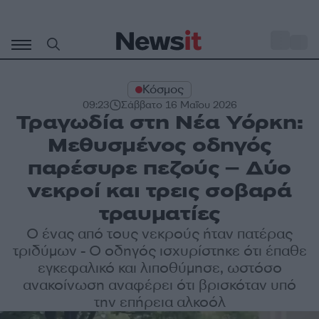
Μετάβαση
σε
o
29
περιεχόμενο
Κόσμος
09:23
Σάββατο 16 Μαΐου 2026
Τραγωδία στη Νέα Υόρκη:
Μεθυσμένος οδηγός
παρέσυρε πεζούς – Δύο
νεκροί και τρεις σοβαρά
τραυματίες
Ο ένας από τους νεκρούς ήταν πατέρας
τριδύμων - Ο οδηγός ισχυρίστηκε ότι έπαθε
εγκεφαλικό και λιποθύμησε, ωστόσο
ανακοίνωση αναφέρει ότι βρισκόταν υπό
την επήρεια αλκοόλ