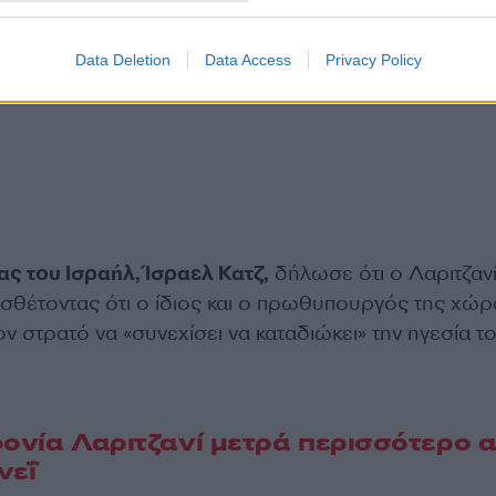
Data Deletion
Data Access
Privacy Policy
ς του Ισραήλ, Ίσραελ Κατζ,
δήλωσε ότι ο Λαριτζαν
σθέτοντας ότι ο ίδιος και ο πρωθυπουργός της χώρ
 στρατό να «συνεχίσει να καταδιώκει» την ηγεσία τ
φονία Λαριτζανί μετρά περισσότερο 
νεΐ