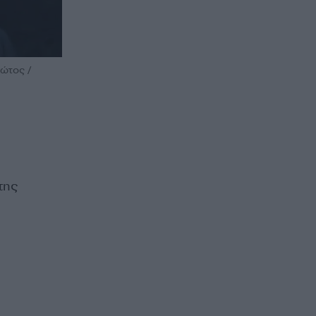
τώτος /
της