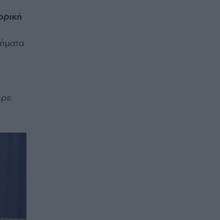
ορική
νήματα
ερε