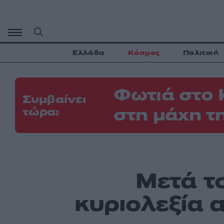
Μετάβαση
σε
περιεχόμενο
Ελλάδα
Κόσμος
Πολιτική
Φωτιά στο 
Συμβαίνει
στη μάχη τ
τώρα:
Μετά το
κυριολεξία 