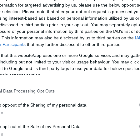
formation for targeted advertising by us, please use the below opt-out s
ην Τεχεράνη στο πλαίσιο των εορτασμών για την Η
r selection. Please note that after your opt-out request is processed y
eing interest-based ads based on personal information utilized by us or
disclosed to third parties prior to your opt-out. You may separately opt-
losure of your personal information by third parties on the IAB’s list of
δεν έχουν επιβεβαιώσει μέχρι στιγμής τον θάνατό του
. This information may also be disclosed by us to third parties on the
IA
αση του Ιράν να μεταδίδει γραπτό του μήνυμα που
Participants
that may further disclose it to other third parties.
τικούς που έπεσαν νεκροί στην διάρκεια του πολέμο
 that this website/app uses one or more Google services and may gath
νη πραγματοποιούνται οι κηδείες των 84 ναυτικών π
including but not limited to your visit or usage behaviour. You may click 
 IRIS Dena του ιρανικού ναυτικού βυθίστηκε από
 to Google and its third-party tags to use your data for below specifi
ogle consent section.
η στα ανοικτά των ακτών της Σρι Λάνκα νωρίτερα αυτ
l Data Processing Opt Outs
ση του θανάτου του από τον υπουργό Άμυνας του Ι
o opt-out of the Sharing of my personal data.
σραηλινού πρωθυπουργό δημοσίευσε
μια φωτογραφ
In
αμίν Νετανιάχου να μιλάει στο τηλέφωνο
, με τη λεζά
o opt-out of the Sale of my Personal Data.
ανιάχου διατάζει την εξόντωση ανώτερων στελεχώ
In
τος».