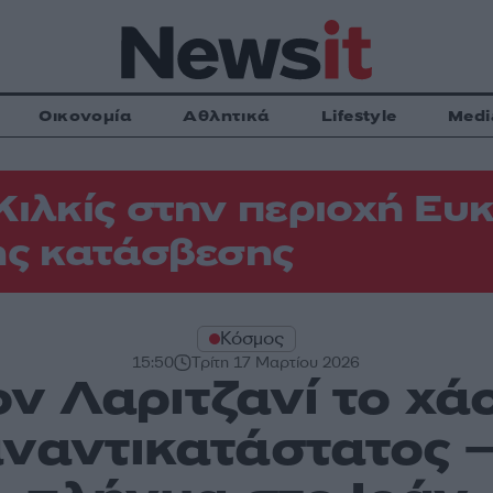
Οικονομία
Αθλητικά
Lifestyle
Medi
Κιλκίς στην περιοχή Ευκ
ης κατάσβεσης
Κόσμος
15:50
Τρίτη 17 Μαρτίου 2026
ν Λαριτζανί το χά
αναντικατάστατος –