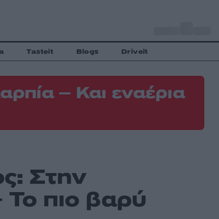
o
Αθήνα
35
C
a
Tasteit
Blogs
Driveit
αρπία – Και εναέρια
ος: Στην
 Το πιο βαρύ