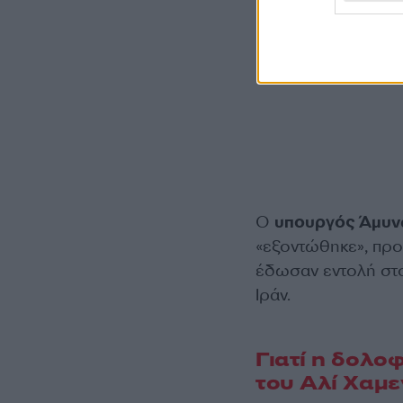
Ο
υπουργός Άμυνα
«εξοντώθηκε», προ
έδωσαν εντολή στον
Ιράν.
Γιατί η δολο
του Αλί Χαμε