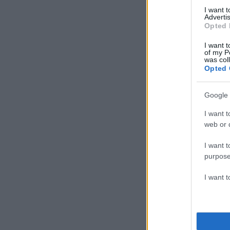
I want 
Advertis
Opted 
I want t
of my P
was col
Opted 
Google 
I want t
web or d
I want t
purpose
I want 