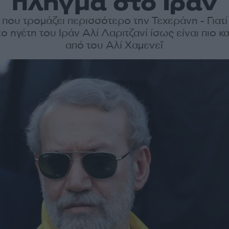
πλήγμα στο Ιράν
που τρομάζει περισσότερο την Τεχεράνη - Γιατ
to ηγέτη του Ιράν Αλί Λαριτζανί ίσως είναι πιο κ
από του Αλί Χαμενεΐ