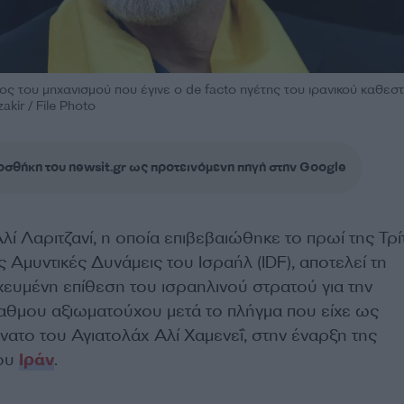
ος του μηχανισμού που έγινε ο de facto ηγέτης του ιρανικού καθεσ
ir / File Photo
σθήκη του newsit.gr ως προτεινόμενη πηγή στην Google
ί Λαριτζανί, η οποία επιβεβαιώθηκε το πρωί της Τρί
ς Αμυντικές Δυνάμεις του Ισραήλ (IDF), αποτελεί τη
χευμένη επίθεση του ισραηλινού στρατού για την
θμου αξιωματούχου μετά το πλήγμα που είχε ως
ατο του Αγιατολάχ Αλί Χαμενεΐ, στην έναρξη της
του
Ιράν
.