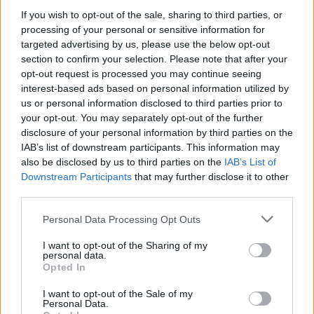
«Έτρεξα μέσα από τους θάμνους και έπεσα εδώ,
If you wish to opt-out of the sale, sharing to third parties, or
έτρεξα μέχρι το τέλος του δρόμου. Και μετά με
processing of your personal or sensitive information for
πήγαν σε αυτό το κτίριο εδώ, επειδή ήμουν
targeted advertising by us, please use the below opt-out
εντελώς ταραγμένη και τα πάντα. Έτρεχα για να
section to confirm your selection. Please note that after your
σωθώ», είπε μία γυναίκα, ενώ πρόσθεσε ότι
opt-out request is processed you may continue seeing
interest-based ads based on personal information utilized by
άκουσε τουλάχιστον 15 πυροβολισμούς.
us or personal information disclosed to third parties prior to
your opt-out. You may separately opt-out of the further
ΔΙΑΦΗΜΙΣΗ
disclosure of your personal information by third parties on the
IAB’s list of downstream participants. This information may
also be disclosed by us to third parties on the
IAB’s List of
Downstream Participants
that may further disclose it to other
third parties.
Please note that this website/app uses one or more Google
Personal Data Processing Opt Outs
services and may gather and store information including but
not limited to your visit or usage behaviour. You may click to
I want to opt-out of the Sharing of my
personal data.
grant or deny consent to Google and its third-party tags to
Opted In
use your data for below specified purposes in below Google
consent section.
I want to opt-out of the Sale of my
Personal Data.