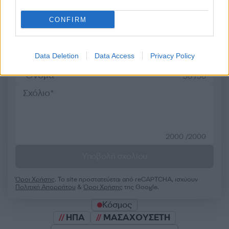
CONFIRM
Σχολίασε εδώ
Data Deletion
Data Access
Privacy Policy
50 /50
2000 /2000
Υποβολή σχολίου
Όροι Χρήσης
. Το site προστατεύεται από reCAPTCHA, ισχύουν
Πολιτική Απορρήτου
&
Όροι Χρήσης
της Google.
Κόσμος
ΗΠΑ
ΜΑΣΑΧΟΥΣΕΤΗ