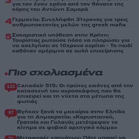
3
για τον έναν χρόνο από τον θάνατο της
κόρης του Αντώνη Σαμαρά
4
Γερμανία: Συνελήφθη 31χρονος για τρεις
ανθρωποκτονίες μελών της greek mafia
5
Σοκαριστική υπόθεση στην Κρήτη:
Τουρίστας ρωτούσε πόσο να πληρώσει για
να ασελγήσει σε 10χρονο κορίτσι - Το παιδί
καθόταν αμέριμνο σε αυλή επιχείρησης
Πιο σχολιασμένα
Canadair 515: Οι πρώτες εικόνες από την
131
κατασκευή του αεροσκάφους που θα
επιχειρεί και τη νύχτα στα μέτωπα της
φωτιάς
Βγήκαν ξανά τα μαχαίρια στην Ελπίδα
87
για τη Δημοκρατία: «Καρυστιανού,
Γρατσία και Γαλανός μετέτρεψαν το
κίνημα σε φοβικό αρχηγικό κόμμα»
Μεταφορές χρημάτων: Πότε μπορεί να
71