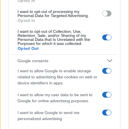
Opted In
Αν τα χάσατε
I want to opt-out of processing my
Personal Data for Targeted Advertising.
Opted In
I want to opt-out of Collection, Use,
Retention, Sale, and/or Sharing of my
Personal Data that Is Unrelated with the
Purposes for which it was collected.
Opted Out
Google consents
Ίση με 6 βόμβες Χιροσίμα η
Σούπερ μάρκετ: Νέε
I want to allow Google to enable storage
ενέργεια που
μειώσεις τιμών – 91
related to advertising like cookies on web or
απελευθερώθηκε από τη
προϊόντα στην εθνι
device identifiers in apps.
mega fire σε Αττική και
πρωτοβουλία, ανάμε
Βοιωτία - Πώς κάηκε μέσα
τους 130 σχολικά
I want to allow my user data to be sent to
σε 2 βράδια το 55% της
Google for online advertising purposes.
έκτασης
I want to allow Google to send me
Σχόλια
personalized advertising.