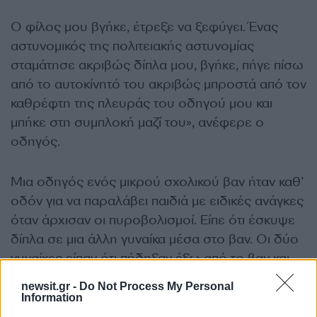
Ο φίλος μου βγήκε, έτρεξε να ξεφύγει. Ένας
αστυνομικός της πολιτειακής αστυνομίας
σταμάτησε ακριβώς δίπλα μου, βγήκε, πήγε πίσω
από το αυτοκίνητό του ακριβώς μπροστά από τον
καθρέφτη της πλευράς του οδηγού μου και
μπήκε στη συμπλοκή μαζί του», ανέφερε ο
οδηγός.
Μια οδηγός ενός μικρού σχολικού βαν ήταν καθ’
οδόν για να παραλάβει παιδιά με ειδικές ανάγκες
όταν άρχισαν οι πυροβολισμοί. Είπε ότι έσκυψε
δίπλα σε μια άλλη γυναίκα μέσα στο βαν. Οι δύο
γυναίκες είπαν ότι πήδηξαν έξω από το βαν και
έφυγαν.
newsit.gr -
Do Not Process My Personal
Information