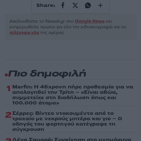
Share:
Ακολουθήστε το Νewsit.gr στο
Google News
και
ενημερωθείτε πρώτοι για όλη την ειδησεογραφία και τα
τελευταία νέα
της ημέρας
Πιο δημοφιλή
1
Marfin: Η 46χρονη πήρε προθεσμία για να
απολογηθεί την Τρίτη – «Είναι αθώα,
συμμετείχε στη διαδήλωση όπως και
100.000 άτομα»
2
Σέρρες: Βίντεο ντοκουμέντο από το
τροχαίο με νεκρούς μητέρα και γιο – Ο
οδηγός του φορτηγού κατέγραψε τη
σύγκρουση
Λένα Σαμαρά: Συγκίνηση στο μνημόσυνο