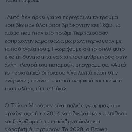
παραπεμφθεί.
«Αυτό δεν αρκεί για να περιγράψει το τραύμα
που βίωσαν όλοι όσοι βρίσκονταν εκεί έξω, τα
άτομα που ήταν στο ποτάμι, περπατούσαν,
έσπρωχναν καροτσάκια μωρών, περνούσαν με
τα ποδήλατά τους. Γνωρίζουμε ότι το όπλο αυτό
είχε τη δυνατότητα να χτυπήσει ανθρώπους στην
άλλη πλευρά του ποταμού», υπογράμμισε. «Αυτό
το περιστατικό διήρκεσε λίγα λεπτά χάρη στις
ενέργειες εκείνου του αστυνομικού και εκείνου
του πολίτη», είπε ο Ράιαν.
Ο Τάιλερ Μπράουν είναι παλιός γνώριμος των
αρχών, αφού το 2014 καταδικάστηκε για επίθεση
και ξυλοδαρμό με επικίνδυνο όπλο και
εκφοβισμό μαρτύρων. Το 2020, ο Brown