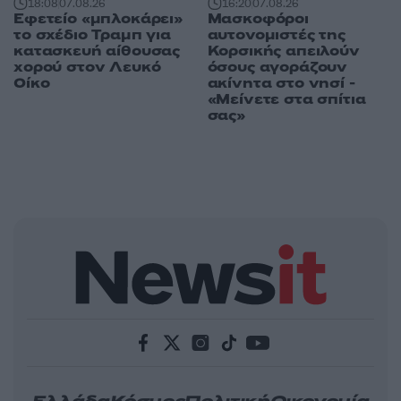
18:08
07.08.26
16:20
07.08.26
Εφετείο «μπλοκάρει»
Μασκοφόροι
το σχέδιο Τραμπ για
αυτονομιστές της
κατασκευή αίθουσας
Κορσικής απειλούν
χορού στον Λευκό
όσους αγοράζουν
Οίκο
ακίνητα στο νησί -
«Μείνετε στα σπίτια
σας»