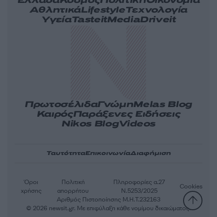
Ελλάδα
Κόσμος
Πολιτική
Οικονομία
Αθλητικά
Lifestyle
Τεχνολογία
Υγεία
Tasteit
Media
Driveit
Πρωτοσέλιδα
Γνώμη
Melas Blog
Καιρός
Παράξενες Ειδήσεις
Nikos Blog
Videos
Ταυτότητα
Επικοινωνία
Διαφήμιση
Όροι
Πολιτική
Πληροφορίες α.27
Cookies
χρήσης
απορρήτου
Ν.5253/2025
Αριθμός Πιστοποίησης Μ.Η.Τ.232163
© 2026 newsit.gr. Με επιφύλαξη κάθε νομίμου δικαιώματος.