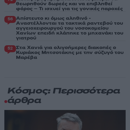
θεωρηθούν δωρεές και να επιβληθεί
φόρος – Τι ισχυεί για τις γονικές παροχές
Απίστευτο κι όμως αληθινό -
56
Aναστέλλονται τα τακτικά ραντεβού του
αγγειοχειρουργού του νοσοκομείου
Χανίων επειδή κλάπηκε το μηχανάκι του
γιατρού
Στα Χανιά για ολιγοήμερες διακοπές ο
52
Κυριάκος Μητσοτάκης με την σύζυγό του
Μαρέβα
Κόσμος: Περισσότερα
άρθρα