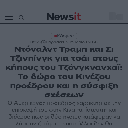
Μετάβαση
σε
o
31
περιεχόμενο
Κόσμος
08:26
Παρασκευή 15 Μαΐου 2026
Ντόναλντ Τραμπ και Σι
Τζινπίνγκ για τσάι στους
κήπους του Τζόνγκνανχαϊ:
Το δώρο του Κινέζου
προέδρου και η σύσφιξη
σχέσεων
Ο Αμερικανός πρόεδρος χαρακτήρισε την
επίσκεψή του στην Κίνα «απίστευτη» και
δήλωσε πως οι δύο ηγέτες κατάφεραν να
λύσουν ζητήματα «που άλλοι δεν θα