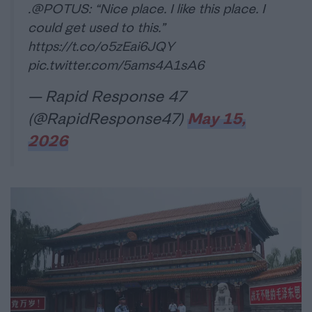
.
@POTUS
: “Nice place. I like this place. I
could get used to this.”
https://t.co/o5zEai6JQY
pic.twitter.com/5ams4A1sA6
— Rapid Response 47
(@RapidResponse47)
May 15,
2026