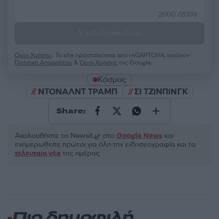
2000 /2000
Υποβολή σχολίου
Όροι Χρήσης
. Το site προστατεύεται από reCAPTCHA, ισχύουν
Πολιτική Απορρήτου
&
Όροι Χρήσης
της Google.
Κόσμος
ΝΤΟΝΑΛΝΤ ΤΡΑΜΠ
ΣΙ ΤΖΙΝΠΙΝΓΚ
Share:
Ακολουθήστε το Νewsit.gr στο
Google News
και
ενημερωθείτε πρώτοι για όλη την ειδησεογραφία και τα
τελευταία νέα
της ημέρας
Πιο δημοφιλή