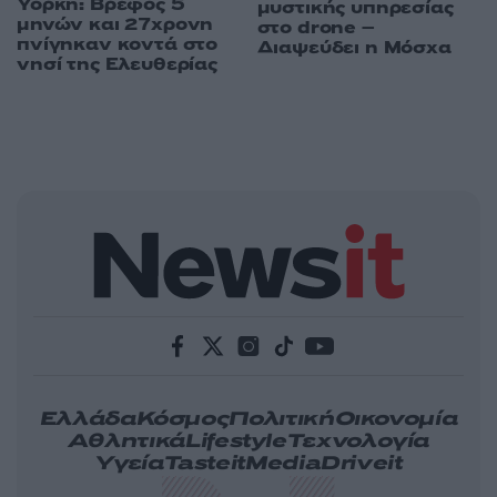
Υόρκη: Βρέφος 5
μυστικής υπηρεσίας
μηνών και 27χρονη
στο drone –
πνίγηκαν κοντά στο
Διαψεύδει η Μόσχα
νησί της Ελευθερίας
Ελλάδα
Κόσμος
Πολιτική
Οικονομία
Αθλητικά
Lifestyle
Τεχνολογία
Υγεία
Tasteit
Media
Driveit