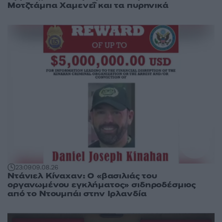
Μοτζτάμπα Χαμενεΐ και τα πυρηνικά
23:09
09.08.26
Ντάνιελ Κίναχαν: Ο «βασιλιάς του
οργανωμένου εγκλήματος» σιδηροδέσμιος
από το Ντουμπάι στην Ιρλανδία