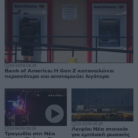
19:44
09.08.26
Bank of America: Η Gen Z καταναλώνει
περισσότερο και αποταμιεύει λιγότερο
18:12
09.08.26
Λειψία: Νέα στοιχεία
18:56
09.08.26
Τραγωδία στη Νέα
για εμπλοκή ρωσικής