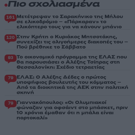
Πιο σχολιασμένα
Μετέτρεψαν το Σαρακήνικο της Μήλου
161
σε ελικοδρόμιο – «Πάρκαραν» το
ελικόπτερο τους για να κάνουν μπάνιο
Στην Κρήτη ο Κυριάκος Μητσοτάκης,
120
συνεχίζει τις ολιγοήμερες διακοπές του –
Πού βρέθηκε το Σάββατο
Το οικονομικό πρόγραμμα της ΕΛΑΣ που
93
θα παρουσιάσει ο Αλέξης Τσίπρας στη
Θεσσαλονίκη: Σχέδιο τετραετίας
ΕΛΑΣ: Ο Αλέξης Δέδες ο πρώτος
79
υποψήφιος βουλευτής του κόμματος –
Από τα διοικητικά της ΑΕΚ στην πολιτική
σκηνή
Γιαννακόπουλος: «Οι Ολυμπιακοί
79
φώναζαν για οφσάιντ στο μπάσκετ, πριν
10 χρόνια έμαθαν ότι η μπάλα είναι
πορτοκαλί»