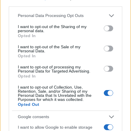
third parties.
— Rapid Response 47
Please note that this website/app uses one or more Google
Personal Data Processing Opt Outs
services and may gather and store information including but
(@RapidResponse47)
May 15,
not limited to your visit or usage behaviour. You may click to
I want to opt-out of the Sharing of my
2026
personal data.
grant or deny consent to Google and its third-party tags to
Opted In
use your data for below specified purposes in below Google
consent section.
I want to opt-out of the Sale of my
Personal Data.
Opted In
I want to opt-out of processing my
Personal Data for Targeted Advertising.
Opted In
I want to opt-out of Collection, Use,
Retention, Sale, and/or Sharing of my
Personal Data that Is Unrelated with the
Purposes for which it was collected.
Opted Out
Google consents
I want to allow Google to enable storage