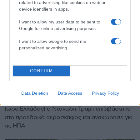
related to advertising like cookies on web or
REUTERS/Evan Vucci/Pool
device identifiers in apps.
I want to allow my user data to be sent to
Στο πλευρό του Σι Τζινπίνγκ στάθηκαν ο
Google for online advertising purposes.
επικεφαλής του γραφείου του Τσάι Τσι, ο
υπουργός Εξωτερικώ, Γουανγκ Γι, ο
I want to allow Google to send me
αντιπρόεδρος της κυβέρνησης, Χε Λιφένγκ, που
personalized advertising.
θεωρείται βασικός διαπραγματευτής για τα
εμπορικά ζητήματα, καθώς και ο αναπληρωτής
CONFIRM
υπουργός Εξωτερικών Μα Ζαοξού και ο
πρέσβης της Κίνας στις ΗΠΑ Σιε Φενγκ.
Data Deletion
Data Access
Privacy Policy
Μετά τη συνάντηση, και γύρω στις 09:30 το πρωί
(ώρα Ελλάδος) ο Ντόναλντ Τραμπ επιβιβάστηκε
στο προεδρικό αεροσκάφος και αναχώρησε για
τις ΗΠΑ.