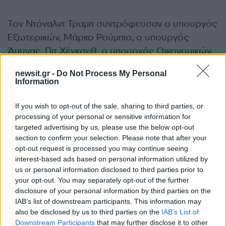
Τον Ντόναλντ Τραμπ συντρόφευσαν ο υπουργός
Εξωτερικών, Μάρκο Ρούμπιο, ο υπουργός
Άμυνας, Πιτ Χέγκσεθ, ο υπουργός Οικονομικών,
Σκοτ Μπέσεντ, ο εμπορικός αντιπρόσωπος των
newsit.gr -
Do Not Process My Personal
ΗΠΑ, Τζέιμισον Γκριρ, καθώς και ο πρέσβης των
Information
ΗΠΑ στην Κίνα, Ντέιβιντ Περντιού.
If you wish to opt-out of the sale, sharing to third parties, or
processing of your personal or sensitive information for
targeted advertising by us, please use the below opt-out
.
@POTUS
meets with President Xi in
section to confirm your selection. Please note that after your
Zhongnanhai: “I want to thank you very
opt-out request is processed you may continue seeing
much. This has been an incredible visit. I
interest-based ads based on personal information utilized by
us or personal information disclosed to third parties prior to
think a lot of good has come of it. We’ve
your opt-out. You may separately opt-out of the further
made some fantastic trade deals—great
disclosure of your personal information by third parties on the
for both countries… we’ve really done
IAB’s list of downstream participants. This information may
some wonderful things, I believe.”
also be disclosed by us to third parties on the
IAB’s List of
Downstream Participants
that may further disclose it to other
pic.twitter.com/7kLQjADQOi