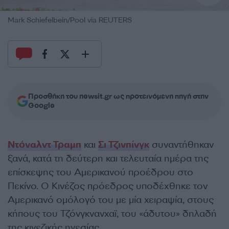
Mark Schiefelbein/Pool via REUTERS
Προσθήκη του newsit.gr ως προτεινόμενη πηγή στην
Google
Ντόναλντ Τραμπ
και
Σι Τζινπίνγκ
συναντήθηκαν
ξανά, κατά τη δεύτερη και τελευταία ημέρα της
επίσκεψης του Αμερικανού προέδρου στο
Πεκίνο. Ο Κινέζος πρόεδρος υποδέχθηκε τον
Αμερικανό ομόλογό του με μία χειραψία, στους
κήπους του Τζόνγκνανχαϊ, του «άδυτου» δηλαδή
της κινεζικής ηγεσίας.