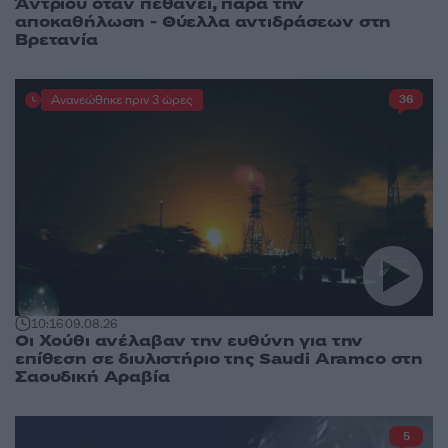
Άντριου όταν πεθάνει, παρά την
αποκαθήλωση - Θύελλα αντιδράσεων στη
Βρετανία
Ανανεώθηκε πριν 3 ώρες
36
10:16
09.08.26
Οι Χούθι ανέλαβαν την ευθύνη για την
επίθεση σε διυλιστήριο της Saudi Aramco στη
Σαουδική Αραβία
5