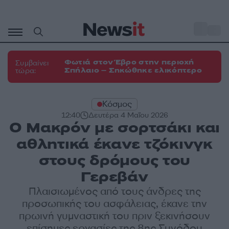
Μετάβαση
σε
o
33
περιεχόμενο
Φωτιά στον Έβρο στην περιοχή
Συμβαίνει
Σπήλαιο – Σηκώθηκε ελικόπτερο
τώρα:
Κόσμος
12:40
Δευτέρα 4 Μαΐου 2026
Ο Μακρόν με σορτσάκι και
αθλητικά έκανε τζόκινγκ
στους δρόμους του
Γερεβάν
Πλαισιωμένος από τους άνδρες της
προσωπικής του ασφάλειας, έκανε την
πρωινή γυμναστική του πριν ξεκινήσουν
επίσημες εργασίες της 8ης Συνόδου