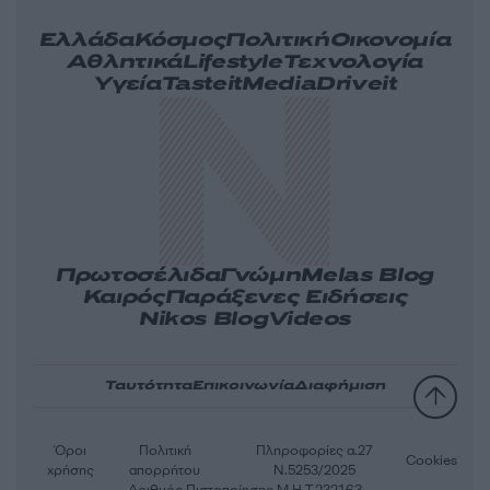
Ελλάδα
Κόσμος
Πολιτική
Οικονομία
Αθλητικά
Lifestyle
Τεχνολογία
Υγεία
Tasteit
Media
Driveit
Πρωτοσέλιδα
Γνώμη
Melas Blog
Καιρός
Παράξενες Ειδήσεις
Nikos Blog
Videos
Ταυτότητα
Επικοινωνία
Διαφήμιση
Όροι
Πολιτική
Πληροφορίες α.27
Cookies
χρήσης
απορρήτου
Ν.5253/2025