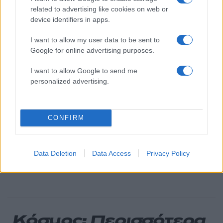
κίνημα σε φοβικό αρχηγικό κόμμα»
related to advertising like cookies on web or
device identifiers in apps.
Στην Κρήτη ο Κυριάκος Μητσοτάκης,
92
συνεχίζει τις ολιγοήμερες διακοπές του –
Πού βρέθηκε το Σάββατο
I want to allow my user data to be sent to
Google for online advertising purposes.
Απίστευτο κι όμως αληθινό -
88
Aναστέλλονται τα τακτικά ραντεβού του
αγγειοχειρουργού του νοσοκομείου
I want to allow Google to send me
Χανίων επειδή κλάπηκε το μηχανάκι του
personalized advertising.
γιατρού
Το οικονομικό πρόγραμμα της ΕΛΑΣ που
83
θα παρουσιάσει ο Αλέξης Τσίπρας στη
CONFIRM
Θεσσαλονίκη: Σχέδιο τετραετίας
ΕΛΑΣ: Ο Αλέξης Δέδες ο πρώτος
73
υποψήφιος βουλευτής του κόμματος –
Data Deletion
Data Access
Privacy Policy
Από τα διοικητικά της ΑΕΚ στην πολιτική
σκηνή
Κόσμος: Περισσότερα