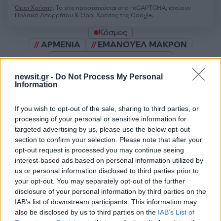
Όροι Χρήσης
. Το site προστατεύεται από reCAPTCHA, ισχύουν
Πολιτική Απορρήτου
&
Όροι Χρήσης
της Google.
Κόσμος
ΑΡΜΕΝΙΑ
ΕΜΑΝΟΥΕΛ ΜΑΚΡΟΝ
Share:
newsit.gr -
Do Not Process My Personal
Information
Ακολουθήστε το Νewsit.gr στο
Google News
και
ενημερωθείτε πρώτοι για όλη την ειδησεογραφία και τα
τελευταία νέα
της ημέρας
If you wish to opt-out of the sale, sharing to third parties, or
processing of your personal or sensitive information for
targeted advertising by us, please use the below opt-out
section to confirm your selection. Please note that after your
opt-out request is processed you may continue seeing
interest-based ads based on personal information utilized by
Πιο δημοφιλή
us or personal information disclosed to third parties prior to
your opt-out. You may separately opt-out of the further
1
Κωνσταντίνος Αργυρός και Αλεξάνδρα
disclosure of your personal information by third parties on the
Νίκα κάνουν διακοπές με πολυτελές γιοτ
IAB’s list of downstream participants. This information may
με τα δύο παιδιά τους
also be disclosed by us to third parties on the
IAB’s List of