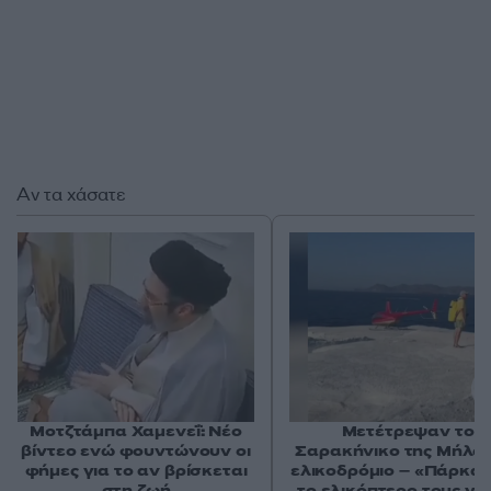
Αν τα χάσατε
Μοτζτάμπα Χαμενεΐ: Νέο
Μετέτρεψαν το
βίντεο ενώ φουντώνουν οι
Σαρακήνικο της Μήλου
φήμες για το αν βρίσκεται
ελικοδρόμιο – «Πάρκα
στη ζωή
το ελικόπτερο τους γι