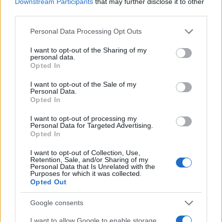
Downstream Participants
that may further disclose it to other
2
Ελίζαμπεθ Ελέτσι και Νεκτάριος Λεμονίδης
πήγαν στον Άγιο Νεκτάριο Βούλας για να
third parties.
πάρουν την ευχή για τον γιο τους
Please note that this website/app uses one or more Google
Personal Data Processing Opt Outs
3
Ηφαίστειο Σαντορίνης: Ένας 15χρονος που
services and may gather and store information including but
δεν πρόλαβε να ξεφύγει από το τσουνάμι
not limited to your visit or usage behaviour. You may click to
I want to opt-out of the Sharing of my
μπορεί να αλλάξει τη χρονολογία της
personal data.
grant or deny consent to Google and its third-party tags to
προϊστορικής έκρηξης
Opted In
use your data for below specified purposes in below Google
4
Παρκαδόρος στο Ελαφονήσι συνελήφθη
consent section.
I want to opt-out of the Sale of my
για έβδομη φορά - Τον «τσάκωσαν»
Personal Data.
αστυνομικοί που προσποιήθηκαν τους
Opted In
τουρίστες
5
I want to opt-out of processing my
«Φιάσκο» στη Μαδέιρα με το γάμο του
Personal Data for Targeted Advertising.
Κριστιάνο Ρονάλντο: Χιλιάδες άνθρωποι
Opted In
πήγαν σε λάθος εκκλησία και προκάλεσαν
το γέλιο στον Πορτογάλο
I want to opt-out of Collection, Use,
Retention, Sale, and/or Sharing of my
Personal Data that Is Unrelated with the
Purposes for which it was collected.
Πιο σχολιασμένα
Opted Out
Βγήκαν ξανά τα μαχαίρια στην Ελπίδα
98
Google consents
για τη Δημοκρατία: «Καρυστιανού,
Γρατσία και Γαλανός μετέτρεψαν το
I want to allow Google to enable storage