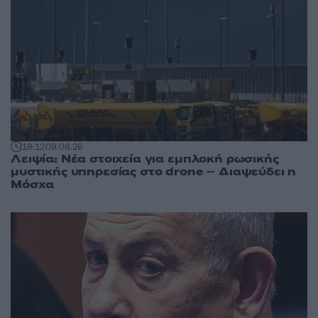
18:12
09.08.26
Λειψία: Νέα στοιχεία για εμπλοκή ρωσικής
μυστικής υπηρεσίας στο drone – Διαψεύδει η
Μόσχα