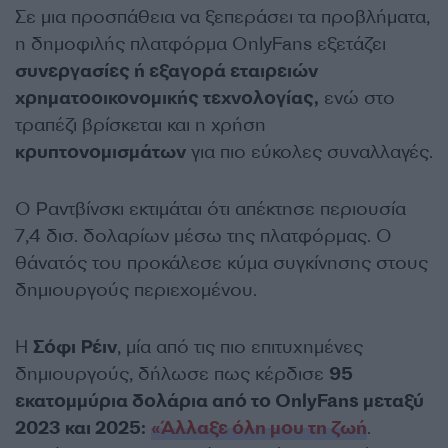
Σε μια προσπάθεια να ξεπεράσει τα προβλήματα,
η δημοφιλής πλατφόρμα OnlyFans εξετάζει
συνεργασίες ή εξαγορά εταιρειών
χρηματοοικονομικής τεχνολογίας,
ενώ στο
τραπέζι βρίσκεται και η χρήση
κρυπτονομισμάτων
για πιο εύκολες συναλλαγές.
Ο Ραντβίνσκι εκτιμάται ότι απέκτησε περιουσία
7,4 δισ. δολαρίων μέσω της πλατφόρμας. Ο
θάνατός του προκάλεσε κύμα συγκίνησης στους
δημιουργούς περιεχομένου.
Η
Σόφι
Ρέιν
, μία από τις πιο επιτυχημένες
δημιουργούς, δήλωσε πως κέρδισε
95
εκατομμύρια δολάρια από το OnlyFans μεταξύ
2023 και 2025:
«Άλλαξε όλη μου τη ζωή
.