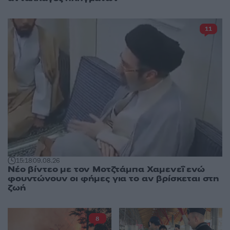
11
15:18
09.08.26
Νέο βίντεο με τον Μοτζτάμπα Χαμενεΐ ενώ
φουντώνουν οι φήμες για το αν βρίσκεται στη
ζωή
8