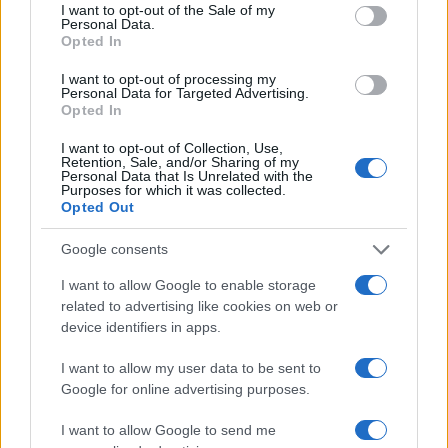
consent section.
εποχή του OnlyFans – H
για την απαγωγή τη
I want to opt-out of the Sale of my
αυτοκρατορία των 5,5 δισ.
μητέρας της: «Αφόρη
Personal Data.
Opted In
δολαρίων
αγωνία, φαντάζομαι 
τρόμο της κάθε νύχτ
I want to opt-out of processing my
Personal Data for Targeted Advertising.
Opted In
Σχόλια
I want to opt-out of Collection, Use,
Retention, Sale, and/or Sharing of my
Personal Data that Is Unrelated with the
Purposes for which it was collected.
Opted Out
Σχολίασε εδώ
Google consents
I want to allow Google to enable storage
50 /50
related to advertising like cookies on web or
device identifiers in apps.
I want to allow my user data to be sent to
Google for online advertising purposes.
2000 /2000
I want to allow Google to send me