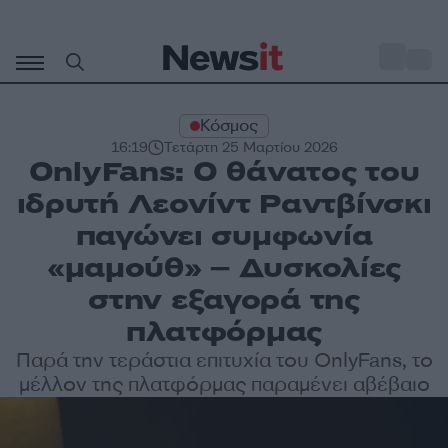
Μετάβαση
σε
o
33
περιεχόμενο
Κόσμος
16:19
Τετάρτη 25 Μαρτίου 2026
OnlyFans: Ο θάνατος του
ιδρυτή Λεονίντ Ραντβίνσκι
παγώνει συμφωνία
«μαμούθ» – Δυσκολίες
στην εξαγορά της
πλατφόρμας
Παρά την τεράστια επιτυχία του OnlyFans, το
μέλλον της πλατφόρμας παραμένει αβέβαιο