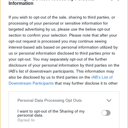
Information
If you wish to opt-out of the sale, sharing to third parties, or
processing of your personal or sensitive information for
targeted advertising by us, please use the below opt-out
section to confirm your selection. Please note that after your
opt-out request is processed you may continue seeing
interest-based ads based on personal information utilized by
us or personal information disclosed to third parties prior to
Αν τα χάσατε
your opt-out. You may separately opt-out of the further
disclosure of your personal information by third parties on the
IAB’s list of downstream participants. This information may
also be disclosed by us to third parties on the
IAB’s List of
Downstream Participants
that may further disclose it to other
third parties.
Please note that this website/app uses one or more Google
Personal Data Processing Opt Outs
services and may gather and store information including but
not limited to your visit or usage behaviour. You may click to
I want to opt-out of the Sharing of my
personal data.
grant or deny consent to Google and its third-party tags to
Λεονίντ Ραντβίνσκι: Από
Λύγισε η Σαβάνα Γκά
Opted In
use your data for below specified purposes in below Google
την Οδησσό στη «χρυσή»
στην πρώτη συνέντε