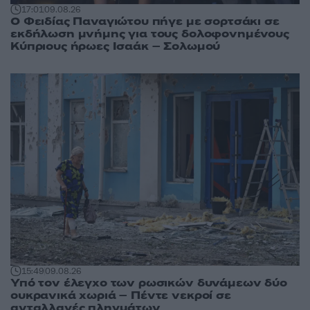
17:01
09.08.26
Ο Φειδίας Παναγιώτου πήγε με σορτσάκι σε
εκδήλωση μνήμης για τους δολοφονημένους
Κύπριους ήρωες Ισαάκ – Σολωμού
15:49
09.08.26
Υπό τον έλεγχο των ρωσικών δυνάμεων δύο
ουκρανικά χωριά – Πέντε νεκροί σε
ανταλλαγές πληγμάτων