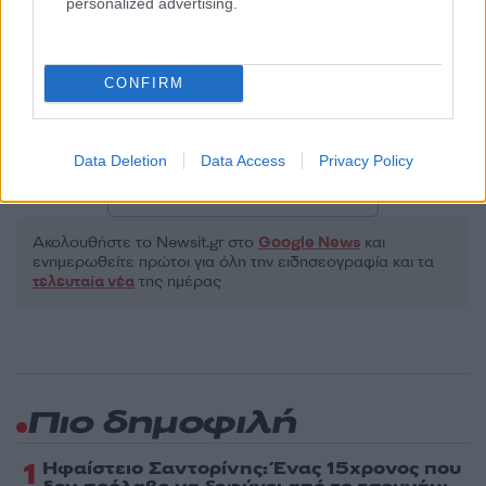
personalized advertising.
Υποβολή σχολίου
Όροι Χρήσης
. Το site προστατεύεται από reCAPTCHA, ισχύουν
Πολιτική Απορρήτου
&
Όροι Χρήσης
της Google.
CONFIRM
Κόσμος
ONLY FANS
Data Deletion
Data Access
Privacy Policy
Share:
Ακολουθήστε το Νewsit.gr στο
Google News
και
ενημερωθείτε πρώτοι για όλη την ειδησεογραφία και τα
τελευταία νέα
της ημέρας
Πιο δημοφιλή
1
Ηφαίστειο Σαντορίνης: Ένας 15χρονος που