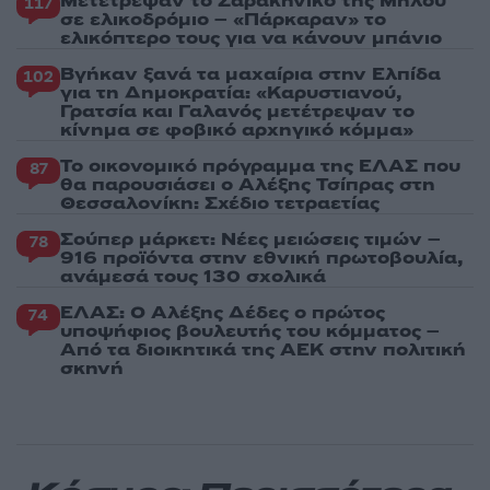
Μετέτρεψαν το Σαρακήνικο της Μήλου
117
σε ελικοδρόμιο – «Πάρκαραν» το
ελικόπτερο τους για να κάνουν μπάνιο
Βγήκαν ξανά τα μαχαίρια στην Ελπίδα
102
για τη Δημοκρατία: «Καρυστιανού,
Γρατσία και Γαλανός μετέτρεψαν το
κίνημα σε φοβικό αρχηγικό κόμμα»
Το οικονομικό πρόγραμμα της ΕΛΑΣ που
87
θα παρουσιάσει ο Αλέξης Τσίπρας στη
Θεσσαλονίκη: Σχέδιο τετραετίας
Σούπερ μάρκετ: Νέες μειώσεις τιμών –
78
916 προϊόντα στην εθνική πρωτοβουλία,
ανάμεσά τους 130 σχολικά
ΕΛΑΣ: Ο Αλέξης Δέδες ο πρώτος
74
υποψήφιος βουλευτής του κόμματος –
Από τα διοικητικά της ΑΕΚ στην πολιτική
σκηνή