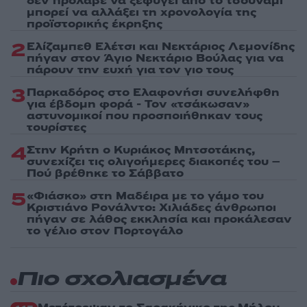
δεν πρόλαβε να ξεφύγει από το τσουνάμι
μπορεί να αλλάξει τη χρονολογία της
προϊστορικής έκρηξης
2
Ελίζαμπεθ Ελέτσι και Νεκτάριος Λεμονίδης
πήγαν στον Άγιο Νεκτάριο Βούλας για να
πάρουν την ευχή για τον γιο τους
3
Παρκαδόρος στο Ελαφονήσι συνελήφθη
για έβδομη φορά - Τον «τσάκωσαν»
αστυνομικοί που προσποιήθηκαν τους
τουρίστες
4
Στην Κρήτη ο Κυριάκος Μητσοτάκης,
συνεχίζει τις ολιγοήμερες διακοπές του –
Πού βρέθηκε το Σάββατο
5
«Φιάσκο» στη Μαδέιρα με το γάμο του
Κριστιάνο Ρονάλντο: Χιλιάδες άνθρωποι
πήγαν σε λάθος εκκλησία και προκάλεσαν
το γέλιο στον Πορτογάλο
Πιο σχολιασμένα