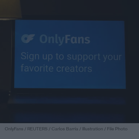
OnlyFans / REUTERS / Carlos Barria / Illustration / File Photo