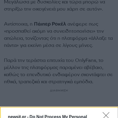
Μεγάλωσα με δυσκολίες και τώρα μπορώ να
στηρίξω την οικογένειά μου χάρη σε αυτόν».
Αντίστοιχα, η
Πάιπερ Ροκέλ
ανέφερε πως
«προσπαθεί ακόμη να συνειδητοποιήσει» την
απώλεια, τονίζοντας ότι η πλατφόρμα «άλλαξε τα
πάντα» για εκείνη μέσα σε λίγους μήνες.
Παρά την τεράστια επιτυχία του OnlyFans, το
μέλλον της πλατφόρμας παραμένει αβέβαιο,
καθώς το επενδυτικό ενδιαφέρον σκοντάφτει σε
ηθικά, τραπεζικά και στρατηγικά εμπόδια.
ΔΙΑΦΗΜΙΣΗ
newsit.gr -
Do Not Process My Personal