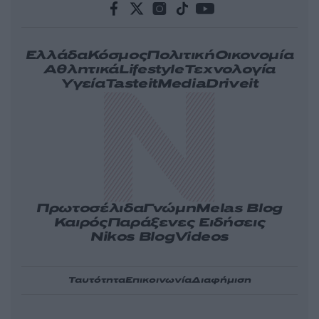
Ελλάδα
Κόσμος
Πολιτική
Οικονομία
Αθλητικά
Lifestyle
Τεχνολογία
Υγεία
Tasteit
Media
Driveit
Πρωτοσέλιδα
Γνώμη
Melas Blog
Καιρός
Παράξενες Ειδήσεις
Nikos Blog
Videos
Ταυτότητα
Επικοινωνία
Διαφήμιση