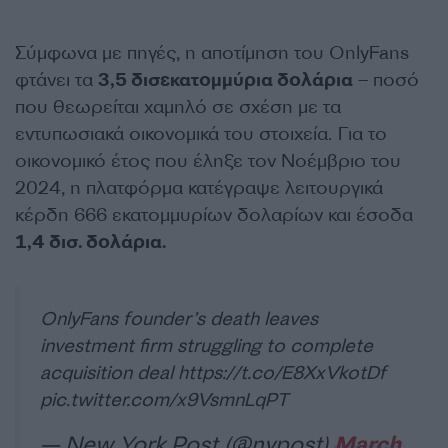
Σύμφωνα με πηγές, η αποτίμηση του OnlyFans
φτάνει τα
3,5 δισεκατομμύρια δολάρια
– ποσό
που θεωρείται χαμηλό σε σχέση με τα
εντυπωσιακά οικονομικά του στοιχεία. Για το
οικονομικό έτος που έληξε τον Νοέμβριο του
2024, η πλατφόρμα κατέγραψε λειτουργικά
κέρδη 666 εκατομμυρίων δολαρίων και έσοδα
1,4 δισ. δολάρια.
OnlyFans founder’s death leaves
investment firm struggling to complete
acquisition deal
https://t.co/E8XxVkotDf
pic.twitter.com/x9VsmnLqPT
— New York Post (@nypost)
March