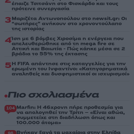
2
έπαιζε Τσιτσάνη στο Φισκάρδο και τους
πρότεινε συνεργασία
3
Μαριζέτα Αντωνοπούλου στο newsit.gr: Οι
“σωτήρες” ανήκουν στο χρονοντούλαπο
της ιστορίας
4
Ίση με 6 βόμβες Χιροσίμα η ενέργεια που
απελευθερώθηκε από τη mega fire σε
Αττική και Βοιωτία - Πώς κάηκε μέσα σε 2
βράδια το 55% της έκτασης
5
Η FIFA απάντησε στις καταγγελίες για την
ερωμένη του Ινφαντίνο: «Κατηγορηματικά
αναληθείς και δυσφημιστικοί οι ισχυρισμοί»
Πιο σχολιασμένα
Marfin: Η 46χρονη πήρε προθεσμία για
104
να απολογηθεί την Τρίτη – «Είναι αθώα,
συμμετείχε στη διαδήλωση όπως και
100.000 άτομα»
Βγήκαν ξανά τα μαχαίρια στην Ελπίδα
96