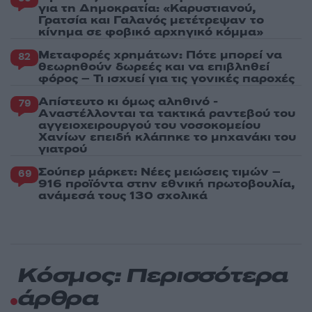
για τη Δημοκρατία: «Καρυστιανού,
Γρατσία και Γαλανός μετέτρεψαν το
κίνημα σε φοβικό αρχηγικό κόμμα»
Μεταφορές χρημάτων: Πότε μπορεί να
82
θεωρηθούν δωρεές και να επιβληθεί
φόρος – Τι ισχυεί για τις γονικές παροχές
Απίστευτο κι όμως αληθινό -
79
Aναστέλλονται τα τακτικά ραντεβού του
αγγειοχειρουργού του νοσοκομείου
Χανίων επειδή κλάπηκε το μηχανάκι του
γιατρού
Σούπερ μάρκετ: Νέες μειώσεις τιμών –
69
916 προϊόντα στην εθνική πρωτοβουλία,
ανάμεσά τους 130 σχολικά
Κόσμος: Περισσότερα
άρθρα