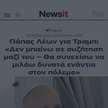
Μετάβαση
σε
o
31
περιεχόμενο
Κόσμος
13:05
Δευτέρα 13 Απριλίου 2026
Πάπας Λέων για Τραμπ:
«Δεν μπαίνω σε συζήτηση
μαζί του – Θα συνεχίσω να
μιλάω δυνατά ενάντια
στον πόλεμο»