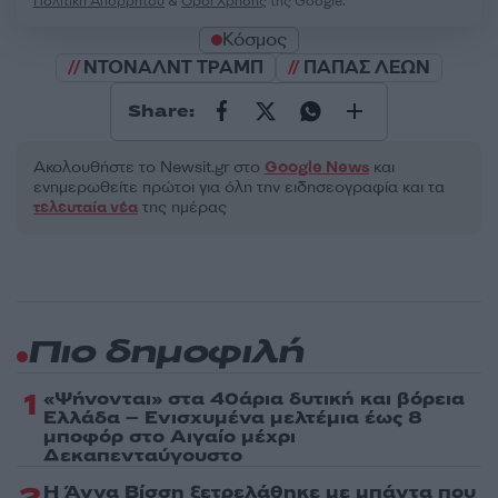
Πολιτική Απορρήτου
&
Όροι Χρήσης
της Google.
Κόσμος
ΝΤΟΝΑΛΝΤ ΤΡΑΜΠ
ΠΑΠΑΣ ΛΕΩΝ
Share:
Ακολουθήστε το Νewsit.gr στο
Google News
και
ενημερωθείτε πρώτοι για όλη την ειδησεογραφία και τα
τελευταία νέα
της ημέρας
Πιο δημοφιλή
1
«Ψήνονται» στα 40άρια δυτική και βόρεια
Ελλάδα – Ενισχυμένα μελτέμια έως 8
μποφόρ στο Αιγαίο μέχρι
Δεκαπενταύγουστο
Η Άννα Βίσση ξετρελάθηκε με μπάντα που