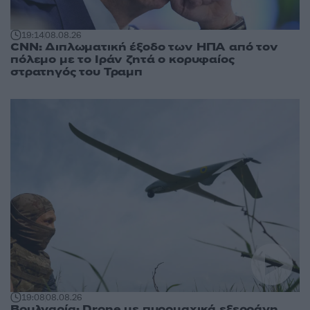
19:14
08.08.26
CNN: Διπλωματική έξοδο των ΗΠΑ από τον
πόλεμο με το Ιράν ζητά ο κορυφαίος
στρατηγός του Τραμπ
19:08
08.08.26
Βουλγαρία: Drone με πυρομαχικά εξερράγη