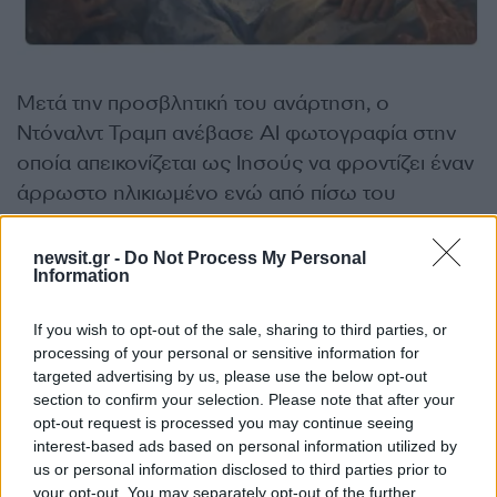
Μετά την προσβλητική του ανάρτηση, ο
Ντόναλντ Τραμπ ανέβασε ΑΙ φωτογραφία στην
οποία απεικονίζεται ως Ιησούς να φροντίζει έναν
άρρωστο ηλικιωμένο ενώ από πίσω του
κυματίζει η σημαία των ΗΠΑ και εμφανίζεται ο
αετός – σύμβολο των ΗΠΑ, το Άγαλμα της
newsit.gr -
Do Not Process My Personal
Information
Ελευθερίας και το Καπιτώλιο.
ΔΙΑΦΗΜΙΣΗ
If you wish to opt-out of the sale, sharing to third parties, or
processing of your personal or sensitive information for
targeted advertising by us, please use the below opt-out
section to confirm your selection. Please note that after your
opt-out request is processed you may continue seeing
interest-based ads based on personal information utilized by
us or personal information disclosed to third parties prior to
your opt-out. You may separately opt-out of the further