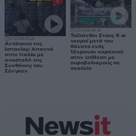
5
15:43
08.08.26
Ταϊλάνδη: Στους 9 οι
17:15
08.08.26
νεκροί μετά τον
Αντίποινα της
θάνατο ενός
Ισπανίας: Απαντά
12χρονου κοριτσιού
στην Ιταλία με
στην επίθεση με
αναστολή της
πυροβολισμούς σε
Συνθήκης του
σχολείο
Σένγκεν