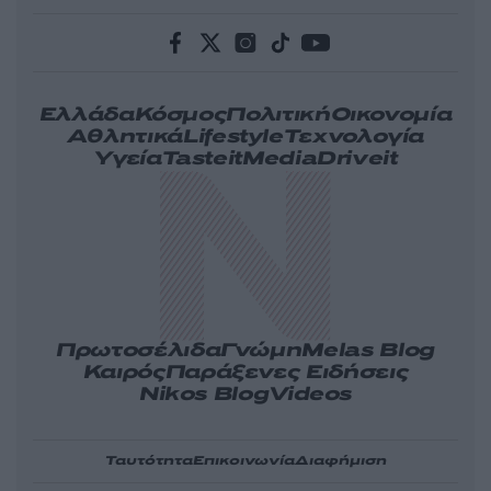
Ελλάδα
Κόσμος
Πολιτική
Οικονομία
Αθλητικά
Lifestyle
Τεχνολογία
Υγεία
Tasteit
Media
Driveit
Πρωτοσέλιδα
Γνώμη
Melas Blog
Καιρός
Παράξενες Ειδήσεις
Nikos Blog
Videos
Ταυτότητα
Επικοινωνία
Διαφήμιση