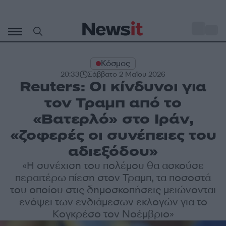
Μετάβαση
σε
o
31
περιεχόμενο
Κόσμος
20:33
Σάββατο 2 Μαΐου 2026
Reuters: Οι κίνδυνοι για
τον Τραμπ από το
«Βατερλό» στο Ιράν,
«ζοφερές οι συνέπειες του
αδιεξόδου»
«Η συνέχιση του πολέμου θα ασκούσε
περαιτέρω πίεση στον Τραμπ, τα ποσοστά
του οποίου στις δημοσκοπήσεις μειώνονται
ενόψει των ενδιάμεσων εκλογών για το
Κογκρέσο τον Νοέμβριο»