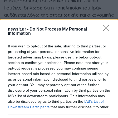
Η εκπρόσωπος του Λευκού Οίκου, Ολίβια
Γουέιλς, δήλωσε ότι η «απελπισία» του Ιράν
αυξάνεται λόγω της στρατιωτικής και οικονομικής
πίεσης και ότι ο Τραμπ «
κρατά όλα τα χαρτιά και
έχει όλο τον χρόνο που χρειάζεται για να κάνει
newsit.gr -
Do Not Process My Personal
Information
την καλύτερη συμφωνία
», αναφέρει το
δημοσίευμα του Reuters.
If you wish to opt-out of the sale, sharing to third parties, or
processing of your personal or sensitive information for
targeted advertising by us, please use the below opt-out
«Με τα επόμενα βήματά του αβέβαια και χωρίς
section to confirm your selection. Please note that after your
σαφή τελικό στόχο, ο Τραμπ έχει θέσει σε κατ’
opt-out request is processed you may continue seeing
ιδίαν συναντήσεις το ενδεχόμενο
interest-based ads based on personal information utilized by
παρατεταμένου ναυτικού αποκλεισμού του Ιράν,
us or personal information disclosed to third parties prior to
your opt-out. You may separately opt-out of the further
πιθανώς για μήνες ακόμη,
με στόχο την
disclosure of your personal information by third parties on the
περαιτέρω μείωση των εξαγωγών πετρελαίου
IAB’s list of downstream participants. This information may
του και τον εξαναγκασμό της Τεχεράνης να
also be disclosed by us to third parties on the
IAB’s List of
Downstream Participants
that may further disclose it to other
καταλήξει σε συμφωνία αποπυρηνικοποίησης
»,
third parties.
δήλωσε στο Reuters, αξιωματούχος του Λευκού