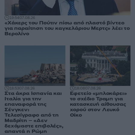
19:54
07.08.26
«Χάκερς του Πούτιν πίσω από πλαστό βίντεο
για παραίτηση του καγκελάριου Μερτς» λέει το
Βερολίνο
18:53
07.08.26
18:08
07.08.26
Στα άκρα Ισπανία και
Εφετείο «μπλοκάρει»
Ιταλία για την
το σχέδιο Τραμπ για
επαναφορά της
κατασκευή αίθουσας
Σένγκεν:
χορού στον Λευκό
Τελεσίγραφο από τη
Οίκο
Μαδρίτη – «Δεν
δεχόμαστε επιβολές»,
απαντά η Ρώμη