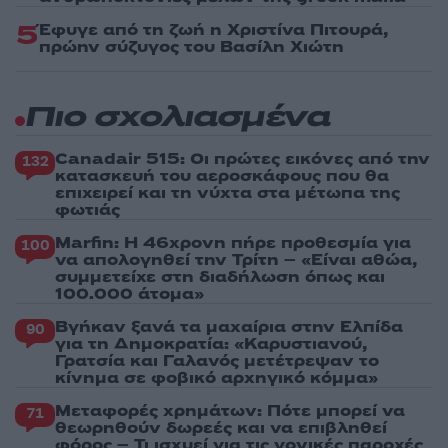
5
Έφυγε από τη ζωή η Χριστίνα Πιτουρά,
πρώην σύζυγος του Βασίλη Χιώτη
Πιο σχολιασμένα
Canadair 515: Οι πρώτες εικόνες από την
132
κατασκευή του αεροσκάφους που θα
επιχειρεί και τη νύχτα στα μέτωπα της
φωτιάς
Marfin: Η 46χρονη πήρε προθεσμία για
100
να απολογηθεί την Τρίτη – «Είναι αθώα,
συμμετείχε στη διαδήλωση όπως και
100.000 άτομα»
Βγήκαν ξανά τα μαχαίρια στην Ελπίδα
90
για τη Δημοκρατία: «Καρυστιανού,
Γρατσία και Γαλανός μετέτρεψαν το
κίνημα σε φοβικό αρχηγικό κόμμα»
Μεταφορές χρημάτων: Πότε μπορεί να
71
θεωρηθούν δωρεές και να επιβληθεί
φόρος – Τι ισχυεί για τις γονικές παροχές