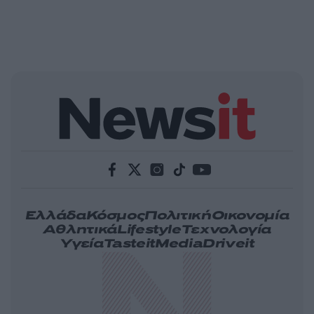
Ελλάδα
Κόσμος
Πολιτική
Οικονομία
Αθλητικά
Lifestyle
Τεχνολογία
Υγεία
Tasteit
Media
Driveit