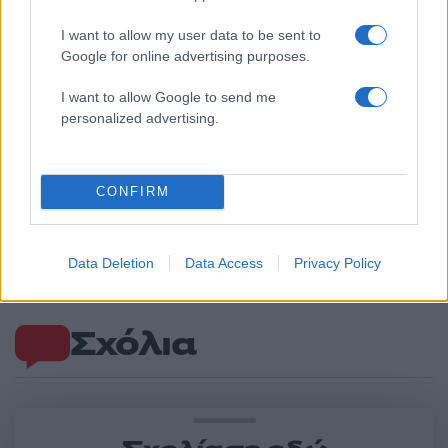
I want to allow my user data to be sent to
Google for online advertising purposes.
I want to allow Google to send me
personalized advertising.
Marfin: «Δεν υπάρχει
Το 5ο πακέτο βίντεο 
CONFIRM
ταυτοποίηση» λέει ο
φωτογραφιών με UFO 
δικηγόρος της 46χρονης –
το Πεντάγωνο - Το
Η ξανθιά κοτσίδα και η
«τρίγωνο» και οι «ψυχ
εξέταση του 2022 για την
σφαίρες»
Data Deletion
Data Access
Privacy Policy
ίδια υπόθεση
Σχόλια