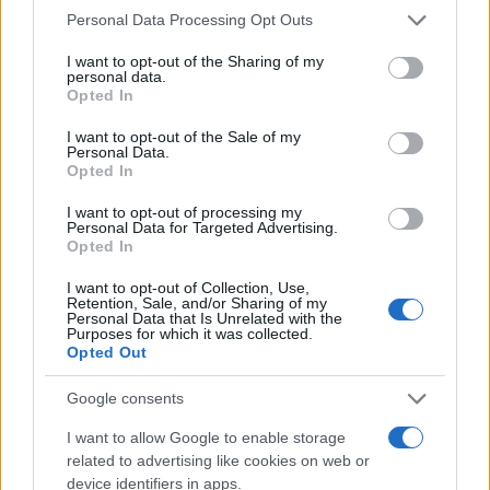
Οίκου υπό τον όρο της ανωνυμίας. Ταυτόχρονα,
Please note that this website/app uses one or more Google
Personal Data Processing Opt Outs
services and may gather and store information including but
άφησε ανοιχτή την «πόρτα» για επανάληψη
not limited to your visit or usage behaviour. You may click to
I want to opt-out of the Sharing of my
των πολεμικών επιχειρήσεων κατά του Ιράν
.
personal data.
grant or deny consent to Google and its third-party tags to
Opted In
use your data for below specified purposes in below Google
ΔΙΑΦΗΜΙΣΗ
consent section.
I want to opt-out of the Sale of my
Personal Data.
Opted In
I want to opt-out of processing my
Personal Data for Targeted Advertising.
Opted In
I want to opt-out of Collection, Use,
Retention, Sale, and/or Sharing of my
Personal Data that Is Unrelated with the
Purposes for which it was collected.
Opted Out
Google consents
I want to allow Google to enable storage
Αν τα χάσατε
related to advertising like cookies on web or
device identifiers in apps.