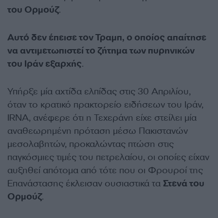
του Ορμούζ
.
Αυτό δεν έπεισε τον Τραμπ, ο οποίος απαίτησε
να αντιμετωπιστεί το ζήτημα των πυρηνικών
του Ιράν εξαρχής
.
Υπήρξε μία αχτίδα ελπίδας στις 30 Απριλίου,
όταν το κρατικό πρακτορείο ειδήσεων του Ιράν,
IRNA, ανέφερε ότι η Τεχεράνη είχε στείλει μία
αναθεωρημένη πρόταση μέσω Πακιστανών
μεσολαβητών, προκαλώντας πτώση στις
παγκόσμιες τιμές του πετρελαίου, οι οποίες είχαν
αυξηθεί απότομα από τότε που οι Φρουροί της
Επανάστασης έκλεισαν ουσιαστικά τα
Στενά του
Ορμούζ
.