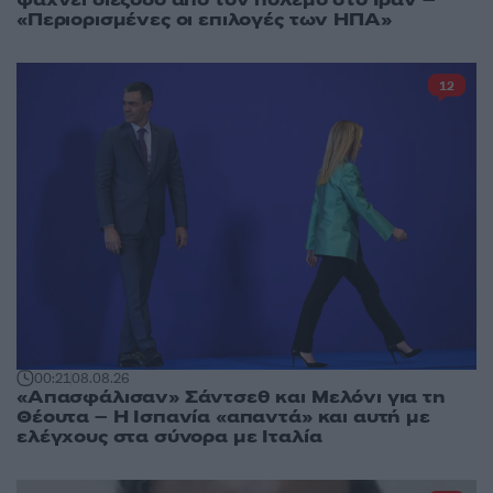
ψάχνει διέξοδο από τον πόλεμο στο Ιράν –
«Περιορισμένες οι επιλογές των ΗΠΑ»
12
00:21
08.08.26
«Απασφάλισαν» Σάντσεθ και Μελόνι για τη
Θέουτα – Η Ισπανία «απαντά» και αυτή με
ελέγχους στα σύνορα με Ιταλία