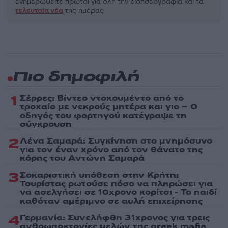
ενημερωθείτε πρώτοι για όλη την ειδησεογραφία και τα
τελευταία νέα
της ημέρας
Πιο δημοφιλή
1
Σέρρες: Βίντεο ντοκουμέντο από το
τροχαίο με νεκρούς μητέρα και γιο – Ο
οδηγός του φορτηγού κατέγραψε τη
σύγκρουση
2
Λένα Σαμαρά: Συγκίνηση στο μνημόσυνο
για τον έναν χρόνο από τον θάνατο της
κόρης του Αντώνη Σαμαρά
3
Σοκαριστική υπόθεση στην Κρήτη:
Τουρίστας ρωτούσε πόσο να πληρώσει για
να ασελγήσει σε 10χρονο κορίτσι - Το παιδί
καθόταν αμέριμνο σε αυλή επιχείρησης
4
Γερμανία: Συνελήφθη 31χρονος για τρεις
ανθρωποκτονίες μελών της greek mafia