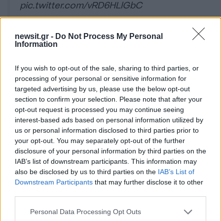
pic.twitter.com/vRD6HLlGbC
— Chris AR Blauvelt (@arblauvelt)
newsit.gr -
Do Not Process My Personal
May 18, 2026
Information
If you wish to opt-out of the sale, sharing to third parties, or
processing of your personal or sensitive information for
Μετά τη δημοσιοποίηση της ιστορίας του,
targeted advertising by us, please use the below opt-out
διαδικτυακή καμπάνια οικονομικής ενίσχυσης για
section to confirm your selection. Please note that after your
την οικογένειά του συγκέντρωσε σχεδόν 2
opt-out request is processed you may continue seeing
interest-based ads based on personal information utilized by
εκατομμύρια δολάρια μέσα σε λιγότερο από ένα
us or personal information disclosed to third parties prior to
24ωρο.
your opt-out. You may separately opt-out of the further
disclosure of your personal information by third parties on the
Αν τα χάσατε
IAB’s list of downstream participants. This information may
also be disclosed by us to third parties on the
IAB’s List of
Downstream Participants
that may further disclose it to other
Ανανεώθηκε πριν
9 λεπτά
third parties.
Please note that this website/app uses one or more Google
Personal Data Processing Opt Outs
services and may gather and store information including but