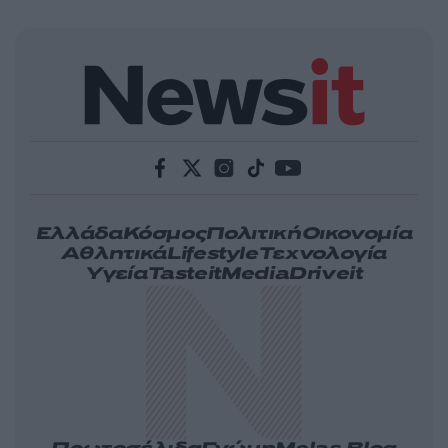
Ελλάδα
Κόσμος
Πολιτική
Οικονομία
Αθλητικά
Lifestyle
Τεχνολογία
Υγεία
Tasteit
Media
Driveit