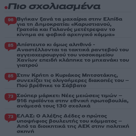
Πιο σχολιασμένα
Βγήκαν ξανά τα μαχαίρια στην Ελπίδα
96
για τη Δημοκρατία: «Καρυστιανού,
Γρατσία και Γαλανός μετέτρεψαν το
κίνημα σε φοβικό αρχηγικό κόμμα»
Απίστευτο κι όμως αληθινό -
85
Aναστέλλονται τα τακτικά ραντεβού του
αγγειοχειρουργού του νοσοκομείου
Χανίων επειδή κλάπηκε το μηχανάκι του
γιατρού
Στην Κρήτη ο Κυριάκος Μητσοτάκης,
85
συνεχίζει τις ολιγοήμερες διακοπές του –
Πού βρέθηκε το Σάββατο
Σούπερ μάρκετ: Νέες μειώσεις τιμών –
73
916 προϊόντα στην εθνική πρωτοβουλία,
ανάμεσά τους 130 σχολικά
ΕΛΑΣ: Ο Αλέξης Δέδες ο πρώτος
73
υποψήφιος βουλευτής του κόμματος –
Από τα διοικητικά της ΑΕΚ στην πολιτική
σκηνή