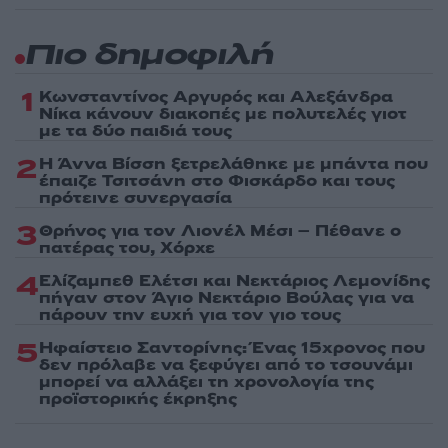
Πιο δημοφιλή
1
Κωνσταντίνος Αργυρός και Αλεξάνδρα
Νίκα κάνουν διακοπές με πολυτελές γιοτ
με τα δύο παιδιά τους
2
Η Άννα Βίσση ξετρελάθηκε με μπάντα που
έπαιζε Τσιτσάνη στο Φισκάρδο και τους
πρότεινε συνεργασία
3
Θρήνος για τον Λιονέλ Μέσι – Πέθανε ο
πατέρας του, Χόρχε
4
Ελίζαμπεθ Ελέτσι και Νεκτάριος Λεμονίδης
πήγαν στον Άγιο Νεκτάριο Βούλας για να
πάρουν την ευχή για τον γιο τους
5
Ηφαίστειο Σαντορίνης: Ένας 15χρονος που
δεν πρόλαβε να ξεφύγει από το τσουνάμι
μπορεί να αλλάξει τη χρονολογία της
προϊστορικής έκρηξης