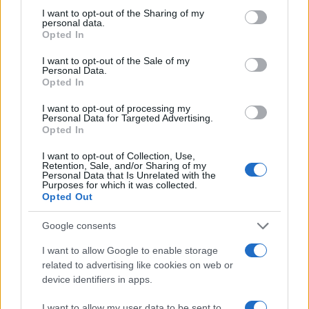
not limited to your visit or usage behaviour. You may click to
I want to opt-out of the Sharing of my
personal data.
grant or deny consent to Google and its third-party tags to
Opted In
use your data for below specified purposes in below Google
consent section.
Κλειστό μέχρι νεοτέρας το
Οι Χούθι ανέλαβαν τ
I want to opt-out of the Sale of my
beach bar στην Πάρο όπου
ευθύνη για την επίθεσ
Personal Data.
πνίγηκε ο 4χρονος –
διυλιστήριο της Saud
Opted In
Απολογείται ο ιδιοκτήτης
Aramco στη Σαουδι
που είχε δηλωθεί ως
Αραβία
I want to opt-out of processing my
Personal Data for Targeted Advertising.
ναυαγοσώστης
Opted In
I want to opt-out of Collection, Use,
Σχόλια
Retention, Sale, and/or Sharing of my
Personal Data that Is Unrelated with the
Purposes for which it was collected.
Opted Out
Google consents
Σχολίασε εδώ
I want to allow Google to enable storage
related to advertising like cookies on web or
device identifiers in apps.
50 /50
I want to allow my user data to be sent to