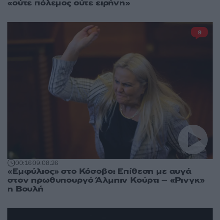
«ούτε πόλεμος ούτε ειρήνη»
9
00:16
09.08.26
«Εμφύλιος» στο Κόσοβο: Επίθεση με αυγά
στον πρωθυπουργό Άλμπιν Κούρτι – «Ρινγκ»
η Βουλή