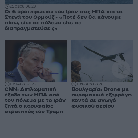
21:01
08.08.26
Οι 6 όροι «φωτιά» του Ιράν στις ΗΠΑ για τα
Στενά του Ορμούζ - «Ποτέ δεν θα κάνουμε
πίσω, είτε σε πόλεμο είτε σε
διαπραγματεύσεις»
19:14
08.08.26
19:08
08.08.26
CNN: Διπλωματική
Βουλγαρία: Drone με
έξοδο των ΗΠΑ από
πυρομαχικά εξερράγη
τον πόλεμο με το Ιράν
κοντά σε αγωγό
ζητά ο κορυφαίος
φυσικού αερίου
στρατηγός του Τραμπ